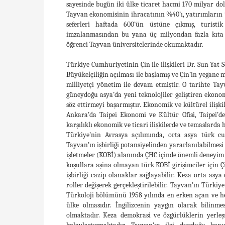
sayesinde bugün iki ülke ticaret hacmi 170 milyar dol
Tayvan ekonomisinin ihracatının %40’ı, yatırımların %
seferleri haftada 600’ün üstüne çıkmış, turistik
imzalanmasından bu yana üç milyondan fazla kıta ç
öğrenci Tayvan üniversitelerinde okumaktadır.
Türkiye Cumhuriyetinin Çin ile ilişkileri Dr. Sun Yat 
Büyükelçiliğin açılması ile başlamış ve Çin’in yegane m
milliyetçi yönetim ile devam etmiştir. O tarihte Tay
güneydoğu asya’da yeni teknolojiler geliştiren ekono
söz ettirmeyi başarmıştır. Ekonomik ve kültürel ilişki
Ankara’da Taipei Ekonomi ve Kültür Ofisi, Taipei’de 
karşılıklı ekonomik ve ticari ilişkilerde ve temaslarda h
Türkiye’nin Avrasya açılımında, orta asya türk cu
Tayvan’ın işbirliği potansiyelinden yararlanılabilme
işletmeler (KOBİ) alanında ÇHC içinde önemli deneyim v
koşullara aşina olmayan türk KOBİ girişimciler için 
işbirliği cazip olanaklar sağlayabilir. Keza orta asya
roller değişerek gerçekleştirilebilir. Tayvan’ın Türki
Türkoloji bölümünü 1958 yılında en erken açan ve he
ülke olmasıdır. İngilizcenin yaygın olarak bilinm
olmaktadır. Keza demokrasi ve özgürlüklerin yerleş