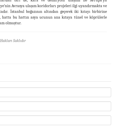
ulardan biri de, kara ve demiryolu ulaşımı ile Avrupa’ya
iye’nin Avrasya ulaşım koridorları projeleri ilgi uyandırmakta ve
adır. İstanbul boğazının altından geçerek iki kıtayı birbirine
, hatta bu hattın asya ucunun ana kıtaya tünel ve köprülerle
ham olmuştur.
Hakları Saklıdır