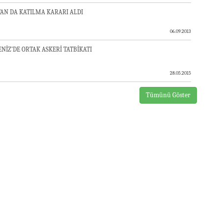
N DA KATILMA KARARI ALDI
06.09.2013
İZ’DE ORTAK ASKERİ TATBİKATI
28.05.2015
Tümünü Göster