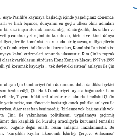
 Asya-Pasifik’e kaymaya başladığı içinde yaşadığımız dönemde,
arlı ve hızlı biçimde, dünyanın en güçlü ülkesi olma adımları
bir dizi imparatorluk hanedanlığı, sömürgecilik, dış saldırı ve
evrilip cumhuriyet rejiminin kurulması, birinci ve ikinci dünya
illiyetçiler ile komünistler arasında bir iç savaş, milliyetçilerin
n Çin Cumhuriyeti hükümetini kurmaları, Komünist Partisinin ise
ünyaya kabul ettirmeleri sonunda ulaşmıştır. Kıta Çin’in toprak
si olarak varlıklarını sürdüren Hong Kong ve Macau 1997 ve 1999
elli yıl korumak kaydıyla , “tek devlet-iki sistem” anlayışı ile Çin
an oluşan Çin Cumhuriyeti’nin durumunu daha da dikkat çekici
asını benimsediği, Çin Halk Cumhuriyeti ayrıca bağımsızlık ilanı
 cihetle, Tayvan hükümeti uluslararası alanda kendisini Çin’in
ile yetinmekte, son dönemde başlattığı esnek politika anlayışı ile
rırken, diğer taraftan benimsediği “birleşme yok, bağımsızlık yok,
ta Çin’i ile yakınlaşma politikasını uygulamaya geçirmiş
et dışı karşılıklı iki kuruluş aracılığıyla kurumsal temaslar
nucu bugüne değin onaltı resmi anlaşma imzalanmıştır. Bu
r. “Karşılıklı Kıyılar Ekonomik İşbirliği Çerçeve Anlaşması”