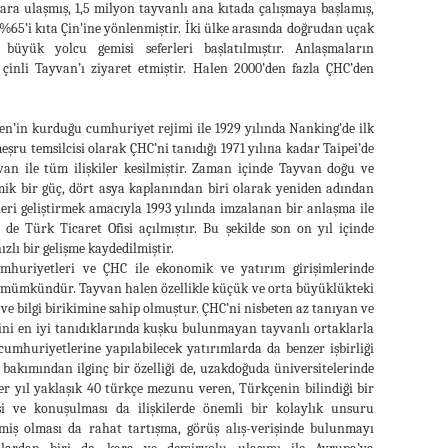
ara ulaşmış, 1,5 milyon tayvanlı ana kıtada çalışmaya başlamış,
65’i kıta Çin’ine yönlenmiştir. İki ülke arasında doğrudan uçak
 büyük yolcu gemisi seferleri başlatılmıştır. Anlaşmaların
inli Tayvan’ı ziyaret etmiştir. Halen 2000’den fazla ÇHC’den
Sen’in kurduğu cumhuriyet rejimi ile 1929 yılında Nanking’de ilk
eşru temsilcisi olarak ÇHC’ni tanıdığı 1971 yılına kadar Taipei’de
van ile tüm ilişkiler kesilmiştir. Zaman içinde Tayvan doğu ve
mik bir güç, dört asya kaplanından biri olarak yeniden adından
leri geliştirmek amacıyla 1993 yılında imzalanan bir anlaşma ile
de Türk Ticaret Ofisi açılmıştır. Bu şekilde son on yıl içinde
ızlı bir gelişme kaydedilmiştir.
mhuriyetleri ve ÇHC ile ekonomik ve yatırım girişimlerinde
si mümkündür. Tayvan halen özellikle küçük ve orta büyüklükteki
e bilgi birikimine sahip olmuştur. ÇHC’ni nisbeten az tanıyan ve
Çini en iyi tanıdıklarında kuşku bulunmayan tayvanlı ortaklarla
 cumhuriyetlerine yapılabilecek yatırımlarda da benzer işbirliği
ye bakımından ilginç bir özelliği de, uzakdoğuda üniversitelerinde
r yıl yaklaşık 40 türkçe mezunu veren, Türkçenin bilindiği bir
esi ve konuşulması da ilişkilerde önemli bir kolaylık unsuru
miş olması da rahat tartışma, görüş alış-verişinde bulunmayı