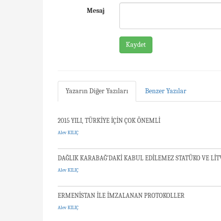
Mesaj
Kaydet
Yazarın Diğer Yazıları
Benzer Yazılar
2015 YILI, TÜRKİYE İÇİN ÇOK ÖNEMLİ
Alev KILIÇ
DAĞLIK KARABAĞ’DAKİ KABUL EDİLEMEZ STATÜKO VE Lİ
Alev KILIÇ
ERMENİSTAN İLE İMZALANAN PROTOKOLLER
Alev KILIÇ