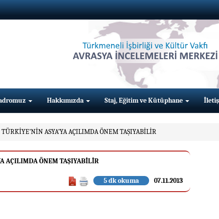
adromuz
Hakkımızda
Staj, Eğitim ve Kütüphane
İleti
 TÜRKİYE’NİN ASYA’YA AÇILIMDA ÖNEM TAŞIYABİLİR
YA AÇILIMDA ÖNEM TAŞIYABİLİR
5 dk okuma
07.11.2013