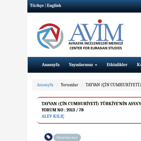
Türkçe
|
English
Anasayfa
Yayınlarımız
Etkinlikler
K
Anasayfa
Yorumlar
TAYVAN (ÇİN CUMHURİYETİ)
TAYVAN (ÇİN CUMHURİYETİ) TÜRKİYE’NİN ASYA’
YORUM NO : 2013 / 78
ALEV KILIÇ
Güneydoğu Asya