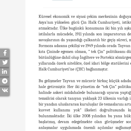
Küresel ekonomik ve siyasi çekim merkezinin doğuya,
Asya’nın yükselen gücü Çin Halk Cumhuriyeti, istikr
atmaktadır. Ülke bugünkü konumuna iki bin yılı aşkın 
istilalarla mücadele, 1911 yılında son imparatorun d
savaşlarının da yaşandığı çalkantılı bir geçiş süreci, m
Formoza adasına çekilişi ve 1949 yılında orada Tayva
kıta Çininde egemen olması, ” tek Çin” politikasını d
bütünlüğüne dahil olup İngiltere ve Portekiz sömürge
yıllarında özerk nitelikte, özel idari bölge statülerini 
Halk Cumhuriyeti’ne (ÇHC) bağlanmıştır.
Bu gelişmeler Tayvan ve mücavir birkaç küçük adad
hale getirmiştir. Her iki yönetim de “tek Çin” politik
halinde askeri müdahalede bulunacağı uyarısı yaptığı
temsilcisi olarak tanıyan yaklaşık 23 ülkenin varlığı 
bir yandan uluslararası kuruluşlar ile temaslarını artı
kuvvet kullanımı yok” ilkeleri doğrultusunda kı
bulunmaktadır. İki ülke 2008 yılından bu yana hüküm
başlatmış, devam edegelmekte olan görüşmeler so
anlaşmalar uygulamada önemli açılımlar sağlamıştı