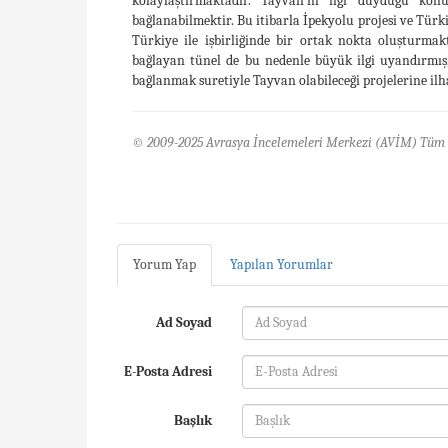
kolaylaştırmaktadır. Tayvan’ın ilgi duyduğu kon
bağlanabilmektir. Bu itibarla İpekyolu projesi ve Türk
Türkiye ile işbirliğinde bir ortak nokta oluşturmakt
bağlayan tünel de bu nedenle büyük ilgi uyandırmış
bağlanmak suretiyle Tayvan olabileceği projelerine il
© 2009-2025 Avrasya İncelemeleri Merkezi (AVİM) Tüm 
Yorum Yap
Yapılan Yorumlar
Ad Soyad
E-Posta Adresi
Başlık