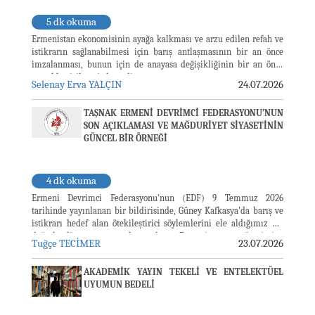
5 dk okuma
Ermenistan ekonomisinin ayağa kalkması ve arzu edilen refah ve
istikrarın sağlanabilmesi için barış antlaşmasının bir an önce
imzalanması, bunun için de anayasa değişikliğinin bir an önce
gerçekleştirilmesi elzemdir.
Selenay Erva YALÇIN
24.07.2026
TAŞNAK ERMENİ DEVRİMCİ FEDERASYONU’NUN
SON AÇIKLAMASI VE MAĞDURİYET SİYASETİNİN
GÜNCEL BİR ÖRNEĞİ
4 dk okuma
Ermeni Devrimci Federasyonu’nun (EDF) 9 Temmuz 2026
tarihinde yayınlanan bir bildirisinde, Güney Kafkasya’da barış ve
istikrarı hedef alan ötekileştirici söylemlerini ele aldığımız bir
değerlendirme yayımlamıştık. Ermenistan yönetimine
Tuğçe TECİMER
23.07.2026
muhalefetin öncülüğünü ve temsilciliğini üstlenme çabasında olan
bu sicili karanlık örgütün 22 Temmuz 2026 tarihinde yayınlanan
AKADEMİK YAYIN TEKELİ VE ​​ENTELEKTÜEL
yeni açıklaması yine yalnızca Ermenistan’daki siyasi gelişmelere
UYUMUN BEDELİ
...