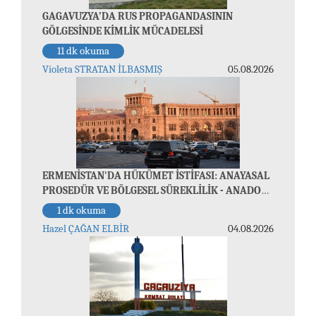
GAGAVUZYA’DA RUS PROPAGANDASININ
GÖLGESİNDE KİMLİK MÜCADELESİ
11 dk okuma
Violeta STRATAN İLBASMIŞ
05.08.2026
ERMENİSTAN'DA HÜKÜMET İSTİFASI: ANAYASAL
PROSEDÜR VE BÖLGESEL SÜREKLİLİK - ANADOLU
AJANSI - 04.08.2026
1 dk okuma
Hazel ÇAĞAN ELBİR
04.08.2026