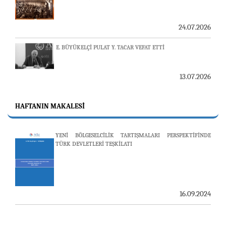
24.07.2026
E. BÜYÜKELÇİ PULAT Y. TACAR VEFAT ETTİ
13.07.2026
"REVIEW OF ARMENIAN STUDIES (RAS)" DERGİSİ'NİN
53’ÜNCÜ SAYISI YAYINLANDI
HAFTANIN MAKALESI
YENİ BÖLGESELCİLİK TARTIŞMALARI PERSPEKTİFİNDE
25.06.2026
TÜRK DEVLETLERİ TEŞKİLATI
AVİM, ÖZBEKİSTAN’DAN İKİ ÖNEMLİ DÜŞÜNCE
KURULUŞUNU KONUK ETTİ
16.09.2024
19.06.2026