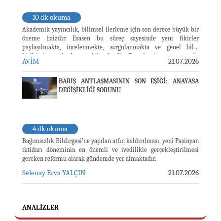
10 dk okuma
Akademik yayıncılık, bilimsel ilerleme için son derece büyük bir
öneme haizdir. Esasen bu süreç sayesinde yeni fikirler
paylaşılmakta, incelenmekte, sorgulanmakta ve genel bilgi
birikimimize katkı yapabilmektedir. Bu sürecin amacı nettir:
AVİM
21.07.2026
hangi fikirlerin kabul edileceğine ve hangilerinin edilmeyeceğine
kanıt, mantık ve sağlıklı tartışma karar vermelidir. Ne var ki
BARIŞ ANTLAŞMASININ SON EŞİĞİ: ANAYASA
mevcut yayıncılık ortamının ...
DEĞİŞİKLİĞİ SORUNU
4 dk okuma
Bağımsızlık Bildirgesi’ne yapılan atfın kaldırılması, yeni Paşinyan
iktidarı döneminin en önemli ve ivedilikle gerçekleştirilmesi
gereken reformu olarak gündemde yer almaktadır.
Selenay Erva YALÇIN
21.07.2026
ANALIZLER