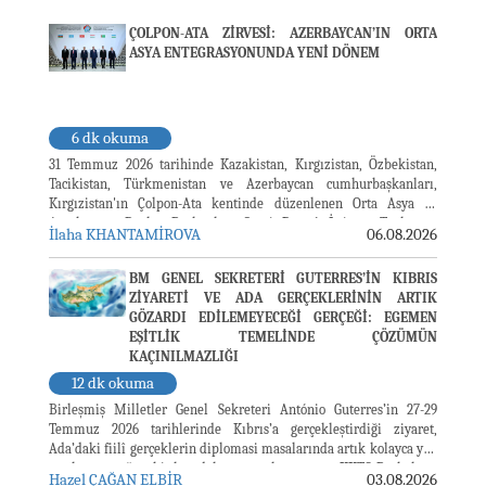
ÇOLPON-ATA ZİRVESİ: AZERBAYCAN’IN ORTA
ASYA ENTEGRASYONUNDA YENİ DÖNEM
6 dk okuma
31 Temmuz 2026 tarihinde Kazakistan, Kırgızistan, Özbekistan,
Tacikistan, Türkmenistan ve Azerbaycan cumhurbaşkanları,
Kırgızistan'ın Çolpon-Ata kentinde düzenlenen Orta Asya ve
Azerbaycan Devlet Başkanları Gayri Resmî İstişare Toplantısı
İlaha KHANTAMİROVA
06.08.2026
kapsamında bir araya geldi.
BM GENEL SEKRETERİ GUTERRES’İN KIBRIS
ZİYARETİ VE ADA GERÇEKLERİNİN ARTIK
GÖZARDI EDİLEMEYECEĞİ GERÇEĞİ: EGEMEN
EŞİTLİK TEMELİNDE ÇÖZÜMÜN
KAÇINILMAZLIĞI
12 dk okuma
Birleşmiş Milletler Genel Sekreteri António Guterres’in 27-29
Temmuz 2026 tarihlerinde Kıbrıs’a gerçekleştirdiği ziyaret,
Ada’daki fiilî gerçeklerin diplomasi masalarında artık kolayca yok
sayılamayacağını bir kez daha ortaya koymuştur. KKTC Başbakanı
Hazel ÇAĞAN ELBİR
03.08.2026