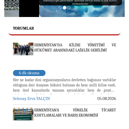
edilemeyeceğini göstermiştir” ifadesiyle sürecin özünü en açık biçimde
özetlemektedir
YORUMLAR
ERMENİSTAN’DA KİLİSE YÖNETİMİ VE
HÜKÜMET ARASINDAKİ LAİKLİK GERİLİMİ
6 dk okuma
Her ne kadar dini organizasyonların devletten bağımsız varlıklar
olduğuna dair Anayasa hükmü bulunsa da hem milli kilise vasfı,
hem özel kanunlarda tanınan ayrıcalıklar hem de pratikte
gözlemlenen ilişkiler Ermenistan’ın laik bir ülke olmadığını
Selenay Erva YALÇIN
05.08.2026
gözler önüne sermektedir.
ERMENİSTAN’A YÖNELİK TİCARET
KISITLAMALARI VE BARIŞ EKONOMİSİ