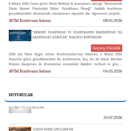
8 Mayıs 2026 Cuma günü Deniz Berktay’ın konuşmacı olacağı “Günümüzde
Dinin Siyaset Üzerindeki Etkisi: Patrikhane Örneği” başlıklı konferans
gerçekleşecektir. Günümüzde uluslararası siyasette din olgusunun jeopolitik
rekabet çerçevesinde nasıl araçsallaştırıldığı, önemli tartışma başlıklarından
AVİM Konferans Salonu
08.05.2026
biri hâline gelmiştir. Fener Patrikhanesi, Ermeni Apostolik Kilisesi ve
Gürcistan Patrikhanesi’ne ilişkin gelişmeler dikkat çekicidir. Özellikle ABD,
“ERMENİ DİASPORASI VE DİASPORANIN ERMENİSTAN İLE
İngiltere ve ...
ARASINDAKİ İLİŞKİLER” BAŞLIKLI KONFERANS
Geçmiş Etkinlik
2026 yılı Ömer Engin Lütem Konferansları’nın beşincisi, 4 Mayıs 2026
Pazartesi günü gerçekleşecektir. Bu konferansta, Doç. Dr. Ali Samir Merdan
Ermeni diasporası ile Ermenistan arasındaki ilişkileri tarihsel ve güncel
boyutlarıyla ele alacaktır. Ermeniler, Osmanlı Devleti’nin son dönemlerinde
AVİM Konferans Salonu
04.05.2026
gerçekleştirdikleri göçlerle başta ABD, Fransa ve Çarlık Rusyası gibi devletler
olmak üzere, yerleştikleri bölgelerde ...
DUYURULAR
23-24 TEMMUZ SUNUCU SORUNU VE AVİM GÜNLÜK
BÜLTEN
24.07.2026
LOZAN BARIŞ ANTLAŞMASI