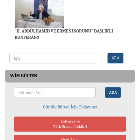
"II. ABDÜLHAMİD VE ERMENİ SORUNU" BAŞLIKLI
KONFERANS
ARA
AVIM BÜLTEN
ARA
Günlük Bülten İçin Tıklayınız
Kafkasya ve
Türk-Ermeni İlişkileri
Orta Asya