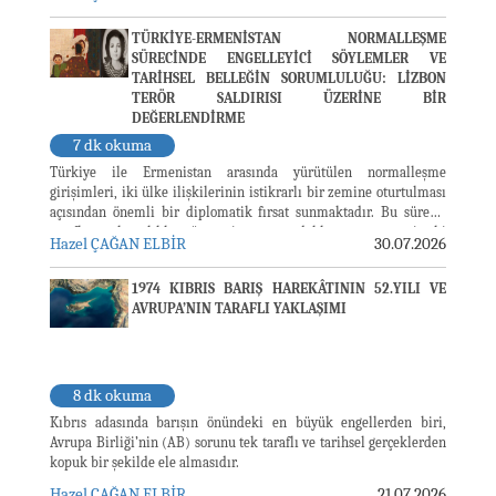
Ünal Üstel’in bu ziyarete ilişkin değerlendirmesi, “Guterres’in
Kıbrıs ziyareti, ada gerçeklerinin artık gözardı edilemeyeceğini
TÜRKİYE-ERMENİSTAN NORMALLEŞME
göstermiştir” ifadesiyle sürecin özünü en açık biçimde ...
SÜRECİNDE ENGELLEYİCİ SÖYLEMLER VE
TARİHSEL BELLEĞİN SORUMLULUĞU: LİZBON
TERÖR SALDIRISI ÜZERİNE BİR
DEĞERLENDİRME
7 dk okuma
Türkiye ile Ermenistan arasında yürütülen normalleşme
girişimleri, iki ülke ilişkilerinin istikrarlı bir zemine oturtulması
açısından önemli bir diplomatik fırsat sunmaktadır. Bu süreçte
tarafların karşılıklı güven inşasına odaklanması, geçmişteki
Hazel ÇAĞAN ELBİR
30.07.2026
travmatik olayların objektif bir şekilde ele alınmasını ve çağdaş
siyasal iletişimde nefret veya yüceltme dilinden uzak durulmasını
1974 KIBRIS BARIŞ HAREKÂTININ 52.YILI VE
gerektirmektedir. Ancak 27 Temmuz 2026 ...
AVRUPA’NIN TARAFLI YAKLAŞIMI
8 dk okuma
Kıbrıs adasında barışın önündeki en büyük engellerden biri,
Avrupa Birliği’nin (AB) sorunu tek taraflı ve tarihsel gerçeklerden
kopuk bir şekilde ele almasıdır.
Hazel ÇAĞAN ELBİR
21.07.2026