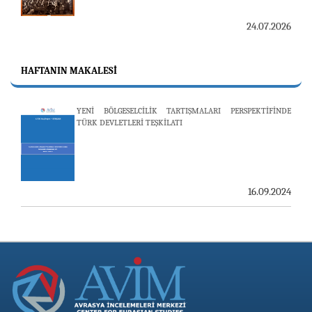
24.07.2026
E. BÜYÜKELÇİ PULAT Y. TACAR VEFAT ETTİ
HAFTANIN MAKALESI
13.07.2026
YENİ BÖLGESELCİLİK TARTIŞMALARI PERSPEKTİFİNDE
"REVIEW OF ARMENIAN STUDIES (RAS)" DERGİSİ'NİN
TÜRK DEVLETLERİ TEŞKİLATI
53’ÜNCÜ SAYISI YAYINLANDI
16.09.2024
25.06.2026
AVİM, ÖZBEKİSTAN’DAN İKİ ÖNEMLİ DÜŞÜNCE
KURULUŞUNU KONUK ETTİ
19.06.2026