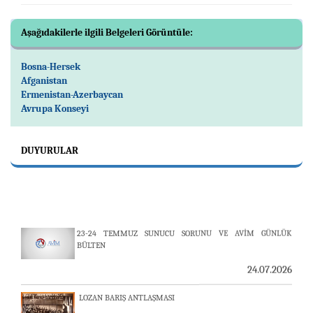
Aşağıdakilerle ilgili Belgeleri Görüntüle:
Bosna-Hersek
Afganistan
Ermenistan-Azerbaycan
Avrupa Konseyi
DUYURULAR
23-24 TEMMUZ SUNUCU SORUNU VE AVİM GÜNLÜK
BÜLTEN
24.07.2026
LOZAN BARIŞ ANTLAŞMASI