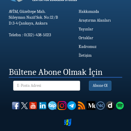
AVİM, Güzeltepe Mah.
Hakkımızda
Süleyman Nazif Sok. No:12/B
Araştırma Alanları
D:3-4 Çankaya, Ankara
Yayınlar
Telefon : 0(312)-438-5023
Ortaklar
Kadromuz
İletişim
Bültene Abone Olmak İçin
Abone Ol