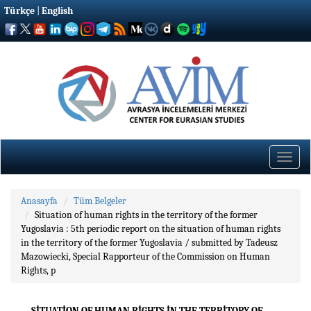
Türkçe
|
English
Toggle
naviga
Anasayfa
Tüm Belgeler
Situation of human rights in the territory of the former
Yugoslavia : 5th periodic report on the situation of human rights
in the territory of the former Yugoslavia / submitted by Tadeusz
Mazowiecki, Special Rapporteur of the Commission on Human
Rights, p
SITUATION OF HUMAN RIGHTS IN THE TERRITORY OF