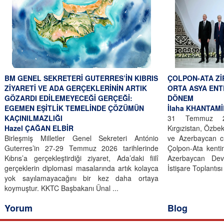
BM GENEL SEKRETERİ GUTERRES’İN KIBRIS
ÇOLPON-ATA Zİ
ZİYARETİ VE ADA GERÇEKLERİNİN ARTIK
ORTA ASYA EN
GÖZARDI EDİLEMEYECEĞİ GERÇEĞİ:
DÖNEM
EGEMEN EŞİTLİK TEMELİNDE ÇÖZÜMÜN
İlaha KHANTAM
KAÇINILMAZLIĞI
31 Temmuz 202
Hazel ÇAĞAN ELBİR
Kırgızistan, Özbe
Birleşmiş Milletler Genel Sekreteri António
ve Azerbaycan cu
Guterres’in 27-29 Temmuz 2026 tarihlerinde
Çolpon-Ata kent
Kıbrıs’a gerçekleştirdiği ziyaret, Ada’daki fiilî
Azerbaycan Dev
gerçeklerin diplomasi masalarında artık kolayca
İstişare Toplantıs
yok sayılamayacağını bir kez daha ortaya
koymuştur. KKTC Başbakanı Ünal ...
Yorum
Blog