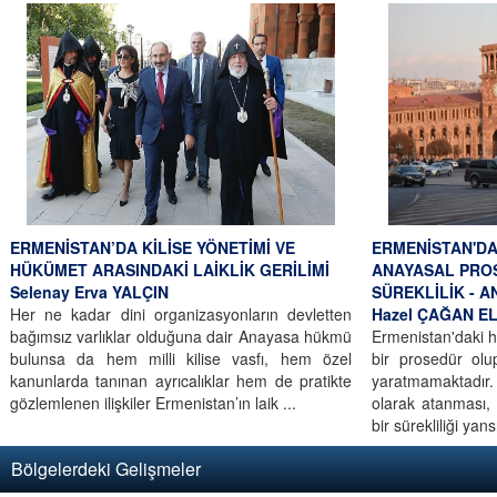
ERMENİSTAN’DA KİLİSE YÖNETİMİ VE
ERMENİSTAN'DA
HÜKÜMET ARASINDAKİ LAİKLİK GERİLİMİ
ANAYASAL PRO
Selenay Erva YALÇIN
SÜREKLİLİK - A
Her ne kadar dini organizasyonların devletten
Hazel ÇAĞAN E
bağımsız varlıklar olduğuna dair Anayasa hükmü
Ermenistan'daki h
bulunsa da hem milli kilise vasfı, hem özel
bir prosedür olup
kanunlarda tanınan ayrıcalıklar hem de pratikte
yaratmamaktadır.
gözlemlenen ilişkiler Ermenistan’ın laik ...
olarak atanması, 
bir sürekliliği ya
Bölgelerdeki Gelişmeler