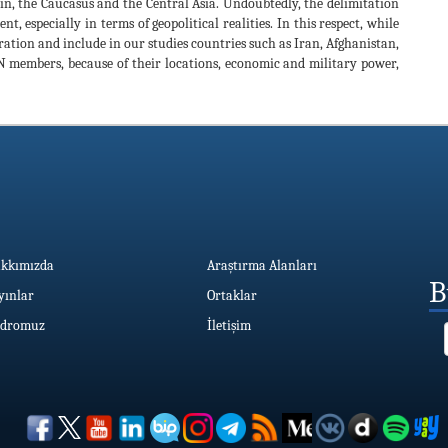
sin, the Caucasus and the Central Asia. Undoubtedly, the delimitation
nt, especially in terms of geopolitical realities. In this respect, while
ration and include in our studies countries such as Iran, Afghanistan,
N members, because of their locations, economic and military power,
kkımızda
Araştırma Alanları
B
yınlar
Ortaklar
dromuz
İletişim