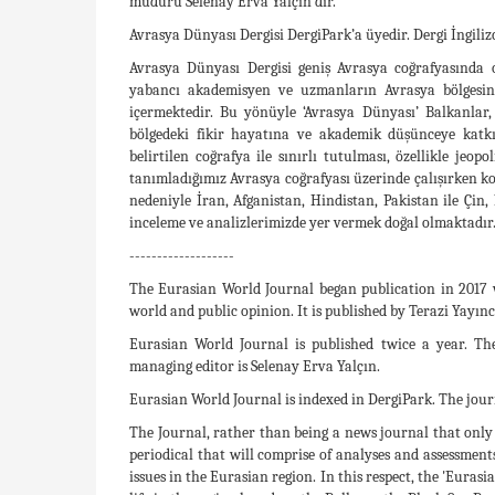
müdürü Selenay Erva Yalçın’dır.
Avrasya Dünyası Dergisi DergiPark’a üyedir. Dergi İngili
Avrasya Dünyası Dergisi geniş Avrasya coğrafyasında 
yabancı akademisyen ve uzmanların Avrasya bölgesindek
içermektedir. Bu yönüyle ‘Avrasya Dünyası’ Balkanlar
bölgedeki fikir hayatına ve akademik düşünceye katkı
belirtilen coğrafya ile sınırlı tutulması, özellikle jeop
tanımladığımız Avrasya coğrafyası üzerinde çalışırken kon
nedeniyle İran, Afganistan, Hindistan, Pakistan ile Ç
inceleme ve analizlerimizde yer vermek doğal olmaktadır
-------------------
The Eurasian World Journal began publication in 2017 
world and public opinion. It is published by Terazi Yayınc
Eurasian World Journal is published twice a year. Th
managing editor is Selenay Erva Yalçın.
Eurasian World Journal is indexed in DergiPark. The journ
The Journal, rather than being a news journal that only 
periodical that will comprise of analyses and assessmen
issues in the Eurasian region. In this respect, the 'Euras