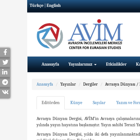
Türkçe
|
English
Anasayfa
Yayınlarımız
Etkinlikler
K
Anasayfa
Yayınlar
Dergiler
Avrasya Dünyası /
Editörden
Künye
Sayılar
Yazım ve For
Avrasya Dünyası Dergisi, AVİM’in Avrasya çalışmaları
yılında yayın hayatına başlamıştır. Yayın sahibi Terazi Ya
Avrasya Dünyası Dergisi, yılda iki defa yayınlanmaktadı