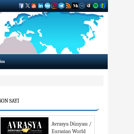
şim
SON SAYI
Avrasya Dünyası /
Eurasian World