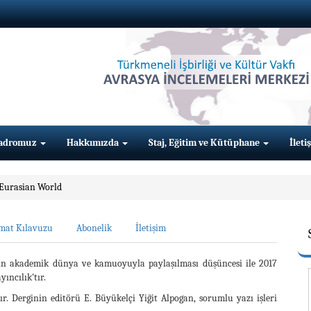
adromuz
Hakkımızda
Staj, Eğitim ve Kütüphane
İleti
 Eurasian World
mat Kılavuzu
Abonelik
İletişim
nın akademik dünya ve kamuoyuyla paylaşılması düşüncesi ile 2017
yıncılık'tır.
r. Derginin editörü E. Büyükelçi Yiğit Alpogan, sorumlu yazı işleri