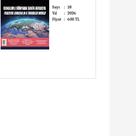
Sayı
:
18
Yıl
:
2026
Fiyat
:
600 TL