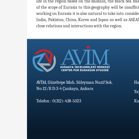
life in the region based on the Balkans, the Black Sea Ba
of the scope of Eurasia to this geography will be insufficie
working on Eurasia it is also natural to take into conside
India, Pakistan, China, Korea and Japan as well as ASEA
close relations and interactions with the region.
AVİM, Güzeltepe Mah. Süleyman Nazif Sok.
Ha
No:12/B D:3-4 Çankaya, Ankara
Ya
Telefon : 0(312)-438-5023
Ka