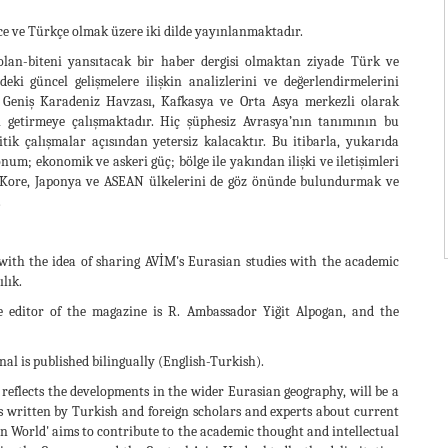
zce ve Türkçe olmak üzere iki dilde yayınlanmaktadır.
olan-biteni yansıtacak bir haber dergisi olmaktan ziyade Türk ve
i güncel gelişmelere ilişkin analizlerini ve değerlendirmelerini
, Geniş Karadeniz Havzası, Kafkasya ve Orta Asya merkezli olarak
 getirmeye çalışmaktadır. Hiç şüphesiz Avrasya’nın tanımının bu
olitik çalışmalar açısından yetersiz kalacaktır. Bu itibarla, yukarıda
um; ekonomik ve askeri güç; bölge ile yakından ilişki ve iletişimleri
in, Kore, Japonya ve ASEAN ülkelerini de göz önünde bulundurmak ve
.
with the idea of sharing AVİM's Eurasian studies with the academic
ılık.
e editor of the magazine is R. Ambassador Yiğit Alpogan, and the
al is published bilingually (English-Turkish).
reflects the developments in the wider Eurasian geography, will be a
ts written by Turkish and foreign scholars and experts about current
ian World' aims to contribute to the academic thought and intellectual