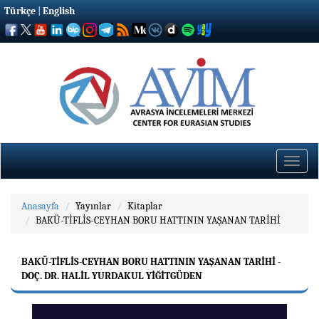
Türkçe
|
English
Toggle
naviga
Anasayfa
Yayınlar
Kitaplar
BAKÜ-TİFLİS-CEYHAN BORU HATTININ YAŞANAN TARİHİ
BAKÜ-TİFLİS-CEYHAN BORU HATTININ YAŞANAN TARİHİ -
DOÇ. DR. HALIL YURDAKUL YİĞİTGÜDEN