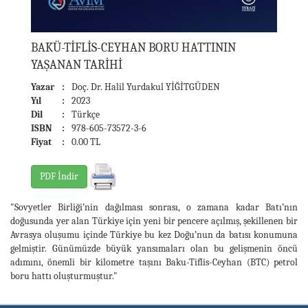
BAKÜ-TİFLİS-CEYHAN BORU HATTININ
YAŞANAN TARİHİ
Yazar
:
Doç. Dr. Halil Yurdakul YİĞİTGÜDEN
Yıl
:
2023
Dil
:
Türkçe
ISBN
:
978-605-73572-3-6
Fiyat
:
0.00 TL
PDF İndir
"Sovyetler Birliği’nin dağılması sonrası, o zamana kadar Batı’nın
doğusunda yer alan Türkiye için yeni bir pencere açılmış, şekillenen bir
Avrasya oluşumu içinde Türkiye bu kez Doğu’nun da batısı konumuna
gelmiştir. Günümüzde büyük yansımaları olan bu gelişmenin öncü
adımını, önemli bir kilometre taşını Baku-Tiflis-Ceyhan (BTC) petrol
boru hattı oluşturmuştur."