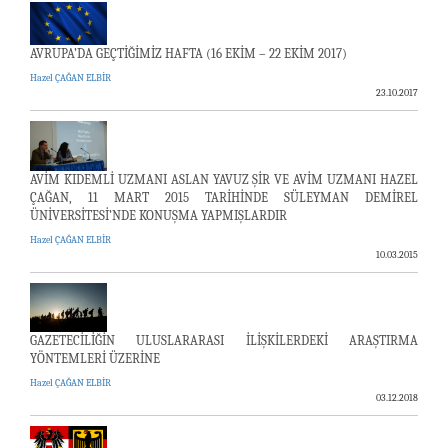
AVRUPA’DA GEÇTİĞİMİZ HAFTA (16 EKİM – 22 EKİM 2017)
Hazel ÇAĞAN ELBİR
23.10.2017
AVİM KIDEMLİ UZMANI ASLAN YAVUZ ŞİR VE AVİM UZMANI HAZEL
ÇAĞAN, 11 MART 2015 TARİHİNDE SÜLEYMAN DEMİREL
ÜNİVERSİTESİ’NDE KONUŞMA YAPMIŞLARDIR
Hazel ÇAĞAN ELBİR
10.03.2015
GAZETECİLİĞİN ULUSLARARASI İLİŞKİLERDEKİ ARAŞTIRMA
YÖNTEMLERİ ÜZERİNE
Hazel ÇAĞAN ELBİR
03.12.2018