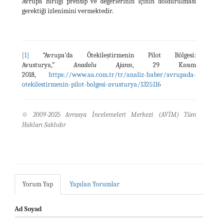
Avrupa Birliği prensip ve değerlerinin içinin doldurulması
gerektiği izlenimini vermektedir.
[1]
“Avrupa’da Ötekileştirmenin Pilot Bölgesi:
Avusturya,”
Anadolu Ajansı
, 29 Kasım
2018,
https://www.aa.com.tr/tr/analiz-haber/avrupada-
otekilestirmenin-pilot-bolgesi-avusturya/1325116
© 2009-2025 Avrasya İncelemeleri Merkezi (AVİM) Tüm
Hakları Saklıdır
Yorum Yap
Yapılan Yorumlar
Ad Soyad