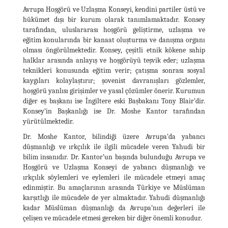
Avrupa Hoşgörü ve Uzlaşma Konseyi, kendini partiler üstü ve
hükümet dışı bir kurum olarak tanımlamaktadır. Konsey
tarafından, uluslararası hoşgörü geliştirme, uzlaşma ve
eğitim konularında bir kanaat oluşturma ve danışma organı
olması öngörülmektedir. Konsey, çeşitli etnik kökene sahip
halklar arasında anlayış ve hoşgörüyü teşvik eder; uzlaşma
teknikleri konusunda eğitim verir; çatışma sonrası sosyal
kaygıları kolaylaştırır; şovenist davranışları gözlemler,
hoşgörü yanlısı girişimler ve yasal çözümler önerir. Kurumun
diğer eş başkanı ise İngiltere eski Başbakanı Tony Blair’dir.
Konsey’in Başkanlığı ise Dr. Moshe Kantor tarafından
yürütülmektedir.
Dr. Moshe Kantor, bilindiği üzere Avrupa’da yabancı
düşmanlığı ve ırkçılık ile ilgili mücadele veren Yahudi bir
bilim insanıdır. Dr. Kantor’un başında bulunduğu Avrupa ve
Hoşgörü ve Uzlaşma Konseyi de yabancı düşmanlığı ve
ırkçılık söylemleri ve eylemleri ile mücadele etmeyi amaç
edinmiştir. Bu amaçlarının arasında Türkiye ve Müslüman
karşıtlığı ile mücadele de yer almaktadır. Yahudi düşmanlığı
kadar Müslüman düşmanlığı da Avrupa’nın değerleri ile
çelişen ve mücadele etmesi gereken bir diğer önemli konudur.