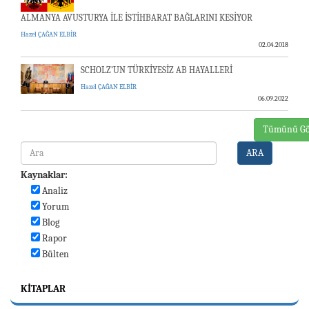
ALMANYA AVUSTURYA İLE İSTİHBARAT BAĞLARINI KESİYOR
Hazel ÇAĞAN ELBİR
02.04.2018
SCHOLZ’UN TÜRKİYESİZ AB HAYALLERİ
Hazel ÇAĞAN ELBİR
06.09.2022
Tümünü Gö
ARA
Kaynaklar:
Analiz
Yorum
Blog
Rapor
Bülten
KITAPLAR