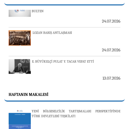
BÜLTEN
24.07.2026
LOZAN BARIŞ ANTLAŞMASI
24.07.2026
E. BÜYÜKELÇİ PULAT Y. TACAR VEFAT ETTİ
13.07.2026
"REVIEW OF ARMENIAN STUDIES (RAS)" DERGİSİ'NİN
53’ÜNCÜ SAYISI YAYINLANDI
HAFTANIN MAKALESI
YENİ BÖLGESELCİLİK TARTIŞMALARI PERSPEKTİFİNDE
25.06.2026
TÜRK DEVLETLERİ TEŞKİLATI
AVİM, ÖZBEKİSTAN’DAN İKİ ÖNEMLİ DÜŞÜNCE