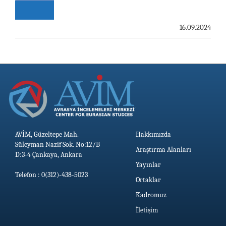
KURULUŞUNU KONUK ETTİ
16.09.2024
19.06.2026
AVİM, Güzeltepe Mah.
Hakkımızda
Süleyman Nazif Sok. No:12/B
Araştırma Alanları
D:3-4 Çankaya, Ankara
Yayınlar
Telefon : 0(312)-438-5023
Ortaklar
Kadromuz
İletişim