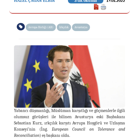
HAZEL ÇAĞAN ELBİR
3 dk okuma
19.01.2022
Avrupa Birliği (AB)
Irkçılık
Avusturya
Yabancı düşmanlığı, Müslüman karşıtlığı ve göçmenlerle ilgili
olumsuz görüşleri ile bilinen Avusturya eski Başbakanı
Sebastian Kurz, ırkçılık karşıtı Avrupa Hoşgörü ve Uzlaşma
Konseyi’nin (İng.
European Council on Tolerance and
Reconciliation
) eş başkanı oldu.