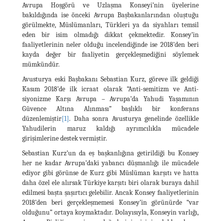
Avrupa Hoşgörü ve Uzlaşma Konseyi’nin üyelerine
bakıldığında ise önceki Avrupa Başbakanlarından oluştuğu
görülmekte, Müslümanları, Türkleri ya da siyahları temsil
eden bir isim olmadığı dikkat çekmektedir. Konsey’in
faaliyetlerinin neler olduğu incelendiğinde ise 2018’den beri
kayda değer bir faaliyetin gerçekleşmediğini söylemek
mümkündür.
Avusturya eski Başbakanı Sebastian Kurz, göreve ilk geldiği
Kasım 2018’de ilk icraat olarak “Anti-semitizm ve Anti-
siyonizme Karşı Avrupa – Avrupa’da Yahudi Yaşamının
Güvence Altına Alınması” başlıklı bir konferans
düzenlemiştir
[1]
. Daha sonra Avusturya genelinde özellikle
Yahudilerin maruz kaldığı ayrımcılıkla mücadele
girişimlerine destek vermiştir.
Sebastian Kurz’un da eş başkanlığına getirildiği bu Konsey
her ne kadar Avrupa’daki yabancı düşmanlığı ile mücadele
ediyor gibi görünse de Kurz gibi Müslüman karşıtı ve hatta
daha özel ele alırsak Türkiye karşıtı biri olarak buraya dahil
edilmesi başta şaşırtıcı gelebilir. Ancak Konsey faaliyetlerinin
2018’den beri gerçekleşmemesi Konsey’in görünürde “var
olduğunu” ortaya koymaktadır. Dolayısıyla, Konseyin varlığı,