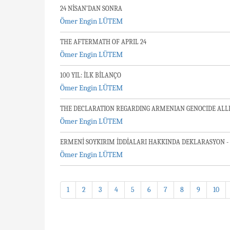
24 NİSAN’DAN SONRA
Ömer Engin LÜTEM
THE AFTERMATH OF APRIL 24
Ömer Engin LÜTEM
100 YIL: İLK BİLANÇO
Ömer Engin LÜTEM
THE DECLARATION REGARDING ARMENIAN GENOCIDE ALLE
Ömer Engin LÜTEM
ERMENİ SOYKIRIM İDDİALARI HAKKINDA DEKLARASYON -
Ömer Engin LÜTEM
1
2
3
4
5
6
7
8
9
10