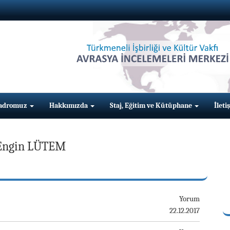
adromuz
Hakkımızda
Staj, Eğitim ve Kütüphane
İleti
Engin LÜTEM
Yorum
22.12.2017