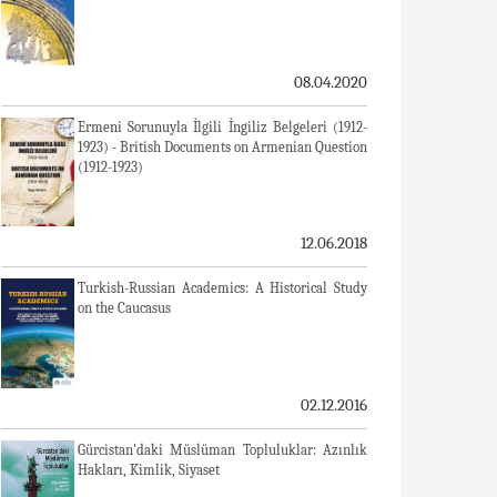
08.04.2020
Ermeni Sorunuyla İlgili İngiliz Belgeleri (1912-
1923) - British Documents on Armenian Question
(1912-1923)
12.06.2018
Turkish-Russian Academics: A Historical Study
on the Caucasus
02.12.2016
Gürcistan'daki Müslüman Topluluklar: Azınlık
Hakları, Kimlik, Siyaset