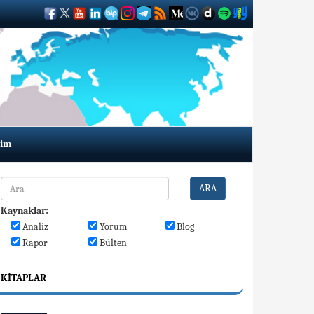
şim
ARA
Kaynaklar:
Analiz
Yorum
Blog
Rapor
Bülten
KITAPLAR