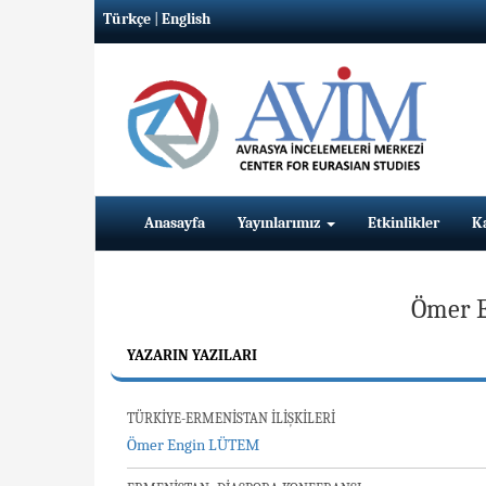
Türkçe
|
English
Anasayfa
Yayınlarımız
Etkinlikler
K
Ömer 
YAZARIN YAZILARI
TÜRKİYE-ERMENİSTAN İLİŞKİLERİ
Ömer Engin LÜTEM