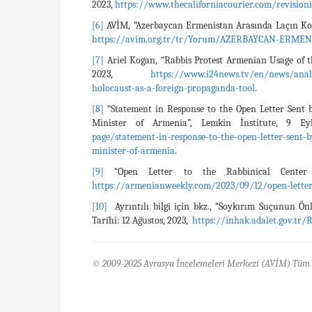
2023,
https://www.thecaliforniacourier.com/revision
[6]
AVİM, “Azerbaycan Ermenistan Arasında Laçın Kori
https://avim.org.tr/tr/Yorum/AZERBAYCAN-ERME
[7]
Ariel Kogan, “Rabbis Protest Armenian Usage of t
2023,
https://www.i24news.tv/en/news/analy
holocaust-as-a-foreign-propaganda-tool
.
[8]
“Statement in Response to the Open Letter Sent 
Minister of Armenia”, Lemkin İnstitute, 9 E
page/statement-in-response-to-the-open-letter-sent-b
minister-of-armenia
.
[9]
“Open Letter to the Rabbinical Center 
https://armenianweekly.com/2023/09/12/open-letter-
[10]
Ayrıntılı bilgi için bkz., “Soykırım Suçunun Ön
Tarihi: 12 Ağustos, 2023,
https://inhak.adalet.gov.t
© 2009-2025 Avrasya İncelemeleri Merkezi (AVİM) Tüm 