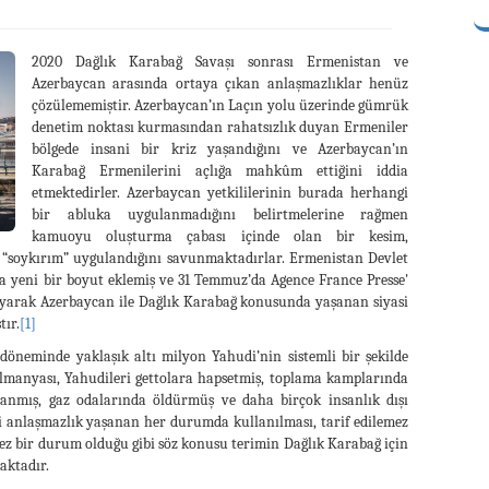
2020 Dağlık Karabağ Savaşı sonrası Ermenistan ve
Azerbaycan arasında ortaya çıkan anlaşmazlıklar henüz
çözülememiştir. Azerbaycan’ın Laçın yolu üzerinde gümrük
denetim noktası kurmasından rahatsızlık duyan Ermeniler
bölgede insani bir kriz yaşandığını ve Azerbaycan’ın
Karabağ Ermenilerini açlığa mahkûm ettiğini iddia
etmektedirler. Azerbaycan yetkililerinin burada herhangi
bir abluka uygulanmadığını belirtmelerine rağmen
kamuoyu oluşturma çabası içinde olan bir kesim,
ir “soykırım” uygulandığını savunmaktadırlar. Ermenistan Devlet
ra yeni bir boyut eklemiş ve 31 Temmuz’da Agence France Presse'
şıyarak Azerbaycan ile Dağlık Karabağ konusunda yaşanan siyasi
tır.
[1]
 döneminde yaklaşık altı milyon Yahudi’nin sistemli bir şekilde
lmanyası, Yahudileri gettolara hapsetmiş, toplama kamplarında
llanmış, gaz odalarında öldürmüş ve daha birçok insanlık dışı
asi anlaşmazlık yaşanan her durumda kullanılması, tarif edilemez
ez bir durum olduğu gibi söz konusu terimin Dağlık Karabağ için
aktadır.