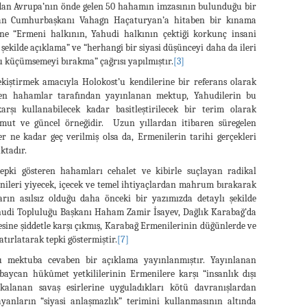
dan Avrupa’nın önde gelen 50 hahamın imzasının bulunduğu bir
stan Cumhurbaşkanı Vahagn Haçaturyan’a hitaben bir kınama
ne “Ermeni halkının, Yahudi halkının çektiği korkunç insani
r şekilde açıklama” ve “herhangi bir siyasi düşünceyi daha da ileri
u küçümsemeyi bırakma” çağrısı yapılmıştır.
[3]
pekiştirmek amacıyla Holokost’u kendilerine bir referans olarak
en hahamlar tarafından yayınlanan mektup, Yahudilerin bu
rşı kullanabilecek kadar basitleştirilecek bir terim olarak
ut ve güncel örneğidir. Uzun yıllardan itibaren süregelen
 ne kadar geç verilmiş olsa da, Ermenilerin tarihi gerçekleri
ktadır.
tepki gösteren hahamları cehalet ve kibirle suçlayan radikal
nileri yiyecek, içecek ve temel ihtiyaçlardan mahrum bırakarak
ın asılsız olduğu daha önceki bir yazımızda detaylı şekilde
hudi Topluluğu Başkanı Haham Zamir İsayev, Dağlık Karabağ’da
esine şiddetle karşı çıkmış, Karabağ Ermenilerinin düğünlerde ve
tırlatarak tepki göstermiştir.
[7]
 mektuba cevaben bir açıklama yayınlanmıştır. Yayınlanan
rbaycan hükûmet yetkililerinin Ermenilere karşı “insanlık dışı
alanan savaş esirlerine uyguladıkları kötü davranışlardan
ayanların “siyasi anlaşmazlık” terimini kullanmasının altında