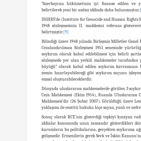
“Azerbaycan hükûmetinin iyi finanse edilen ve ye
belirtilerek yeni bir asılsız iddiada daha bulunmuştur.
IIGHRS’de (Institute for Genocide and Human Rights 
1948 sözleşmesinin II. maddesini referans göstere
belirtmiştir.
[9]
Bilindiği üzere 1948 yılında Birleşmiş Milletler Gen
Cezalandırılması Sözleşmesi 1951 senesinde yürürlüğ
soykırım olarak kabul edilebilmesi için belirli şartl
sözleşmede yer alan yetkili mahkemeler tarafından ya
büyüğü” olarak kabul edilen soykırım kavramının bu 
zemin hazırlayabileceği gibi soykırım suçunu işleye
emsal oluşturabileceklerdir.
Dünyada uluslararası mahkemelerde görülen 3 soykır
Ceza Mahkemesi (Ekim 1954), Ruanda Uluslararası C
Mahkemesi’dir (26 Şubat 2007). Görüldüğü üzere Lem
yaklaşımı ile enstitü hukuku hiçe sayan, yanlı ve nef
Sonuç olarak RCE’nin gösterdiği tepkiyi kınayan rad
iddialar konusunda uzun zamandır gösterdikleri ikirc
kurumların bu politikalarına, gerçekten soykırıma uğr
gelişmedir. Ermenilerin gerek Sevk ve İskân Kanunu’na