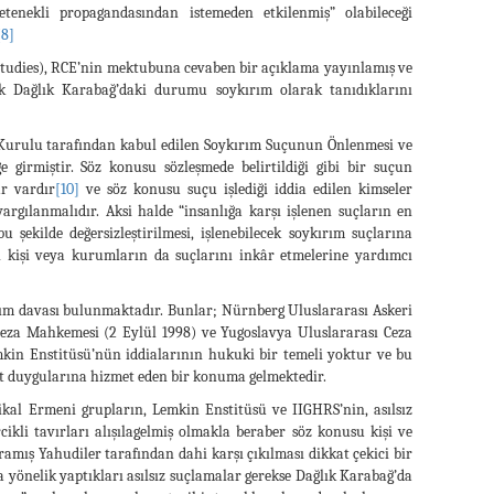
tenekli propagandasından istemeden etkilenmiş” olabileceği
[8]
Studies), RCE’nin mektubuna cevaben bir açıklama yayınlamış ve
rek Dağlık Karabağ’daki durumu soykırım olarak tanıdıklarını
el Kurulu tarafından kabul edilen Soykırım Suçunun Önlenmesi ve
e girmiştir. Söz konusu sözleşmede belirtildiği gibi bir suçun
ar vardır
[10]
ve söz konusu suçu işlediği iddia edilen kimseler
rgılanmalıdır. Aksi halde “insanlığa karşı işlenen suçların en
şekilde değersizleştirilmesi, işlenebilecek soykırım suçlarına
n kişi veya kurumların da suçlarını inkâr etmelerine yardımcı
ım davası bulunmaktadır. Bunlar; Nürnberg Uluslararası Askeri
eza Mahkemesi (2 Eylül 1998) ve Yugoslavya Uluslararası Ceza
kin Enstitüsü’nün iddialarının hukuki bir temeli yoktur ve bu
ret duygularına hizmet eden bir konuma gelmektedir.
ikal Ermeni grupların, Lemkin Enstitüsü ve IIGHRS’nin, asılsız
ikli tavırları alışılagelmiş olmakla beraber söz konusu kişi ve
amış Yahudiler tarafından dahi karşı çıkılması dikkat çekici bir
 yönelik yaptıkları asılsız suçlamalar gerekse Dağlık Karabağ’da