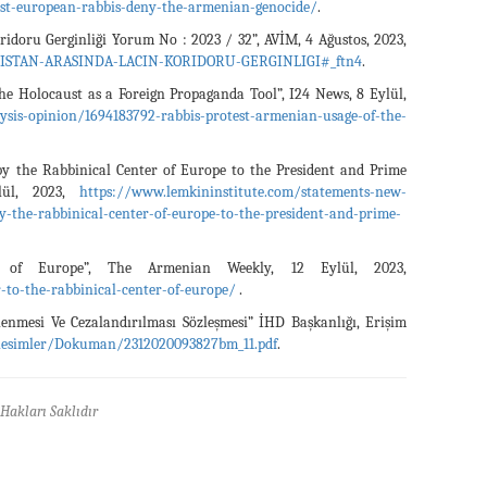
ist-european-rabbis-deny-the-armenian-genocide/
.
doru Gerginliği Yorum No : 2023 / 32”, AVİM, 4 Ağustos, 2023,
NISTAN-ARASINDA-LACIN-KORIDORU-GERGINLIGI#_ftn4
.
he Holocaust as a Foreign Propaganda Tool”, I24 News, 8 Eylül,
sis-opinion/1694183792-rabbis-protest-armenian-usage-of-the-
by the Rabbinical Center of Europe to the President and Prime
ylül, 2023,
https://www.lemkininstitute.com/statements-new-
y-the-rabbinical-center-of-europe-to-the-president-and-prime-
of Europe”, The Armenian Weekly, 12 Eylül, 2023,
to-the-rabbinical-center-of-europe/
.
lenmesi Ve Cezalandırılması Sözleşmesi” İHD Başkanlığı, Erişim
r/Resimler/Dokuman/2312020093827bm_11.pdf
.
Hakları Saklıdır