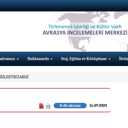
adromuz
Hakkımızda
Staj, Eğitim ve Kütüphane
İleti
İZLEŞTİRİLMESİ
8 dk okuma
15.09.2023