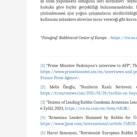
şu anda yapılmakta olduğunu ileri sürdükleri “soykı
hukuka göre hiçbir gerçekliliği bulunmamaktadır. 
çözümlenmesi için yoğun çalışmaların sürdürüldüğü
kullanımı müzakere sürecine zarar vereceği gibi kavr
*Fotoğraf: Rabbinical Center of Europe -
https://rce.e
[1]
“Prime Minister Pashinyan’s interview to AFP”, Th
https://www.primeminister.am/en/interviews-and-pr
France-Press-Agence/
.
[2]
Melis Özoğlu, “Nazilerin Kanlı Serüveni: 6
https://tr.euronews.com/2015/01/26/tarihin-en-buyu
[3]
“Dozens of Leading Rabbis Condemn Armenian Leade
6 Eylül, 2023,
https://rce.eu.com/en/item/43538/
.
[4]
“Armenian Leaders Slammed by Rabbis for Usin
https://www.jpost.com/international/article-758232
.
[5]
Harut Sasunyan, “Revisionist European Rabbis De