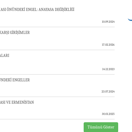
SI ÖNÜNDEKİ ENGEL: ANAYASA DEĞİŞİKLİĞİ
10.09.2024
KARŞI GİRİŞİMLER
17.02.2026
ALARI
14.12.2023
ÜNDEKİ ENGELLER
23.07.2024
ASI VE ERMENİSTAN
30.01.2025
Tümünü Göster