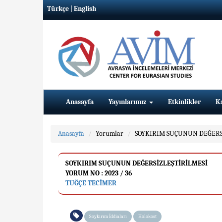
Türkçe
|
English
Anasayfa
Yayınlarımız
Etkinlikler
K
Anasayfa
Yorumlar
SOYKIRIM SUÇUNUN DEĞERS
SOYKIRIM SUÇUNUN DEĞERSİZLEŞTİRİLMESİ
YORUM NO : 2023 / 36
TUĞÇE TECİMER
Soykırım İddiaları
Holokost