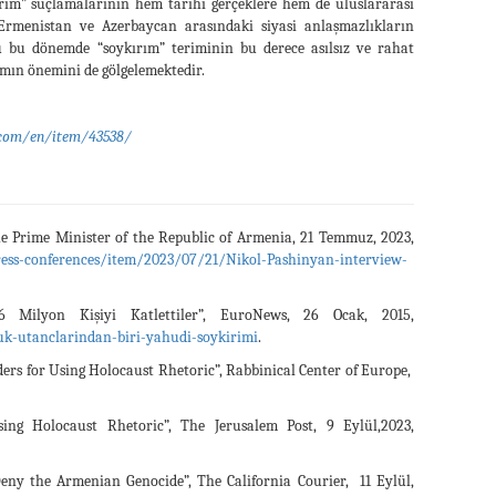
rım” suçlamalarının hem tarihi gerçeklere hem de uluslararası
Ermenistan ve Azerbaycan arasındaki siyasi anlaşmazlıkların
 bu dönemde “soykırım” teriminin bu derece asılsız ve rahat
amın önemini de gölgelemektedir.
u.com/en/item/43538/
e Prime Minister of the Republic of Armenia, 21 Temmuz, 2023,
ess-conferences/item/2023/07/21/Nikol-Pashinyan-interview-
 Milyon Kişiyi Katlettiler”, EuroNews, 26 Ocak, 2015,
k-utanclarindan-biri-yahudi-soykirimi
.
rs for Using Holocaust Rhetoric”, Rabbinical Center of Europe,
g Holocaust Rhetoric”, The Jerusalem Post, 9 Eylül,2023,
ny the Armenian Genocide”, The California Courier, 11 Eylül,