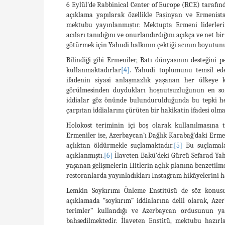
RCE)
6 Eylül’de Rabbinical Center of Europe (
tarafın
açıklama yapılarak özellikle Paşinyan ve Ermeni
mektubu yayınlanmıştır. Mektupta Ermeni liderleri
acıları tanıdığını ve onurlandırdığını açıkça ve net bi
götürmek için Yahudi halkının çektiği acının boyutun
Bilindiği gibi Ermeniler, Batı dünyasının desteğini 
kullanmaktadırlar
[4]
. Yahudi toplumunu temsil ed
ifadenin siyasi anlaşmazlık yaşanan her ülkeye ka
görülmesinden duydukları hoşnutsuzluğunun en som
iddialar göz önünde bulundurulduğunda bu tepki her
çarpıtan iddialarını çürüten bir hakikatin ifadesi olma
Holokost teriminin içi boş olarak kullanılmasına 
Ermeniler ise, Azerbaycan’ı Dağlık Karabağ’daki Erme
açlıktan öldürmekle suçlamaktadır.
[5]
Bu suçlamalar
açıklanmıştı.
[6]
İlaveten Bakü’deki Gürcü Sefarad Ya
yaşanan gelişmelerin Hitlerin açlık planına benzetilm
restoranlarda yayınladıkları Instagram hikâyelerini ha
Lemkin Soykırımı Önleme Enstitüsü de söz konusu
açıklamada “soykırım” iddialarına delil olarak, Aze
terimler” kullandığı ve Azerbaycan ordusunun yak
bahsedilmektedir. İlaveten Enstitü, mektubu hazırl