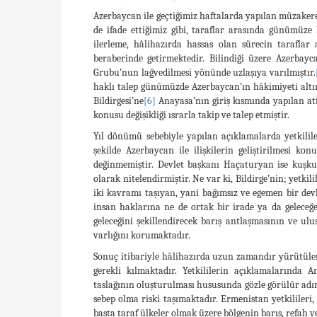
Azerbaycan ile geçtiğimiz haftalarda yapılan müzaker
de ifade ettiğimiz gibi, taraflar arasında günümüz
ilerleme, hâlihazırda hassas olan sürecin taraflar
beraberinde getirmektedir. Bilindiği üzere Azerbay
Grubu’nun lağvedilmesi yönünde uzlaşıya varılmıştır.
haklı talep günümüzde Azerbaycan’ın hâkimiyeti altı
Bildirgesi’ne
[6]
Anayasa’nın giriş kısmında yapılan at
konusu değişikliği ısrarla takip ve talep etmiştir.
Yıl dönümü sebebiyle yapılan açıklamalarda yetkilil
şekilde Azerbaycan ile ilişkilerin geliştirilmesi k
değinmemiştir. Devlet başkanı Haçaturyan ise kuşkul
olarak nitelendirmiştir. Ne var ki, Bildirge’nin; yetk
iki kavramı taşıyan, yani bağımsız ve egemen bir d
insan haklarına ne de ortak bir irade ya da geleceğe
geleceğini şekillendirecek barış antlaşmasının ve ul
varlığını korumaktadır.
Sonuç itibariyle hâlihazırda uzun zamandır yürütülen 
gerekli kılmaktadır. Yetkililerin açıklamalarında 
taslağının oluşturulması hususunda gözle görülür adı
sebep olma riski taşımaktadır. Ermenistan yetkilileri,
başta taraf ülkeler olmak üzere bölgenin barış, refah v