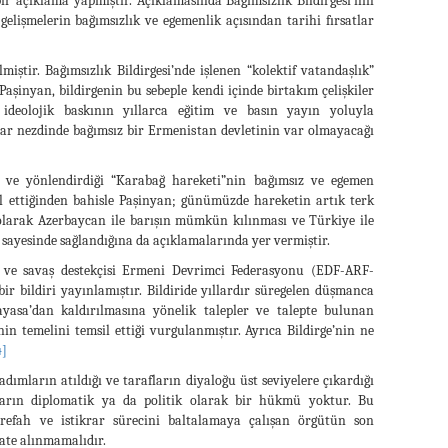
r açıklama yapmıştır. Açıklamasında Bağımsızlık Bildirgesi’nin
lişmelerin bağımsızlık ve egemenlik açısından tarihi fırsatlar
ştir. Bağımsızlık Bildirgesi’nde işlenen “kolektif vatandaşlık”
şinyan, bildirgenin bu sebeple kendi içinde birtakım çelişkiler
 ideolojik baskının yıllarca eğitim ve basın yayın yoluyla
ar nezdinde bağımsız bir Ermenistan devletinin var olmayacağı
iği ve yönlendirdiği “Karabağ hareketi”nin bağımsız ve egemen
il ettiğinden bahisle Paşinyan; günümüzde hareketin artık terk
ı olarak Azerbaycan ile barışın mümkün kılınması ve Türkiye ile
sayesinde sağlandığına da açıklamalarında yer vermiştir.
tı ve savaş destekçisi Ermeni Devrimci Federasyonu (EDF-ARF-
r bildiri yayınlamıştır. Bildiride yıllardır süregelen düşmanca
nayasa’dan kaldırılmasına yönelik talepler ve talepte bulunan
ğinin temelini temsil ettiği vurgulanmıştır. Ayrıca Bildirge’nin ne
4]
adımların atıldığı ve tarafların diyaloğu üst seviyelere çıkardığı
arın diplomatik ya da politik olarak bir hükmü yoktur. Bu
refah ve istikrar sürecini baltalamaya çalışan örgütün son
ate alınmamalıdır.