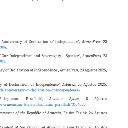
Anniversary of Declaration of Independence”,
ArmenPress
, 23
7904
.
f Our Independence and Sovereignty – Speaker”,
ArmenPress
, 23
911
.
ry of Declaration of Independence”,
ArmenPress
, 23 Ağustos 2025,
 of Declaration of Independence”,
Asbarez
, 25 Ağustos 2025,
th-anniversary-of-declaration-of-independence/
.
laşmasını Parafladı”,
Anadolu Ajansı
, 8 Ağustos
-ermenistan-baris-anlasmasini-parafladi/3654523
.
vernment of the Republic of Armenia
, Erişim Tarihi: 26 Ağustos
resident of the Republic of Armenia
, Erişim Tarihi: 26 Ağustos