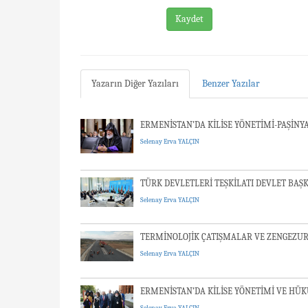
Kaydet
Yazarın Diğer Yazıları
Benzer Yazılar
ERMENİSTAN’DA KİLİSE YÖNETİMİ-PAŞİNYA
Selenay Erva YALÇIN
TÜRK DEVLETLERİ TEŞKİLATI DEVLET BAŞ
Selenay Erva YALÇIN
TERMİNOLOJİK ÇATIŞMALAR VE ZENGEZU
Selenay Erva YALÇIN
ERMENİSTAN’DA KİLİSE YÖNETİMİ VE HÜK
Selenay Erva YALÇIN