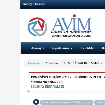
Türkçe
|
English
Anasayfa
Yayınlarımız
Etkinlikler
K
Anasayfa
Yorumlar
ERMENİSTAN BAĞIMSIZLIK B
ERMENİSTAN BAĞIMSIZLIK BİLDİRGESİ’NIN YIL
YORUM NO : 2025 / 76
SELENAY ERVA YALÇIN
Ermeni Devrimci Federasyonu (EDF-Taşnaksutyun)
Nikol P