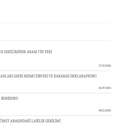
N GERİLİMİNDE ARAM I’İN YERİ
17.03.2026
KANLARI GAYRİ RESMİ ZİRVESİ VE KARABAĞ DEKLARASYONU
22.07.2024
R KORİDORU
08.12.2025
ÜMET ARASINDAKİ LAİKLİK GERİLİMİ