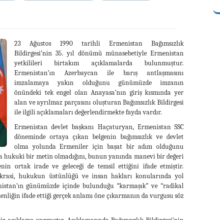
23 Ağustos 1990 tarihli Ermenistan Bağımsızlık
Bildirgesi’nin 35. yıl dönümü münasebetiyle Ermenistan
yetkilileri birtakım açıklamalarda bulunmuştur.
Ermenistan’ın Azerbaycan ile barış antlaşmasını
imzalamaya yakın olduğunu günümüzde imzanın
önündeki tek engel olan Anayasa’nın giriş kısmında yer
alan ve ayrılmaz parçasını oluşturan Bağımsızlık Bildirgesi
ile ilgili açıklamaları değerlendirmekte fayda vardır.
Ermenistan devlet başkanı Haçaturyan, Ermenistan SSC
döneminde ortaya çıkan belgenin bağımsızlık ve devlet
olma yolunda Ermeniler için başat bir adım olduğunu
ca hukuki bir metin olmadığını, bunun yanında manevi bir değeri
n ortak irade ve geleceği de temsil ettiğini ifade etmiştir.
okrasi, hukukun üstünlüğü ve insan hakları konularında yol
rmenistan’ın günümüzde içinde bulunduğu “karmaşık” ve “radikal
enliğin ifade ettiği gerçek anlamı öne çıkarmanın da vurgusu söz