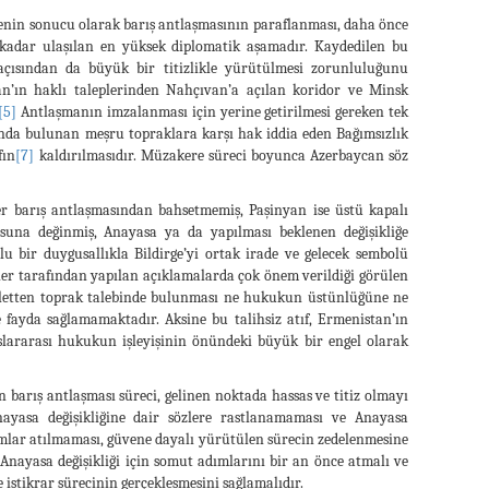
enin sonucu olarak barış antlaşmasının paraflanması, daha önce
e kadar ulaşılan en yüksek diplomatik aşamadır. Kaydedilen bu
 açısından da büyük bir titizlikle yürütülmesi zorunluluğunu
can’ın haklı taleplerinden Nahçıvan’a açılan koridor ve Minsk
[5]
Antlaşmanın imzalanması için yerine getirilmesi gereken tek
nda bulunan meşru topraklara karşı hak iddia eden Bağımsızlık
fın
[7]
kaldırılmasıdır. Müzakere süreci boyunca Azerbaycan söz
er barış antlaşmasından bahsetmemiş, Paşinyan ise üstü kapalı
onusuna değinmiş, Anayasa ya da yapılması beklenen değişikliğe
u bir duygusallıkla Bildirge’yi ortak irade ve gelecek sembolü
ililer tarafından yapılan açıklamalarda çok önem verildiği görülen
evletten toprak talebinde bulunması ne hukukun üstünlüğüne ne
 fayda sağlamamaktadır. Aksine bu talihsiz atıf, Ermenistan’ın
uslararası hukukun işleyişinin önündeki büyük bir engel olarak
barış antlaşması süreci, gelinen noktada hassas ve titiz olmayı
Anayasa değişikliğine dair sözlere rastlanamaması ve Anayasa
mlar atılmaması, güvene dayalı yürütülen sürecin zedelenmesine
 Anayasa değişikliği için somut adımlarını bir an önce atmalı ve
e istikrar sürecinin gerçekleşmesini sağlamalıdır.