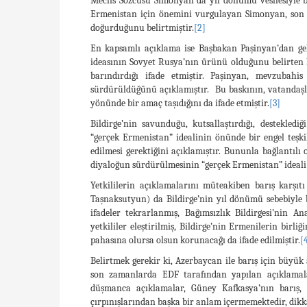
Meclis Sözcüsü Simonyan da yıl dönümü vesilesiyle bi
Ermenistan için önemini vurgulayan Simonyan, son ge
doğurduğunu belirtmiştir.
[2]
En kapsamlı açıklama ise Başbakan Paşinyan’dan gelmi
ideasının Sovyet Rusya’nın ürünü olduğunu belirten Pa
barındırdığı ifade etmiştir. Paşinyan, mevzubahis
sürdürüldüğünü açıklamıştır. Bu baskının, vatandaşl
yönünde bir amaç taşıdığını da ifade etmiştir.
[3]
Bildirge’nin savunduğu, kutsallaştırdığı, destekled
“gerçek Ermenistan” idealinin önünde bir engel teşk
edilmesi gerektiğini açıklamıştır. Bununla bağlantıl
diyaloğun sürdürülmesinin “gerçek Ermenistan” ideali 
Yetkililerin açıklamalarını müteakiben barış karşı
Taşnaksutyun) da Bildirge’nin yıl dönümü sebebiyle bi
ifadeler tekrarlanmış, Bağımsızlık Bildirgesi’nin A
yetkililer eleştirilmiş, Bildirge’nin Ermenilerin birli
pahasına olursa olsun korunacağı da ifade edilmiştir.
[
Belirtmek gerekir ki, Azerbaycan ile barış için büyük 
son zamanlarda EDF tarafından yapılan açıklamal
düşmanca açıklamalar, Güney Kafkasya’nın barış, 
çırpınışlarından başka bir anlam içermemektedir, dikk