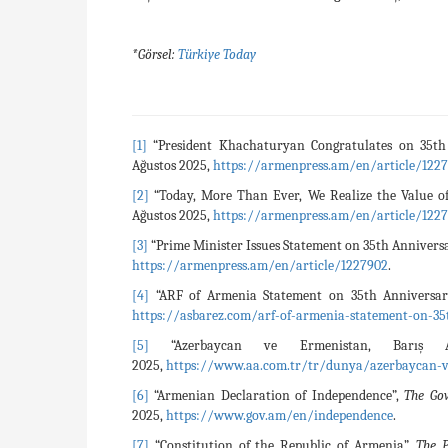
*Görsel:
Türkiye Today
[1]
“President Khachaturyan Congratulates on 35th 
Ağustos 2025,
https://armenpress.am/en/article/122
[2]
“Today, More Than Ever, We Realize the Value o
Ağustos 2025,
https://armenpress.am/en/article/1227
[3]
“Prime Minister Issues Statement on 35th Anniversa
https://armenpress.am/en/article/1227902
.
[4]
“ARF of Armenia Statement on 35th Anniversary
https://asbarez.com/arf-of-armenia-statement-on-35
[5]
“Azerbaycan ve Ermenistan, Barış An
2025,
https://www.aa.com.tr/tr/dunya/azerbaycan-ve
[6]
“Armenian Declaration of Independence”,
The Go
2025,
https://www.gov.am/en/independence
.
[7]
“Constitution of the Republic of Armenia”,
The P