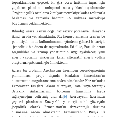
topraklarından geçecek bir gaz boru hattının inşası için
yapılması planlanan anlaşmada sona yaklaşılmış olmasıdır.
Projenin yıllık ortalama 2 milyar metreküpe kadar teslimatla
başlaması ve zamanla hacmini 55 milyara metreküpe
büyütmesi beklenmektedir.
Bilindiği üzere İran’ın doğal gaz rezerv potansiyeli dünyada
ikinci sırada yer almaktadır. Söz konusu anlaşma İran’ın bu
potansiyelinin de kullanılmasının gündeme gelmesi itibariyle
jeopolitik bir önem de taşımaktadır. İki ülke, Batı ile artan
gerginlikler ve Trump yönetiminin uygulayabileceği yeni
enerji yaptırımı risklerine karşı alternatif enerji yolları
oluşturma çabasında görünmektedir.
Ayrıca bu projenin Azerbaycan üzerinden gerçekleşmesinin
planlanması, proje dışında bırakılan Ermenistan’ın
durumunun sorgulanmasına neden olmaktadır. Her ne kadar
Ermenistan Dışişleri Bakanı Mirzoyan, İran-Rusya Stratejik
Ortaklık Anlaşması’nın bölgenin tamamına fayda
sağlayacağını belirtmiş olsa da
[6]
Azerbaycan üzerinden
geçmesi planlanan Kuzey-Güney enerji nakil güzergâhı
jeopolitik olarak Ermenistan’ın dezavantajlı duruma
düşmesine neden olmaktadır. Ermenistan’ın Rusya ile