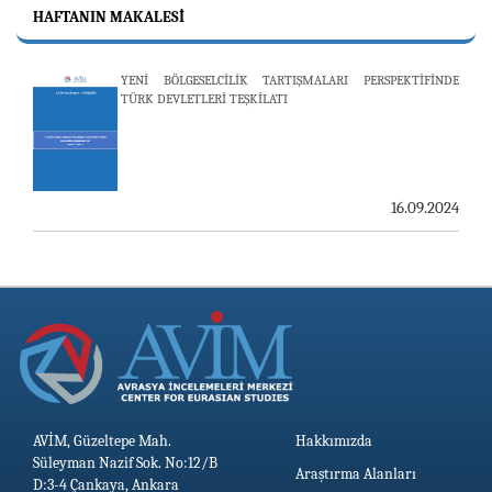
HAFTANIN MAKALESI
YENİ BÖLGESELCİLİK TARTIŞMALARI PERSPEKTİFİNDE
25.06.2026
TÜRK DEVLETLERİ TEŞKİLATI
AVİM, ÖZBEKİSTAN’DAN İKİ ÖNEMLİ DÜŞÜNCE
KURULUŞUNU KONUK ETTİ
19.06.2026
16.09.2024
AVİM, Güzeltepe Mah.
Hakkımızda
Süleyman Nazif Sok. No:12/B
Araştırma Alanları
D:3-4 Çankaya, Ankara