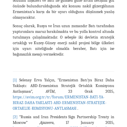
bozulan ilişkileri ve Batı ile günden güne artan iletişimi göz
önünde bulundurulduğunda söz konusu nakil güzergâhının
Ermenistan’a karşı da bir uyarı olduğunu düşünmek yanlış
olmayacaktır.
Sonuç olarak, Rusya ve İran uzun zamandır Batı tarafından
yaptırımlara maruz bırakılmakta ve bu yolla kontrol altında
tutulmaya çalışılmaktadır. O sebeple iki devletin stratejik
ortaklığı ve Kuzey-Güney enerji nakil projesi bölge ülkeleri
için uyarı niteliğinde olmakla beraber, Batı için ise
bağımsızlık mesajı vermektedir.
[1]
Selenay Erva Yalçın, “Ermenistan Batı’ya Biraz Daha
Yaklaştı: ABD-Ermenistan Stratejik Ortaklık Komisyonu
Antlaşması”,
AVİM
, 23 Ocak 2025,
https://avim.org.tr/tr/Yorum/ERMENISTAN-BATI-YA-
BIRAZ-DAHA-YAKLASTI-ABD-ERMENISTAN-STRATEJIK-
ORTAKLIK-KOMISYONU-ANTLASMASI
.
[2]
“Russia and Iran Presidents Sign Partnership Treaty in
Moscow” ,
Ajazeera
, 17 January 2025,