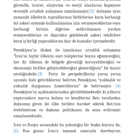
güvenlik, ticaret, ulaştırma ve enerji alanlarını kapsayan
stratejik ortaklık anlaşması imzalanmıştır.
[2]
Anlaşma aynı
zamanda ülkelerin topraklarının birbirlerine karşı herhangi
bir askeri eylemde kullanılmasına izin vermeyeceklerine veya
herhangi birinin diğerine saldırılmasına yardım
etmeyeceklerine ve dışarıdan gelebilecek askeri tehditlere
karşı iş birliği yapacaklarına dair de hususlar içermektedir.
Pezeşkiyan’ın ifadesi ile imzalanan ortaklık anlaşması
“İran’ın hiçbir ülkenin aşırı taleplerine boyun eğmeyeceğini,
her iki ülkenin de bölgede güvenliği koruyabileceğini ve
ekonomiyi birlikte geliştirebileceğini gösterdiğinin” bir kanıtı
niteliğindedir.
[3]
Putin ile perspektiflerini yavaş yavaş
uyumlu hale getirdiklerini belirten Pezeşkiyan “yoldaşlık ve
yakınlık duygusunu hissettiklerini” de belirtmiştir.
[4]
Pezeşkiyan’ın açıklamalarından görülebilmektedir ki yıllarca
yaptırımlara maruz kalmış ve kendilerini Batı tarafından
dışlanmış gören iki ülke birlikte hareket ederek Batı’nın
ötekileştirme ve dışlama politikasını da sona erdirmeyi
amaçlamaktadır.
İran ve Rusya arasındaki bu yakınlığın bir başka boyutu da,
[5]
Rus gazını İran’a taşımak amacıyla Azerbaycan