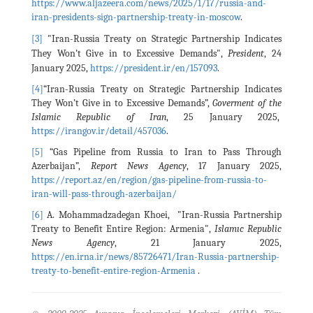
https://www.aljazeera.com/news/2025/1/17/russia-and-
iran-presidents-sign-partnership-treaty-in-moscow
.
[3]
"
Iran-Russia Treaty on Strategic Partnership Indicates
They Won’t Give in to Excessive Demands",
President
, 24
January 2025,
https://president.ir/en/157093
.
[4]
“Iran-Russia Treaty on Strategic Partnership Indicates
They Won’t Give in to Excessive Demands”,
Goverment of the
Islamic Republic of Iran
, 25 January 2025,
https://irangov.ir/detail/457036
.
[5]
“Gas Pipeline from Russia to Iran to Pass Through
Azerbaijan”,
Report News Agency
, 17 January 2025,
https://report.az/en/region/gas-pipeline-from-russia-to-
iran-will-pass-through-azerbaijan/
[6]
A. Mohammadzadegan Khoei, "Iran-Russia Partnership
Treaty to Benefit Entire Region: Armenia",
Islamıc Republic
News Agency
, 21 January 2025,
https://en.irna.ir/news/85726471/Iran-Russia-partnership-
treaty-to-benefit-entire-region-Armenia
.