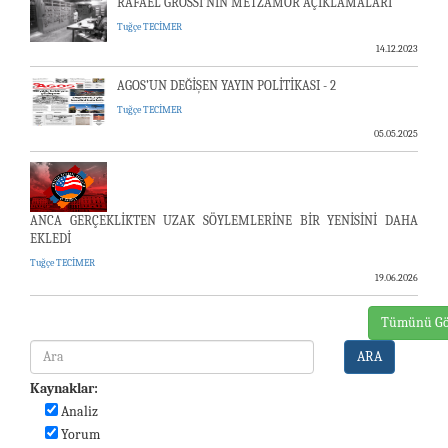
RAFAEL GROSSİ’NİN METZAMOR AÇIKLAMALARI
Tuğçe TECİMER
14.12.2023
AGOS’UN DEĞİŞEN YAYIN POLİTİKASI - 2
Tuğçe TECİMER
05.05.2025
ANCA GERÇEKLİKTEN UZAK SÖYLEMLERİNE BİR YENİSİNİ DAHA
EKLEDİ
Tuğçe TECİMER
19.06.2026
Tümünü Gö
ARA
Kaynaklar:
Analiz
Yorum