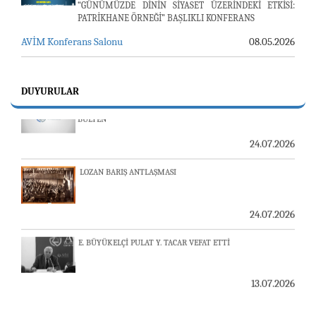
“GÜNÜMÜZDE DİNİN SİYASET ÜZERİNDEKİ ETKİSİ:
PATRİKHANE ÖRNEĞİ” BAŞLIKLI KONFERANS
AVİM Konferans Salonu
08.05.2026
23-24 TEMMUZ SUNUCU SORUNU VE AVİM GÜNLÜK
DUYURULAR
BÜLTEN
24.07.2026
LOZAN BARIŞ ANTLAŞMASI
24.07.2026
E. BÜYÜKELÇİ PULAT Y. TACAR VEFAT ETTİ
13.07.2026
"REVIEW OF ARMENIAN STUDIES (RAS)" DERGİSİ'NİN
53’ÜNCÜ SAYISI YAYINLANDI