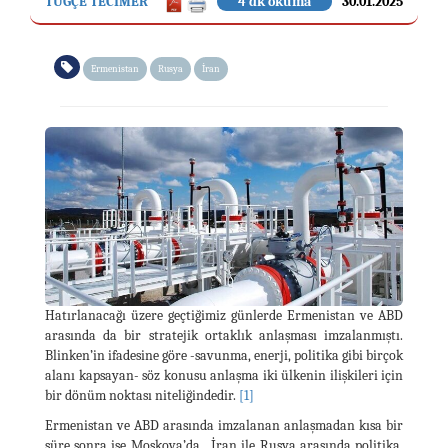
TUĞÇE TECİMER
4 dk okuma
30.01.2025
Ermenistan
Rusya
İran
Hatırlanacağı üzere geçtiğimiz günlerde Ermenistan ve ABD
arasında da bir stratejik ortaklık anlaşması imzalanmıştı.
Blinken’in ifadesine göre -savunma, enerji, politika gibi birçok
alanı kapsayan- söz konusu anlaşma iki ülkenin ilişkileri için
bir dönüm noktası niteliğindedir.
[1]
Ermenistan ve ABD arasında imzalanan anlaşmadan kısa bir
süre sonra ise Moskova’da, İran ile Rusya arasında politika,