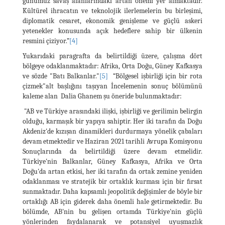
günümüz savaş alanlarındaki artan önemi yer almaktadır.
Kültürel ihracatın ve teknolojik ilerlemelerin bu birleşimi,
diplomatik cesaret, ekonomik genişleme ve güçlü askeri
yetenekler konusunda açık hedeflere sahip bir ülkenin
resmini çiziyor.”
[4]
Yukarıdaki paragrafta da belirtildiği üzere, çalışma dört
bölgeye odaklanmaktadır: Afrika, Orta Doğu, Güney Kafkasya
ve sözde "Batı Balkanlar."
[5]
“Bölgesel işbirliği için bir rota
çizmek"alt başlığını taşıyan İncelemenin sonuç bölümünü
kaleme alan Dalia Ghanem şu öneride bulunmaktadır:
"AB ve Türkiye arasındaki ilişki, işbirliği ve gerilimin belirgin
olduğu, karmaşık bir yapıya sahiptir. Her iki tarafın da Doğu
Akdeniz'de kızışan dinamikleri durdurmaya yönelik çabaları
devam etmektedir ve Haziran 2021 tarihli Avrupa Komisyonu
Sonuçlarında da belirtildiği üzere devam etmelidir.
Türkiye'nin Balkanlar, Güney Kafkasya, Afrika ve Orta
Doğu'da artan etkisi, her iki tarafın da ortak zemine yeniden
odaklanması ve stratejik bir ortaklık kurması için bir fırsat
sunmaktadır. Daha kapsamlı jeopolitik değişimler de böyle bir
ortaklığı AB için giderek daha önemli hale getirmektedir. Bu
bölümde, AB'nin bu gelişen ortamda Türkiye'nin güçlü
yönlerinden faydalanarak ve potansiyel uyuşmazlık