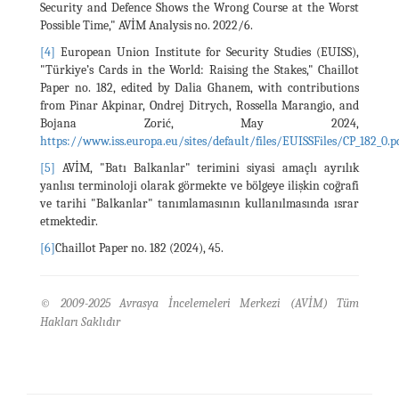
Security and Defence Shows the Wrong Course at the Worst
Possible Time," AVİM Analysis no. 2022/6.
[4]
European Union Institute for Security Studies (EUISS),
"Türkiye’s Cards in the World: Raising the Stakes," Chaillot
Paper no. 182, edited by Dalia Ghanem, with contributions
from Pinar Akpinar, Ondrej Ditrych, Rossella Marangio, and
Bojana Zorić, May 2024,
https://www.iss.europa.eu/sites/default/files/EUISSFiles/CP_182_0.p
[5]
AVİM, "Batı Balkanlar" terimini siyasi amaçlı ayrılık
yanlısı terminoloji olarak görmekte ve bölgeye ilişkin coğrafi
ve tarihi "Balkanlar" tanımlamasının kullanılmasında ısrar
etmektedir.
[6]
Chaillot Paper no. 182 (2024), 45.
© 2009-2025 Avrasya İncelemeleri Merkezi (AVİM) Tüm
Hakları Saklıdır