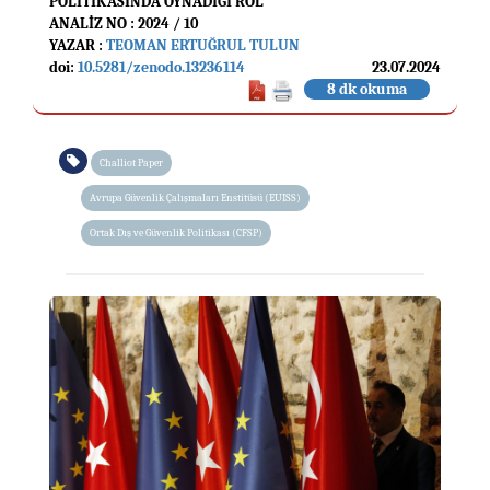
POLİTİKASINDA OYNADIĞI ROL
ANALIZ NO : 2024 / 10
YAZAR :
TEOMAN ERTUĞRUL TULUN
doi:
10.5281/zenodo.13236114
23.07.2024
8 dk okuma
Challiot Paper
Avrupa Güvenlik Çalışmaları Enstitüsü (EUISS)
Ortak Dış ve Güvenlik Politikası (CFSP)