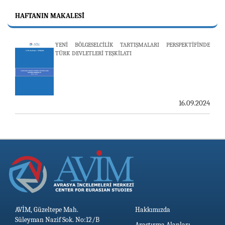
HAFTANIN MAKALESI
25.06.2026
YENİ BÖLGESELCİLİK TARTIŞMALARI PERSPEKTİFİNDE
TÜRK DEVLETLERİ TEŞKİLATI
AVİM, ÖZBEKİSTAN’DAN İKİ ÖNEMLİ DÜŞÜNCE
KURULUŞUNU KONUK ETTİ
19.06.2026
16.09.2024
AVİM, Güzeltepe Mah.
Hakkımızda
Süleyman Nazif Sok. No:12/B
Araştırma Alanları