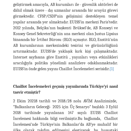
geliştirmek amacıyla, AB kurumları ile - güvenlik aktörleri de
dâhil olmak üzere - dış uzmanlar arasında bir arayüz görevi
görmektedir. CFSP/CSDP’nin gelişimini destekleyen temel
yapılar arasında yer almaktadır. EUISS’in merkezi Paris’tedir.
2012 yılında, Belçika'nın başkenti Brüksel'de, AB Konseyi ve
Konsey Genel Sekreterliği'nin ana merkezi olan Justus Lipsius
binasında bir İrtibat Bürosu (BLO) açmıştır. BLO, Enstitü'nün
AB kurumlarının merkezindeki tesirini ve görünürlüğünü
artırmaktadır. EUISS'de yaklaşık kırk kişi çalışmaktadır.
Internet sayfasına göre Enstitü , yayınları veya etkinlikleri
aracılığıyla politika yönelimli analizlere odaklanmaktadır.
EUISS'in önde gelen yayını Chaillot İncelemeleri serisidir.
[1]
Chaillot İncelemeleri geçmiş yayınlarında Türkiye’yi nasıl
tasvir etmiştir?
2 Ekim 20218 tarihli ve 2018/28 nolu AVİM Analizimizde,
“Balkanların Geleceği- 2025 için Üç Senaryo” başlıklı 3 Eylül
2018 tarihinde yayınlanan 147 sayılı EUISS Challiot
İncelemesi hakkında bilgi verilmiştir.Bu bağlamda, Challiot
İncelemesi’nde Türkiye’nin Balkanlar’da AB’ye muhalif bir
ülke olarak takdim edilmesini eleştirerek, bu husustaki