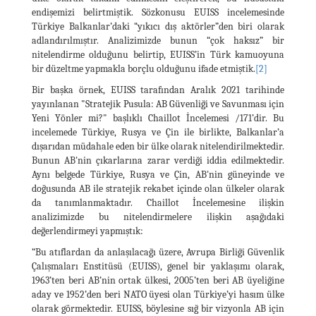
endişemizi belirtmiştik. Sözkonusu EUISS incelemesinde
Türkiye Balkanlar’daki “yıkıcı dış aktörler”den biri olarak
adlandırılmıştır. Analizimizde bunun “çok haksız” bir
nitelendirme olduğunu belirtip, EUISS’in Türk kamuoyuna
bir düzeltme yapmakla borçlu olduğunu ifade etmiştik.
[2]
Bir başka örnek, EUISS tarafından Aralık 2021 tarihinde
yayınlanan "Stratejik Pusula: AB Güvenliği ve Savunması için
Yeni Yönler mi?" başlıklı Chaillot İncelemesi /171’dir. Bu
incelemede Türkiye, Rusya ve Çin ile birlikte, Balkanlar’a
dışarıdan müdahale eden bir ülke olarak nitelendirilmektedir.
Bunun AB'nin çıkarlarına zarar verdiği iddia edilmektedir.
Aynı belgede Türkiye, Rusya ve Çin, AB'nin güneyinde ve
doğusunda AB ile stratejik rekabet içinde olan ülkeler olarak
da tanımlanmaktadır. Chaillot İncelemesine ilişkin
analizimizde bu nitelendirmelere ilişkin aşağıdaki
değerlendirmeyi yapmıştık:
“Bu atıflardan da anlaşılacağı üzere, Avrupa Birliği Güvenlik
Çalışmaları Enstitüsü (EUISS), genel bir yaklaşımı olarak,
1963’ten beri AB’nin ortak ülkesi, 2005’ten beri AB üyeliğine
aday ve 1952’den beri NATO üyesi olan Türkiye’yi hasım ülke
olarak görmektedir. EUISS, böylesine sığ bir vizyonla AB için