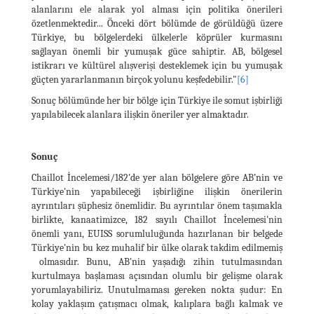
alanlarını ele alarak yol alması için politika önerileri
özetlenmektedir... Önceki dört bölümde de görüldüğü üzere
Türkiye, bu bölgelerdeki ülkelerle köprüler kurmasını
sağlayan önemli bir yumuşak güce sahiptir. AB, bölgesel
istikrarı ve kültürel alışverişi desteklemek için bu yumuşak
güçten yararlanmanın birçok yolunu keşfedebilir."
[6]
Sonuç bölümünde her bir bölge için Türkiye ile somut işbirliği
yapılabilecek alanlara ilişkin öneriler yer almaktadır.
Sonuç
Chaillot İncelemesi/182'de yer alan bölgelere göre AB’nin ve
Türkiye'nin yapabileceği işbirliğine ilişkin önerilerin
ayrıntıları şüphesiz önemlidir. Bu ayrıntılar önem taşımakla
birlikte, kanaatimizce, 182 sayılı Chaillot İncelemesi'nin
önemli yanı, EUISS sorumluluğunda hazırlanan bir belgede
Türkiye'nin bu kez muhalif bir ülke olarak takdim edilmemiş
olmasıdır. Bunu, AB'nin yaşadığı zihin tutulmasından
kurtulmaya başlaması açısından olumlu bir gelişme olarak
yorumlayabiliriz. Unutulmaması gereken nokta şudur: En
kolay yaklaşım çatışmacı olmak, kalıplara bağlı kalmak ve