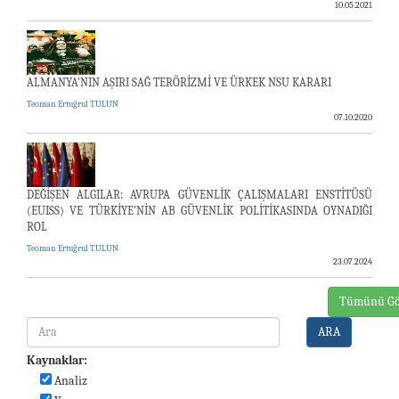
10.05.2021
ALMANYA'NIN AŞIRI SAĞ TERÖRİZMİ VE ÜRKEK NSU KARARI
Teoman Ertuğrul TULUN
07.10.2020
DEĞİŞEN ALGILAR: AVRUPA GÜVENLİK ÇALIŞMALARI ENSTİTÜSÜ
(EUISS) VE TÜRKİYE’NİN AB GÜVENLİK POLİTİKASINDA OYNADIĞI
ROL
Teoman Ertuğrul TULUN
23.07.2024
Tümünü Gö
ARA
Kaynaklar:
Analiz