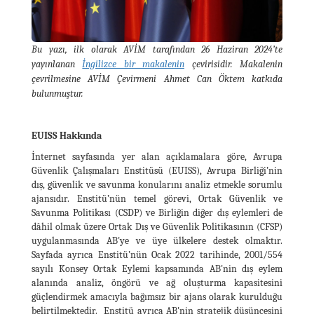
Bu yazı, ilk olarak AVİM tarafından 26 Haziran 2024’te
yayınlanan
İngilizce bir makalenin
çevirisidir. Makalenin
çevrilmesine AVİM Çevirmeni Ahmet Can Öktem katkıda
bulunmuştur.
EUISS Hakkında
İnternet sayfasında yer alan açıklamalara göre, Avrupa
Güvenlik Çalışmaları Enstitüsü (EUISS), Avrupa Birliği’nin
dış, güvenlik ve savunma konularını analiz etmekle sorumlu
ajansıdır. Enstitü’nün temel görevi, Ortak Güvenlik ve
Savunma Politikası (CSDP) ve Birliğin diğer dış eylemleri de
dâhil olmak üzere Ortak Dış ve Güvenlik Politikasının (CFSP)
uygulanmasında AB'ye ve üye ülkelere destek olmaktır.
Sayfada ayrıca Enstitü’nün Ocak 2022 tarihinde, 2001/554
sayılı Konsey Ortak Eylemi kapsamında AB'nin dış eylem
alanında analiz, öngörü ve ağ oluşturma kapasitesini
güçlendirmek amacıyla bağımsız bir ajans olarak kurulduğu
belirtilmektedir. Enstitü ayrıca AB'nin stratejik düşüncesini