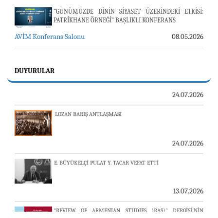
“GÜNÜMÜZDE DİNİN SİYASET ÜZERİNDEKİ ETKİSİ:
PATRİKHANE ÖRNEĞİ” BAŞLIKLI KONFERANS
AVİM Konferans Salonu
08.05.2026
23-24 TEMMUZ SUNUCU SORUNU VE AVİM GÜNLÜK
BÜLTEN
DUYURULAR
24.07.2026
LOZAN BARIŞ ANTLAŞMASI
24.07.2026
E. BÜYÜKELÇİ PULAT Y. TACAR VEFAT ETTİ
13.07.2026
"REVIEW OF ARMENIAN STUDIES (RAS)" DERGİSİ'NİN
53’ÜNCÜ SAYISI YAYINLANDI