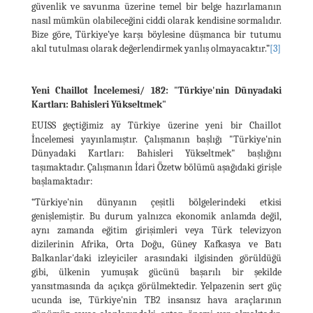
güvenlik ve savunma üzerine temel bir belge hazırlamanın
nasıl mümkün olabileceğini ciddi olarak kendisine sormalıdır.
Bize göre, Türkiye’ye karşı böylesine düşmanca bir tutumu
akıl tutulması olarak değerlendirmek yanlış olmayacaktır.”
[3]
Yeni Chaillot İncelemesi/ 182: "Türkiye'nin Dünyadaki
Kartları: Bahisleri Yükseltmek"
EUISS geçtiğimiz ay Türkiye üzerine yeni bir Chaillot
İncelemesi yayınlamıştır. Çalışmanın başlığı "Türkiye'nin
Dünyadaki Kartları: Bahisleri Yükseltmek" başlığını
taşımaktadır. Çalışmanın İdari Özetw bölümü aşağıdaki girişle
başlamaktadır:
“Türkiye'nin dünyanın çeşitli bölgelerindeki etkisi
genişlemiştir. Bu durum yalnızca ekonomik anlamda değil,
aynı zamanda eğitim girişimleri veya Türk televizyon
dizilerinin Afrika, Orta Doğu, Güney Kafkasya ve Batı
Balkanlar'daki izleyiciler arasındaki ilgisinden görüldüğü
gibi, ülkenin yumuşak gücünü başarılı bir şekilde
yansıtmasında da açıkça görülmektedir. Yelpazenin sert güç
ucunda ise, Türkiye'nin TB2 insansız hava araçlarının