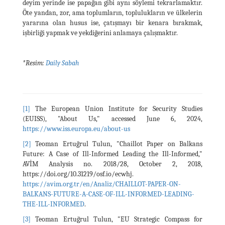
deyim yerinde ise papağan gibi aynı söylemi tekrarlamaktır.
Öte yandan, zor, ama toplumların, toplulukların ve ülkelerin
yararına olan husus ise, çatışmayı bir kenara bırakmak,
işbirliği yapmak ve yekdiğerini anlamaya çalışmaktır.
*Resim:
Daily Sabah
[1]
The European Union Institute for Security Studies
(EUISS), "About Us," accessed June 6, 2024,
https://www.iss.europa.eu/about-us
[2]
Teoman Ertuğrul Tulun, "Chaillot Paper on Balkans
Future: A Case of Ill-Informed Leading the Ill-Informed,"
AVİM Analysis no. 2018/28, October 2, 2018,
https://doi.org/10.31219/osf.io/ecwhj.
https://avim.org.tr/en/Analiz/CHAILLOT-PAPER-ON-
BALKANS-FUTURE-A-CASE-OF-ILL-INFORMED-LEADING-
THE-ILL-INFORMED
.
[3]
Teoman Ertuğrul Tulun, "EU Strategic Compass for