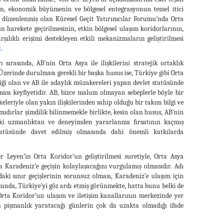
nın, ekonomik büyümenin ve bölgesel entegrasyonun temel itici
 düzenlenmiş olan Küresel Geçit Yatırımcılar Forumu’nda Orta
n harekete geçirilmesinin, etkin bölgesel ulaşım koridorlarının,
arşılıklı erişimi destekleyen etkili mekanizmaların geliştirilmesi
]
.
ırasında, AB’nin Orta Asya ile ilişkilerini stratejik ortaklık
 Üzerinde durulması gerekli bir başka husus ise, Türkiye gibi Orta
rliği olan ve AB ile adaylık müzakereleri yapan devlet statüsünde
ası keyfiyetidir. AB, bizce malum olmayan sebeplerle böyle bir
leriyle olan yakın ilişkilerinden sahip olduğu bir takım bilgi ve
ıdırlar şimdilik bilinmemekle birlikte, kesin olan husus, AB’nin
ndeki uzmanlıktan ve deneyimden yararlanma fırsatının kaçmış
tatüsünde davet edilmiş olmasında dahi önemli katkılarda
Leyen’in Orta Koridor’un geliştirilmesi suretiyle, Orta Asya
 Karadeniz’e geçişin kolaylaşacağını vurgulamış olmasıdır. Adı
aki sınır geçişlerinin sorunsuz olması, Karadeniz’e ulaşım için
ımında, Türkiye’yi göz ardı etmiş görünmekte, hatta bunu belki de
rta Koridor’un ulaşım ve iletişim kanallarının merkezinde yer
 pişmanlık yaratacağı günlerin çok da uzakta olmadığı ifade