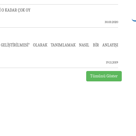
İ O KADAR ÇOK OY
30.03.2020
ELİŞTİRİLMESİ” OLARAK TANIMLAMAK NASIL BİR ANLAYIŞI
19.11.2019
Tümünü Göster