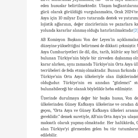
eden hususlar belirtilmektedir. Ulaşım bağlantıları
gücü olarak görüldüğü vurgulanmakta, Ocak 2024’te
Asya için 10 milyar Euro tutarında destek ve yatırımı
lojistik ağlarının, değer zincirlerinin ve pazarlara k
yolunda kararlar alınmış olduğu hatırlatılmaktadır
[2
AB Komisyon Başkanı Von der Leyen’in açıklamaları s
düzeyine yükselttiğini belirtmesi de dikkati çekmiştir.
Asya Cumhuriyetleri ile dil, din, tarih, kültür soy bi
bulunan Türkiye’nin böyle bir zirveden dışlanmış olm
karar alırken, aynı zamanda Türkiye’nin Orta Asya ülke
tecrübeleri de feda etmiş olmaktadır. Bunun farkında m
Türkiye’nin Orta Asya ülkeleriyle olan ilişkileri
olduğudur. Türkiye’nin en azından “gözlemci” s
bulunabileceği bir olanak böylelikle heba edilmiştir.
Üzerinde durulmaya değer bir başka husus, Von der 
ülkelerinden Güney Kafkasya ülkelerine ve oradan da
geçen, “Orta Asya ve Güney Kafkasya ülkeleri arasınd
gereklidir.” demek suretiyle, AB’nin Orta Asya’ya ulaş
maksatlı olarak yapmış olmaktadır. Her halükârda, O
alan Türkiye’yi görmezden gelen bu tür tutumların
edilebilir.