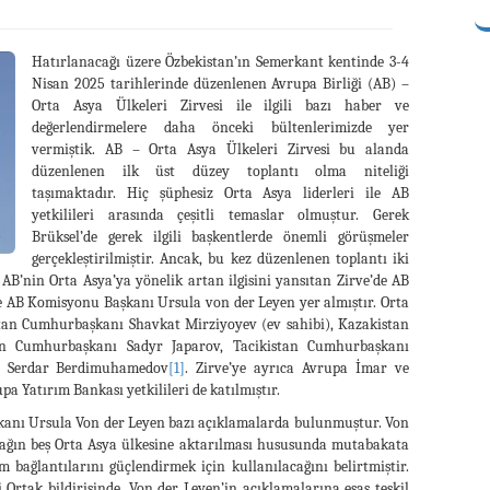
Hatırlanacağı üzere Özbekistan’ın Semerkant kentinde 3-4
Nisan 2025 tarihlerinde düzenlenen Avrupa Birliği (AB) –
Orta Asya Ülkeleri Zirvesi ile ilgili bazı haber ve
değerlendirmelere daha önceki bültenlerimizde yer
vermiştik. AB – Orta Asya Ülkeleri Zirvesi bu alanda
düzenlenen ilk üst düzey toplantı olma niteliği
taşımaktadır. Hiç şüphesiz Orta Asya liderleri ile AB
yetkilileri arasında çeşitli temaslar olmuştur. Gerek
Brüksel’de gerek ilgili başkentlerde önemli görüşmeler
gerçekleştirilmiştir. Ancak, bu kez düzenlenen toplantı iki
AB’nin Orta Asya’ya yönelik artan ilgisini yansıtan Zirve’de AB
e AB Komisyonu Başkanı Ursula von der Leyen yer almıştır. Orta
kistan Cumhurbaşkanı Shavkat Mirziyoyev (ev sahibi), Kazakistan
an Cumhurbaşkanı Sadyr Japarov, Tacikistan Cumhurbaşkanı
 Serdar Berdimuhamedov
[1]
. Zirve’ye ayrıca Avrupa İmar ve
 Yatırım Bankası yetkilileri de katılmıştır.
anı Ursula Von der Leyen bazı açıklamalarda bulunmuştur. Von
nağın beş Orta Asya ülkesine aktarılması hususunda mutabakata
m bağlantılarını güçlendirmek için kullanılacağını belirtmiştir.
Ortak bildirisinde, Von der Leyen’in açıklamalarına esas teşkil