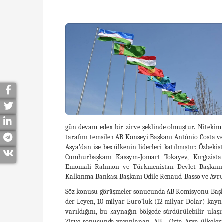
gün devam eden bir zirve şeklinde olmuştur. Nitekim 
tarafını temsilen AB Konseyi Başkanı António Costa v
Asya’dan ise beş ülkenin liderleri katılmıştır: Özbe
Cumhurbaşkanı Kassym-Jomart Tokayev, Kırgızist
Emomali Rahmon ve Türkmenistan Devlet Başkanı
Kalkınma Bankası Başkanı Odile Renaud-Basso ve Avrupa
Söz konusu görüşmeler sonucunda AB Komisyonu Başk
der Leyen, 10 milyar Euro’luk (12 milyar Dolar) kay
varıldığını, bu kaynağın bölgede sürdürülebilir ulaşı
Zirve sonucunda yayınlanan, AB – Orta Asya ülkeleri 