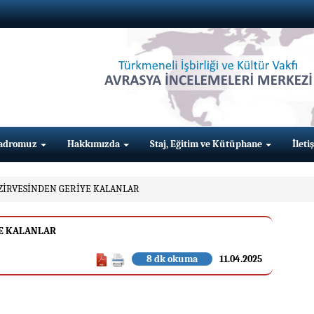
adromuz
Hakkımızda
Staj, Eğitim ve Kütüphane
İleti
 ZİRVESİNDEN GERİYE KALANLAR
YE KALANLAR
8 dk okuma
11.04.2025