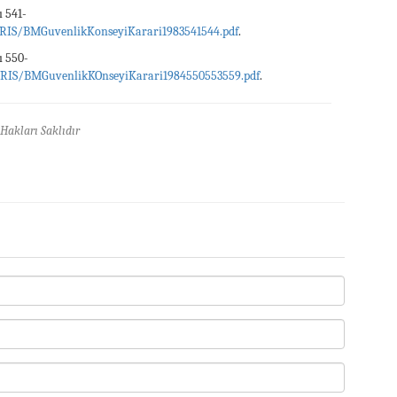
ı 541-
RIS/BMGuvenlikKonseyiKarari1983541544.pdf
.
ı 550-
BRIS/BMGuvenlikKOnseyiKarari1984550553559.pdf
.
Hakları Saklıdır