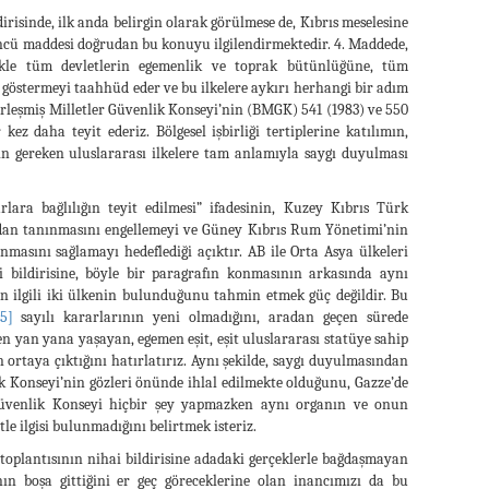
irisinde, ilk anda belirgin olarak görülmese de, Kıbrıs meselesine
düncü maddesi doğrudan bu konuyu ilgilendirmektedir. 4. Maddede,
llikle tüm devletlerin egemenlik ve toprak bütünlüğüne, tüm
ı göstermeyi taahhüd eder ve bu ilkelere aykırı herhangi bir adım
irleşmiş Milletler Güvenlik Konseyi’nin (BMGK) 541 (1983) ve 550
 kez daha teyit ederiz. Bölgesel işbirliği tertiplerine katılımın,
için gereken uluslararası ilkelere tam anlamıyla saygı duyulması
ara bağlılığın teyit edilmesi” ifadesinin, Kuzey Kıbrıs Türk
dan tanınmasını engellemeyi ve Güney Kıbrıs Rum Yönetimi’nin
masını sağlamayı hedeflediği açıktır. AB ile Orta Asya ülkeleri
ai bildirisine, böyle bir paragrafın konmasının arkasında aynı
n ilgili iki ülkenin bulunduğunu tahmin etmek güç değildir. Bu
[5]
sayılı kararlarının yeni olmadığını, aradan geçen sürede
len yan yana yaşayan, egemen eşit, eşit uluslararası statüye sahip
n ortaya çıktığını hatırlatırız. Aynı şekilde, saygı duyulmasından
k Konseyi’nin gözleri önünde ihlal edilmekte olduğunu, Gazze’de
üvenlik Konseyi hiçbir şey yapmazken aynı organın ve onun
le ilgisi bulunmadığını belirtmek isteriz.
 toplantısının nihai bildirisine adadaki gerçeklerle bağdaşmayan
ın boşa gittiğini er geç göreceklerine olan inancımızı da bu