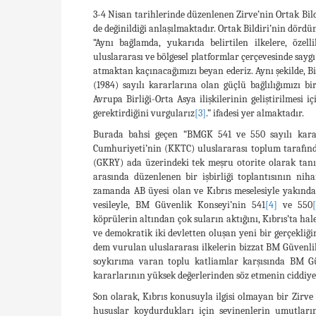
3-4 Nisan tarihlerinde düzenlenen Zirve’nin Ortak Bild
de değinildiği anlaşılmaktadır. Ortak Bildiri’nin dör
“Aynı bağlamda, yukarıda belirtilen ilkelere, öze
uluslararası ve bölgesel platformlar çerçevesinde sayg
atmaktan kaçınacağımızı beyan ederiz. Aynı şekilde, B
(1984) sayılı kararlarına olan güçlü bağlılığımızı bir
Avrupa Birliği-Orta Asya ilişkilerinin geliştirilmesi 
gerektirdiğini vurgularız
[3]
.” ifadesi yer almaktadır.
Burada bahsi geçen “BMGK 541 ve 550 sayılı kararl
Cumhuriyeti’nin (KKTC) uluslararası toplum tarafın
(GKRY) ada üzerindeki tek meşru otorite olarak tanın
arasında düzenlenen bir işbirliği toplantısının nih
zamanda AB üyesi olan ve Kıbrıs meselesiyle yakında
vesileyle, BM Güvenlik Konseyi’nin 541
[4]
ve 550
köprülerin altından çok suların aktığını, Kıbrıs’ta ha
ve demokratik iki devletten oluşan yeni bir gerçekliği
dem vurulan uluslararası ilkelerin bizzat BM Güvenli
soykırıma varan toplu katliamlar karşısında BM G
kararlarının yüksek değerlerinden söz etmenin ciddiyet
Son olarak, Kıbrıs konusuyla ilgisi olmayan bir Zirve
hususlar koydurdukları için sevinenlerin umutların