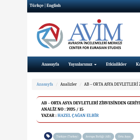
Türkçe
|
English
Anasayfa
Yayınlarımız
Etkinlikler
K
Anasayfa
Analizler
AB – ORTA ASYA DEVLETLERİ
AB – ORTA ASYA DEVLETLERİ ZİRVESİNDEN GERİ
ANALIZ NO : 2025 / 15
YAZAR :
HAZEL ÇAĞAN ELBİR
Türkiye (Turkey)
Avrupa Birliği (AB)
Orta Asya