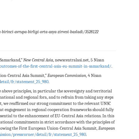
irinci-avrupa-birligi-orta-asya-zirvesi-basladi/3528122
n Samarkand,”
New Central Asia
, newscentralasi.net, 5 Nisan
utcomes-of-the-first-central-asia-eu-summit-in-samarkand/
.
nion-Central Asia Summit,”
European Commission
, 4 Nisan
etail/fr/statement_25_980
.
 above principles, in particular the sovereignty and territorial
rnational and regional fora, and to refrain from taking any steps
irit, we reaffirmed our strong commitment to the relevant UNSC
hat engagement in regional cooperation frameworks should fully
ssential to the enhancement of EU-Central Asia relations. In this
rnational commitments in strict accordance with the principles of
following the First European Union-Central Asia Summit,
European
ission/presscorner/detail/fr/statement_25_980
.