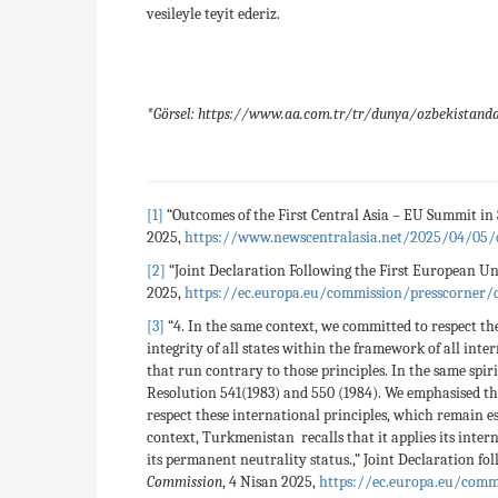
vesileyle teyit ederiz.
*Görsel: https://www.aa.com.tr/tr/dunya/ozbekistanda-b
[1]
“Outcomes of the First Central Asia – EU Summit i
2025,
https://www.newscentralasia.net/2025/04/05/o
[2]
“Joint Declaration Following the First European U
2025,
https://ec.europa.eu/commission/presscorner/d
[3]
“4. In the same context, we committed to respect the
integrity of all states within the framework of all inte
that run contrary to those principles. In the same sp
Resolution 541(1983) and 550 (1984). We emphasised t
respect these international principles, which remain e
context, Turkmenistan recalls that it applies its inte
its permanent neutrality status.,” Joint Declaration 
Commission
, 4 Nisan 2025,
https://ec.europa.eu/comm