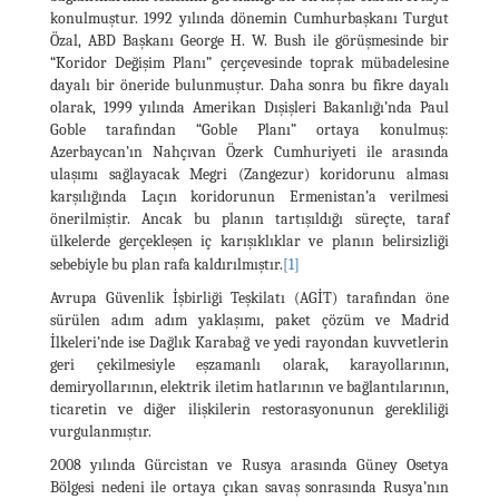
konulmuştur. 1992 yılında dönemin Cumhurbaşkanı Turgut
Özal, ABD Başkanı George H. W. Bush ile görüşmesinde bir
“Koridor Değişim Planı” çerçevesinde toprak mübadelesine
dayalı bir öneride bulunmuştur. Daha sonra bu fikre dayalı
olarak, 1999 yılında Amerikan Dışişleri Bakanlığı’nda Paul
Goble tarafından “Goble Planı” ortaya konulmuş:
Azerbaycan’ın Nahçıvan Özerk Cumhuriyeti ile arasında
ulaşımı sağlayacak Megri (Zangezur) koridorunu alması
karşılığında Laçın koridorunun Ermenistan’a verilmesi
önerilmiştir. Ancak bu planın tartışıldığı süreçte, taraf
ülkelerde gerçekleşen iç karışıklıklar ve planın belirsizliği
sebebiyle bu plan rafa kaldırılmıştır.
[1]
Avrupa Güvenlik İşbirliği Teşkilatı (AGİT) tarafından öne
sürülen adım adım yaklaşımı, paket çözüm ve Madrid
İlkeleri’nde ise Dağlık Karabağ ve yedi rayondan kuvvetlerin
geri çekilmesiyle eşzamanlı olarak, karayollarının,
demiryollarının, elektrik iletim hatlarının ve bağlantılarının,
ticaretin ve diğer ilişkilerin restorasyonunun gerekliliği
vurgulanmıştır.
2008 yılında Gürcistan ve Rusya arasında Güney Osetya
Bölgesi nedeni ile ortaya çıkan savaş sonrasında Rusya’nın