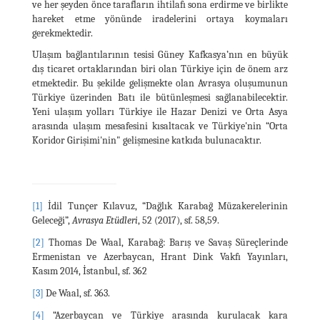
ve her şeyden önce tarafların ihtilafı sona erdirme ve birlikte
hareket etme yönünde iradelerini ortaya koymaları
gerekmektedir.
Ulaşım bağlantılarının tesisi Güney Kafkasya’nın en büyük
dış ticaret ortaklarından biri olan Türkiye için de önem arz
etmektedir. Bu şekilde gelişmekte olan Avrasya oluşumunun
Türkiye üzerinden Batı ile bütünleşmesi sağlanabilecektir.
Yeni ulaşım yolları Türkiye ile Hazar Denizi ve Orta Asya
arasında ulaşım mesafesini kısaltacak ve Türkiye'nin “Orta
Koridor Girişimi'nin" gelişmesine katkıda bulunacaktır.
[1]
İdil Tunçer Kılavuz, “Dağlık Karabağ Müzakerelerinin
Geleceği”,
Avrasya Etüdleri
, 52 (2017), sf. 58,59.
[2]
Thomas De Waal, Karabağ: Barış ve Savaş Süreçlerinde
Ermenistan ve Azerbaycan, Hrant Dink Vakfı Yayınları,
Kasım 2014, İstanbul, sf. 362
[3]
De Waal, sf. 363.
[4]
“Azerbaycan ve Türkiye arasında kurulacak kara