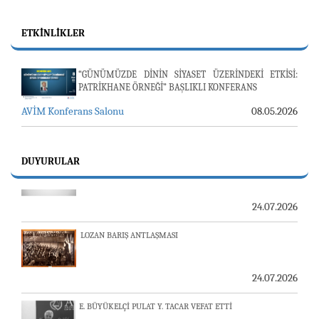
ETKINLIKLER
“GÜNÜMÜZDE DİNİN SİYASET ÜZERİNDEKİ ETKİSİ:
PATRİKHANE ÖRNEĞİ” BAŞLIKLI KONFERANS
AVİM Konferans Salonu
08.05.2026
23-24 TEMMUZ SUNUCU SORUNU VE AVİM GÜNLÜK
BÜLTEN
DUYURULAR
24.07.2026
LOZAN BARIŞ ANTLAŞMASI
24.07.2026
E. BÜYÜKELÇİ PULAT Y. TACAR VEFAT ETTİ