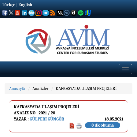
Türkçe
|
English
Toggle
naviga
Anasayfa
Analizler
KAFKASYA’DA ULAŞIM PROJELERİ
KAFKASYA’DA ULAŞIM PROJELERİ
ANALIZ NO : 2021 / 20
YAZAR :
GÜLPERI GÜNGÖR
18.05.2021
8 dk okuma