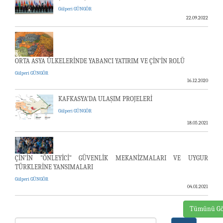
Gülperi GÜNGÖR
22.09.2022
ORTA ASYA ÜLKELERİNDE YABANCI YATIRIM VE ÇİN’İN ROLÜ
Gülperi GÜNGÖR
16.12.2020
KAFKASYA’DA ULAŞIM PROJELERİ
Gülperi GÜNGÖR
18.05.2021
ÇİN’İN "ÖNLEYİCİ" GÜVENLİK MEKANİZMALARI VE UYGUR
TÜRKLERİNE YANSIMALARI
Gülperi GÜNGÖR
04.01.2021
Tümünü Gö