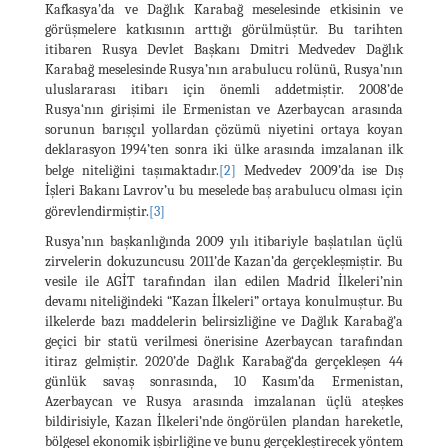
Kafkasya’da ve Dağlık Karabağ meselesinde etkisinin ve
görüşmelere katkısının arttığı görülmüştür. Bu tarihten
itibaren Rusya Devlet Başkanı Dmitri Medvedev Dağlık
Karabağ meselesinde Rusya’nın arabulucu rolünü, Rusya’nın
uluslararası itibarı için önemli addetmiştir. 2008’de
Rusya‘nın girişimi ile Ermenistan ve Azerbaycan arasında
sorunun barışçıl yollardan çözümü niyetini ortaya koyan
deklarasyon 1994’ten sonra iki ülke arasında imzalanan ilk
belge niteliğini taşımaktadır.
[2]
Medvedev 2009’da ise Dış
İşleri Bakanı Lavrov’u bu meselede baş arabulucu olması için
görevlendirmiştir.
[3]
Rusya’nın başkanlığında 2009 yılı itibariyle başlatılan üçlü
zirvelerin dokuzuncusu 2011’de Kazan’da gerçekleşmiştir. Bu
vesile ile AGİT tarafından ilan edilen Madrid İlkeleri’nin
devamı niteliğindeki “Kazan İlkeleri” ortaya konulmuştur. Bu
ilkelerde bazı maddelerin belirsizliğine ve Dağlık Karabağ’a
geçici bir statü verilmesi önerisine Azerbaycan tarafından
itiraz gelmiştir. 2020’de Dağlık Karabağ‘da gerçekleşen 44
günlük savaş sonrasında, 10 Kasım’da Ermenistan,
Azerbaycan ve Rusya arasında imzalanan üçlü ateşkes
bildirisiyle, Kazan İlkeleri’nde öngörülen plandan hareketle,
bölgesel ekonomik işbirliğine ve bunu gerçekleştirecek yöntem