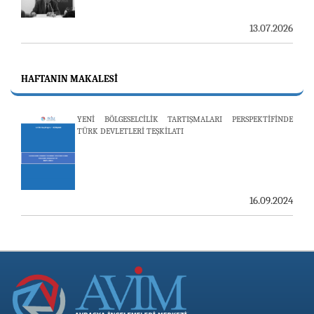
13.07.2026
"REVIEW OF ARMENIAN STUDIES (RAS)" DERGİSİ'NİN
53’ÜNCÜ SAYISI YAYINLANDI
HAFTANIN MAKALESI
25.06.2026
YENİ BÖLGESELCİLİK TARTIŞMALARI PERSPEKTİFİNDE
TÜRK DEVLETLERİ TEŞKİLATI
AVİM, ÖZBEKİSTAN’DAN İKİ ÖNEMLİ DÜŞÜNCE
KURULUŞUNU KONUK ETTİ
19.06.2026
16.09.2024