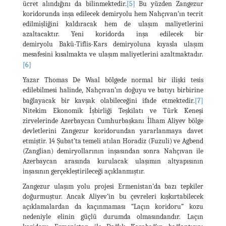
ücret alındığını da bilinmektedir.
[5]
Bu yüzden Zangezur
koridorunda inşa edilecek demiryolu hem Nahçıvan’ın tecrit
edilmişliğini kaldıracak hem de ulaşım maliyetlerini
azaltacaktır. Yeni koridorda inşa edilecek bir
demiryolu Bakü-Tiflis-Kars demiryoluna kıyasla ulaşım
mesafesini kısalmakta ve ulaşım maliyetlerini azaltmaktadır.
[6]
Yazar Thomas De Waal bölgede normal bir ilişki tesis
edilebilmesi halinde, Nahçıvan’ın doğuyu ve batıyı birbirine
bağlayacak bir kavşak olabileceğini ifade etmektedir.
[7]
Nitekim Ekonomik İşbirliği Teşkilatı ve Türk Keneşi
zirvelerinde Azerbaycan Cumhurbaşkanı İlham Aliyev bölge
devletlerini Zangezur koridorundan yararlanmaya davet
etmiştir. 14 Şubat’ta temeli atılan Horadiz (Fuzuli) ve Agbend
(Zanglian) demiryollarının inşasından sonra Nahçıvan ile
Azerbaycan arasında kurulacak ulaşımın altyapısının
inşasının gerçekleştirileceği açıklanmıştır.
Zangezur ulaşım yolu projesi Ermenistan’da bazı tepkiler
doğurmuştur. Ancak Aliyev’in bu çevreleri kışkırtabilecek
açıklamalardan da kaçınmaması “Laçın koridoru” kozu
nedeniyle elinin güçlü durumda olmasındandır. Laçın