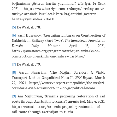
bağlantısını gösteren harita yayınlandı”,
Hürriyet
, 14 Ocak
2021, https://www.hurriyet.com.tr/dunya/azerbaycan-ve-
turkiye-arasinda-kurulacak-kara-baglantisini-gosteren-
harita-yayinlandi-41714200
[5]
De Waal, sf. 378.
[6]
Vasif Huseynov, “Azerbaijan Embarks on Construction of
Nakhchivan Railway (Part Two)”,
The Jamestown Foundation
Eurasia Daily Monitor
, April 13, 2021,
https://jamestown.org/program/azerbaijan-embarks-on-
construction-of-nakhchivan-railway-part-two/
[7]
De Waal, sf. 379.
[8]
Garen Nazarian, “The Meghri Corridor: A Viable
Transport Link or Geopolitical Noose?”,
EVN Report
, March
22, 2021, https://www.evnreport.com/politics/the-meghri-
corridor-a-viable-transport-link-or-geopolitical-noose
[9]
Ani Mejlumyan, “Armenia proposing restoration of rail
route through Azerbaijan to Russia”,
Eurasia Net
, May 4, 2021,
https://eurasianet.org/armenia-proposing-restoration-of-
rail-route-through-azerbaijan-to-russia