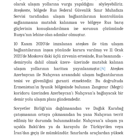
olarak ulaşım yollarına vurgu yapıldığını söyleyebiliriz.
Ateşkeste, bölgede Rus Federal Güvenlik Sınır Muhafaza
Servisi tarafından ulaşım bağlantılarının kontrolünün
sağlanmasına mutabık kalınması ve bölgeye Rus barış
güçlerinin konuşlandırılması ise sorunun çözümünde
Rusya’nın lehine olan adımlar olmuştur.
10 Kasım 2020’de imzalanan ateşkes ile tüm ulaşım
bağlantılarının inşası yönünde karara varılmış ve 11 Ocak
2021’de Moskova'daki üçlü zirvenin ertesinde, Rus basınında -
demiryolu dahil olmak üzere- üzerinde mutabık kalınan
ulaşım yollarının haritası yayınlanmıştır.
[4]
Ateşkes
Azerbaycan ile Nahçıvan arasındaki ulaşım bağlantılarının
tesisi ve güvenliğini garanti etmektedir. Bu doğrultuda
Ermenistan’ın Syunik bölgesinde bulunan Zangezur (Megri)
koridoru üzerinden Azerbaycan’ı Nahçıvan’a bağlayacak bir
demir yolu ulaşım planı gündemdedir.
Sovyetler Birliği’nin dağılmasından ve Dağlık Karabağ
çatışmasının ortaya çıkmasından bu yana Nahçıvan tecrit
edilmiş bir durumda bulunmaktadır. Nahçıvan’a ulaşım ya
uçakla Bakü’den ya da karayolu ile Türkiye’den veya
İran’dan geçiş ile mümkündür. Sınırlarda araçlardan yüksek