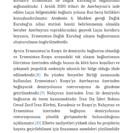
koridoru Ermenistan ile Dağlık Karabağ’ın bağlantısını
sağlamaktadır. 1 Aralık 2020 itibari ile Azerbaycan’a iade
edilen Laçın bölgesindeki bağlantı yoluna Rus barış birlikleri
konuşlandırılmıştır. Ateşkesin 6. Maddesi gereği Dağlık
Karabağ’ın nihai statüsü henüz belirlenmemiş olmakla
beraber Azerbaycan topraklarından geçecek Laçın koridoru
boyunca, Ermenistan-Dağlık Karabağ ulaşım bağlantısının
oluşturulması öngörülmektedir.
Ayrıca Ermenistan’ın Rusya ile demiryolu bağlantısı olmadığı
ve Ermenistan-Rusya arasındaki tek ulaşım bağlantısının
Gürcistan üzerinden olduğu bunun da kötü hava koşulları ve
çekişmeli jeopolitik nedeniyle sıkıntılı bir bölge olduğu ifade
edilmektedir.
[8]
Bu yüzden Sovyetler Birliği zamanında
kullanılan Ermenistan’ı Rusya‘ya Azerbaycan üzerinden
bağlayacak demiryolunun restrorasyonu da gündeme
getirilmektedir.
[9]
Nahçıvan üzerinden İran ile demiryolu
bağlantısı da önem kazanmaktadır. İran Dış İşleri Bakanı
Cevad Zarif İran Körfezi, Karadeniz ve Rusya'yı Nahçıvan ve
Ermenistan üzerinden bağlayan demiryolunun
restorasyonuna yönelik görüşmelerde bulunulduğunu
açıklamıştır.
[10]
Elbette maliyetleri yüksek olan bu projelerin
hayata geçirilebilmesi için finansman meseleleri çözülmelidir