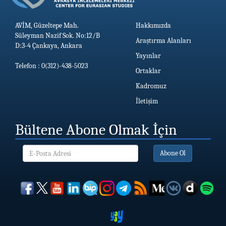
AVİM, Güzeltepe Mah.
Hakkımızda
Süleyman Nazif Sok. No:12/B
Araştırma Alanları
D:3-4 Çankaya, Ankara
Yayınlar
Telefon : 0(312)-438-5023
Ortaklar
Kadromuz
İletişim
Bültene Abone Olmak İçin
Abone Ol