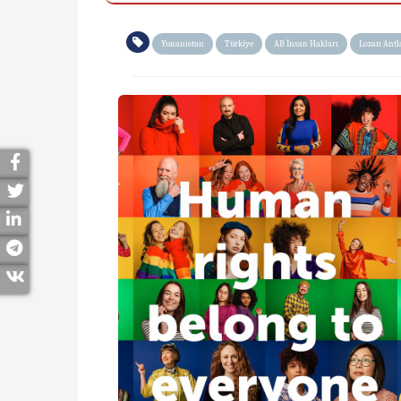
Yunanistan
Türkiye
AB İnsan Hakları
Lozan Antl