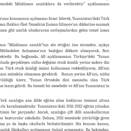
sindeki Müslüman azınlıklara da verilecektir.” açıklamasını
orunu konusunun açılmasını fırsat bilerek, Yunanistan’daki Türk
nsan Hakları Özel Temsilcisi Eamon Gilmore’un dikkatine sunmak
şması gibi asırlık uluslararası antlaşmalardan gelen temel insan
’nın “Müslüman azınlık”tan söz ettiğini öne sürmekte, açıkça
badelesi Anlaşması’nın başlığını dikkate almayarak, Batı
mektedir. Bu bağlamda, AB açıklamasının Türkiye’deki “Yunan
yılında gerçekleşen nüfus değişimi etnik kimlik yerine sadece din
ın Türk etnik kimliği ismini kullanması reddediliyorsa, AB’nin
asının mümkün olmaması gerekirdi. Bunun yerine AB’nin, nüfus
görüldüğü üzere, “Yunan Ortodoks dini mensubu olan Türk
ı lazım gelirdi. Bu önemli bir meseledir ve AB’nin Yunanistan’ın
Türk azınlığın ana dilde eğitim alma haklarını teminat altına
arla karşılaşmaktadır. Yunanistan’daki 2011-2012 eğitim yılından
imin bir parçasıdır. Ancak, azınlığın çift dilli anaokullarının
na başvurular askıdadır. Dahası, 2011 senesinde yürürlüğe giren
mış ya da başka okullarla birleştirilmiştir. Söz konusu kanun,
 azınlık ilkokulları açılmasının önünü açmamıştır. Bu bakımdan,