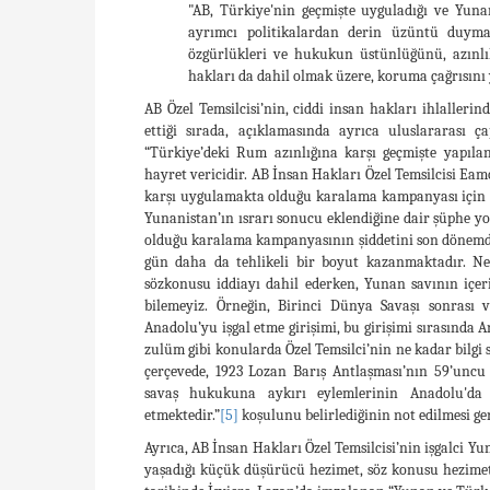
"AB, Türkiye'nin geçmişte uyguladığı ve Yuna
ayrımcı politikalardan derin üzüntü duyma
özgürlükleri ve hukukun üstünlüğünü, azınlıkl
hakları da dahil olmak üzere, koruma çağrısını 
AB Özel Temsilcisi’nin, ciddi insan hakları ihlalle
ettiği sırada, açıklamasında ayrıca uluslararası ç
“Türkiye’deki Rum azınlığına karşı geçmişte yapılan 
hayret vericidir. AB İnsan Hakları Özel Temsilcisi E
karşı uygulamakta olduğu karalama kampanyası için AB
Yunanistan’ın ısrarı sonucu eklendiğine dair şüphe y
olduğu karalama kampanyasının şiddetini son dönemde
gün daha da tehlikeli bir boyut kazanmaktadır. Ne 
sözkonusu iddiayı dahil ederken, Yunan savının içer
bilemeyiz. Örneğin, Birinci Dünya Savaşı sonrası v
Anadolu’yu işgal etme girişimi, bu girişimi sırasında
zulüm gibi konularda Özel Temsilci’nin ne kadar bil
çerçevede, 1923 Lozan Barış Antlaşması’nın 59’unc
savaş hukukuna aykırı eylemlerinin Anadolu'd
etmektedir.”
[5]
koşulunu belirlediğinin not edilmesi ge
Ayrıca, AB İnsan Hakları Özel Temsilcisi’nin işgalci 
yaşadığı küçük düşürücü hezimet, söz konusu hezim