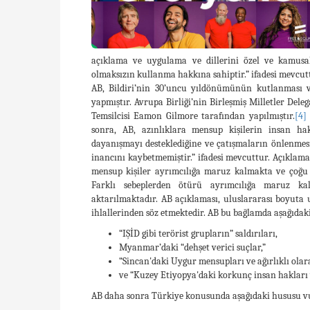
açıklama ve uygulama ve dillerini özel ve kamusa
olmaksızın kullanma hakkına sahiptir.” ifadesi mevcut
AB, Bildiri’nin 30’uncu yıldönümünün kutlanması ve
yapmıştır. Avrupa Birliği’nin Birleşmiş Milletler Del
Temsilcisi Eamon Gilmore tarafından yapılmıştır.
[4]
sonra, AB, azınlıklara mensup kişilerin insan ha
dayanışmayı desteklediğine ve çatışmaların önlenmesi
inancını kaybetmemiştir.” ifadesi mevcuttur. Açıklama
mensup kişiler ayrımcılığa maruz kalmakta ve çoğu
Farklı sebeplerden ötürü ayrımcılığa maruz kalan
aktarılmaktadır. AB açıklaması, uluslararası boyuta 
ihlallerinden söz etmektedir. AB bu bağlamda aşağıdak
“IŞİD gibi terörist grupların” saldırıları,
Myanmar’daki “dehşet verici suçlar,”
“Sincan'daki Uygur mensupları ve ağırlıklı ola
ve “Kuzey Etiyopya'daki korkunç insan hakları 
AB daha sonra Türkiye konusunda aşağıdaki hususu v