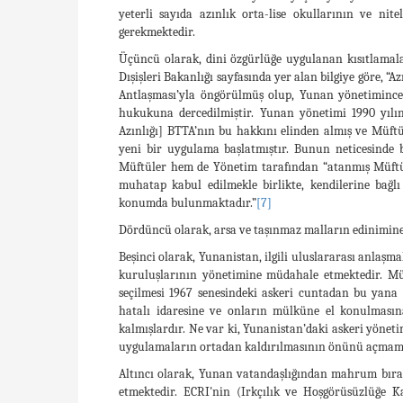
yeterli sayıda azınlık orta-lise okullarının ve nit
gerekmektedir.
Üçüncü olarak, dini özgürlüğe uygulanan kısıtlamala
Dışişleri Bakanlığı sayfasında yer alan bilgiye göre, “A
Antlaşması’yla öngörülmüş olup, Yunan yönetimince 
hukukuna dercedilmiştir. Yunan yönetimi 1990 yılı
Azınlığı] BTTA’nın bu hakkını elinden almış ve Müftü
yeni bir uygulama başlatmıştır. Bunun neticesinde 
Müftüler hem de Yönetim tarafından “atanmış Müftü
muhatap kabul edilmekle birlikte, kendilerine bağlı 
konumda bulunmaktadır.”
[7]
Dördüncü olarak, arsa ve taşınmaz malların edinimine
Beşinci olarak, Yunanistan, ilgili uluslararası anla
kuruluşlarının yönetimine müdahale etmektedir. Mü
seçilmesi 1967 senesindeki askeri cuntadan bu yan
hatalı idaresine ve onların mülküne el konulmasın
kalmışlardır. Ne var ki, Yunanistan’daki askeri yönet
uygulamaların ortadan kaldırılmasının önünü açmamı
Altıncı olarak, Yunan vatandaşlığından mahrum bırakı
etmektedir. ECRI'nin (Irkçılık ve Hoşgörüsüzlüğe 