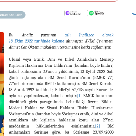
aşması Azınlıkları
Bu Analiz yazısının
aslı İngilizce olarak
18 Ekim 2022 tarihinde kaleme
alınmıştır. AVİM Çevirmeni
Ahmet Can Öktem makalenin tercümesine katkı sağlamıştır.
Ulusal veya Etnik, Dini ve Dilsel Azınlıklara Mensup
Kişilerin Haklarına Dair Bildiri'nin (bundan böyle Bildiri)
kabul edilmesinin 30’uncu yıldönümü, 13 Eylül 2022 Salı
günü başlamış olan BM Genel Kurulu'nun (BMGK 77)
77’nci oturumunda BM'de kutlanmıştır. BM Genel Kurulu,
18 Aralık 1992 tarihinde, Bildiri’yi 47/135 sayılı Karar ile,
oylama yapılmaksızın, kabul etmiştir.
[1]
BMGK kararının
dördüncü giriş paragrafında belirtildiği üzere, Bildiri,
Medeni Haklar ve Siyasi Haklara İlişkin Uluslararası
Sözleşmesi’nin (bundan böyle Sözleşme) etnik, dini ve dilsel
azınlıklara ait kişilerin haklarını konu alan 27’nci
maddesinin hükümlerinden esinlenmiştir.
[2]
BM
Anlaşmaları Serisine göre, bu Sözleşme 23/09/2003