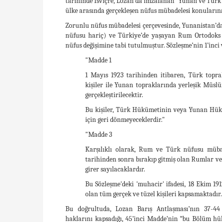
tarihinde İsviçre, Lozan’da imzalanan “Yunan ve Tür
ülke arasında gerçekleşen nüfus mübadelesi konularına
Zorunlu nüfus mübadelesi çerçevesinde, Yunanistan’
nüfusu hariç) ve Türkiye’de yaşayan Rum Ortodoks 
nüfus değişimine tabi tutulmuştur. Sözleşme’nin 1’inci 
"Madde 1
1 Mayıs 1923 tarihinden itibaren, Türk top
kişiler ile Yunan topraklarında yerleşik Müs
gerçekleştirilecektir.
Bu kişiler, Türk Hükümetinin veya Yunan Hük
için geri dönmeyeceklerdir."
"Madde 3
Karşılıklı olarak, Rum ve Türk nüfusu müba
tarihinden sonra bırakıp gitmiş olan Rumlar 
girer sayılacaklardır.
Bu Sözleşme'deki 'muhacir' ifadesi, 18 Ekim 1
olan tüm gerçek ve tüzel kişileri kapsamaktadır.
Bu doğrultuda, Lozan Barış Antlaşması’nın 37-44
haklarını kapsadığı, 45’inci Madde’nin “bu Bölüm h