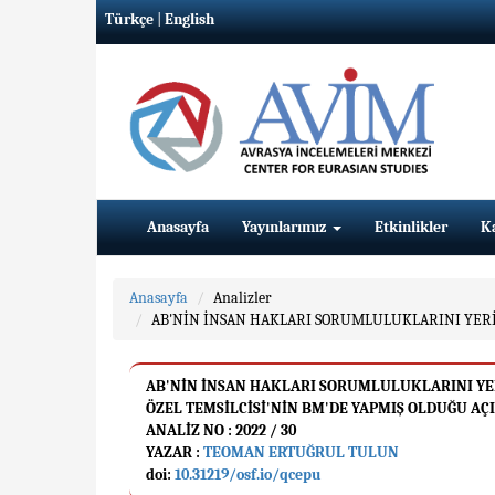
Türkçe
|
English
Anasayfa
Yayınlarımız
Etkinlikler
K
Anasayfa
Analizler
AB'NİN İNSAN HAKLARI SORUMLULUKLARINI YERİN
AB'NİN İNSAN HAKLARI SORUMLULUKLARINI YER
ÖZEL TEMSİLCİSİ'NİN BM'DE YAPMIŞ OLDUĞU A
ANALIZ NO : 2022 / 30
YAZAR :
TEOMAN ERTUĞRUL TULUN
doi:
10.31219/osf.io/qcepu