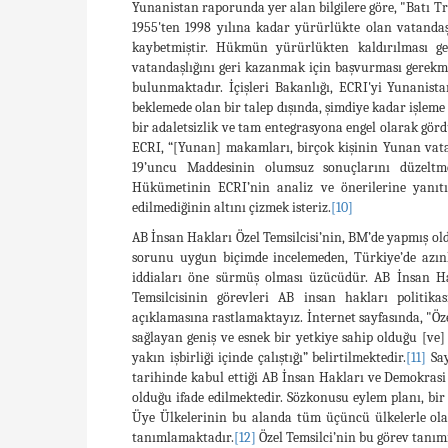
Yunanistan raporunda yer alan bilgilere göre, "Batı Tr
1955'ten 1998 yılına kadar yürürlükte olan vatanda
kaybetmiştir. Hükmün yürürlükten kaldırılması ge
vatandaşlığını geri kazanmak için başvurması gerekmekt
bulunmaktadır. İçişleri Bakanlığı, ECRI'yi Yunanista
beklemede olan bir talep dışında, şimdiye kadar işleme
bir adaletsizlik ve tam entegrasyona engel olarak görd
ECRI, “[Yunan] makamları, birçok kişinin Yunan vat
19’uncu Maddesinin olumsuz sonuçlarını düzeltme
Hükümetinin ECRI’nin analiz ve önerilerine yanıtı
edilmediğinin altını çizmek isteriz.
[10]
AB İnsan Hakları Özel Temsilcisi’nin, BM’de yapmış ol
sorunu uygun biçimde incelemeden, Türkiye’de azın
iddiaları öne sürmüş olması üzücüdür. AB İnsan Hak
Temsilcisinin görevleri AB insan hakları politika
açıklamasına rastlamaktayız. İnternet sayfasında, "Öze
sağlayan geniş ve esnek bir yetkiye sahip olduğu [ve]
yakın işbirliği içinde çalıştığı” belirtilmektedir.
[11]
Say
tarihinde kabul ettiği AB İnsan Hakları ve Demokra
olduğu ifade edilmektedir. Sözkonusu eylem planı, bi
Üye Ülkelerinin bu alanda tüm üçüncü ülkelerle olan 
tanımlamaktadır.
[12]
Özel Temsilci’nin bu görev tanımı