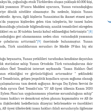
akya'da, çoğunluğu etnik Türklerden oluşan yaklaşık 60.000 kişi,
şlık yasasının 19’uncu Maddesi uyarınca, Yunan vatandaşlığını
riye dönük nitelikte olmamıştır. Bu nedenle, kişinin Yunan
edir. Ayrıca, ilgili kişilerin Yunanistan'da ikamet etmesi şartı
n'da yaşayan kişilerden gelen tüm taleplerin, bir tanesi halen
 konulduğu yönünde bilgilendirmiş; azınlık temsilcileri süregelen
ükleri en az 30 talebin henüz kabul edilmediğini belirtmiştir."
[8]
andaşlığını geri alamamasına neden olan vatandaşlık yasasının
 çabalarını arttırmalı”
[9]
önerisinde bulunmuştur. Yunan
nda, Türk azınlıklarının sorunları ile Madde 19’dan hiç söz
duğu beyanatta, Yunan yetkilileri tarafından kendisine dayatılan
lık statüsüne sahip Yunan Ortodoks Türk vatandaşlarına dair
ları Özel Temsilcisi internet sayfasında "İnsan Hakları Özel
sının etkinliğini ve görünürlüğünü artırmaktır " şeklindeki
l Temsilcinin, gelişen jeopolitik koşullara uyum sağlama olanağı
 çalışmalarına tam destek sağlayan Avrupa Dış Eylem Servisi ile
fada ayrıca Özel Temsilci’nin “27 AB üyesi ülkenin Kasım 2020
si Eylem Planı’nın uygulanmasını yönetme sorumluluğuna sahip”
r insan hakları ve demokrasi eylem planını kapsamakta ve AB ile
ilişkilerdeki hedeflerinin düzeyini belirlemekte ve öncelikleri
, AB üyesi ülkelerdeki insan hakları ihlali sorunlarıyla ilgilenme