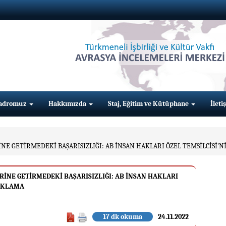
adromuz
Hakkımızda
Staj, Eğitim ve Kütüphane
İleti
E GETİRMEDEKİ BAŞARISIZLIĞI: AB İNSAN HAKLARI ÖZEL TEMSİLCİSİ'
İNE GETİRMEDEKİ BAŞARISIZLIĞI: AB İNSAN HAKLARI
ÇIKLAMA
17 dk okuma
24.11.2022