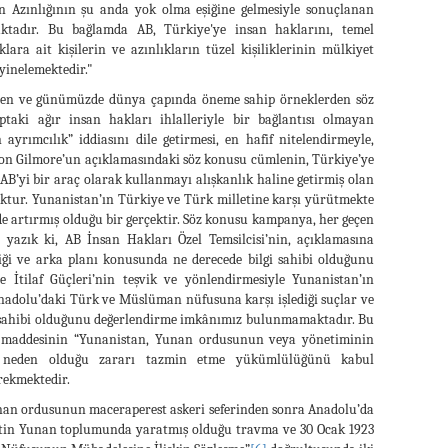
n Azınlığının şu anda yok olma eşiğine gelmesiyle sonuçlanan
ktadır. Bu bağlamda AB, Türkiye'ye insan haklarını, temel
ara ait kişilerin ve azınlıkların tüzel kişiliklerinin mülkiyet
yinelemektedir."
rinden ve günümüzde dünya çapında öneme sahip örneklerden söz
aptaki ağır insan hakları ihlalleriyle bir bağlantısı olmayan
ayrımcılık” iddiasını dile getirmesi, en hafif nitelendirmeyle,
amon Gilmore’un açıklamasındaki söz konusu cümlenin, Türkiye’ye
’yi bir araç olarak kullanmayı alışkanlık haline getirmiş olan
oktur. Yunanistan’ın Türkiye ve Türk milletine karşı yürütmekte
 artırmış olduğu bir gerçektir. Söz konusu kampanya, her geçen
yazık ki, AB İnsan Hakları Özel Temsilcisi’nin, açıklamasına
iği ve arka planı konusunda ne derecede bilgi sahibi olduğunu
e İtilaf Güçleri’nin teşvik ve yönlendirmesiyle Yunanistan’ın
 Anadolu’daki Türk ve Müslüman nüfusuna karşı işlediği suçlar ve
gi sahibi olduğunu değerlendirme imkânımız bulunmamaktadır. Bu
u maddesinin “Yunanistan, Yunan ordusunun veya yönetiminin
a neden olduğu zararı tazmin etme yükümlülüğünü kabul
rekmektedir.
Yunan ordusunun maceraperest askeri seferinden sonra Anadolu’da
etin Yunan toplumunda yaratmış olduğu travma ve 30 Ocak 1923