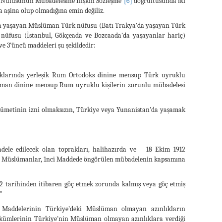
k Nüfusunun Mübadelesine İlişkin Sözleşme”
[6]
doğrultusunda iki
 aşina olup olmadığına emin değiliz.
da yaşayan Müslüman Türk nüfusu (Batı Trakya’da yaşayan Türk
nüfusu (İstanbul, Gökçeada ve Bozcaada’da yaşayanlar hariç)
ve 3’üncü maddeleri şu şekildedir:
raklarında yerleşik Rum Ortodoks dinine mensup Türk uyruklu
lüman dinine mensup Rum uyruklu kişilerin zorunlu mübadelesi
ümetinin izni olmaksızın, Türkiye veya Yunanistan'da yaşamak
dele edilecek olan toprakları, halihazırda ve 18 Ekim 1912
ve Müslümanlar, 1nci Maddede öngörülen mübadelenin kapsamına
912 tarihinden itibaren göç etmek zorunda kalmış veya göç etmiş
"
 Maddelerinin Türkiye’deki Müslüman olmayan azınlıkların
ükümlerinin Türkiye'nin Müslüman olmayan azınlıklara verdiği