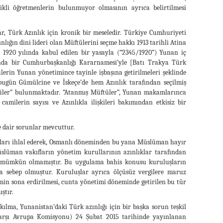
elikli öğretmenlerin bulunmuyor olmasının ayrıca belirtilmesi
r, Türk Azınlık için kronik bir meseledir. Türkiye Cumhuriyeti
zınlığın dini lideri olan Müftülerini seçme hakkı 1913 tarihli Atina
1920 yılında kabul edilen bir yasayla (“2345/1920”) Yunan iç
nda bir Cumhurbaşkanlığı Kararnamesi’yle [Batı Trakya Türk
lerin Yunan yönetimince tayinle işbaşına getirilmeleri şeklinde
bugün Gümülcine ve İskeçe’de hem Azınlık tarafından seçilmiş
ler” bulunmaktadır. “Atanmış Müftüler”, Yunan makamlarınca
camilerin sayısı ve Azınlıkla ilişkileri bakımından etkisiz bir
 dair sorunlar mevcuttur.
şmaları ihlal ederek, Osmanlı döneminden bu yana Müslüman hayır
slüman vakıfların yönetim kurullarının azınlıklar tarafından
a mümkün olmamıştır. Bu uygulama bahis konusu kuruluşların
a sebep olmuştur. Kuruluşlar ayrıca ölçüsüz vergilere maruz
imin sona erdirilmesi, cunta yönetimi döneminde getirilen bu tür
ştır.
lma, Yunanistan’daki Türk azınlığı için bir başka sorun teşkil
Karşı Avrupa Komisyonu) 24 Şubat 2015 tarihinde yayınlanan