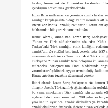
haklar, benzer şekilde Yunanistan tarafından ülke
içerdiğinin not edilmesi gerekmektedir.
Lozan Barış Antlaşması çerçevesinde azınlık hakları s
Azınlığın karşılaşmakta olduğu vahim sorunları AB İ
isteriz. Söz konusu azınlık, 1923 tarihli Lozan Antla
haklarından bile yararlanamamaktadır.
Birinci olarak, Yunanistan, Lozan Barış Antlaşması
“Yunan ve Türk nüfuslar”ından söz eden Nüfus Mü
Trakya’daki Türk azınlığın etnik kimliğini reddet
azınlık”tan söz ettiğini belirtmek gerekir. Eğer 1923 
unsuruna dayalı ise ve Yunanistan’daki Türk azınlığ
Türkiye’de “Yunan azınlık” terminolojisini kullanm
mübadelesi Sözleşmesi’nin 1’inci Maddesinde ön
vatandaşları” şeklindeki uygun terminolojiyi kullanmas
Bizans entrikası tuzağına düşmemesi gerekir.
İkinci olarak, Lozan Barış Antlaşması, söz konusu 
almıştır. Ancak, Türk azınlığı eğitim alanında zorlukl
bu yana, anaokulları Türk azınlığı için zorunlu eğit
açılması talebi karşılanmamıştır, 2011 yılından bu ya
yeni kanun uyarınca, azınlık ilkokulları ya kapatıl
azınlık okullarına fazlasıyla ihtiyaç duyan yerlerde