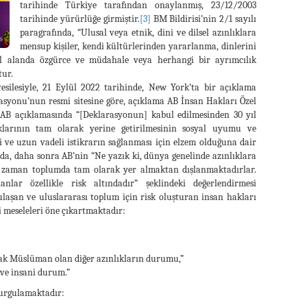
tarihinde Türkiye tarafından onaylanmış, 23/12/2003
tarihinde yürürlüğe girmiştir.
[3]
BM Bildirisi’nin 2/1 sayılı
paragrafında, “Ulusal veya etnik, dini ve dilsel azınlıklara
mensup kişiler, kendi kültürlerinden yararlanma, dinlerini
l alanda özgürce ve müdahale veya herhangi bir ayrımcılık
tur.
silesiyle, 21 Eylül 2022 tarihinde, New York’ta bir açıklama
egasyonu’nun resmi sitesine göre, açıklama AB İnsan Hakları Özel
AB açıklamasında “[Deklarasyonun] kabul edilmesinden 30 yıl
klarının tam olarak yerine getirilmesinin sosyal uyumu ve
 ve uzun vadeli istikrarın sağlanması için elzem olduğuna dair
da, daha sonra AB’nin “Ne yazık ki, dünya genelinde azınlıklara
 zaman toplumda tam olarak yer almaktan dışlanmaktadırlar.
lar özellikle risk altındadır” şeklindeki değerlendirmesi
ulaşan ve uluslararası toplum için risk oluşturan insan hakları
i meseleleri öne çıkartmaktadır:
rak Müslüman olan diğer azınlıkların durumu,”
ve insani durum.”
urgulamaktadır: