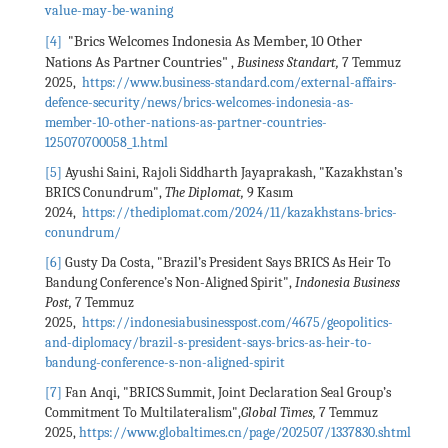
value-may-be-waning
Brics Welcomes Indonesia As Member, 10 Other
[4]
"
Nations As Partner Countries"
,
Business Standart,
7 Temmuz
2025,
https://www.business-standard.com/external-affairs-
defence-security/news/brics-welcomes-indonesia-as-
member-10-other-nations-as-partner-countries-
125070700058_1.html
[5]
Ayushi Saini, Rajoli Siddharth Jayaprakash, "Kazakhstan’s
BRICS Conundrum",
The Diplomat,
9 Kasım
2024,
https://thediplomat.com/2024/11/kazakhstans-brics-
conundrum/
[6]
Gusty Da Costa, "Brazil’s President Says BRICS As Heir To
Bandung Conference’s Non-Aligned Spirit",
Indonesia Business
Post,
7 Temmuz
2025,
https://indonesiabusinesspost.com/4675/geopolitics-
and-diplomacy/brazil-s-president-says-brics-as-heir-to-
bandung-conference-s-non-aligned-spirit
[7]
Fan Anqi, "BRICS Summit, Joint Declaration Seal Group’s
Commitment To Multilateralism",
Global Times,
7 Temmuz
2025,
https://www.globaltimes.cn/page/202507/1337830.shtml