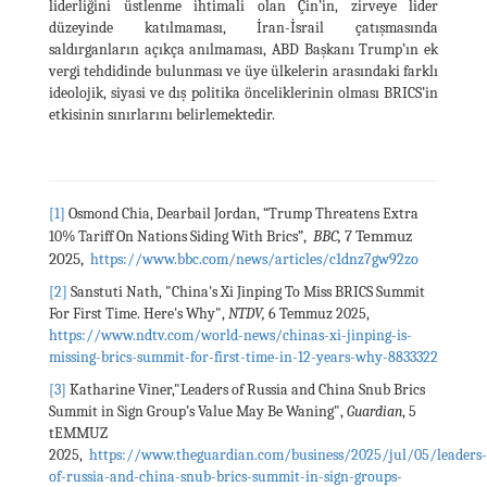
liderliğini üstlenme ihtimali olan Çin’in, zirveye lider
düzeyinde katılmaması, İran-İsrail çatışmasında
saldırganların açıkça anılmaması, ABD Başkanı Trump’ın ek
vergi tehdidinde bulunması ve üye ülkelerin arasındaki farklı
ideolojik, siyasi ve dış politika önceliklerinin olması BRICS’in
etkisinin sınırlarını belirlemektedir.
[1]
Osmond Chia, Dearbail Jordan, “Trump Threatens Extra
,
BBC,
7 Temmuz
10% Tariff On Nations Siding With Brics”
2025,
https://www.bbc.com/news/articles/c1dnz7gw92zo
[2]
Sanstuti Nath, "China's Xi Jinping To Miss BRICS Summit
For First Time. Here's Why",
NTDV,
6 Temmuz 2025,
https://www.ndtv.com/world-news/chinas-xi-jinping-is-
missing-brics-summit-for-first-time-in-12-years-why-8833322
[3]
Katharine Viner,"Leaders of Russia and China Snub Brics
Summit in Sign Group’s Value May Be Waning",
Guardian
, 5
tEMMUZ
2025,
https://www.theguardian.com/business/2025/jul/05/leaders-
of-russia-and-china-snub-brics-summit-in-sign-groups-