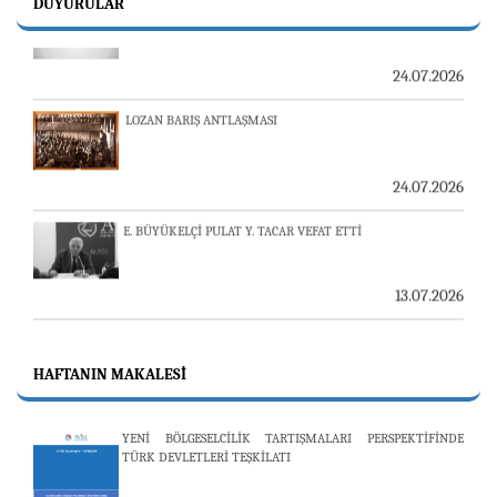
DUYURULAR
24.07.2026
LOZAN BARIŞ ANTLAŞMASI
24.07.2026
E. BÜYÜKELÇİ PULAT Y. TACAR VEFAT ETTİ
13.07.2026
"REVIEW OF ARMENIAN STUDIES (RAS)" DERGİSİ'NİN
53’ÜNCÜ SAYISI YAYINLANDI
HAFTANIN MAKALESI
25.06.2026
YENİ BÖLGESELCİLİK TARTIŞMALARI PERSPEKTİFİNDE
TÜRK DEVLETLERİ TEŞKİLATI
AVİM, ÖZBEKİSTAN’DAN İKİ ÖNEMLİ DÜŞÜNCE
KURULUŞUNU KONUK ETTİ