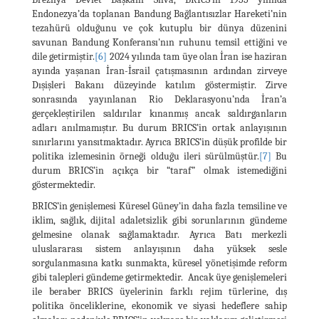
Endonezya’da toplanan Bandung Bağlantısızlar Hareketi’nin
tezahürü olduğunu ve çok kutuplu bir dünya düzenini
savunan Bandung Konferansı'nın ruhunu temsil ettiğini ve
dile getirmiştir.
[6]
2024 yılında tam üye olan İran ise haziran
ayında yaşanan İran-İsrail çatışmasının ardından zirveye
Dışişleri Bakanı düzeyinde katılım göstermiştir. Zirve
sonrasında yayınlanan Rio Deklarasyonu’nda İran’a
gerçekleştirilen saldırılar kınanmış ancak saldırganların
adları anılmamıştır. Bu durum BRICS’in ortak anlayışının
sınırlarını yansıtmaktadır. Ayrıca BRICS’in düşük profilde bir
politika izlemesinin örneği olduğu ileri sürülmüştür.
[7]
Bu
durum BRICS’in açıkça bir “taraf” olmak istemediğini
göstermektedir.
BRICS’in genişlemesi Küresel Güney’in daha fazla temsiline ve
iklim, sağlık, dijital adaletsizlik gibi sorunlarının gündeme
gelmesine olanak sağlamaktadır. Ayrıca Batı merkezli
uluslararası sistem anlayışının daha yüksek sesle
sorgulanmasına katkı sunmakta, küresel yönetişimde reform
gibi talepleri gündeme getirmektedir. Ancak üye genişlemeleri
ile beraber BRICS üyelerinin farklı rejim türlerine, dış
politika önceliklerine, ekonomik ve siyasi hedeflere sahip