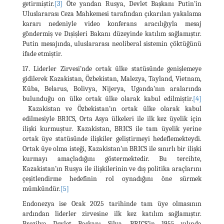
getirmiştir.
[3]
Öte yandan Rusya, Devlet Başkanı Putin’in
Uluslararası Ceza Mahkemesi tarafından çıkarılan yakalama
kararı nedeniyle video konferans aracılığıyla mesaj
göndermiş ve Dışişleri Bakanı düzeyinde katılım sağlamıştır.
Putin mesajında, uluslararası neoliberal sistemin çöktüğünü
ifade etmiştir.
17. Liderler Zirvesi’nde ortak ülke statüsünde genişlemeye
gidilerek Kazakistan, Özbekistan, Malezya, Tayland, Vietnam,
Küba, Belarus, Bolivya, Nijerya, Uganda’nın aralarında
bulunduğu on ülke ortak ülke olarak kabul edilmiştir.
[4]
Kazakistan ve Özbekistan’ın ortak ülke olarak kabul
edilmesiyle BRICS, Orta Asya ülkeleri ile ilk kez üyelik için
ilişki kurmuştur. Kazakistan, BRICS ile tam üyelik yerine
ortak üye statüsünde ilişkiler geliştirmeyi hedeflemekteydi.
Ortak üye olma isteği, Kazakistan’ın BRICS ile sınırlı bir ilişki
kurmayı amaçladığını göstermektedir. Bu tercihte,
Kazakistan’ın Rusya ile ilişkilerinin ve dış politika araçlarını
çeşitlendirme hedefinin rol oynadığını öne sürmek
mümkündür.
[5]
Endonezya ise Ocak 2025 tarihinde tam üye olmasının
ardından liderler zirvesine ilk kez katılım sağlamıştır.
Brezilya Devlet Başkanı Silva, BRICS’in 1955 yılında