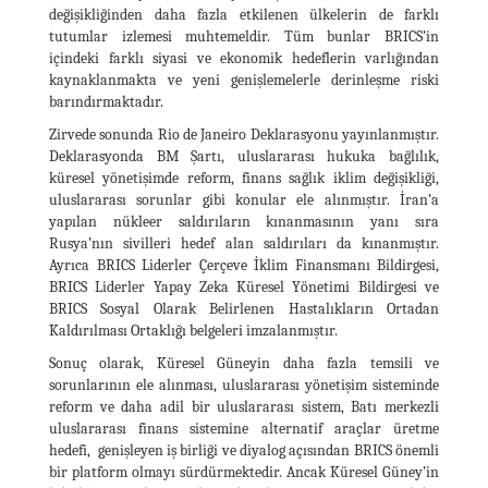
değişikliğinden daha fazla etkilenen ülkelerin de farklı
tutumlar izlemesi muhtemeldir. Tüm bunlar BRICS’in
içindeki farklı siyasi ve ekonomik hedeflerin varlığından
kaynaklanmakta ve yeni genişlemelerle derinleşme riski
barındırmaktadır.
Zirvede sonunda Rio de Janeiro Deklarasyonu yayınlanmıştır.
Deklarasyonda BM Şartı, uluslararası hukuka bağlılık,
küresel yönetişimde reform, finans sağlık iklim değişikliği,
uluslararası sorunlar gibi konular ele alınmıştır. İran’a
yapılan nükleer saldırıların kınanmasının yanı sıra
Rusya’nın sivilleri hedef alan saldırıları da kınanmıştır.
Ayrıca BRICS Liderler Çerçeve İklim Finansmanı Bildirgesi,
BRICS Liderler Yapay Zeka Küresel Yönetimi Bildirgesi ve
BRICS Sosyal Olarak Belirlenen Hastalıkların Ortadan
Kaldırılması Ortaklığı belgeleri imzalanmıştır.
Sonuç olarak, Küresel Güneyin daha fazla temsili ve
sorunlarının ele alınması, uluslararası yönetişim sisteminde
reform ve daha adil bir uluslararası sistem, Batı merkezli
uluslararası finans sistemine alternatif araçlar üretme
hedefi, genişleyen iş birliği ve diyalog açısından BRICS önemli
bir platform olmayı sürdürmektedir. Ancak Küresel Güney’in