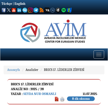
Türkçe
|
English
Toggle
naviga
Anasayfa
Analizler
BRICS 17. LİDERLER ZİRVESİ
BRICS 17. LİDERLER ZİRVESİ
ANALIZ NO : 2025 / 28
YAZAR :
SEYDA NUR OSMANLI
11.07.2025
8 dk okuma