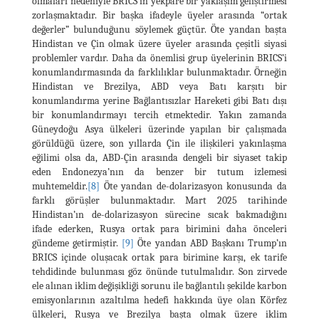
olmaları nedeniyle BRICS’in yekpare bir yaklaşım geliştirmesi
zorlaşmaktadır. Bir başka ifadeyle üyeler arasında “ortak
değerler” bulunduğunu söylemek güçtür. Öte yandan başta
Hindistan ve Çin olmak üzere üyeler arasında çeşitli siyasi
problemler vardır. Daha da önemlisi grup üyelerinin BRICS’i
konumlandırmasında da farklılıklar bulunmaktadır. Örneğin
Hindistan ve Brezilya, ABD veya Batı karşıtı bir
konumlandırma yerine Bağlantısızlar Hareketi gibi Batı dışı
bir konumlandırmayı tercih etmektedir. Yakın zamanda
Güneydoğu Asya ülkeleri üzerinde yapılan bir çalışmada
görüldüğü üzere, son yıllarda Çin ile ilişkileri yakınlaşma
eğilimi olsa da, ABD-Çin arasında dengeli bir siyaset takip
eden Endonezya’nın da benzer bir tutum izlemesi
muhtemeldir.
[8]
Öte yandan de-dolarizasyon konusunda da
farklı görüşler bulunmaktadır. Mart 2025 tarihinde
Hindistan’ın de-dolarizasyon sürecine sıcak bakmadığını
ifade ederken, Rusya ortak para birimini daha önceleri
gündeme getirmiştir.
[9]
Öte yandan ABD Başkanı Trump’ın
BRICS içinde oluşacak ortak para birimine karşı, ek tarife
tehdidinde bulunması göz önünde tutulmalıdır. Son zirvede
ele alınan iklim değişikliği sorunu ile bağlantılı şekilde karbon
emisyonlarının azaltılma hedefi hakkında üye olan Körfez
ülkeleri, Rusya ve Brezilya başta olmak üzere iklim