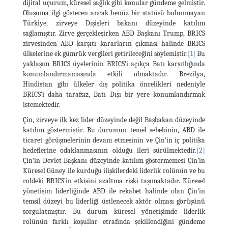
dijital uçurum, küresel sağlık gibi konular gündeme gelmiştir.
Oluşuma ilgi gösteren ancak henüz bir statüsü bulunmayan
Türkiye, zirveye Dışişleri bakanı düzeyinde katılım
sağlamıştır. Zirve gerçekleşirken ABD Başkanı Trump, BRICS
zirvesinden ABD karşıtı kararların çıkması halinde BRICS
ülkelerine ek gümrük vergileri getirileceğini söylemiştir.
[1]
Bu
yaklaşım BRICS üyelerinin BRICS’i açıkça Batı karşıtlığında
konumlandırmamasında etkili olmaktadır. Brezilya,
Hindistan gibi ülkeler dış politika öncelikleri nedeniyle
BRICS’i daha tarafsız, Batı Dışı bir yere konumlandırmak
istemektedir.
Çin, zirveye ilk kez lider düzeyinde değil Başbakan düzeyinde
katılım göstermiştir. Bu durumun temel sebebinin, ABD ile
ticaret görüşmelerinin devam etmesinin ve Çin’in iç politika
hedeflerine odaklanmasının olduğu ileri sürülmektedir.
[2]
Çin’in Devlet Başkanı düzeyinde katılım göstermemesi Çin’in
Küresel Güney ile kurduğu ilişkilerdeki liderlik rolünün ve bu
roldeki BRICS’in etkisini azaltma riski taşımaktadır. Küresel
yönetişim liderliğinde ABD ile rekabet halinde olan Çin’in
temsil düzeyi bu liderliği üstlenecek aktör olması görüşünü
sorgulatmıştır. Bu durum küresel yönetişimde liderlik
rolünün farklı koşullar etrafında şekillendiğini gündeme