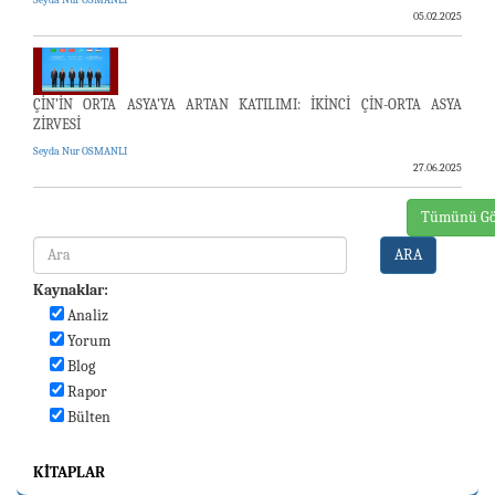
05.02.2025
ÇİN’İN ORTA ASYA’YA ARTAN KATILIMI: İKİNCİ ÇİN-ORTA ASYA
ZİRVESİ
Seyda Nur OSMANLI
27.06.2025
Tümünü Gö
ARA
Kaynaklar:
Analiz
Yorum
Blog
Rapor
Bülten
KITAPLAR