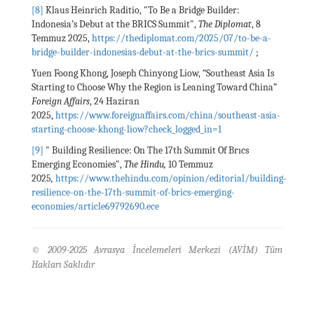
[8]
Klaus Heinrich Raditio, "To Be a Bridge Builder:
Indonesia’s Debut at the BRICS Summit",
The Diplomat
, 8
Temmuz 2025,
https://thediplomat.com/2025/07/to-be-a-
bridge-builder-indonesias-debut-at-the-brics-summit/
;
Yuen Foong Khong, Joseph Chinyong Liow, “Southeast Asia Is
Starting to Choose Why the Region is Leaning Toward China”
Foreign Affairs
, 24 Haziran
2025,
https://www.foreignaffairs.com/china/southeast-asia-
starting-choose-khong-liow?check_logged_in=1
[9]
" Building Resilience: On The 17th Summit Of Brıcs
Emerging Economies",
The Hindu,
10 Temmuz
2025
,
https://www.thehindu.com/opinion/editorial/building-
resilience-on-the-17th-summit-of-brics-emerging-
economies/article69792690.ece
© 2009-2025 Avrasya İncelemeleri Merkezi (AVİM) Tüm
Hakları Saklıdır