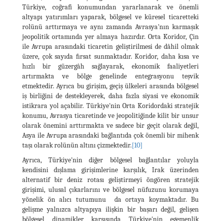
Türkiye, coğrafi konumundan yararlanarak ve önemli
altyapı yatırımları yaparak, bölgesel ve küresel ticaretteki
rolünü arttırmaya ve aynı zamanda Avrasya'nın karmaşık
jeopolitik ortamında yer almaya hazırdır. Orta Koridor, Çin
ile Avrupa arasındaki ticaretin geliştirilmesi de dâhil olmak
üzere, çok sayıda fırsat sunmaktadır. Koridor, daha kısa ve
hızlı bir güzergâh sağlayarak, ekonomik faaliyetleri
artırmakta ve bölge genelinde entegrasyonu teşvik
etmektedir. Ayrıca bu girişim, geçiş ülkeleri arasında bölgesel
iş birliğini de destekleyerek, daha fazla siyasi ve ekonomik
istikrara yol açabilir. Türkiye'nin Orta Koridordaki stratejik
konumu, Avrasya ticaretinde ve jeopolitiğinde kilit bir unsur
olarak önemini arttırmakta ve sadece bir geçit olarak değil,
Asya ile Avrupa arasındaki bağlantıda çok önemli bir mihenk
taşı olarak rolünün altını çizmektedir.
[10]
Ayrıca, Türkiye'nin diğer bölgesel bağlantılar yoluyla
kendisini dışlama girişimlerine karşılık, Irak üzerinden
alternatif bir deniz rotası geliştirmeyi öngören stratejik
girişimi, ulusal çıkarlarını ve bölgesel nüfuzunu korumaya
yönelik ön alıcı tutumunu da ortaya koymaktadır. Bu
gelişme yalnızca altyapıya ilişkin bir başarı değil, gelişen
bölgesel dinamikler karşısında Türkiye'nin egemenlik