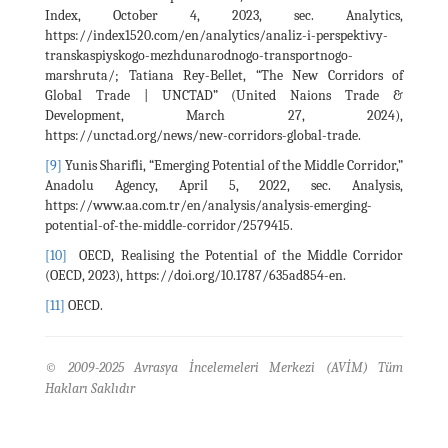
Index, October 4, 2023, sec. Analytics,
https://index1520.com/en/analytics/analiz-i-perspektivy-
transkaspiyskogo-mezhdunarodnogo-transportnogo-
marshruta/; Tatiana Rey-Bellet, “The New Corridors of
Global Trade | UNCTAD” (United Naions Trade &
Development, March 27, 2024),
https://unctad.org/news/new-corridors-global-trade.
[9]
Yunis Sharifli, “Emerging Potential of the Middle Corridor,”
Anadolu Agency, April 5, 2022, sec. Analysis,
https://www.aa.com.tr/en/analysis/analysis-emerging-
potential-of-the-middle-corridor/2579415.
[10]
OECD, Realising the Potential of the Middle Corridor
(OECD, 2023), https://doi.org/10.1787/635ad854-en.
[11]
OECD.
© 2009-2025 Avrasya İncelemeleri Merkezi (AVİM) Tüm
Hakları Saklıdır