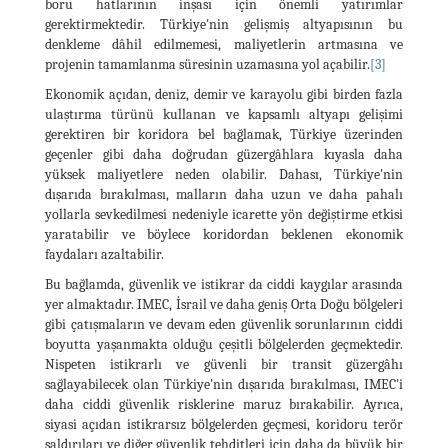
boru hatlarının inşası için önemli yatırımlar
gerektirmektedir. Türkiye'nin gelişmiş altyapısının bu
denkleme dâhil edilmemesi, maliyetlerin artmasına ve
projenin tamamlanma süresinin uzamasına yol açabilir.
[3]
Ekonomik açıdan, deniz, demir ve karayolu gibi birden fazla
ulaştırma türünü kullanan ve kapsamlı altyapı gelişimi
gerektiren bir koridora bel bağlamak, Türkiye üzerinden
geçenler gibi daha doğrudan güzergâhlara kıyasla daha
yüksek maliyetlere neden olabilir. Dahası, Türkiye'nin
dışarıda bırakılması, malların daha uzun ve daha pahalı
yollarla sevkedilmesi nedeniyle icarette yön değiştirme etkisi
yaratabilir ve böylece koridordan beklenen ekonomik
faydaları azaltabilir.
Bu bağlamda, güvenlik ve istikrar da ciddi kaygılar arasında
yer almaktadır. IMEC, İsrail ve daha geniş Orta Doğu bölgeleri
gibi çatışmaların ve devam eden güvenlik sorunlarının ciddi
boyutta yaşanmakta olduğu çeşitli bölgelerden geçmektedir.
Nispeten istikrarlı ve güvenli bir transit güzergâhı
sağlayabilecek olan Türkiye'nin dışarıda bırakılması, IMEC'i
daha ciddi güvenlik risklerine maruz bırakabilir. Ayrıca,
siyasi açıdan istikrarsız bölgelerden geçmesi, koridoru terör
saldırıları ve diğer güvenlik tehditleri için daha da büyük bir