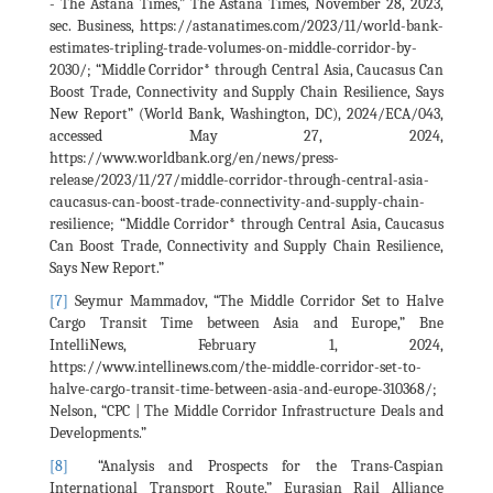
- The Astana Times,” The Astana Times, November 28, 2023,
sec. Business, https://astanatimes.com/2023/11/world-bank-
estimates-tripling-trade-volumes-on-middle-corridor-by-
2030/; “Middle Corridor* through Central Asia, Caucasus Can
Boost Trade, Connectivity and Supply Chain Resilience, Says
New Report” (World Bank, Washington, DC), 2024/ECA/043,
accessed May 27, 2024,
https://www.worldbank.org/en/news/press-
release/2023/11/27/middle-corridor-through-central-asia-
caucasus-can-boost-trade-connectivity-and-supply-chain-
resilience; “Middle Corridor* through Central Asia, Caucasus
Can Boost Trade, Connectivity and Supply Chain Resilience,
Says New Report.”
[7]
Seymur Mammadov, “The Middle Corridor Set to Halve
Cargo Transit Time between Asia and Europe,” Bne
IntelliNews, February 1, 2024,
https://www.intellinews.com/the-middle-corridor-set-to-
halve-cargo-transit-time-between-asia-and-europe-310368/;
Nelson, “CPC | The Middle Corridor Infrastructure Deals and
Developments.”
[8]
“Analysis and Prospects for the Trans-Caspian
International Transport Route,” Eurasian Rail Alliance