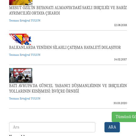
MESUT ÖZİL’İN BEYANATI ALMANYA’DAKİ SAKLI IRKÇILIĞI VE BARİZ
AYRIMCILIĞI ORTAYA ÇIKARDI
Teoman Ertuğrul TULUN
12.08.2018
BALKANLARDA YENİDEN SİLAHLI ÇATIŞMA HAYALETİ DOLAŞIYOR
Teoman Ertuğrul TULUN
14.02.2017
BATI AVRUPA'DA GÜNCEL YABANCI DÜŞMANLIĞININ VE IRKÇILIĞIN
YOLLARININ KESİŞMESİ: İSVİÇRE ÖRNEĞİ
Teoman Ertuğrul TULUN
30.03.2020
Tümünü Gö
ARA