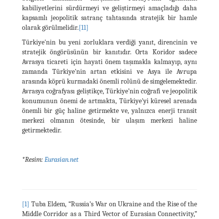
kabiliyetlerini sürdürmeyi ve geliştirmeyi amaçladığı daha
kapsamlı jeopolitik satranç tahtasında stratejik bir hamle
olarak görülmelidir.
[11]
Türkiye'nin bu yeni zorluklara verdiği yanıt, direncinin ve
stratejik öngörüsünün bir kanıtıdır. Orta Koridor sadece
Avrasya ticareti için hayati önem taşımakla kalmayıp, aynı
zamanda Türkiye'nin artan etkisini ve Asya ile Avrupa
arasında köprü kurmadaki önemli rolünü de simgelemektedir.
Avrasya coğrafyası geliştikçe, Türkiye’nin coğrafi ve jeopolitik
konumunun önemi de artmakta, Türkiye'yi küresel arenada
önemli bir güç haline getirmekte ve, yalnızca enerji transit
merkezi olmanın ötesinde, bir ulaşım merkezi haline
getirmektedir.
*Resim:
Eurasian.net
[1]
Tuba Eldem, “Russia’s War on Ukraine and the Rise of the
Middle Corridor as a Third Vector of Eurasian Connectivity,”