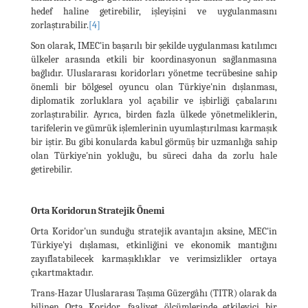
hedef haline getirebilir, işleyişini ve uygulanmasını
zorlaştırabilir.
[4]
Son olarak, IMEC'in başarılı bir şekilde uygulanması katılımcı
ülkeler arasında etkili bir koordinasyonun sağlanmasına
bağlıdır. Uluslararası koridorları yönetme tecrübesine sahip
önemli bir bölgesel oyuncu olan Türkiye'nin dışlanması,
diplomatik zorluklara yol açabilir ve işbirliği çabalarını
zorlaştırabilir. Ayrıca, birden fazla ülkede yönetmeliklerin,
tarifelerin ve gümrük işlemlerinin uyumlaştırılması karmaşık
bir iştir. Bu gibi konularda kabul görmüş bir uzmanlığa sahip
olan Türkiye'nin yokluğu, bu süreci daha da zorlu hale
getirebilir.
Orta Koridorun Stratejik Önemi
Orta Koridor'un sunduğu stratejik avantajın aksine, MEC'in
Türkiye'yi dışlaması, etkinliğini ve ekonomik mantığını
zayıflatabilecek karmaşıklıklar ve verimsizlikler ortaya
çıkartmaktadır.
Trans-Hazar Uluslararası Taşıma Güzergâhı (TITR) olarak da
bilinen Orta Koridor, faaliyet ölçümlerinde etkileyici bir