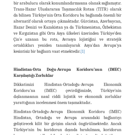
bir arabulucu olarak konumlandırmasına olanak sağlamıştır.
Trans-Hazar Uluslararası Taşımacılık Rotası (TITR) olarak
da bilinen Türkiye'nin Orta Koridoru bu bağlamda önemli bir
alternatif olarak ortaya çıkmaktadır. Gürcistan, Azerbaycan,
Hazar Denizi ve Kazakistan ya da Türkmenistan, Özbekistan
ve Kırgızistan gibi Orta Asya ülkeleri üzerinden Türkiye'den
Çin'e uzanan bu rota, Avrasya lojistiğini ve stratejik
ortaklıkları yeniden tanımlayarak Asya'dan Avrupa'ya
kesintisiz bir bağlantı vaat etmektedir.
[1]
Hindistan-Orta Doğu-Avrupa Koridoru’nun (IMEC)
Karşılaştığı Zorluklar
Dikkatimizi Hindistan-Ortadoğu-Avrupa Ekonomik
Koridoru'na (IMEC) çevirdiğimizde, Türkiye'nin
dışlanmasının nasıl ciddi lojistik ve ekonomik zorluklar
yarattığının incelenmesi önem taşımaktadır..
Hindistan-Ortadoğu-Avrupa Ekonomik Koridoru (IMEC)
Hindistan, Ortadoğu ve Avrupa arasındaki bağlantıyı
geliştirecek kilit bir girişim olarak öngörülmektedir. Ancak
Türkiye'nin bu koridorun dışında bırakılması, koridorun