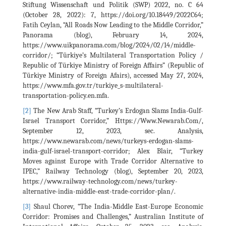
Stiftung Wissenschaft und Politik (SWP) 2022, no. C 64
(October 28, 2022): 7, https://doi.org/10.18449/2022C64;
Fatih Ceylan, “All Roads Now Leading to the Middle Corridor,”
Panorama (blog), February 14, 2024,
https://www.uikpanorama.com/blog/2024/02/14/middle-
corridor/; “Türkiye’s Multilateral Transportation Policy /
Republic of Türkiye Ministry of Foreign Affairs” (Republic of
Türkiye Ministry of Foreign Afairs), accessed May 27, 2024,
https://www.mfa.gov.tr/turkiye_s-multilateral-
transportation-policy.en.mfa.
[2]
The New Arab Staff, “Turkey’s Erdogan Slams India-Gulf-
Israel Transport Corridor,” Https://Www.Newarab.Com/,
September 12, 2023, sec. Analysis,
https://www.newarab.com/news/turkeys-erdogan-slams-
india-gulf-israel-transport-corridor; Alex Blair, “Turkey
Moves against Europe with Trade Corridor Alternative to
IPEC,” Railway Technology (blog), September 20, 2023,
https://www.railway-technology.com/news/turkey-
alternative-india-middle-east-trade-corridor-plan/.
[3]
Shaul Chorev, “The India-Middle East-Europe Economic
Corridor: Promises and Challenges,” Australian Institute of