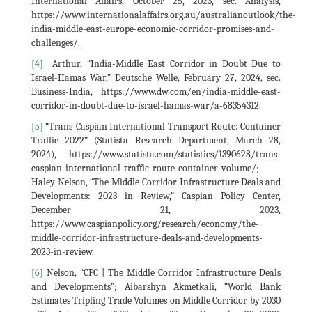
International Affairs, October 25, 2023, sec. Analysis,
https://www.internationalaffairs.org.au/australianoutlook/the-
india-middle-east-europe-economic-corridor-promises-and-
challenges/.
[4]
Arthur, “India-Middle East Corridor in Doubt Due to
Israel-Hamas War,” Deutsche Welle, February 27, 2024, sec.
Business-India, https://www.dw.com/en/india-middle-east-
corridor-in-doubt-due-to-israel-hamas-war/a-68354312.
[5]
“Trans-Caspian International Transport Route: Container
Traffic 2022” (Statista Research Department, March 28,
2024), https://www.statista.com/statistics/1390628/trans-
caspian-international-traffic-route-container-volume/;
Haley Nelson, “The Middle Corridor Infrastructure Deals and
Developments: 2023 in Review,” Caspian Policy Center,
December 21, 2023,
https://www.caspianpolicy.org/research/economy/the-
middle-corridor-infrastructure-deals-and-developments-
2023-in-review.
[6]
Nelson, “CPC | The Middle Corridor Infrastructure Deals
and Developments”; Aibarshyn Akmetkali, “World Bank
Estimates Tripling Trade Volumes on Middle Corridor by 2030