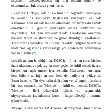
başarısını engelleyebilecek bir dizi önemli lojistik ve
ekonomik zorluk ortaya çıkarmıştır.
İlk olarak Türkiye, Irak'ın Faw limanını doğrudan Türkiye'ye
ve oradan da Avrupa'ya bağlamayı amaçlayan ve Irak
Kalkınma Yolu olarak bilinen alternatif bir güzergâhı teşvik
etmektedir. Bu girişim potansiyel olarak dikkatleri ve
kaynakları IMEC'ten uzaklaştırarak, Koridor’un önemine
yönelik tehdit oluşturabilir ve genel etkinliğini azaltabilir.
Koridorlar arasındaki bu tür bir rekabet, bölgesel ticaret ve
ulaştırma ağlarında verimsizliğe yol açabilecek bölünmeye
neden olabilir.
[2]
Lojistik açıdan bakıldığında, IMEC için önerilen rota, birden
fazla aktarma ve çok sayıda sınır geçişi de dâhil olmak üzere,
birçok karmaşık unsur içermektedir. Sözkonusu karmaşa,
hem lojistik zorluğu artırır, hem de maliyetleri yükseltir.
Buna karşılık, Türkiye daha doğrudan ve iyi yapılandırılmış
bir rota sunmaktadır. Türkiye’nin dâhil edilmemesi, IMEC'in
Türkiye'nin ileri düzeydeki lojistik ve taşımacılık
altyapısından faydalanma fırsatını kaçırabileceği anlamına
gelmektedir.
Altyapı ile ilgili olarak, IMEC gerekli demiryolları, limanlar ve