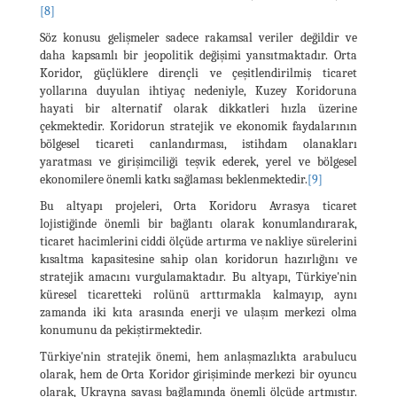
[8]
Söz konusu gelişmeler sadece rakamsal veriler değildir ve
daha kapsamlı bir jeopolitik değişimi yansıtmaktadır. Orta
Koridor, güçlüklere dirençli ve çeşitlendirilmiş ticaret
yollarına duyulan ihtiyaç nedeniyle, Kuzey Koridoruna
hayati bir alternatif olarak dikkatleri hızla üzerine
çekmektedir. Koridorun stratejik ve ekonomik faydalarının
bölgesel ticareti canlandırması, istihdam olanakları
yaratması ve girişimciliği teşvik ederek, yerel ve bölgesel
ekonomilere önemli katkı sağlaması beklenmektedir.
[9]
Bu altyapı projeleri, Orta Koridoru Avrasya ticaret
lojistiğinde önemli bir bağlantı olarak konumlandırarak,
ticaret hacimlerini ciddi ölçüde artırma ve nakliye sürelerini
kısaltma kapasitesine sahip olan koridorun hazırlığını ve
stratejik amacını vurgulamaktadır. Bu altyapı, Türkiye'nin
küresel ticaretteki rolünü arttırmakla kalmayıp, aynı
zamanda iki kıta arasında enerji ve ulaşım merkezi olma
konumunu da pekiştirmektedir.
Türkiye'nin stratejik önemi, hem anlaşmazlıkta arabulucu
olarak, hem de Orta Koridor girişiminde merkezi bir oyuncu
olarak, Ukrayna savaşı bağlamında önemli ölçüde artmıştır.