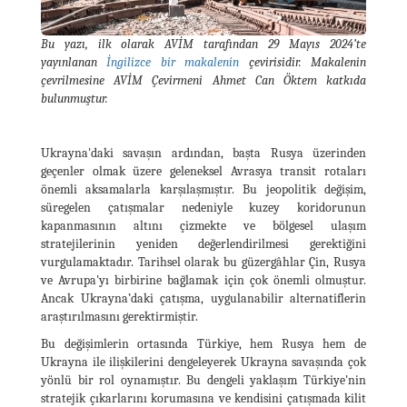
Bu yazı, ilk olarak AVİM tarafından 29 Mayıs 2024’te
yayınlanan
İngilizce bir makalenin
çevirisidir. Makalenin
çevrilmesine AVİM Çevirmeni Ahmet Can Öktem katkıda
bulunmuştur.
Ukrayna'daki savaşın ardından, başta Rusya üzerinden
geçenler olmak üzere geleneksel Avrasya transit rotaları
önemli aksamalarla karşılaşmıştır. Bu jeopolitik değişim,
süregelen çatışmalar nedeniyle kuzey koridorunun
kapanmasının altını çizmekte ve bölgesel ulaşım
stratejilerinin yeniden değerlendirilmesi gerektiğini
vurgulamaktadır. Tarihsel olarak bu güzergâhlar Çin, Rusya
ve Avrupa'yı birbirine bağlamak için çok önemli olmuştur.
Ancak Ukrayna’daki çatışma, uygulanabilir alternatiflerin
araştırılmasını gerektirmiştir.
Bu değişimlerin ortasında Türkiye, hem Rusya hem de
Ukrayna ile ilişkilerini dengeleyerek Ukrayna savaşında çok
yönlü bir rol oynamıştır. Bu dengeli yaklaşım Türkiye'nin
stratejik çıkarlarını korumasına ve kendisini çatışmada kilit