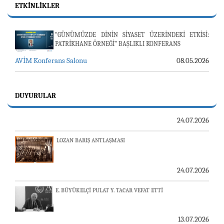
ETKINLIKLER
“GÜNÜMÜZDE DİNİN SİYASET ÜZERİNDEKİ ETKİSİ:
PATRİKHANE ÖRNEĞİ” BAŞLIKLI KONFERANS
AVİM Konferans Salonu
08.05.2026
23-24 TEMMUZ SUNUCU SORUNU VE AVİM GÜNLÜK
BÜLTEN
DUYURULAR
24.07.2026
LOZAN BARIŞ ANTLAŞMASI
24.07.2026
E. BÜYÜKELÇİ PULAT Y. TACAR VEFAT ETTİ
13.07.2026
"REVIEW OF ARMENIAN STUDIES (RAS)" DERGİSİ'NİN