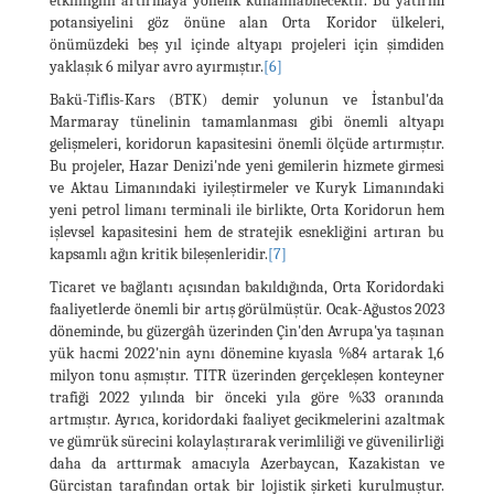
etkinliğini artırmaya yönelik kullanılabilecektir. Bu yatırım
potansiyelini göz önüne alan Orta Koridor ülkeleri,
önümüzdeki beş yıl içinde altyapı projeleri için şimdiden
yaklaşık 6 milyar avro ayırmıştır.
[6]
Bakü-Tiflis-Kars (BTK) demir yolunun ve İstanbul'da
Marmaray tünelinin tamamlanması gibi önemli altyapı
gelişmeleri, koridorun kapasitesini önemli ölçüde artırmıştır.
Bu projeler, Hazar Denizi'nde yeni gemilerin hizmete girmesi
ve Aktau Limanındaki iyileştirmeler ve Kuryk Limanındaki
yeni petrol limanı terminali ile birlikte, Orta Koridorun hem
işlevsel kapasitesini hem de stratejik esnekliğini artıran bu
kapsamlı ağın kritik bileşenleridir.
[7]
Ticaret ve bağlantı açısından bakıldığında, Orta Koridordaki
faaliyetlerde önemli bir artış görülmüştür. Ocak-Ağustos 2023
döneminde, bu güzergâh üzerinden Çin'den Avrupa'ya taşınan
yük hacmi 2022'nin aynı dönemine kıyasla %84 artarak 1,6
milyon tonu aşmıştır. TITR üzerinden gerçekleşen konteyner
trafiği 2022 yılında bir önceki yıla göre %33 oranında
artmıştır. Ayrıca, koridordaki faaliyet gecikmelerini azaltmak
ve gümrük sürecini kolaylaştırarak verimliliği ve güvenilirliği
daha da arttırmak amacıyla Azerbaycan, Kazakistan ve
Gürcistan tarafından ortak bir lojistik şirketi kurulmuştur.