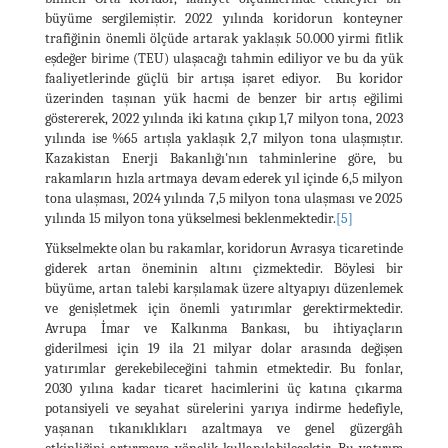
büyüme sergilemiştir. 2022 yılında koridorun konteyner
trafiğinin önemli ölçüde artarak yaklaşık 50.000 yirmi fitlik
eşdeğer birime (TEU) ulaşacağı tahmin ediliyor ve bu da yük
faaliyetlerinde güçlü bir artışa işaret ediyor. Bu koridor
üzerinden taşınan yük hacmi de benzer bir artış eğilimi
göstererek, 2022 yılında iki katına çıkıp 1,7 milyon tona, 2023
yılında ise %65 artışla yaklaşık 2,7 milyon tona ulaşmıştır.
Kazakistan Enerji Bakanlığı'nın tahminlerine göre, bu
rakamların hızla artmaya devam ederek yıl içinde 6,5 milyon
tona ulaşması, 2024 yılında 7,5 milyon tona ulaşması ve 2025
yılında 15 milyon tona yükselmesi beklenmektedir.
[5]
Yükselmekte olan bu rakamlar, koridorun Avrasya ticaretinde
giderek artan öneminin altını çizmektedir. Böylesi bir
büyüme, artan talebi karşılamak üzere altyapıyı düzenlemek
ve genişletmek için önemli yatırımlar gerektirmektedir.
Avrupa İmar ve Kalkınma Bankası, bu ihtiyaçların
giderilmesi için 19 ila 21 milyar dolar arasında değişen
yatırımlar gerekebileceğini tahmin etmektedir. Bu fonlar,
2030 yılına kadar ticaret hacimlerini üç katına çıkarma
potansiyeli ve seyahat sürelerini yarıya indirme hedefiyle,
yaşanan tıkanıklıkları azaltmaya ve genel güzergâh