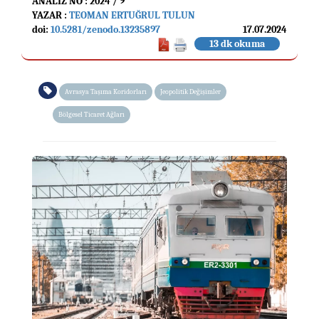
ANALIZ NO : 2024 / 9
YAZAR :
TEOMAN ERTUĞRUL TULUN
doi:
10.5281/zenodo.13235897
17.07.2024
13 dk okuma
Avrasya Taşıma Koridorları
Jeopolitik Değişimler
Bölgesel Ticaret Ağları