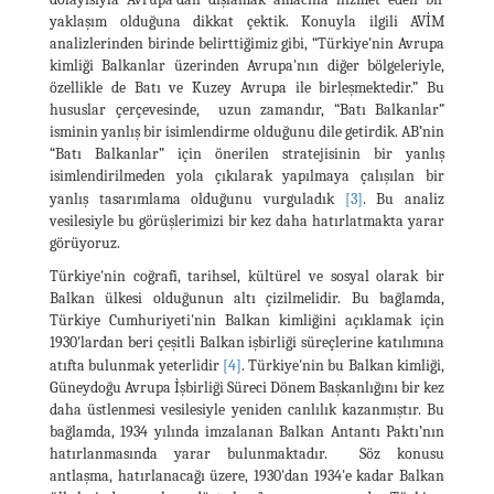
yaklaşım olduğuna dikkat çektik. Konuyla ilgili AVİM
analizlerinden birinde belirttiğimiz gibi, “Türkiye'nin Avrupa
kimliği Balkanlar üzerinden Avrupa'nın diğer bölgeleriyle,
özellikle de Batı ve Kuzey Avrupa ile birleşmektedir.” Bu
hususlar çerçevesinde, uzun zamandır, “Batı Balkanlar”
isminin yanlış bir isimlendirme olduğunu dile getirdik. AB’nin
“Batı Balkanlar” için önerilen stratejisinin bir yanlış
isimlendirilmeden yola çıkılarak yapılmaya çalışılan bir
yanlış tasarımlama olduğunu vurguladık
[3]
. Bu analiz
vesilesiyle bu görüşlerimizi bir kez daha hatırlatmakta yarar
görüyoruz.
Türkiye'nin coğrafi, tarihsel, kültürel ve sosyal olarak bir
Balkan ülkesi olduğunun altı çizilmelidir. Bu bağlamda,
Türkiye Cumhuriyeti'nin Balkan kimliğini açıklamak için
1930'lardan beri çeşitli Balkan işbirliği süreçlerine katılımına
atıfta bulunmak yeterlidir
[4]
. Türkiye'nin bu Balkan kimliği,
Güneydoğu Avrupa İşbirliği Süreci Dönem Başkanlığını bir kez
daha üstlenmesi vesilesiyle yeniden canlılık kazanmıştır. Bu
bağlamda, 1934 yılında imzalanan Balkan Antantı Paktı’nın
hatırlanmasında yarar bulunmaktadır. Söz konusu
antlaşma, hatırlanacağı üzere, 1930'dan 1934'e kadar Balkan