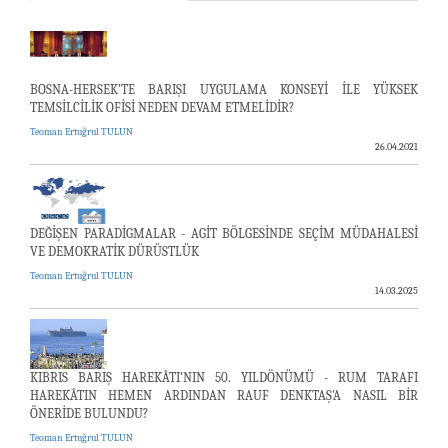
BOSNA-HERSEK’TE BARIŞI UYGULAMA KONSEYİ İLE YÜKSEK
TEMSİLCİLİK OFİSİ NEDEN DEVAM ETMELİDİR?
Teoman Ertuğrul TULUN
26.04.2021
DEĞİŞEN PARADİGMALAR - AGİT BÖLGESİNDE SEÇİM MÜDAHALESİ
VE DEMOKRATİK DÜRÜSTLÜK
Teoman Ertuğrul TULUN
14.03.2025
KIBRIS BARIŞ HAREKÂTI’NIN 50. YILDÖNÜMÜ - RUM TARAFI
HAREKÂTIN HEMEN ARDINDAN RAUF DENKTAŞ'A NASIL BİR
ÖNERİDE BULUNDU?
Teoman Ertuğrul TULUN