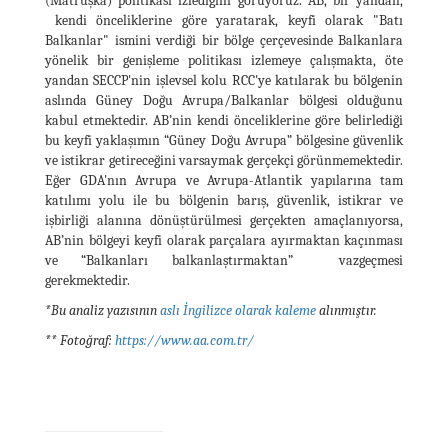
(Matruşka) politikası izlediğini görüyoruz. AB, bir yandan,
kendi önceliklerine göre yaratarak, keyfi olarak "Batı
Balkanlar" ismini verdiği bir bölge çerçevesinde Balkanlara
yönelik bir genişleme politikası izlemeye çalışmakta, öte
yandan SECCP'nin işlevsel kolu RCC'ye katılarak bu bölgenin
aslında Güney Doğu Avrupa/Balkanlar bölgesi olduğunu
kabul etmektedir. AB’nin kendi önceliklerine göre belirlediği
bu keyfi yaklaşımın “Güney Doğu Avrupa” bölgesine güvenlik
ve istikrar getireceğini varsaymak gerçekçi görünmemektedir.
Eğer GDA'nın Avrupa ve Avrupa-Atlantik yapılarına tam
katılımı yolu ile bu bölgenin barış, güvenlik, istikrar ve
işbirliği alanına dönüştürülmesi gerçekten amaçlanıyorsa,
AB’nin bölgeyi keyfi olarak parçalara ayırmaktan kaçınması
ve “Balkanları balkanlaştırmaktan” vazgeçmesi
gerekmektedir.
*Bu analiz yazısının
aslı İngilizce olarak kaleme
alınmıştır.
** Fotoğraf:
https://www.aa.com.tr/