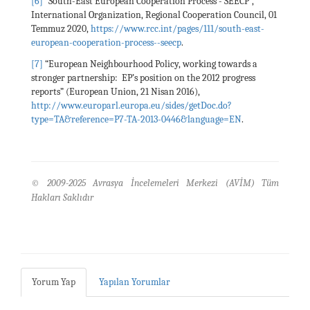
[6]
“South-East European Cooperation Process - SEECP”,
International Organization, Regional Cooperation Council, 01
Temmuz 2020,
https://www.rcc.int/pages/111/south-east-
european-cooperation-process--seecp
.
[7]
“European Neighbourhood Policy, working towards a
stronger partnership: EP’s position on the 2012 progress
reports” (European Union, 21 Nisan 2016),
http://www.europarl.europa.eu/sides/getDoc.do?
type=TA&reference=P7-TA-2013-0446&language=EN
.
© 2009-2025 Avrasya İncelemeleri Merkezi (AVİM) Tüm
Hakları Saklıdır
Yorum Yap
Yapılan Yorumlar