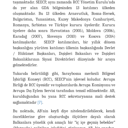
taşımaktadır. SEECP, aynı zamanda RCC Yönetim Kurulu'nda
da yer alan GDA bölgesinden 13 katılımcı ülkeden
oluşmaktadır. Bu 13 ülkeden Arnavutluk, Bosna-Hersek,
Bulgaristan, Yunanistan, Kuzey Makedonya Cumhuriyeti,
Romanya, Sırbistan ve Türkiye kurucu üyelerdir. Kurucu
üyelere daha sonra Hırvatistan (2005), Moldova (2006),
Karadağ (2007), Slovenya (2010) ve Kosova (2014)
katılmışlardır. SEECP katılımcıları, bir yıllık dönem
başkanlığını yürüten katılımcı ülkenin başkanlığında Devlet
/ Hükümet Başkanları, Dışişleri Bakanları ve Dışişleri
Bakanlıklarının Siyasi Direktörleri düzeyinde bir araya
gelmektedirler.
Yukarıda belirtildiği gibi, Saraybosna merkezli Bölgesel
İşbirliği Konseyi (RCC), SEECP'nin işlevsel koludur. Avrupa
Birliği de RCC üyesidir ve toplantılarda Avrupa Komisyonu ve
Avrupa Dış Eylem Servisi tarafından temsil edilmektedir. AB,
kurulduğundan bu yana RCC sekretaryasına mali destek
sağlamaktadır
[7]
.
Bu noktada, AB'nin keyfi diye nitelendirilebilecek, kendi
önceliklerine göre oluşturduğu ölçütlere dayalı olarak
Balkanlara yönelik çok amaçlı bir “iç içe geçmiş bebekler”