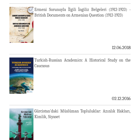
Ermeni Sorunuyla İlgili İngiliz Belgeleri (1912-1923) -
British Documents on Armenian Question (1912-1923)
12.06.2018
Turkish-Russian Academics: A Historical Study on the
Caucasus
02.12.2016
Gürcistan'daki Müslüman Topluluklar: Azınlık Hakları,
Kimlik, Siyaset