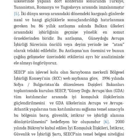
ülkelerinde yapılan dört konferans sonucunda Türkiye,
Yunanistan, Romanya ve Yugoslavya arasında imzalanmıştır
[5]
. İki dünya savaşı arasındaki dönemdeki kargaşalı günlerde
nasıl ve hangi güçlüklerle sonuçlandırıldığı hatırlanması
gereken bu 86 yıllık antlaşma aslında Balkan ülkeleri
arasındaki işbirliğinin geçmişe yönelik en somut
örneklerinden biridir. Bu antlaşma, Güneydoğu Avrupa
İşbirliği Sürecinin öncülü veya deyim yerinde ise “atası”
olarak telakki edilebilir. Bu Antlaşma'nın önemini ve bunun
çağdaş gelişmeler üzerindeki etkilerini ayrı bir analizimizde
ele almayı öngörüyoruz.
SEECP' nin işlevsel kolu olan Saraybosna merkezli Bölgesel
İşbirliği Konseyi'nin (RCC) web sayfasına göre, 1996 yılında
Sofya / Bulgaristan'da düzenlenen Dışişleri Bakanları
toplantısında kurulan SEECP, “Güney Doğu Avrupa'dan (GDA)
tüm katılımcılar arasında iyi komşuluk ilişkilerinin
güçlendirilmesini ve GDA ülkelerinin Avrupa ve Avrupa-
Atlantik yapılarına tam katılımlarını sağlama temel amacıyla
bu bölgenin barış, güvenlik, istikrar ve işbirliği alanına
dönüştürülmesini” hedefleyen bir oluşumdur
[6]
. 2000
yılında Bükreş'te kabul edilen İyi Komşuluk İlişkileri, İstikrar,
Güvenlik ve İşbirliği Şartı, SEECP'nin temel belgesi niteliğini