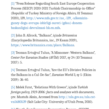
[1]
“Press Release Regarding South East Europe Cooperation
Process (SEECP) 2020-2021 Turkish Chairmanship-in-Office”
(Republic of Turkey Ministry of Foreign Afairs, 01 Temmuz
2020), 139,
http://www.mfa.gov.tr/no_-139_-ulkemizin-
guney-dogu-avrupa-isbirligi-sureci-(gdau)-donem-
baskanligini-devralmasi-hk.en.mfa
.
[2]
John B. Allcock, “Balkans”, içinde
Britannica
(Encyclopædia Britannica, inc., 19 Kasım 2019),
https://www.britannica.com/place/Balkans
.
[3]
Teoman Ertuğrul Tulun, “A Misnomer: Western Balkans”,
Center For Eurasian Studies (AVİM)
2017, sy 24 (10 Temmuz
2017): 5.
[4]
Teoman Ertuğrul Tulun, “Are the EU’s Divisive Policies in
the Balkans in a Cul-De-Sac”,
Eurasian World
3, sy 5 (Ekim
2019): 36-40.
[5]
Melek Fırat, “Relations With Greece”, içinde
Turkish
foreign policy, 1919-2006 : facts and analyses with documents
,
çev. Mustafa Aksin, Accessed from
http://nla.gov.au/nla.cat-
vn5680539
(Salt Lake City: University of Utah Press, 2010).