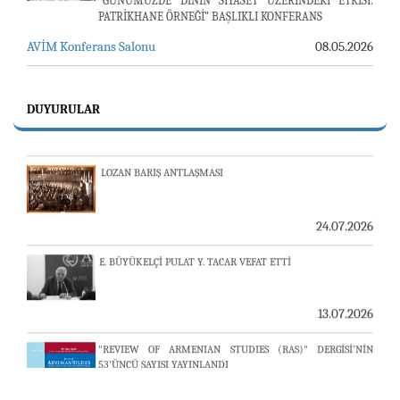
“GÜNÜMÜZDE DİNİN SİYASET ÜZERİNDEKİ ETKİSİ:
PATRİKHANE ÖRNEĞİ” BAŞLIKLI KONFERANS
AVİM Konferans Salonu
08.05.2026
23-24 TEMMUZ SUNUCU SORUNU VE AVİM GÜNLÜK
BÜLTEN
24.07.2026
DUYURULAR
LOZAN BARIŞ ANTLAŞMASI
24.07.2026
E. BÜYÜKELÇİ PULAT Y. TACAR VEFAT ETTİ
13.07.2026
"REVIEW OF ARMENIAN STUDIES (RAS)" DERGİSİ'NİN
53’ÜNCÜ SAYISI YAYINLANDI