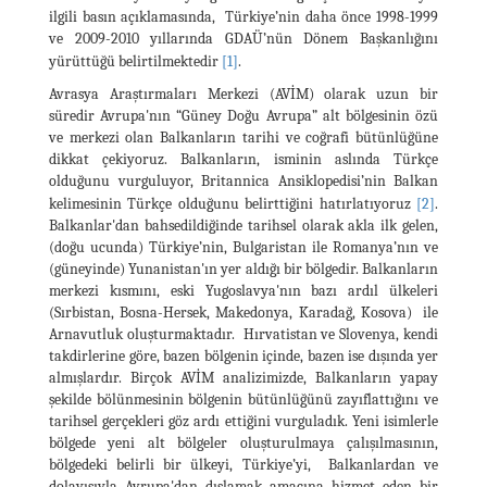
ilgili basın açıklamasında, Türkiye’nin daha önce 1998-1999
ve 2009-2010 yıllarında GDAÜ’nün Dönem Başkanlığını
yürüttüğü belirtilmektedir
[1]
.
Avrasya Araştırmaları Merkezi (AVİM) olarak uzun bir
süredir Avrupa'nın “Güney Doğu Avrupa” alt bölgesinin özü
ve merkezi olan Balkanların tarihi ve coğrafi bütünlüğüne
dikkat çekiyoruz. Balkanların, isminin aslında Türkçe
olduğunu vurguluyor, Britannica Ansiklopedisi’nin Balkan
kelimesinin Türkçe olduğunu belirttiğini hatırlatıyoruz
[2]
.
Balkanlar'dan bahsedildiğinde tarihsel olarak akla ilk gelen,
(doğu ucunda) Türkiye’nin, Bulgaristan ile Romanya’nın ve
(güneyinde) Yunanistan'ın yer aldığı bir bölgedir. Balkanların
merkezi kısmını, eski Yugoslavya'nın bazı ardıl ülkeleri
(Sırbistan, Bosna-Hersek, Makedonya, Karadağ, Kosova) ile
Arnavutluk oluşturmaktadır. Hırvatistan ve Slovenya, kendi
takdirlerine göre, bazen bölgenin içinde, bazen ise dışında yer
almışlardır. Birçok AVİM analizimizde, Balkanların yapay
şekilde bölünmesinin bölgenin bütünlüğünü zayıflattığını ve
tarihsel gerçekleri göz ardı ettiğini vurguladık. Yeni isimlerle
bölgede yeni alt bölgeler oluşturulmaya çalışılmasının,
bölgedeki belirli bir ülkeyi, Türkiye’yi, Balkanlardan ve
dolayısıyla Avrupa'dan dışlamak amacına hizmet eden bir