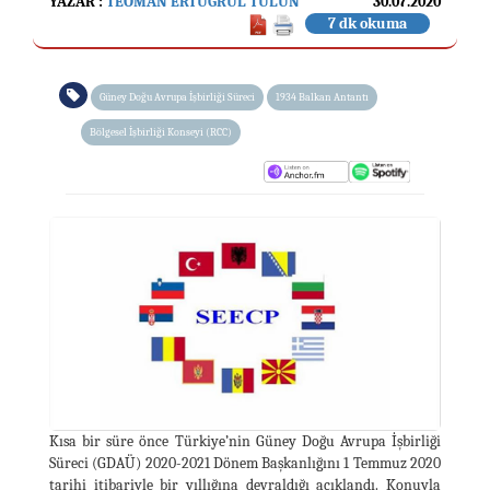
YAZAR :
TEOMAN ERTUĞRUL TULUN
30.07.2020
7 dk okuma
Güney Doğu Avrupa İşbirliği Süreci
1934 Balkan Antantı
Bölgesel İşbirliği Konseyi (RCC)
Kısa bir süre önce Türkiye’nin Güney Doğu Avrupa İşbirliği
Süreci (GDAÜ) 2020-2021 Dönem Başkanlığını 1 Temmuz 2020
tarihi itibariyle bir yıllığına devraldığı açıklandı. Konuyla