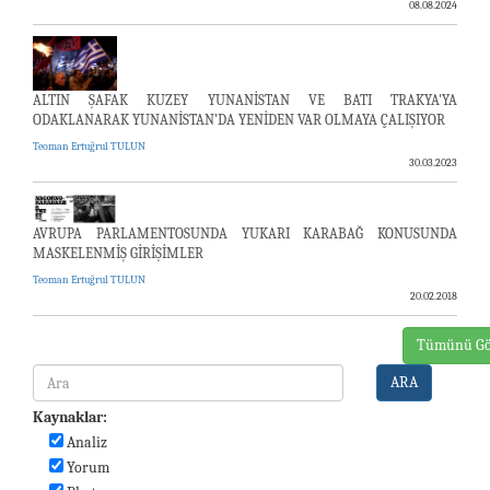
08.08.2024
ALTIN ŞAFAK KUZEY YUNANİSTAN VE BATI TRAKYA'YA
ODAKLANARAK YUNANİSTAN’DA YENİDEN VAR OLMAYA ÇALIŞIYOR
Teoman Ertuğrul TULUN
30.03.2023
AVRUPA PARLAMENTOSUNDA YUKARI KARABAĞ KONUSUNDA
MASKELENMİŞ GİRİŞİMLER
Teoman Ertuğrul TULUN
20.02.2018
Tümünü Gö
ARA
Kaynaklar:
Analiz
Yorum