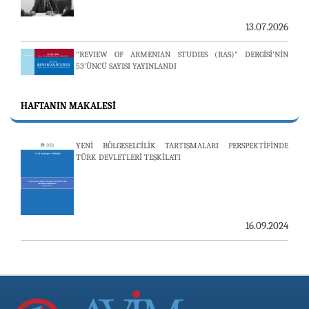
"REVIEW OF ARMENIAN STUDIES (RAS)" DERGİSİ'NİN
53’ÜNCÜ SAYISI YAYINLANDI
25.06.2026
HAFTANIN MAKALESI
AVİM, ÖZBEKİSTAN’DAN İKİ ÖNEMLİ DÜŞÜNCE
KURULUŞUNU KONUK ETTİ
YENİ BÖLGESELCİLİK TARTIŞMALARI PERSPEKTİFİNDE
TÜRK DEVLETLERİ TEŞKİLATI
19.06.2026
16.09.2024