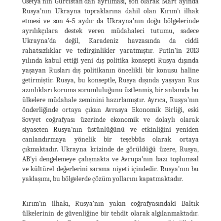
Osetya’nın Gürcistan’dan ayrılması, son olarak Mart ayında
Rusya’nın Ukrayna topraklarına dahil olan Kırım’ı ilhak
etmesi ve son 4-5 aydır da Ukrayna’nın doğu bölgelerinde
ayrılıkçılara destek veren müdahaleci tutumu, sadece
Ukrayna’da değil, Karadeniz havzasında da ciddi
rahatsızlıklar ve tedirginlikler yaratmıştır. Putin’in 2013
yılında kabul ettiği yeni dış politika konsepti Rusya dışında
yaşayan Rusları dış politikanın öncelikli bir konusu haline
getirmiştir. Rusya, bu konseptle, Rusya dışında yaşayan Rus
azınlıkları koruma sorumluluğunu üstlenmiş, bir anlamda bu
ülkelere müdahale zeminini hazırlamıştır. Ayrıca, Rusya’nın
önderliğinde ortaya çıkan Avrasya Ekonomik Birliği, eski
Sovyet coğrafyası üzerinde ekonomik ve dolaylı olarak
siyaseten Rusya’nın üstünlüğünü ve etkinliğini yeniden
canlandırmaya yönelik bir teşebbüs olarak ortaya
çıkmaktadır. Ukrayna krizinde de görüldüğü üzere, Rusya,
AB’yi dengelemeye çalışmakta ve Avrupa’nın bazı toplumsal
ve kültürel değerlerini sarsma niyeti içindedir. Rusya’nın bu
yaklaşımı, bu bölgelerde çözüm yollarını kapatmaktadır.
Kırım’ın ilhakı, Rusya’nın yakın coğrafyasındaki Baltık
ülkelerinin de güvenliğine bir tehdit olarak algılanmaktadır.