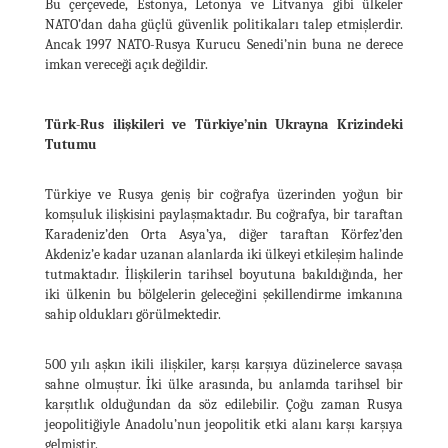
Bu çerçevede, Estonya, Letonya ve Litvanya gibi ülkeler
NATO’dan daha güçlü güvenlik politikaları talep etmişlerdir.
Ancak 1997 NATO-Rusya Kurucu Senedi’nin buna ne derece
imkan vereceği açık değildir.
Türk-Rus ilişkileri ve Türkiye’nin Ukrayna Krizindeki
Tutumu
Türkiye ve Rusya geniş bir coğrafya üzerinden yoğun bir
komşuluk ilişkisini paylaşmaktadır. Bu coğrafya, bir taraftan
Karadeniz’den Orta Asya’ya, diğer taraftan Körfez’den
Akdeniz’e kadar uzanan alanlarda iki ülkeyi etkileşim halinde
tutmaktadır. İlişkilerin tarihsel boyutuna bakıldığında, her
iki ülkenin bu bölgelerin geleceğini şekillendirme imkanına
sahip oldukları görülmektedir.
500 yılı aşkın ikili ilişkiler, karşı karşıya düzinelerce savaşa
sahne olmuştur. İki ülke arasında, bu anlamda tarihsel bir
karşıtlık olduğundan da söz edilebilir. Çoğu zaman Rusya
jeopolitiğiyle Anadolu’nun jeopolitik etki alanı karşı karşıya
gelmiştir.