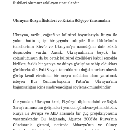
ilişkileri olumsuz etkileyen unsurlardır.
Ukrayna-Rusya İlişkileri ve Krizin Bölgeye Yansımaları
Ukrayna, tarihi, coğrafi ve kültürel boyutlarıyla Rusya ile
yakın, hatta iç içe bir geçmişe sahiptir. Rus kültürünün
temellerinin Kiev’e ve Ukrayna’ya uzandığına dair köklü
düşünceler vardır. Ancak, Ukraynalıların büyük bir
çoğunluğunun da bu ortak kültürel özellikleri kabul etmekle
birlikte, farklı bir yapıya ve dünya görüşüne sahip oldukları
görülmektedir. Eski Sovyet topraklarını doğal sınırları olarak
görüp kendi etrafında bir meşru müdafaa alanı yaratmak
isteyen Rus Cumhurbaşkanı Putin’in Ukrayna’nın
bağımsızlığını içine sindiremediğini söylemek mümkündür.
Öte yandan, Ukrayna krizi, 19.yüzyıl diplomasisini ve Soğuk
Savaş’ı anımsatan gelişmeleri yeniden gündeme getirmektedir.
Rusya ile Avrupa ve ABD arasında bir güç projeksiyonunu
yaşatmaktadır. Bu bağlamda, Ağustos 2008’de Rusya’nın
Gürcistan’a girmesi, neticede Abhazya’nın ve Güney