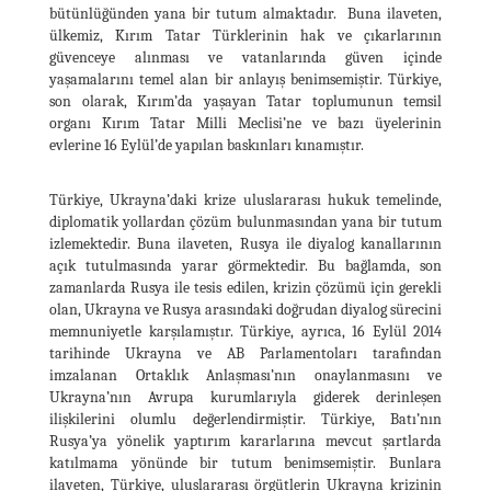
bütünlüğünden yana bir tutum almaktadır. Buna ilaveten,
ülkemiz, Kırım Tatar Türklerinin hak ve çıkarlarının
güvenceye alınması ve vatanlarında güven içinde
yaşamalarını temel alan bir anlayış benimsemiştir. Türkiye,
son olarak, Kırım’da yaşayan Tatar toplumunun temsil
organı Kırım Tatar Milli Meclisi’ne ve bazı üyelerinin
evlerine 16 Eylül’de yapılan baskınları kınamıştır.
Türkiye, Ukrayna’daki krize uluslararası hukuk temelinde,
diplomatik yollardan çözüm bulunmasından yana bir tutum
izlemektedir. Buna ilaveten, Rusya ile diyalog kanallarının
açık tutulmasında yarar görmektedir. Bu bağlamda, son
zamanlarda Rusya ile tesis edilen, krizin çözümü için gerekli
olan, Ukrayna ve Rusya arasındaki doğrudan diyalog sürecini
memnuniyetle karşılamıştır. Türkiye, ayrıca, 16 Eylül 2014
tarihinde Ukrayna ve AB Parlamentoları tarafından
imzalanan Ortaklık Anlaşması’nın onaylanmasını ve
Ukrayna’nın Avrupa kurumlarıyla giderek derinleşen
ilişkilerini olumlu değerlendirmiştir. Türkiye, Batı’nın
Rusya’ya yönelik yaptırım kararlarına mevcut şartlarda
katılmama yönünde bir tutum benimsemiştir. Bunlara
ilaveten, Türkiye, uluslararası örgütlerin Ukrayna krizinin