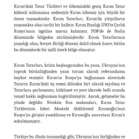
Kırım’daki Tatar Türkleri ve ülkemizdeki geniş Kırım Tatar
kökenli nüfusumuz nedeniyle Kırım ülkemiz için büyük bir
önem taşımaktadır. Kırım Tatarları, Kırım’da yüzyıllarca
yaşamakta olan tarihi bir halktır. Kırım Hanlığı 1783’te Çarlık
Rusya’sının işgaline maruz kalmıştır. 1938’de de Stalin
döneminde bölgeden sürülmüşlerdir. Kırım Tatarlarının
yaşadığı alan, Sovyet Birliği dönemi dahil olmak üzere, bütün
bu dönemlerde bir milli özerk bölge olmuştur.
Kırım Tatarları, krizin başlangıcından bu yana, Ukrayna’nın
toprak bütünlüğünden yana tutum alarak referandumu
boykot etmiştir. Kırım’ın Rusya’ya bağlanması sürecinde
Tatarca Kırım’daki üç resmi dilinden biri olarak sayılmış ve
Tatarlara parlamento, hükümet ve yere idarede belli oranda
temsil hakkı sağlanması öngörülmüştür. Ancak, gelişmeler bu
yönde değildir. Nitekim Rus makamları, Kırım Tatar
Türklerinin lideri Mustafa Abdülcemil Kırımoğlu’nun
Rusya’ya girişini yasaklamış ve Kırımoğlu anavatanı Kırım’a
sokulmamıştır.
Türkiye bu ilhakı tanımadığı gibi, Ukrayna’nın birliğinden ve