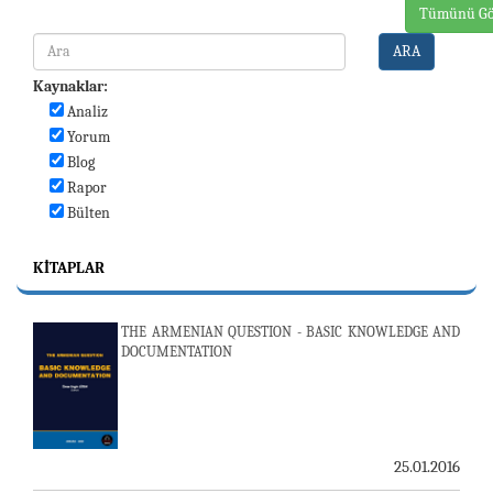
Tümünü Gö
ARA
Kaynaklar:
Analiz
Yorum
Blog
Rapor
Bülten
KITAPLAR
THE ARMENIAN QUESTION - BASIC KNOWLEDGE AND
DOCUMENTATION
25.01.2016