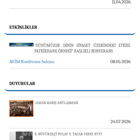
11.04.2026
ETKINLIKLER
“GÜNÜMÜZDE DİNİN SİYASET ÜZERİNDEKİ ETKİSİ:
PATRİKHANE ÖRNEĞİ” BAŞLIKLI KONFERANS
23-24 TEMMUZ SUNUCU SORUNU VE AVİM GÜNLÜK
AVİM Konferans Salonu
08.05.2026
BÜLTEN
24.07.2026
DUYURULAR
LOZAN BARIŞ ANTLAŞMASI
24.07.2026
E. BÜYÜKELÇİ PULAT Y. TACAR VEFAT ETTİ
13.07.2026