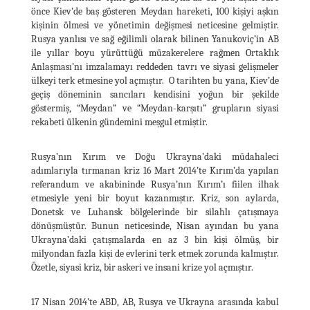
önce Kiev’de baş gösteren Meydan hareketi, 100 kişiyi aşkın
kişinin ölmesi ve yönetimin değişmesi neticesine gelmiştir.
Rusya yanlısı ve sağ eğilimli olarak bilinen Yanukoviç’in AB
ile yıllar boyu yürüttüğü müzakerelere rağmen Ortaklık
Anlaşması’nı imzalamayı reddeden tavrı ve siyasi gelişmeler
ülkeyi terk etmesine yol açmıştır. O tarihten bu yana, Kiev’de
geçiş döneminin sancıları kendisini yoğun bir şekilde
göstermiş, “Meydan” ve “Meydan-karşıtı” grupların siyasi
rekabeti ülkenin gündemini meşgul etmiştir.
Rusya’nın Kırım ve Doğu Ukrayna’daki müdahaleci
adımlarıyla tırmanan kriz 16 Mart 2014’te Kırım’da yapılan
referandum ve akabininde Rusya’nın Kırım’ı fiilen ilhak
etmesiyle yeni bir boyut kazanmıştır. Kriz, son aylarda,
Donetsk ve Luhansk bölgelerinde bir silahlı çatışmaya
dönüşmüştür. Bunun neticesinde, Nisan ayından bu yana
Ukrayna’daki çatışmalarda en az 3 bin kişi ölmüş, bir
milyondan fazla kişi de evlerini terk etmek zorunda kalmıştır.
Özetle, siyasi kriz, bir askeri ve insani krize yol açmıştır.
17 Nisan 2014’te ABD, AB, Rusya ve Ukrayna arasında kabul