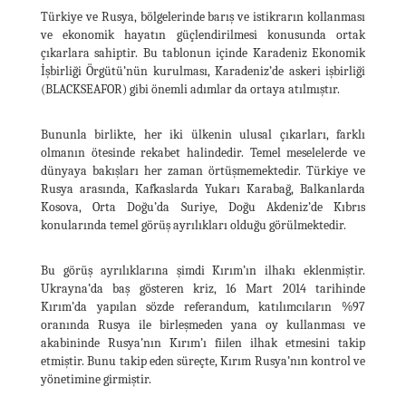
Türkiye ve Rusya, bölgelerinde barış ve istikrarın kollanması
ve ekonomik hayatın güçlendirilmesi konusunda ortak
çıkarlara sahiptir. Bu tablonun içinde Karadeniz Ekonomik
İşbirliği Örgütü’nün kurulması, Karadeniz’de askeri işbirliği
(BLACKSEAFOR) gibi önemli adımlar da ortaya atılmıştır.
Bununla birlikte, her iki ülkenin ulusal çıkarları, farklı
olmanın ötesinde rekabet halindedir. Temel meselelerde ve
dünyaya bakışları her zaman örtüşmemektedir. Türkiye ve
Rusya arasında, Kafkaslarda Yukarı Karabağ, Balkanlarda
Kosova, Orta Doğu’da Suriye, Doğu Akdeniz’de Kıbrıs
konularında temel görüş ayrılıkları olduğu görülmektedir.
Bu görüş ayrılıklarına şimdi Kırım’ın ilhakı eklenmiştir.
Ukrayna’da baş gösteren kriz, 16 Mart 2014 tarihinde
Kırım’da yapılan sözde referandum, katılımcıların %97
oranında Rusya ile birleşmeden yana oy kullanması ve
akabininde Rusya’nın Kırım’ı fiilen ilhak etmesini takip
etmiştir. Bunu takip eden süreçte, Kırım Rusya’nın kontrol ve
yönetimine girmiştir.