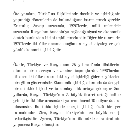
Öte yandan, Türk-Rus ilişkilerinde dostluk ve işbirliğinin
yaşandığı dönemlerin de bulunduğuna işaret etmek gerekir.
Kurtuluş Savaşı sırasında, 1920’lerde, milli mücadele
sırasında Rusya’nın Anadolu’ya sağladığı siyasi ve ekonomik
destek bunlardan birini teşkil etmektedir. Diğer bir tanesi de,
1970’lerde iki ülke arasında sağlanan siyasi diyalog ve çok
yönlü ekonomik işbirliğidir.
Özetle, Türkiye ve Rusya son 25 yıl zarfında ilişkilerini
olumlu bir mecraya ve zemine taşımışlardır. 1990’lardan
itibaren iki ülke arasındaki siyasi işbirliği giderek yükselen
bir eğilim göstermiştir. Ekonomik işbirliği alanında da dengeli
bir ortaklık ilişkisi ve tamamlayıcılık ortaya çıkmıştır. Son
yıllarda, Rusya, Türkiye’nin 2. büyük ticaret ortağı haline
gelmiştir. İki ülke arasındaki yatırım hacmi 10 milyar dolara
ulaşmıştır. Bu tablo içinde enerji işbirliği özlü bir yer
tutmaktadır. Zira, Rusya, Türkiye’nin en büyük enerji
tedarikçisidir. Ayrıca, Türkiye’nin ilk nükleer santralinin
yapımcısı Rusya olmuştur.