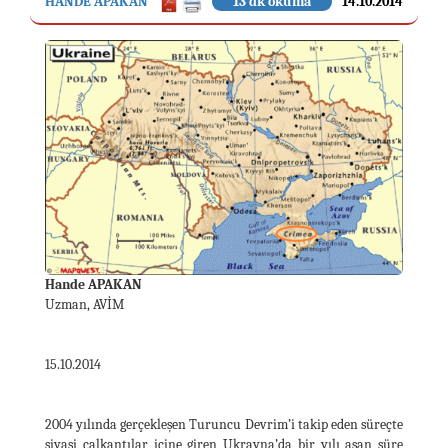
HANDE APAKAN
13 dk okuma
14.10.2014
Hande APAKAN
Uzman, AVİM
15.10.2014
2004 yılında gerçekleşen Turuncu Devrim’i takip eden süreçte
siyasi çalkantılar içine giren Ukrayna’da bir yılı aşan süre