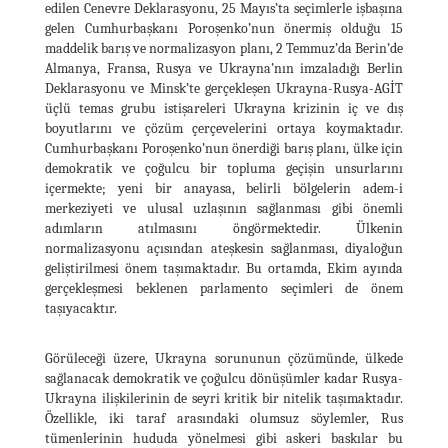
edilen Cenevre Deklarasyonu, 25 Mayıs’ta seçimlerle işbaşına
gelen Cumhurbaşkanı Poroşenko’nun önermiş olduğu 15
maddelik barış ve normalizasyon planı, 2 Temmuz’da Berin’de
Almanya, Fransa, Rusya ve Ukrayna’nın imzaladığı Berlin
Deklarasyonu ve Minsk’te gerçekleşen Ukrayna-Rusya-AGİT
üçlü temas grubu istişareleri Ukrayna krizinin iç ve dış
boyutlarını ve çözüm çerçevelerini ortaya koymaktadır.
Cumhurbaşkanı Poroşenko’nun önerdiği barış planı, ülke için
demokratik ve çoğulcu bir topluma geçişin unsurlarını
içermekte; yeni bir anayasa, belirli bölgelerin adem-i
merkeziyeti ve ulusal uzlaşının sağlanması gibi önemli
adımların atılmasını öngörmektedir. Ülkenin
normalizasyonu açısından ateşkesin sağlanması, diyaloğun
geliştirilmesi önem taşımaktadır. Bu ortamda, Ekim ayında
gerçekleşmesi beklenen parlamento seçimleri de önem
taşıyacaktır.
Görüleceği üzere, Ukrayna sorununun çözümünde, ülkede
sağlanacak demokratik ve çoğulcu dönüşümler kadar Rusya-
Ukrayna ilişkilerinin de seyri kritik bir nitelik taşımaktadır.
Özellikle, iki taraf arasındaki olumsuz söylemler, Rus
tümenlerinin hududa yönelmesi gibi askeri baskılar bu