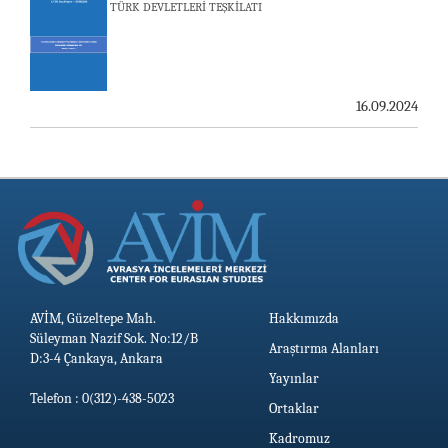
TÜRK DEVLETLERİ TEŞKİLATI
25.06.2026
AVİM, ÖZBEKİSTAN’DAN İKİ ÖNEMLİ DÜŞÜNCE
KURULUŞUNU KONUK ETTİ
16.09.2024
19.06.2026
AVİM, Güzeltepe Mah.
Hakkımızda
Süleyman Nazif Sok. No:12/B
Araştırma Alanları
D:3-4 Çankaya, Ankara
Yayınlar
Telefon : 0(312)-438-5023
Ortaklar
Kadromuz