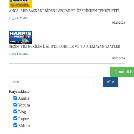
ANCA, ABD BAŞKANI BİDEN’I SEÇİMLER ÜZERİNDEN TEHDİT ETTİ
Tuğçe TECİMER
02.10.2023
SEÇİM YILI GERİLİMİ: ABD’DE LOBİLER VE TUTULMAYAN VAATLER
Tuğçe TECİMER
10.09.2024
Tümünü Gö
ARA
Kaynaklar:
Analiz
Yorum
Blog
Rapor
Bülten