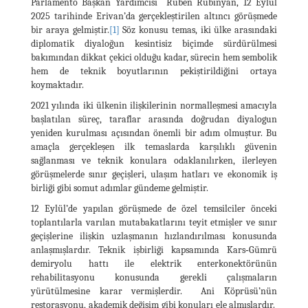
Parlamento Başkan Yardımcısı Ruben Rubinyan, 12 Eylül
2025 tarihinde Erivan’da gerçekleştirilen altıncı görüşmede
bir araya gelmiştir.
[1]
Söz konusu temas, iki ülke arasındaki
diplomatik diyaloğun kesintisiz biçimde sürdürülmesi
bakımından dikkat çekici olduğu kadar, sürecin hem sembolik
hem de teknik boyutlarının pekiştirildiğini ortaya
koymaktadır.
2021 yılında iki ülkenin ilişkilerinin normalleşmesi amacıyla
başlatılan süreç, taraflar arasında doğrudan diyalogun
yeniden kurulması açısından önemli bir adım olmuştur. Bu
amaçla gerçekleşen ilk temaslarda karşılıklı güvenin
sağlanması ve teknik konulara odaklanılırken, ilerleyen
görüşmelerde sınır geçişleri, ulaşım hatları ve ekonomik iş
birliği gibi somut adımlar gündeme gelmiştir.
12 Eylül’de yapılan görüşmede de özel temsilciler önceki
toplantılarla varılan mutabakatlarını teyit etmişler ve sınır
geçişlerine ilişkin uzlaşmanın hızlandırılması konusunda
anlaşmışlardır. Teknik işbirliği kapsamında Kars‑Gümrü
demiryolu hattı ile elektrik enterkonektörünün
rehabilitasyonu konusunda gerekli çalışmaların
yürütülmesine karar vermişlerdir. Ani Köprüsü’nün
restorasyonu, akademik değişim gibi konuları ele almışlardır.