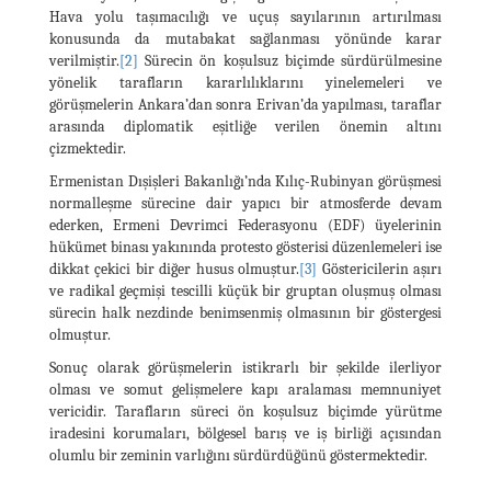
Hava yolu taşımacılığı ve uçuş sayılarının artırılması
konusunda da mutabakat sağlanması yönünde karar
verilmiştir.
[2]
Sürecin ön koşulsuz biçimde sürdürülmesine
yönelik tarafların kararlılıklarını yinelemeleri ve
görüşmelerin Ankara’dan sonra Erivan’da yapılması, taraflar
arasında diplomatik eşitliğe verilen önemin altını
çizmektedir.
Ermenistan Dışişleri Bakanlığı’nda Kılıç-Rubinyan görüşmesi
normalleşme sürecine dair yapıcı bir atmosferde devam
ederken, Ermeni Devrimci Federasyonu (EDF) üyelerinin
hükümet binası yakınında protesto gösterisi düzenlemeleri ise
dikkat çekici bir diğer husus olmuştur.
[3]
Göstericilerin aşırı
ve radikal geçmişi tescilli küçük bir gruptan oluşmuş olması
sürecin halk nezdinde benimsenmiş olmasının bir göstergesi
olmuştur.
Sonuç olarak görüşmelerin istikrarlı bir şekilde ilerliyor
olması ve somut gelişmelere kapı aralaması memnuniyet
vericidir. Tarafların süreci ön koşulsuz biçimde yürütme
iradesini korumaları, bölgesel barış ve iş birliği açısından
olumlu bir zeminin varlığını sürdürdüğünü göstermektedir.