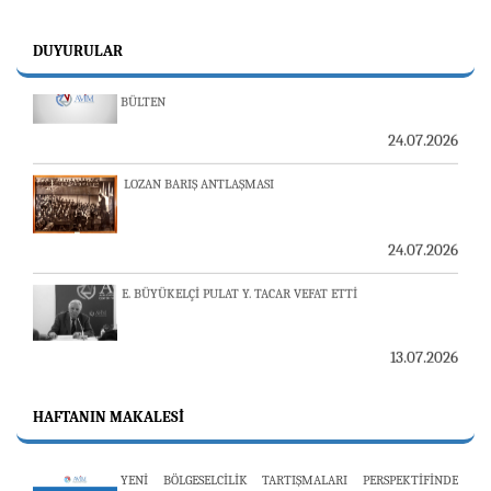
DUYURULAR
23-24 TEMMUZ SUNUCU SORUNU VE AVİM GÜNLÜK
BÜLTEN
24.07.2026
LOZAN BARIŞ ANTLAŞMASI
24.07.2026
E. BÜYÜKELÇİ PULAT Y. TACAR VEFAT ETTİ
13.07.2026
"REVIEW OF ARMENIAN STUDIES (RAS)" DERGİSİ'NİN
53’ÜNCÜ SAYISI YAYINLANDI
HAFTANIN MAKALESI
YENİ BÖLGESELCİLİK TARTIŞMALARI PERSPEKTİFİNDE