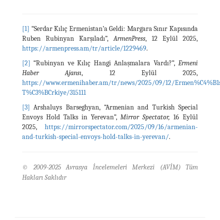
[1]
“Serdar Kılıç Ermenistan’a Geldi: Margara Sınır Kapısında
Ruben Rubinyan Karşıladı”,
ArmenPress
, 12 Eylül 2025,
https://armenpress.am/tr/article/1229469
.
[2]
“Rubinyan ve Kılıç Hangi Anlaşmalara Vardı?”,
Ermeni
Haber Ajansı
, 12 Eylül 2025,
https://www.ermenihaber.am/tr/news/2025/09/12/Ermen%C4%B1
T%C3%BCrkiye/315111
[3]
Arshaluys Barseghyan, “Armenian and Turkish Special
Envoys Hold Talks in Yerevan”,
Mirror Spectator,
16 Eylül
2025,
https://mirrorspectator.com/2025/09/16/armenian-
and-turkish-special-envoys-hold-talks-in-yerevan/
.
© 2009-2025 Avrasya İncelemeleri Merkezi (AVİM) Tüm
Hakları Saklıdır