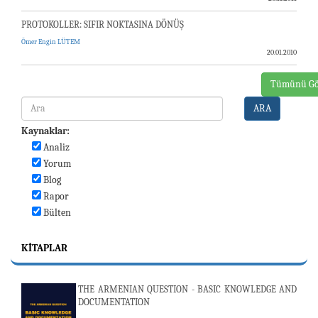
PROTOKOLLER: SIFIR NOKTASINA DÖNÜŞ
Ömer Engin LÜTEM
20.01.2010
Tümünü Gö
ARA
Kaynaklar:
Analiz
Yorum
Blog
Rapor
Bülten
KITAPLAR
THE ARMENIAN QUESTION - BASIC KNOWLEDGE AND
DOCUMENTATION