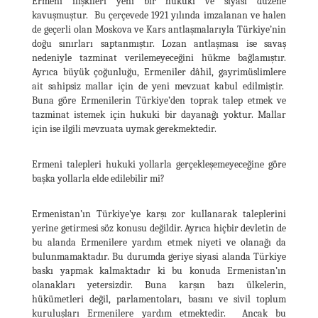
Ermeni ilişkileri yeni bir hukuki ve siyasi düzene
kavuşmuştur. Bu çerçevede 1921 yılında imzalanan ve halen
de geçerli olan Moskova ve Kars antlaşmalarıyla Türkiye’nin
doğu sınırları saptanmıştır. Lozan antlaşması ise savaş
nedeniyle tazminat verilemeyeceğini hükme bağlamıştır.
Ayrıca büyük çoğunluğu, Ermeniler dâhil, gayrimüslimlere
ait sahipsiz mallar için de yeni mevzuat kabul edilmiştir.
Buna göre Ermenilerin Türkiye’den toprak talep etmek ve
tazminat istemek için hukuki bir dayanağı yoktur. Mallar
için ise ilgili mevzuata uymak gerekmektedir.
Ermeni talepleri hukuki yollarla gerçekleşemeyeceğine göre
başka yollarla elde edilebilir mi?
Ermenistan’ın Türkiye’ye karşı zor kullanarak taleplerini
yerine getirmesi söz konusu değildir. Ayrıca hiçbir devletin de
bu alanda Ermenilere yardım etmek niyeti ve olanağı da
bulunmamaktadır. Bu durumda geriye siyasi alanda Türkiye
baskı yapmak kalmaktadır ki bu konuda Ermenistan’ın
olanakları yetersizdir. Buna karşın bazı ülkelerin,
hükümetleri değil, parlamentoları, basını ve sivil toplum
kuruluşları Ermenilere yardım etmektedir. Ancak bu