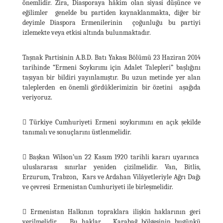
önemlidir. Zira, Diasporaya hâkim olan siyasi düşünce ve
eğilimler genelde bu partiden kaynaklanmakta, diğer bir
deyimle Diaspora Ermenilerinin çoğunluğu bu partiyi
izlemekte veya etkisi altında bulunmaktadır.
Taşnak Partisinin A.B.D. Batı Yakası Bölümü 23 Haziran 2014
tarihinde “Ermeni Soykırımı için Adalet Talepleri” başlığını
taşıyan bir bildiri yayınlamıştır. Bu uzun metinde yer alan
taleplerden en önemli gördüklerimizin bir özetini aşağıda
veriyoruz.
 Türkiye Cumhuriyeti Ermeni soykırımını en açık şekilde
tanımalı ve sonuçlarını üstlenmelidir.
 Başkan Wilson’un 22 Kasım 1920 tarihli kararı uyarınca
uluslararası sınırlar yeniden çizilmelidir. Van, Bitlis,
Erzurum, Trabzon, Kars ve Ardahan Vilâyetleriyle Ağrı Dağı
ve çevresi Ermenistan Cumhuriyeti ile birleşmelidir.
 Ermenistan Halkının topraklara ilişkin haklarının geri
verilmelidir. Bu haklar Karabağ bölgesinin bugünkü