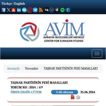
Türkçe
|
English
Toggle
naviga
Anasayfa
Yorumlar
TAŞNAK PARTİSİNİN PERİ MASALLARI
TAŞNAK PARTİSİNİN PERİ MASALLARI
YORUM NO : 2014 / 69
ÖMER ENGIN LÜTEM
5 dk okuma
25.06.2014