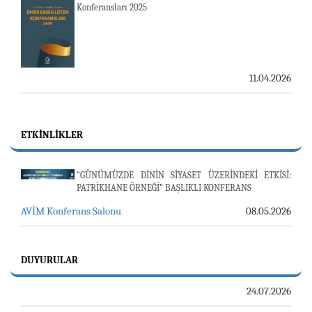
Konferansları 2025
11.04.2026
ETKINLIKLER
“GÜNÜMÜZDE DİNİN SİYASET ÜZERİNDEKİ ETKİSİ:
PATRİKHANE ÖRNEĞİ” BAŞLIKLI KONFERANS
AVİM Konferans Salonu
08.05.2026
23-24 TEMMUZ SUNUCU SORUNU VE AVİM GÜNLÜK
BÜLTEN
DUYURULAR
24.07.2026
LOZAN BARIŞ ANTLAŞMASI