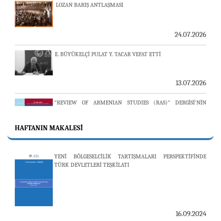
24.07.2026
E. BÜYÜKELÇİ PULAT Y. TACAR VEFAT ETTİ
13.07.2026
"REVIEW OF ARMENIAN STUDIES (RAS)" DERGİSİ'NİN
53’ÜNCÜ SAYISI YAYINLANDI
HAFTANIN MAKALESI
25.06.2026
YENİ BÖLGESELCİLİK TARTIŞMALARI PERSPEKTİFİNDE
AVİM, ÖZBEKİSTAN’DAN İKİ ÖNEMLİ DÜŞÜNCE
TÜRK DEVLETLERİ TEŞKİLATI
KURULUŞUNU KONUK ETTİ
19.06.2026
16.09.2024