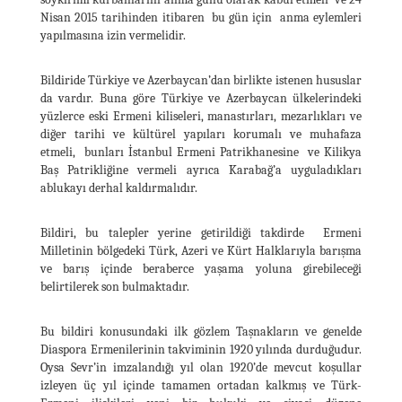
Nisan 2015 tarihinden itibaren bu gün için anma eylemleri
yapılmasına izin vermelidir.
Bildiride Türkiye ve Azerbaycan’dan birlikte istenen hususlar
da vardır. Buna göre Türkiye ve Azerbaycan ülkelerindeki
yüzlerce eski Ermeni kiliseleri, manastırları, mezarlıkları ve
diğer tarihi ve kültürel yapıları korumalı ve muhafaza
etmeli, bunları İstanbul Ermeni Patrikhanesine ve Kilikya
Baş Patrikliğine vermeli ayrıca Karabağ’a uyguladıkları
ablukayı derhal kaldırmalıdır.
Bildiri, bu talepler yerine getirildiği takdirde Ermeni
Milletinin bölgedeki Türk, Azeri ve Kürt Halklarıyla barışma
ve barış içinde beraberce yaşama yoluna girebileceği
belirtilerek son bulmaktadır.
Bu bildiri konusundaki ilk gözlem Taşnakların ve genelde
Diaspora Ermenilerinin takviminin 1920 yılında durduğudur.
Oysa Sevr’in imzalandığı yıl olan 1920’de mevcut koşullar
izleyen üç yıl içinde tamamen ortadan kalkmış ve Türk-