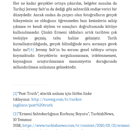
Her ne kadar gerçekler ortaya çıkarılsa, belgeler sunulsa da
Tarihçi Jeremy Salt’ın da dediği gibi sahtecilik endişe verici bir
düzeydedir. Ancak ondan da çarpıcı olan fotoğrafların gerçek
hikayesinin ne olduğunu öğrenmeden bazı kesimlerin sahip
çıkması ve kendi söylem ve amaçları doğrultusunda kötüye
kullanılmasıdır. Çünkü Ermeni iddiaları artık tarihten çok
teolojiye geçmiş, tabu haline gelmiştir. Tarih
kutsallaştırıldığında, gerçek bilindiğinde soru sormaya gerek
kalır mı?
[4]
Jeremy Salt’ın bu sorusu genel tabloyu ortaya
koymaktadır. Gerçeklerin sorgulanmaması, irdelenmemesi,
kaynağının araştırılmaması masumiyetin darağacında
sallandırılması anlamına gelmektedir.
[1]
“Post-Truth”, sözcük anlamı için lütfen linke
tıklayınız:
http://tureng.com/tr/turkce-
ingilizce/post%20truth
[2]
“Ermeni Sahtekarlığının Korkunç Boyutu”, TurkishNews,
10 Temmuz
2018,
https://www.turkishnews.com/tr/content/2010/02/13/ermeni