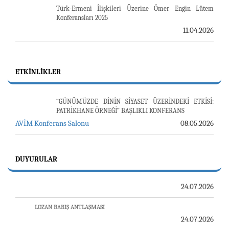
Türk-Ermeni İlişkileri Üzerine Ömer Engin Lütem
Konferansları 2025
11.04.2026
ETKINLIKLER
“GÜNÜMÜZDE DİNİN SİYASET ÜZERİNDEKİ ETKİSİ:
PATRİKHANE ÖRNEĞİ” BAŞLIKLI KONFERANS
AVİM Konferans Salonu
08.05.2026
23-24 TEMMUZ SUNUCU SORUNU VE AVİM GÜNLÜK
DUYURULAR
BÜLTEN
24.07.2026
LOZAN BARIŞ ANTLAŞMASI
24.07.2026
E. BÜYÜKELÇİ PULAT Y. TACAR VEFAT ETTİ