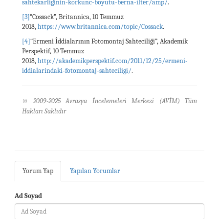
sahtekarliginin-korkunc-boyutu-berna-ilter/amp/
.
[3]
“Cossack”, Britannica, 10 Temmuz
2018,
https://www.britannica.com/topic/Cossack
.
[4]
“Ermeni İddialarının Fotomontaj Sahteciliği”, Akademik
Perspektif, 10 Temmuz
2018,
http://akademikperspektif.com/2011/12/25/ermeni-
iddialarindaki-fotomontaj-sahteciligi/
.
© 2009-2025 Avrasya İncelemeleri Merkezi (AVİM) Tüm
Hakları Saklıdır
Yorum Yap
Yapılan Yorumlar
Ad Soyad