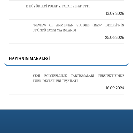
13.07.2026
"REVIEW OF ARMENIAN STUDIES (RAS)" DERGİSİ'NİN
53’ÜNCÜ SAYISI YAYINLANDI
25.06.2026
AVİM, ÖZBEKİSTAN’DAN İKİ ÖNEMLİ DÜŞÜNCE
KURULUŞUNU KONUK ETTİ
19.06.2026
HAFTANIN MAKALESI
YENİ BÖLGESELCİLİK TARTIŞMALARI PERSPEKTİFİNDE
TÜRK DEVLETLERİ TEŞKİLATI
16.09.2024