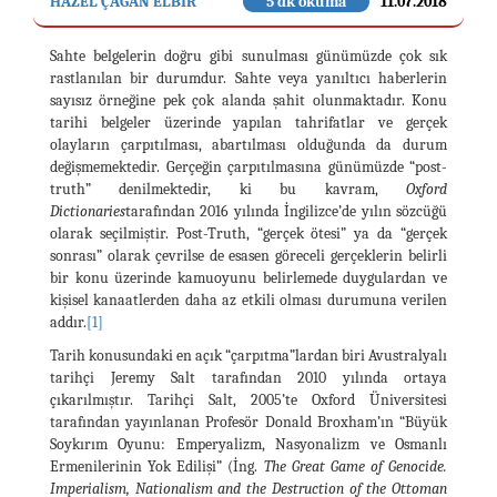
HAZEL ÇAĞAN ELBİR
5 dk okuma
11.07.2018
Sahte belgelerin doğru gibi sunulması günümüzde çok sık
rastlanılan bir durumdur. Sahte veya yanıltıcı haberlerin
sayısız örneğine pek çok alanda şahit olunmaktadır. Konu
tarihi belgeler üzerinde yapılan tahrifatlar ve gerçek
olayların çarpıtılması, abartılması olduğunda da durum
değişmemektedir. Gerçeğin çarpıtılmasına günümüzde “post-
truth” denilmektedir, ki bu kavram,
Oxford
Dictionaries
tarafından 2016 yılında İngilizce’de yılın sözcüğü
olarak seçilmiştir. Post-Truth, “gerçek ötesi” ya da “gerçek
sonrası” olarak çevrilse de esasen göreceli gerçeklerin belirli
bir konu üzerinde kamuoyunu belirlemede duygulardan ve
kişisel kanaatlerden daha az etkili olması durumuna verilen
addır.
[1]
Tarih konusundaki en açık “çarpıtma”lardan biri Avustralyalı
tarihçi Jeremy Salt tarafından 2010 yılında ortaya
çıkarılmıştır. Tarihçi Salt, 2005’te Oxford Üniversitesi
tarafından yayınlanan Profesör Donald Broxham’ın “Büyük
Soykırım Oyunu: Emperyalizm, Nasyonalizm ve Osmanlı
Ermenilerinin Yok Edilişi” (İng.
The Great Game of Genocide.
Imperialism, Nationalism and the Destruction of the Ottoman