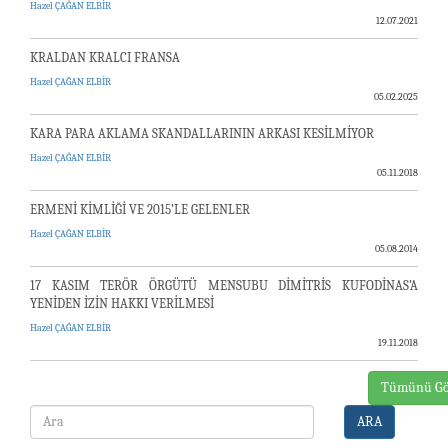
Hazel ÇAĞAN ELBİR
12.07.2021
KRALDAN KRALCI FRANSA
Hazel ÇAĞAN ELBİR
05.02.2025
KARA PARA AKLAMA SKANDALLARININ ARKASI KESİLMİYOR
Hazel ÇAĞAN ELBİR
05.11.2018
ERMENİ KİMLİĞİ VE 2015’LE GELENLER
Hazel ÇAĞAN ELBİR
05.08.2014
17 KASIM TERÖR ÖRGÜTÜ MENSUBU DİMİTRİS KUFODİNAS’A
YENİDEN İZİN HAKKI VERİLMESİ
Hazel ÇAĞAN ELBİR
19.11.2018
Tümünü Gö
ARA