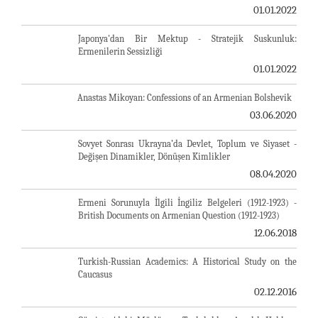
01.01.2022
Japonya'dan Bir Mektup - Stratejik Suskunluk:
Ermenilerin Sessizliği
01.01.2022
Anastas Mikoyan: Confessions of an Armenian Bolshevik
03.06.2020
Sovyet Sonrası Ukrayna’da Devlet, Toplum ve Siyaset -
Değişen Dinamikler, Dönüşen Kimlikler
08.04.2020
Ermeni Sorunuyla İlgili İngiliz Belgeleri (1912-1923) -
British Documents on Armenian Question (1912-1923)
12.06.2018
Turkish-Russian Academics: A Historical Study on the
Caucasus
02.12.2016