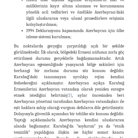
mülklerinin kayıt altına alınması ve korunmasına
yönelik acil tedbirleri ve özellikle Azerbaycan'daki
ilgili uluslararası veya ulusal prosedürlere erişimin
kolaylaştırılması;
1994 Deklarasyonu kapsamında Azerbaycan için ülke
izleme sistemi kurulması;
Bu noktalarda gerçeğin çarpıtıldığı açık bir şekilde
görülmektedir. İlk olarak, bölgedeki Ermeni nüfusun zorla göç
ettirilmesi durumu gerçeklerle bağdaşmamaktadır. Artık
Azerbaycan egemenliğinde yaşayacak bölge sakinleri için
herhangi bir zorlama durumu söz konusu değildir.
Karabağ’daki tanınmayan ayrılıkçı rejim kendini
feshedeceğini açıklamıştır. Azerbaycan açıkça Karabağ
Ermenilerini Azerbaycan vatandaşı olarak yeniden entegre
etmek istediğini belirtmiş
[2]
, aylar öncesinden beri
Azerbaycan yönetimi tarafından Azerbaycan vatandaşları ile
eşit haklara sahip olacağı vurgusu defalarca dile getirilmiştir.
Dolayısıyla güvenlik açısından bir tehlike söz konusu değildir.
Yaptığı açıklamalarla Azerbaycan kendini uluslararası
alanda bağlamıştır. Karabağ’da “soykırım” ya da “etnik
temizlik” yapıldığına ilişkin ise hiçbir somut kanıta