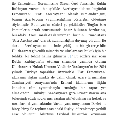
ile Ermenistan Normalleşme Süreci Özel Temsilcisi Rubin
Rubinyan vurucu bir şekilde, Azerbaycanlıların bugünkü
Ermenistan’ı “Batı Azerbaycan” olarak isimlendirdiğini,
bunun Azerbaycan yayılmacılığının göstergesi olduğunu
söylemiştir. Rubinyan’ın sözleri şu şekildedir: “Bugün bazı
komitelerin ortak oturumunda hazır bulunan bazılarınız,
buradaki Azeri meslektaşlarımızdan birinin Ermenistan'ı
‘Batı Azerbaycan’ olarak adlandırdığını duymuş olabilir. Bu
durum Azerbaycan'ın ne hale geldiğinin bir göstergesidir.
Uluslararası güvenlik mimarisi ve uluslararası hukuk için bir
tehlike, bir tehdit haline gelmiştir
[5]
.” Bu sözleri sarf eden
Rubin Rubinyan’ın oturum sırasında yanında oturan
Uluslararası Hukuk Uzmanı Vladimir Vardanyan’ın ise 2014
yılında Türkiye toprakları üzerindeki “Batı Ermenistan”
iddiasına ilişkin madde de dahil olmak üzere Ermenistan
Cumhuriyeti Anayasası'nda Ermeni iddialarına ilişkin
konuları tüm ayrıntılarıyla sunduğu bir rapor yer
almaktadır. Hukukçu Vardanyan'a göre Ermenistan'ın ana
belgesinde sözde soykırıma yapılan atıf uluslararası hukuk ve
normlara dayanmaktadır. Vardanyan, anayasanın Devlet ile
birey, birey ile toplum arasındaki ilişkiyi düzenlemeye yetkili
araç olduğunu belirtmiş, tarihsel hükümler koymanın