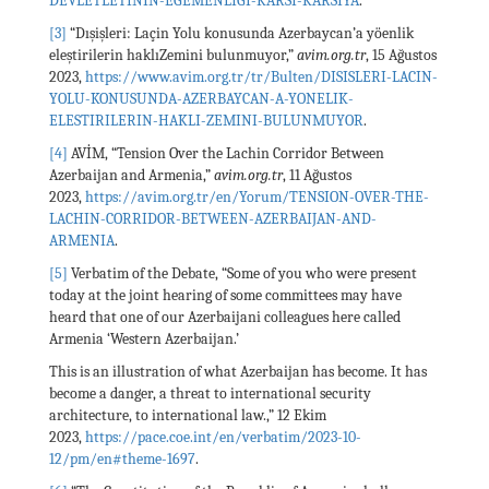
DEVLETLETININ-EGEMENLIGI-KARSI-KARSIYA
.
[3]
“Dışişleri: Laçin Yolu konusunda Azerbaycan’a yöenlik
eleştirilerin haklıZemini bulunmuyor,”
avim.org.tr
, 15 Ağustos
2023,
https://www.avim.org.tr/tr/Bulten/DISISLERI-LACIN-
YOLU-KONUSUNDA-AZERBAYCAN-A-YONELIK-
ELESTIRILERIN-HAKLI-ZEMINI-BULUNMUYOR
.
[4]
AVİM, “Tension Over the Lachin Corridor Between
Azerbaijan and Armenia,”
avim.org.tr
, 11 Ağustos
2023,
https://avim.org.tr/en/Yorum/TENSION-OVER-THE-
LACHIN-CORRIDOR-BETWEEN-AZERBAIJAN-AND-
ARMENIA
.
[5]
Verbatim of the Debate, “Some of you who were present
today at the joint hearing of some committees may have
heard that one of our Azerbaijani colleagues here called
Armenia ‘Western Azerbaijan.’
This is an illustration of what Azerbaijan has become. It has
become a danger, a threat to international security
architecture, to international law.,” 12 Ekim
2023,
https://pace.coe.int/en/verbatim/2023-10-
12/pm/en#theme-1697
.