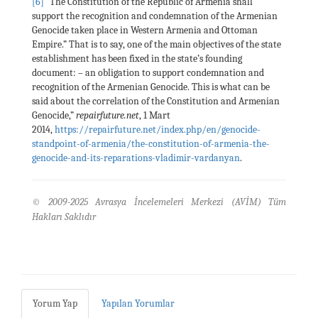
[6]
“The Constitution of the Republic of Armenia shall
support the recognition and condemnation of the Armenian
Genocide taken place in Western Armenia and Ottoman
Empire.” That is to say, one of the main objectives of the state
establishment has been fixed in the state’s founding
document: – an obligation to support condemnation and
recognition of the Armenian Genocide. This is what can be
said about the correlation of the Constitution and Armenian
Genocide,”
repairfuture.net
, 1 Mart
2014,
https://repairfuture.net/index.php/en/genocide-
standpoint-of-armenia/the-constitution-of-armenia-the-
genocide-and-its-reparations-vladimir-vardanyan
.
© 2009-2025 Avrasya İncelemeleri Merkezi (AVİM) Tüm
Hakları Saklıdır
Yorum Yap
Yapılan Yorumlar