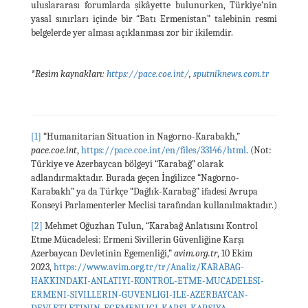
uluslararası forumlarda şikâyette bulunurken, Türkiye’nin
yasal sınırları içinde bir “Batı Ermenistan” talebinin resmi
belgelerde yer alması açıklanması zor bir ikilemdir.
*Resim kaynakları:
https://pace.coe.int/
,
sputniknews.com.tr
[1]
“Humanitarian Situation in Nagorno-Karabakh,”
pace.coe.int
,
https://pace.coe.int/en/files/33146/html
. (Not:
Türkiye ve Azerbaycan bölgeyi “Karabağ” olarak
adlandırmaktadır. Burada geçen İngilizce “Nagorno-
Karabakh” ya da Türkçe “Dağlık-Karabağ” ifadesi Avrupa
Konseyi Parlamenterler Meclisi tarafından kullanılmaktadır.)
[2]
Mehmet Oğuzhan Tulun, “Karabağ Anlatısını Kontrol
Etme Mücadelesi: Ermeni Sivillerin Güvenliğine Karşı
Azerbaycan Devletinin Egemenliği,”
avim.org.tr
, 10 Ekim
2023,
https://www.avim.org.tr/tr/Analiz/KARABAG-
HAKKINDAKI-ANLATIYI-KONTROL-ETME-MUCADELESI-
ERMENI-SIVILLERIN-GUVENLIGI-ILE-AZERBAYCAN-