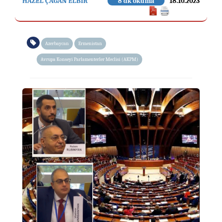
HAZEL ÇAĞAN ELBİR
8 dk okuma
18.10.2023
Azerbaycan
Ermenistan
Avrupa Konseyi Parlamenterler Meclisi (AKPM)