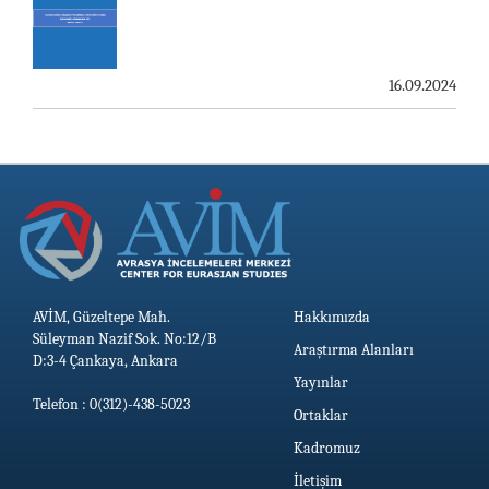
AVİM, ÖZBEKİSTAN’DAN İKİ ÖNEMLİ DÜŞÜNCE
KURULUŞUNU KONUK ETTİ
19.06.2026
16.09.2024
AVİM, Güzeltepe Mah.
Hakkımızda
Süleyman Nazif Sok. No:12/B
Araştırma Alanları
D:3-4 Çankaya, Ankara
Yayınlar
Telefon : 0(312)-438-5023
Ortaklar
Kadromuz
İletişim