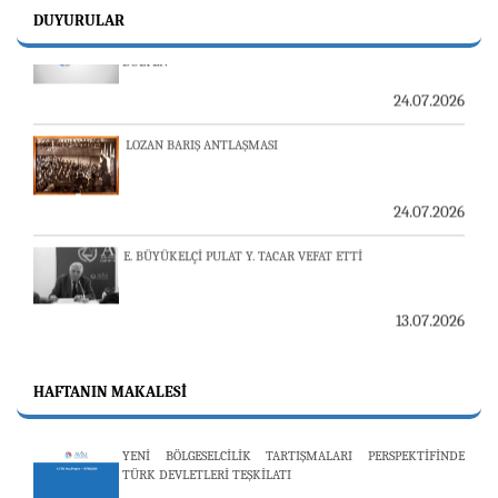
23-24 TEMMUZ SUNUCU SORUNU VE AVİM GÜNLÜK
DUYURULAR
BÜLTEN
24.07.2026
LOZAN BARIŞ ANTLAŞMASI
24.07.2026
E. BÜYÜKELÇİ PULAT Y. TACAR VEFAT ETTİ
13.07.2026
"REVIEW OF ARMENIAN STUDIES (RAS)" DERGİSİ'NİN
53’ÜNCÜ SAYISI YAYINLANDI
HAFTANIN MAKALESI
YENİ BÖLGESELCİLİK TARTIŞMALARI PERSPEKTİFİNDE
25.06.2026
TÜRK DEVLETLERİ TEŞKİLATI