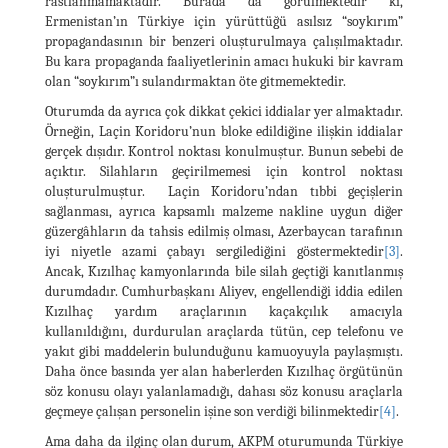
rastlanmamaktadır. Burada da görülmektedir ki,
Ermenistan’ın Türkiye için yürüttüğü asılsız “soykırım”
propagandasının bir benzeri oluşturulmaya çalışılmaktadır.
Bu kara propaganda faaliyetlerinin amacı hukuki bir kavram
olan “soykırım”ı sulandırmaktan öte gitmemektedir.
Oturumda da ayrıca çok dikkat çekici iddialar yer almaktadır.
Örneğin, Laçin Koridoru’nun bloke edildiğine ilişkin iddialar
gerçek dışıdır. Kontrol noktası konulmuştur. Bunun sebebi de
açıktır. Silahların geçirilmemesi için kontrol noktası
oluşturulmuştur. Laçin Koridoru’ndan tıbbi geçişlerin
sağlanması, ayrıca kapsamlı malzeme nakline uygun diğer
güzergâhların da tahsis edilmiş olması, Azerbaycan tarafının
iyi niyetle azami çabayı sergilediğini göstermektedir
[3]
.
Ancak, Kızılhaç kamyonlarında bile silah geçtiği kanıtlanmış
durumdadır. Cumhurbaşkanı Aliyev, engellendiği iddia edilen
Kızılhaç yardım araçlarının kaçakçılık amacıyla
kullanıldığını, durdurulan araçlarda tütün, cep telefonu ve
yakıt gibi maddelerin bulunduğunu kamuoyuyla paylaşmıştı.
Daha önce basında yer alan haberlerden Kızılhaç örgütünün
söz konusu olayı yalanlamadığı, dahası söz konusu araçlarla
geçmeye çalışan personelin işine son verdiği bilinmektedir
[4]
.
Ama daha da ilginç olan durum, AKPM oturumunda Türkiye