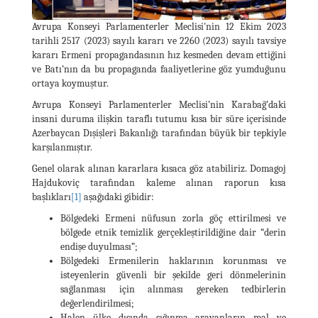
Avrupa Konseyi Parlamenterler Meclisi'nin 12 Ekim 2023
tarihli 2517 (2023) sayılı kararı ve 2260 (2023) sayılı tavsiye
kararı Ermeni propagandasının hız kesmeden devam ettiğini
ve Batı’nın da bu propaganda faaliyetlerine göz yumduğunu
ortaya koymuştur.
Avrupa Konseyi Parlamenterler Meclisi’nin Karabağ’daki
insani duruma ilişkin taraflı tutumu kısa bir süre içerisinde
Azerbaycan Dışişleri Bakanlığı tarafından büyük bir tepkiyle
karşılanmıştır.
Genel olarak alınan kararlara kısaca göz atabiliriz. Domagoj
Hajdukoviç tarafından kaleme alınan raporun kısa
başlıkları
[1]
aşağıdaki gibidir:
Bölgedeki Ermeni nüfusun zorla göç ettirilmesi ve
bölgede etnik temizlik gerçekleştirildiğine dair “derin
endişe duyulması”;
Bölgedeki Ermenilerin haklarının korunması ve
isteyenlerin güvenli bir şekilde geri dönmelerinin
sağlanması için alınması gereken tedbirlerin
değerlendirilmesi;
Halen ülke dışında sığınma arayanların mal ve