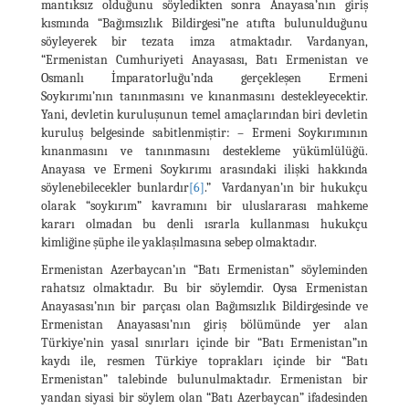
mantıksız olduğunu söyledikten sonra Anayasa’nın giriş
kısmında “Bağımsızlık Bildirgesi”ne atıfta bulunulduğunu
söyleyerek bir tezata imza atmaktadır. Vardanyan,
“Ermenistan Cumhuriyeti Anayasası, Batı Ermenistan ve
Osmanlı İmparatorluğu’nda gerçekleşen Ermeni
Soykırımı’nın tanınmasını ve kınanmasını destekleyecektir.
Yani, devletin kuruluşunun temel amaçlarından biri devletin
kuruluş belgesinde sabitlenmiştir: – Ermeni Soykırımının
kınanmasını ve tanınmasını destekleme yükümlülüğü.
Anayasa ve Ermeni Soykırımı arasındaki ilişki hakkında
söylenebilecekler bunlardır
[6]
.” Vardanyan’ın bir hukukçu
olarak “soykırım” kavramını bir uluslararası mahkeme
kararı olmadan bu denli ısrarla kullanması hukukçu
kimliğine şüphe ile yaklaşılmasına sebep olmaktadır.
Ermenistan Azerbaycan’ın “Batı Ermenistan” söyleminden
rahatsız olmaktadır. Bu bir söylemdir. Oysa Ermenistan
Anayasası’nın bir parçası olan Bağımsızlık Bildirgesinde ve
Ermenistan Anayasası’nın giriş bölümünde yer alan
Türkiye’nin yasal sınırları içinde bir “Batı Ermenistan”ın
kaydı ile, resmen Türkiye toprakları içinde bir “Batı
Ermenistan” talebinde bulunulmaktadır. Ermenistan bir
yandan siyasi bir söylem olan “Batı Azerbaycan” ifadesinden