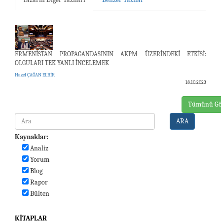
ERMENİSTAN PROPAGANDASININ AKPM ÜZERİNDEKİ ETKİSİ:
OLGULARI TEK YANLI İNCELEMEK
Hazel ÇAĞAN ELBİR
18.10.2023
Tümünü Gö
ARA
Kaynaklar:
Analiz
Yorum
Blog
Rapor
Bülten
KITAPLAR