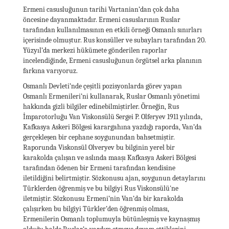
Ermeni casusluğunun tarihi Vartanian’dan çok daha
öncesine dayanmaktadır. Ermeni casuslarının Ruslar
tarafından kullanılmasının en etkili örneği Osmanlı sınırları
içerisinde olmuştur. Rus konsüller ve subayları tarafından 20.
Yüzyıl’da merkezi hükümete gönderilen raporlar
incelendiğinde, Ermeni casusluğunun örgütsel arka planının
farkına varıyoruz.
Osmanlı Devleti’nde çeşitli pozisyonlarda görev yapan
Osmanlı Ermenileri’ni kullanarak, Ruslar Osmanlı yönetimi
hakkında gizli bilgiler edinebilmiştirler. Örneğin, Rus
İmparotorluğu Van Viskonsülü Sergei P. Olferyev 1911 yılında,
Kafkasya Askeri Bölgesi karargahına yazdığı raporda, Van’da
gerçekleşen bir cephane soygunundan bahsetmiştir.
Raporunda Viskonsül Olveryev bu bilginin yerel bir
karakolda çalışan ve aslında maaşı Kafkasya Askeri Bölgesi
tarafından ödenen bir Ermeni tarafından kendisine
iletildiğini belirtmiştir. Sözkonusu ajan, soygunun detaylarını
Türklerden öğrenmiş ve bu bilgiyi Rus Viskonsülü'ne
iletmiştir. Sözkonusu Ermeni’nin Van’da bir karakolda
çalışırken bu bilgiyi Türkler’den öğrenmiş olması,
Ermenilerin Osmanlı toplumuyla bütünleşmiş ve kaynaşmış