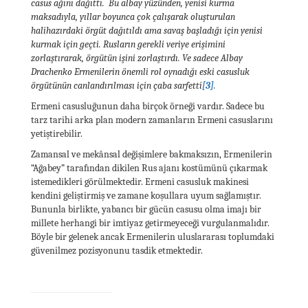
casus ağını dağıttı. Bu albay yüzünden, yenisi kurma
maksadıyla, yıllar boyunca çok çalışarak oluşturulan
halihazırdaki örgüt dağıtıldı ama savaş başladığı için yenisi
kurmak için geçti. Rusların gerekli veriye erişimini
zorlaştırarak, örgütün işini zorlaştırdı. Ve sadece Albay
Drachenko Ermenilerin önemli rol oynadığı eski casusluk
örgütünün canlandırılması için çaba sarfetti
[3]
.
Ermeni casusluğunun daha birçok örneği vardır. Sadece bu
tarz tarihi arka plan modern zamanların Ermeni casuslarını
yetiştirebilir.
Zamansal ve mekânsal değişimlere bakmaksızın, Ermenilerin
“Ağabey” tarafından dikilen Rus ajanı kostümünü çıkarmak
istemedikleri görülmektedir. Ermeni casusluk makinesi
kendini geliştirmiş ve zamane koşullara uyum sağlamıştır.
Bununla birlikte, yabancı bir gücün casusu olma imajı bir
millete herhangi bir imtiyaz getirmeyeceği vurgulanmalıdır.
Böyle bir gelenek ancak Ermenilerin uluslararası toplumdaki
güvenilmez pozisyonunu tasdik etmektedir.