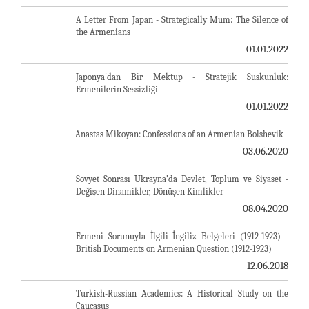
A Letter From Japan - Strategically Mum: The Silence of
the Armenians
01.01.2022
Japonya'dan Bir Mektup - Stratejik Suskunluk:
Ermenilerin Sessizliği
01.01.2022
Anastas Mikoyan: Confessions of an Armenian Bolshevik
03.06.2020
Sovyet Sonrası Ukrayna’da Devlet, Toplum ve Siyaset -
Değişen Dinamikler, Dönüşen Kimlikler
08.04.2020
Ermeni Sorunuyla İlgili İngiliz Belgeleri (1912-1923) -
British Documents on Armenian Question (1912-1923)
12.06.2018
Turkish-Russian Academics: A Historical Study on the
Caucasus