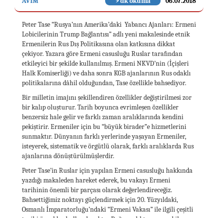
AVİM
9 dk okuma
06.07.2018
Peter Tase “Rusya’nın Amerika’daki Yabancı Ajanları: Ermeni
Lobicilerinin Trump Bağlantısı” adlı yeni makalesinde etnik
Ermenilerin Rus Dış Politikasına olan katkısına dikkat
çekiyor. Yazara göre Ermeni casusluğu Ruslar tarafından
etkileyici bir şekilde kullanılmış. Ermeni NKVD’nin (İçişleri
Halk Komiserliği) ve daha sonra KGB ajanlarının Rus odaklı
politikalarına dâhil olduğundan, Tase özellikle bahsediyor.
Bir milletin imajını şekillendiren özellikler değiştirilmesi zor
bir kalıp oluşturur. Tarih boyunca evrimleşen özellikler
benzersiz hale gelir ve farklı zaman aralıklarında kendini
pekiştirir. Ermeniler için bu “büyük birader”e hizmetlerini
sunmaktır. Dünyanın farklı yerlerinde yaşayan Ermeniler,
isteyerek, sistematik ve örgütlü olarak, farklı aralıklarda Rus
ajanlarına dönüştürülmüşlerdir.
Peter Tase’in Ruslar için yapılan Ermeni casusluğu hakkında
yazdığı makaleden hareket ederek, bu vakayı Ermeni
tarihinin önemli bir parçası olarak değerlendireceğiz.
Bahsettiğimiz noktayı güçlendirmek için 20. Yüzyıldaki,
Osmanlı İmparatorluğu’ndaki “Ermeni Vakası” ile ilgili çeşitli