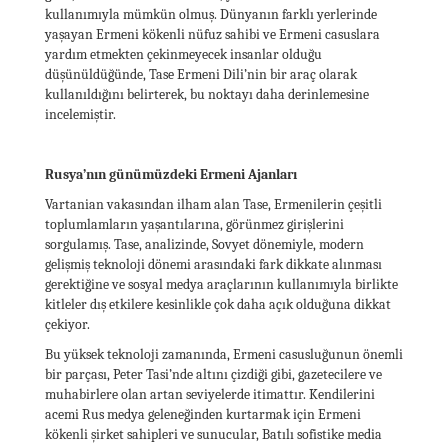
kullanımıyla mümkün olmuş. Dünyanın farklı yerlerinde
yaşayan Ermeni kökenli nüfuz sahibi ve Ermeni casuslara
yardım etmekten çekinmeyecek insanlar olduğu
düşünüldüğünde, Tase Ermeni Dili’nin bir araç olarak
kullanıldığını belirterek, bu noktayı daha derinlemesine
incelemiştir.
Rusya’nın günümüzdeki Ermeni Ajanları
Vartanian vakasından ilham alan Tase, Ermenilerin çeşitli
toplumlamların yaşantılarına, görünmez girişlerini
sorgulamış. Tase, analizinde, Sovyet dönemiyle, modern
gelişmiş teknoloji dönemi arasındaki fark dikkate alınması
gerektiğine ve sosyal medya araçlarının kullanımıyla birlikte
kitleler dış etkilere kesinlikle çok daha açık olduğuna dikkat
çekiyor.
Bu yüksek teknoloji zamanında, Ermeni casusluğunun önemli
bir parçası, Peter Tasi’nde altını çizdiği gibi, gazetecilere ve
muhabirlere olan artan seviyelerde itimattır. Kendilerini
acemi Rus medya geleneğinden kurtarmak için Ermeni
kökenli şirket sahipleri ve sunucular, Batılı sofistike media