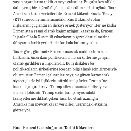
yayın organlarını taklit etmeye çalıştılar. Bu çaba kesinlikle,
daha geniş bir coğrafi ölçüde tasdik edilmelerini sağladı. Tase,
Amerikan karar vericileri ile, Ermeni kökenli Russia Today
(RT) sunucularının arasındaki, Rus Hükümeti olan
ilişkilerini güçlendiren ilişkiyi örnek gösteriyor. Her ne kadar
Ermenistan resmi olarak bağımsızlığını kazansa da, Ermeni
“ajanlar” hala Rus milli çıkarlarının gerçekleştirilmesine,
dünyanın farklı yerlerinde, katkıda bulunuyorlar.
Tase’e göre, günümüz Ermeni casusluk makinesinin son
halkasını, Amerikan politikacıları ile, şirketlerine çalışan
olarak girdikleri iş ilişkileridir. Bu iş ilişkileri bu
politikacıların şirketlerine içerden bilgi almak için girmesiyle
oluşmuştur. Ermeni çalışanlar, saygı ve güven kazanarak,
siyasetçilerle iyi ilşiklerini sürdürmüştürler. Trump Inc.
kıdemli çalışanları ve Trump ailesi arasındaki ilişkiye ve
Ermeni lobisinin Trump seçim kampanyasındaki
faaliyetlerine dikkat çeken Tase, bu etnik azınlığın
Amerika’nın mevcut karar vericileri üzerindeki etkisini
gösteriyor.
Rus - Ermeni Casusluğunun Tarihi Kökenleri