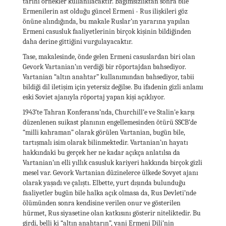
tarihi örnekler kullanılacaktır. Bağımsızlıktan sonra bile
Ermenilerin ast olduğu güncel Ermeni - Rus ilişkileri göz
önüne alındığında, bu makale Ruslar’ın yararına yapılan
Ermeni casusluk faaliyetlerinin birçok kişinin bildiğinden
daha derine gittiğini vurgulayacaktır.
Tase, makalesinde, önde gelen Ermeni casuslardan biri olan
Gevork Vartanian’ın verdiği bir röportajdan bahsediyor.
Vartanian “altın anahtar” kullanımından bahsediyor, tabii
bildiği dil iletişim için yetersiz değilse. Bu ifadenin gizli anlamı
eski Soviet ajanıyla röportaj yapan kişi açıklıyor.
1943’te Tahran Konferansı’nda, Churchill’e ve Stalin’e karşı
düzenlenen suikast planının engellemesinden ötürü SSCB’de
“milli kahraman” olarak görülen Vartanian, bugün bile,
tartışmalı isim olarak bilinmektedir. Vartanian’ın hayatı
hakkındaki bu gerçek her ne kadar açıkça anlatılsa da
Vartanian’ın elli yıllık casusluk kariyeri hakkında birçok gizli
mesel var. Gevork Vartanian düzinelerce ülkede Sovyet ajanı
olarak yaşadı ve çalıştı. Elbette, yurt dışında bulunduğu
faaliyetler bugün bile halka açık olmasa da, Rus Devleti’nde
ölümünden sonra kendisine verilen onur ve gösterilen
hürmet, Rus siyasetine olan katkısını gösterir niteliktedir. Bu
girdi, belli ki “altın anahtarın”, yani Ermeni Dili’nin