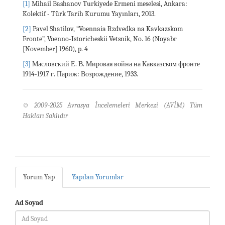
[1]
Mihail Bashanov Turkiyede Ermeni meselesi, Ankara:
Kolektif - Türk Tarih Kurumu Yayınları, 2013.
[2]
Pavel Shatilov, “Voennaia Rzdvedka na Kavkazskom
Fronte”, Voenno-Istoricheskii Vetsnik, No. 16 (Noyabr
[November] 1960), p. 4
[3]
Масловский Е. В. Мировая война на Кавказском фронте
1914-1917 г. Париж: Возрождение, 1933.
© 2009-2025 Avrasya İncelemeleri Merkezi (AVİM) Tüm
Hakları Saklıdır
Yorum Yap
Yapılan Yorumlar
Ad Soyad