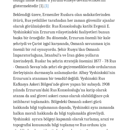
olduğu halde Ruslar’a yardım etmeye devam ettiklerini
göstermektedir [1].
[1]
Beklendiği üzere, Ermeniler Ruslara olan sadakatlerinden
ötürü, Rus yetkililer tarafından her zaman güvenilir ajanlar
olarak görülmüşlerdir. Rus Konsolosluğu katibi Evgenii E.
Vyshinkskii’nin Erzurum vilayetindeki faaliyetleri bunun
başka bir örneğidir. Bu dönemde, Erzurum önemli bir kale
şehriydi ve Çarist işgal karşısında, Osmanlı savunması için
önemli bir rol oynuyordu. Şehir Rusya’dan Osmanlı
İmparatorluğuna, İstanbul’a ve İran giden yolların
üzerindeydi. Ruslar bu şehrin stratejik önemini 1877 - 78 Rus
- Osmanlı Savaşı’nda şehri ele geçiremediklerinde ordularının
ilerleyişinin durmasıyla anlamışlardır. Albay Vyshinkskii’nin
Erzurum’a atanması bir tesadüf değildi. Vyshinskii Rus
Kafkasya Askeri Bölgesi’nde görev yapan bir subaydı. 1908
yılında Erzurum’daki Rus Konsolosluğu’na katip olarak
atansa da asıl görevi askeri casus olarak olabildiğince çok
istihbarat toplamaktı. Bölgedeki Osmanlı askeri gücü
hakkında bilgi toplamanın dışında, Vyshinskii aynı zamanda
halkın morali hakkında da bilgi toplamakla görevliydi.
Vyshinskii ayrıca bölgeyi kapsamlı olarak turlamış, arazi ve
topografisi konusunda bilgi toplamış ve Rus ordusu için