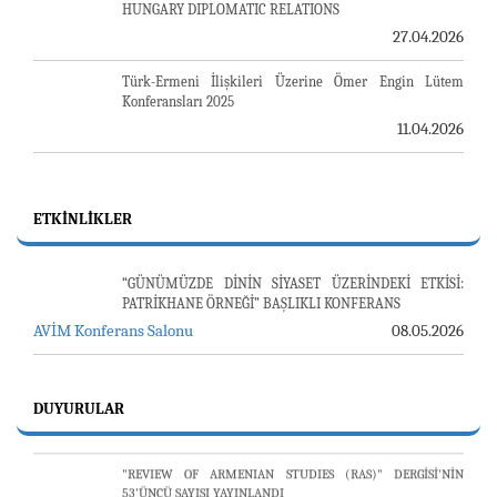
HUNGARY DIPLOMATIC RELATIONS
27.04.2026
Türk-Ermeni İlişkileri Üzerine Ömer Engin Lütem
Konferansları 2025
11.04.2026
23-24 TEMMUZ SUNUCU SORUNU VE AVİM GÜNLÜK
ETKINLIKLER
BÜLTEN
24.07.2026
“GÜNÜMÜZDE DİNİN SİYASET ÜZERİNDEKİ ETKİSİ:
PATRİKHANE ÖRNEĞİ” BAŞLIKLI KONFERANS
LOZAN BARIŞ ANTLAŞMASI
AVİM Konferans Salonu
08.05.2026
24.07.2026
E. BÜYÜKELÇİ PULAT Y. TACAR VEFAT ETTİ
13.07.2026
DUYURULAR
"REVIEW OF ARMENIAN STUDIES (RAS)" DERGİSİ'NİN
53’ÜNCÜ SAYISI YAYINLANDI
25.06.2026