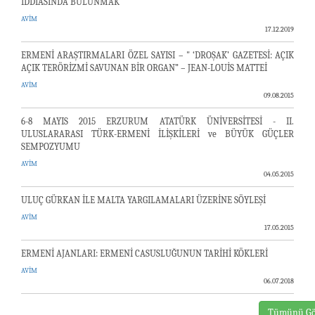
İDDİASINDA BULUNMAK
AVİM
17.12.2019
ERMENİ ARAŞTIRMALARI ÖZEL SAYISI – " ‘DROŞAK’ GAZETESİ: AÇIK
AÇIK TERÖRİZMİ SAVUNAN BİR ORGAN” – JEAN-LOUİS MATTEİ
AVİM
09.08.2015
6-8 MAYIS 2015 ERZURUM ATATÜRK ÜNİVERSİTESİ - II.
ULUSLARARASI TÜRK-ERMENİ İLİŞKİLERİ ve BÜYÜK GÜÇLER
SEMPOZYUMU
AVİM
04.05.2015
ULUÇ GÜRKAN İLE MALTA YARGILAMALARI ÜZERİNE SÖYLEŞİ
AVİM
17.05.2015
ERMENİ AJANLARI: ERMENİ CASUSLUĞUNUN TARİHİ KÖKLERİ
AVİM
06.07.2018
Tümünü Gö