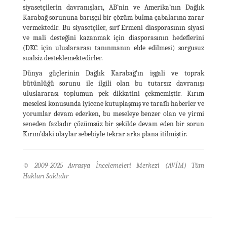
siyasetçilerin davranışları, AB’nin ve Amerika’nın Dağlık
Karabağ sorununa barışçıl bir çözüm bulma çabalarına zarar
vermektedir. Bu siyasetçiler, sırf Ermeni diasporasının siyasi
ve mali desteğini kazanmak için diasporasının hedeflerini
(DKC için uluslararası tanınmanın elde edilmesi) sorgusuz
sualsiz desteklemektedirler.
Dünya güçlerinin Dağlık Karabağ’ın işgali ve toprak
bütünlüğü sorunu ile ilgili olan bu tutarsız davranışı
uluslararası toplumun pek dikkatini çekmemiştir. Kırım
meselesi konusunda iyicene kutuplaşmış ve taraflı haberler ve
yorumlar devam ederken, bu meseleye benzer olan ve yirmi
seneden fazladır çözümsüz bir şekilde devam eden bir sorun
Kırım’daki olaylar sebebiyle tekrar arka plana itilmiştir.
© 2009-2025 Avrasya İncelemeleri Merkezi (AVİM) Tüm
Hakları Saklıdır