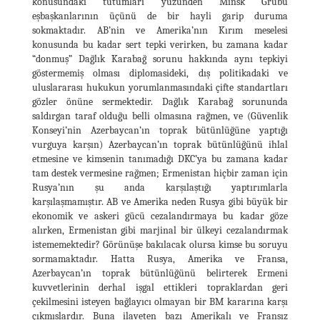
konusundaki tutumları yüzünden Minsk Grubu
eşbaşkanlarının üçünü de bir hayli garip duruma
sokmaktadır. AB’nin ve Amerika’nın Kırım meselesi
konusunda bu kadar sert tepki verirken, bu zamana kadar
“donmuş” Dağlık Karabağ sorunu hakkında aynı tepkiyi
göstermemiş olması diplomasideki, dış politikadaki ve
uluslararası hukukun yorumlanmasındaki çifte standartları
gözler önüne sermektedir. Dağlık Karabağ sorununda
saldırgan taraf olduğu belli olmasına rağmen, ve (Güvenlik
Konseyi’nin Azerbaycan’ın toprak bütünlüğüne yaptığı
vurguya karşın) Azerbaycan’ın toprak bütünlüğünü ihlal
etmesine ve kimsenin tanımadığı DKC’ya bu zamana kadar
tam destek vermesine rağmen; Ermenistan hiçbir zaman için
Rusya’nın şu anda karşılaştığı yaptırımlarla
karşılaşmamıştır. AB ve Amerika neden Rusya gibi büyük bir
ekonomik ve askeri gücü cezalandırmaya bu kadar göze
alırken, Ermenistan gibi marjinal bir ülkeyi cezalandırmak
istememektedir? Görünüşe bakılacak olursa kimse bu soruyu
sormamaktadır. Hatta Rusya, Amerika ve Fransa,
Azerbaycan’ın toprak bütünlüğünü belirterek Ermeni
kuvvetlerinin derhal işgal ettikleri topraklardan geri
çekilmesini isteyen bağlayıcı olmayan bir BM kararına karşı
çıkmışlardır. Buna ilaveten bazı Amerikalı ve Fransız