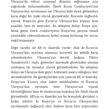
Ukrayna’da tekrar anayasal düzenin sağlanması için
çağrılarda bulunmaktadır. Özerk Kırım Cumhuriyeti’nin
Ukrayna’dan ayrılmasını ise, Ukrayna’daki siyasi gelişmelere
karşı doğal bir tepki olarak görmektedir. Bununla bağlantılı
olarak, Rusya’ya göre Kırım’ın Ukrayna’dan kopuşu hem
yasaldır, hem de meşrudur. Bu sebepten dolayı Rusya için,
bahsi geçen özerk cumhuriyetin Rusya’nın parçası olmak
yönündeki referandumunu kabul etmesi herhangi bir sorun
teşkil etmemiştir.
Diğer tarafta ise AB ve Amerika vardır: ikisi de Kırım’ın
Ukrayna’dan ayrılmış olmasına hararetli bir şekilde karşı
çıkmaktadırlar. Ukrayna’nın devrik başkanı Viktor
Yanukovych’i toplu gösteriler sayesinde görevinden alınmış
yozlaşmış bir siyasetçi olarak görmektedirler. Bu sebepten
dolayı ise Ukrayna’daki geçici hükümeti meşru olduğunu ileri
sürmektedirler. Bu gerekçelerden yola çıkarak AB ve Amerika,
Rusya’nın Kırım’a olan askeri müdahalesini ve Kırım’ın
Ukrayna’dan ayrılışını hem Ukrayna’nın toprak
bütünlüğünün hem de uluslararası hukukun bir ihlali olarak
görmektedir. AB’nin ve Amerika’nın bu konudaki görüşleri o
kadar sabittir ki Rusya’ya ve Kırım’ın Ukrayna’dan
ayrılmasıyla bağlantılı olan kişilere karşı bazı yaptırımlar