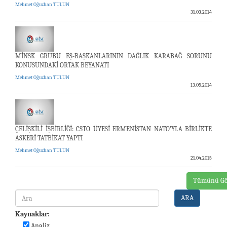
Mehmet Oğuzhan TULUN
31.03.2014
MİNSK GRUBU EŞ-BAŞKANLARININ DAĞLIK KARABAĞ SORUNU
KONUSUNDAKİ ORTAK BEYANATI
Mehmet Oğuzhan TULUN
13.05.2014
ÇELİŞKİLİ İŞBİRLİĞİ: CSTO ÜYESİ ERMENİSTAN NATO’YLA BİRLİKTE
ASKERİ TATBİKAT YAPTI
Mehmet Oğuzhan TULUN
21.04.2015
Tümünü Gö
ARA
Kaynaklar:
Analiz