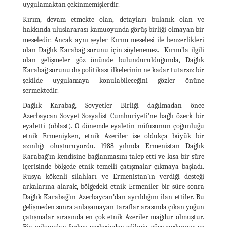
uygulamaktan çekinmemişlerdir.
Kırım, devam etmekte olan, detayları bulanık olan ve
hakkında uluslararası kamuoyunda görüş birliği olmayan bir
meseledir. Ancak aynı şeyler Kırım meselesi ile benzerlikleri
olan Dağlık Karabağ sorunu için söylenemez. Kırım’la ilgili
olan gelişmeler göz önünde bulundurulduğunda, Dağlık
Karabağ sorunu dış politikası ilkelerinin ne kadar tutarsız bir
şekilde uygulamaya konulabileceğini gözler önüne
sermektedir.
Dağlık Karabağ, Sovyetler Birliği dağılmadan önce
Azerbaycan Sovyet Sosyalist Cumhuriyeti’ne bağlı özerk bir
eyaletti (oblast). O dönemde eyaletin nüfusunun çoğunluğu
etnik Ermeniyken, etnik Azeriler ise oldukça büyük bir
azınlığı oluşturuyordu. 1988 yılında Ermenistan Dağlık
Karabağ’ın kendisine bağlanmasını talep etti ve kısa bir süre
içerisinde bölgede etnik temelli çatışmalar çıkmaya başladı.
Rusya kökenli silahları ve Ermenistan’ın verdiği desteği
arkalarına alarak, bölgedeki etnik Ermeniler bir süre sonra
Dağlık Karabağ’ın Azerbaycan’dan ayrıldığını ilan ettiler. Bu
gelişmeden sonra anlaşamayan taraflar arasında çıkan yoğun
çatışmalar sırasında en çok etnik Azeriler mağdur olmuştur.