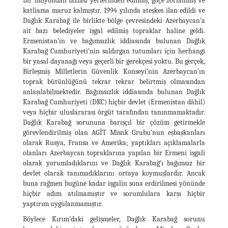
Bir milyondan fazlası yerlerinden edilmiş, göçe zorlanmış ve
katliama maruz kalmıştır. 1994 yılında ateşkes ilan edildi ve
Dağlık Karabağ ile birlikte bölge çevresindeki Azerbaycan’a
ait bazı belediyeler işgal edilmiş topraklar haline geldi.
Ermenistan’ın ve bağımsızlık iddiasında bulunan Dağlık
Karabağ Cumhuriyeti’nin saldırgan tutumları için herhangi
bir yasal dayanağı veya geçerli bir gerekçesi yoktu. Bu gerçek,
Birleşmiş Milletlerin Güvenlik Konseyi’nin Azerbaycan’ın
toprak bütünlüğünü tekrar tekrar belirtmiş olmasından
anlaşılabilmektedir. Bağımsızlık iddiasında bulunan Dağlık
Karabağ Cumhuriyeti (DKC) hiçbir devlet (Ermenistan dâhil)
veya hiçbir uluslararası örgüt tarafından tanınmamaktadır.
Dağlık Karabağ sorununa barışçıl bir çözüm getirmekle
görevlendirilmiş olan AGİT Misnk Grubu’nun eşbaşkanları
olarak Rusya, Fransa ve Amerika; yaptıkları açıklamalarla
olanları Azerbaycan topraklarına yapılan bir Ermeni işgali
olarak yorumladıklarını ve Dağlık Karabağ’ı bağımsız bir
devlet olarak tanımadıklarını ortaya koymuşlardır. Ancak
buna rağmen bugüne kadar işgalin sona erdirilmesi yönünde
hiçbir adım atılmamıştır ve sorumlulara karşı hiçbir
yaptırım uygulanmamıştır.
Böylece Kırım’daki gelişmeler, Dağlık Karabağ sorunu