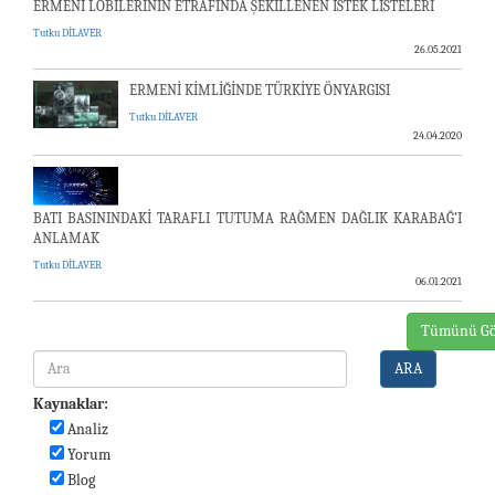
ERMENİ LOBİLERİNİN ETRAFINDA ŞEKİLLENEN İSTEK LİSTELERİ
Tutku DİLAVER
26.05.2021
ERMENİ KİMLİĞİNDE TÜRKİYE ÖNYARGISI
Tutku DİLAVER
24.04.2020
BATI BASININDAKİ TARAFLI TUTUMA RAĞMEN DAĞLIK KARABAĞ’I
ANLAMAK
Tutku DİLAVER
06.01.2021
Tümünü Gö
ARA
Kaynaklar:
Analiz
Yorum
Blog