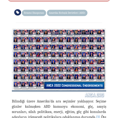
Ermeni Diasporası
Amerika Birleşik Devletleri (ABD)
Bilindiği üzere Amerika’da ara seçimler yaklaşıyor. Seçime
günler kalmışken ABD kamuoyu ekonomi, göç, asayiş
sorunları, silah politikası, enerji, eğitim, göç gibi konularda
adayların izleyeceği politikalara odaklanmış durumda.
[1]
Öte