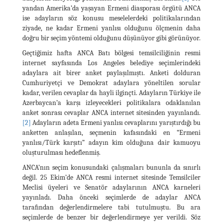
yandan Amerika’da yaşayan Ermeni diasporası örgütü ANCA
ise adayların söz konusu meselelerdeki politikalarından
ziyade, ne kadar Ermeni yanlısı olduğunu ölçmenin daha
doğru bir seçim yöntemi olduğunu düşünüyor gibi görünüyor.
Geçtiğimiz hafta ANCA Batı bölgesi temsilciliğinin resmi
internet sayfasında Los Angeles belediye seçimlerindeki
adaylara ait birer anket paylaşılmıştı. Anketi dolduran
Cumhuriyetçi ve Demokrat adaylara yöneltilen sorular
kadar, verilen cevaplar da hayli ilginçti. Adayların Türkiye ile
Azerbaycan’a karşı izleyecekleri politikalara odaklanılan
anket sonrası cevaplar ANCA internet sitesinden yayınlandı.
[2]
Adayların adeta Ermeni yanlısı cevaplarını yarıştırdığı bu
anketten anlaşılan, seçmenin kafasındaki en “Ermeni
yanlısı/Türk karşıtı” adayın kim olduğuna dair kamuoyu
oluşturulması hedeflenmiş.
ANCA’nın seçim konusundaki çalışmaları bununla da sınırlı
değil. 25 Ekim’de ANCA resmi internet sitesinde Temsilciler
Meclisi üyeleri ve Senatör adaylarının ANCA karneleri
yayınladı. Daha önceki seçimlerde de adaylar ANCA
tarafından değerlendirmelere tabi tutulmuştu. Bu ara
seçimlerde de benzer bir değerlendirmeye yer verildi. Söz