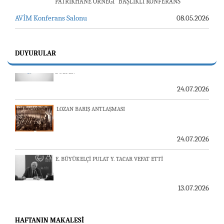
PATRİKHANE ÖRNEĞİ” BAŞLIKLI KONFERANS
AVİM Konferans Salonu
08.05.2026
23-24 TEMMUZ SUNUCU SORUNU VE AVİM GÜNLÜK
BÜLTEN
DUYURULAR
24.07.2026
LOZAN BARIŞ ANTLAŞMASI
24.07.2026
E. BÜYÜKELÇİ PULAT Y. TACAR VEFAT ETTİ
13.07.2026
"REVIEW OF ARMENIAN STUDIES (RAS)" DERGİSİ'NİN
53’ÜNCÜ SAYISI YAYINLANDI
HAFTANIN MAKALESI