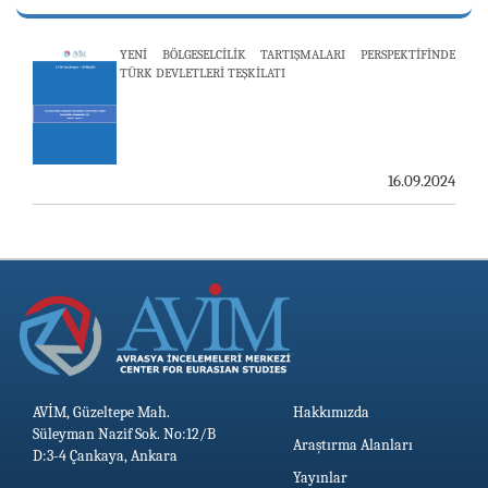
25.06.2026
YENİ BÖLGESELCİLİK TARTIŞMALARI PERSPEKTİFİNDE
TÜRK DEVLETLERİ TEŞKİLATI
AVİM, ÖZBEKİSTAN’DAN İKİ ÖNEMLİ DÜŞÜNCE
KURULUŞUNU KONUK ETTİ
19.06.2026
16.09.2024
AVİM, Güzeltepe Mah.
Hakkımızda
Süleyman Nazif Sok. No:12/B
Araştırma Alanları
D:3-4 Çankaya, Ankara
Yayınlar