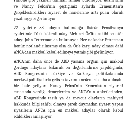
Pallone gibi yakinen tanınan isimler bulunuyor. Adam Shiff
ve Nancy Pelosi’nin geçtiğimiz aylarda Ermenistan’a
gerçekleştirdikleri ziyaret de hanelerine artı puan olarak
yazılmış gibi görünüyor.
22 eyalette 88 adayın bulunduğu listede Pensilvanya
eyaletinde Türk kökenli aday Mehmet Öz’ün rakibi senatör
adayı John Fetterman da bulunuyor. Her ne kadar Fetterman
henüz notlandırılmamış olsa da Öz’e karşı aday olması dahi
ANCA’dan makbul kabul edilmeye yetmiş gibi görünüyor.
ANCA’nın daha önce de ABD yasama organı için makbul
gördüğü adaylara bakarak bir değerlendirme yapıldığında,
ABD Kongresinin Türkiye ve Kafkasya politikalarında
merkezi politikalarla çelişen tavrının nedenleri daha anlaşılır
bir hale geliyor. Nancy Pelosi’nin Ermenistan ziyareti
esnasında verdiği demeçlerden ve ANCA’nın anketlerinden,
ABD Kongresinde tarih ya da mevcut olayların mahiyeti
hakkında bilgi sahibi olmaya gerek duymadan siyaset yapan
siyasilerin ANCA için en makbul adaylar olarak kabul
edildikleri anlaşılıyor.