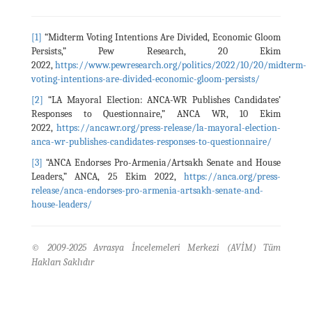
[1]
“Midterm Voting Intentions Are Divided, Economic Gloom
Persists,” Pew Research, 20 Ekim
2022,
https://www.pewresearch.org/politics/2022/10/20/midterm-
voting-intentions-are-divided-economic-gloom-persists/
[2]
“LA Mayoral Election: ANCA-WR Publishes Candidates’
Responses to Questionnaire,” ANCA WR, 10 Ekim
2022,
https://ancawr.org/press-release/la-mayoral-election-
anca-wr-publishes-candidates-responses-to-questionnaire/
[3]
“ANCA Endorses Pro-Armenia/Artsakh Senate and House
Leaders,” ANCA, 25 Ekim 2022,
https://anca.org/press-
release/anca-endorses-pro-armenia-artsakh-senate-and-
house-leaders/
© 2009-2025 Avrasya İncelemeleri Merkezi (AVİM) Tüm
Hakları Saklıdır