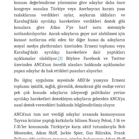
konusu değerlendirme yöntemine göre adaylar daha önce
kongreye sunulan Türkiye veya Azerbaycan karşıtı yasa
taslaklarına verdikleri oylar, soykırım iddiaları ve
Karabağ’daki ayrılıkçı hareketlere verdikleri destek gibi
konulara göre A’dan F’ye harf notu sistemiyle
notlandırılıyorlar. Ancak adayların geçer not alabilmesi için
kanaat notlarına etki eden bir diğer husus da adayların
sosyal medya platformları üzerinden Ermeni toplumu veya
Karabağ’daki ayrılıkçı hareketlere dair yaptıkları
açıklamalar olabiliyor.
[3]
Böylece Facebook ve Twitter
üzerinden ANCA’nın öncelik alanları hakkında açıklamalar
yapan adaylar da hak ettikleri puanları alıyorlar.
Bu ilginç uygulama sayesinde ABD’de yaşayan Ermeni
toplumu işsizlik, sağlık, güvenlik, demokrasi gibi endişe verici
pek çok konuda adayların izleyeceği politikalar yerine
ayrılıkçı hareketleri destekleyen adayların gelecekte ANCA’ya
nasıl destek verecekleri hakkında bilgilendirilmiş oluyor.
ANCA’nın tam not verdiği adaylar arasında kamuoyunun
Tayvan krizine yaptığı katkılarla bilinen Nancy Pelosi, f-16 ve
f-35’ler konusunda Türkiye’ye karşı aktif tutumlarıyla Bob
Menendez, Adam Shiff, Jackie Spier, Gus Bilirakis, Frank