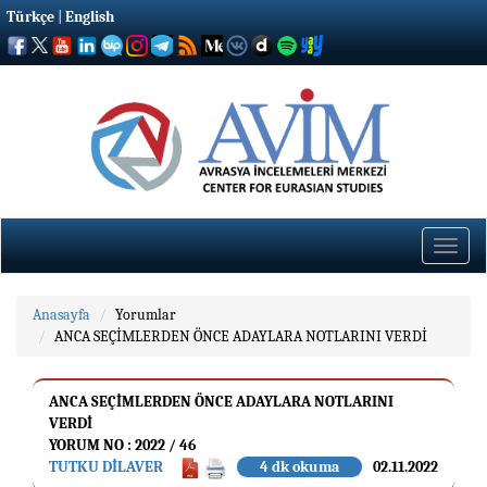
Türkçe
|
English
Toggle
naviga
Anasayfa
Yorumlar
ANCA SEÇİMLERDEN ÖNCE ADAYLARA NOTLARINI VERDİ
ANCA SEÇİMLERDEN ÖNCE ADAYLARA NOTLARINI
VERDİ
YORUM NO : 2022 / 46
TUTKU DİLAVER
4 dk okuma
02.11.2022