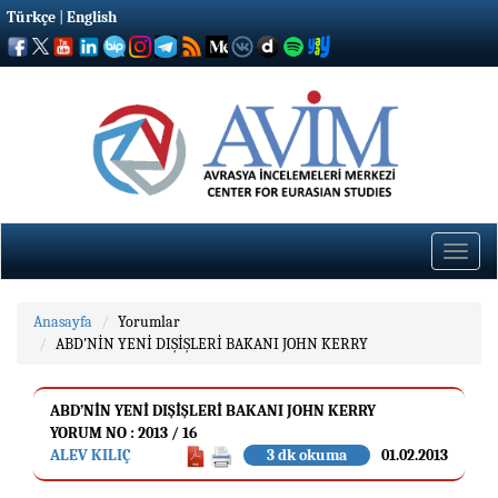
Türkçe
|
English
Toggle
naviga
Anasayfa
Yorumlar
ABD’NİN YENİ DIŞİŞLERİ BAKANI JOHN KERRY
ABD’NİN YENİ DIŞİŞLERİ BAKANI JOHN KERRY
YORUM NO : 2013 / 16
ALEV KILIÇ
3 dk okuma
01.02.2013