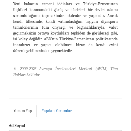
Yeni bakanın ermeni iddiaları ve Türkiye-Ermenistan
ilişkileri konusundaki görüş ve ifadeleri bir devlet adamı
sorumluluğunu taşımaktadır, akılcıdır ve yapıcıdır. Ancak
kendi ülkesinde, kendi vatandaşlığını taşıyan diyaspora
temsilcilerinin tüm önyargı ve bağnazlıklarıyla, vakit
geçirmeksizin ortaya koydukları tepkiden de görüleceği gibi,
işi kolay değildir. ABD’nin Türkiye-Ermenistan politikasında
inandırıcı ve yapıcı olabilmesi biraz da kendi evini
düzenleyebilmesinden geçmektedir.
© 2009-2025 Avrasya İncelemeleri Merkezi (AVİM) Tüm
Hakları Saklıdır
Yorum Yap
Yapılan Yorumlar
Ad Soyad