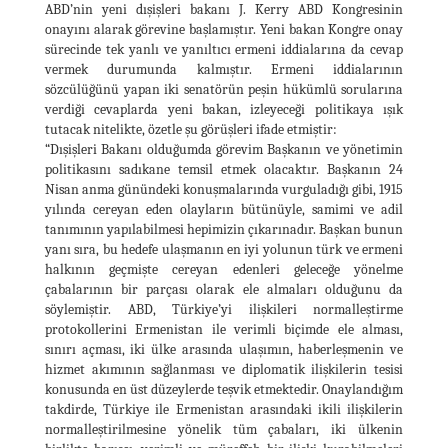
ABD’nin yeni dışişleri bakanı J. Kerry ABD Kongresinin
onayını alarak görevine başlamıştır. Yeni bakan Kongre onay
sürecinde tek yanlı ve yanıltıcı ermeni iddialarına da cevap
vermek durumunda kalmıştır. Ermeni iddialarının
sözcülüğünü yapan iki senatörün peşin hükümlü sorularına
verdiği cevaplarda yeni bakan, izleyeceği politikaya ışık
tutacak nitelikte, özetle şu görüşleri ifade etmiştir:
“Dışişleri Bakanı olduğumda görevim Başkanın ve yönetimin
politikasını sadıkane temsil etmek olacaktır. Başkanın 24
Nisan anma günündeki konuşmalarında vurguladığı gibi, 1915
yılında cereyan eden olayların bütünüyle, samimi ve adil
tanımının yapılabilmesi hepimizin çıkarınadır. Başkan bunun
yanı sıra, bu hedefe ulaşmanın en iyi yolunun türk ve ermeni
halkının geçmişte cereyan edenleri geleceğe yönelme
çabalarının bir parçası olarak ele almaları olduğunu da
söylemiştir. ABD, Türkiye’yi ilişkileri normalleştirme
protokollerini Ermenistan ile verimli biçimde ele alması,
sınırı açması, iki ülke arasında ulaşımın, haberleşmenin ve
hizmet akımının sağlanması ve diplomatik ilişkilerin tesisi
konusunda en üst düzeylerde teşvik etmektedir. Onaylandığım
takdirde, Türkiye ile Ermenistan arasındaki ikili ilişkilerin
normalleştirilmesine yönelik tüm çabaları, iki ülkenin