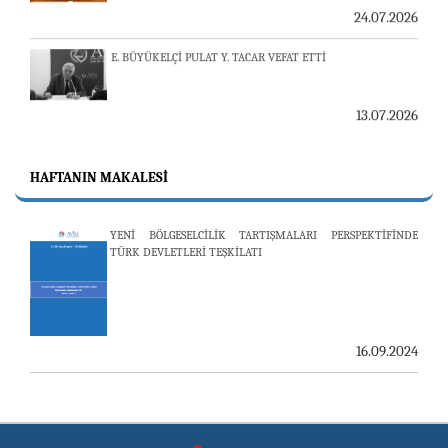
E. BÜYÜKELÇİ PULAT Y. TACAR VEFAT ETTİ
13.07.2026
"REVIEW OF ARMENIAN STUDIES (RAS)" DERGİSİ'NİN
53’ÜNCÜ SAYISI YAYINLANDI
HAFTANIN MAKALESI
YENİ BÖLGESELCİLİK TARTIŞMALARI PERSPEKTİFİNDE
25.06.2026
TÜRK DEVLETLERİ TEŞKİLATI
AVİM, ÖZBEKİSTAN’DAN İKİ ÖNEMLİ DÜŞÜNCE
KURULUŞUNU KONUK ETTİ
16.09.2024
19.06.2026