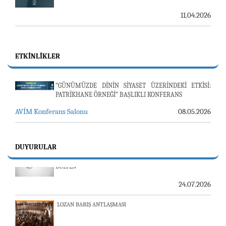
11.04.2026
ETKINLIKLER
“GÜNÜMÜZDE DİNİN SİYASET ÜZERİNDEKİ ETKİSİ:
PATRİKHANE ÖRNEĞİ” BAŞLIKLI KONFERANS
AVİM Konferans Salonu
08.05.2026
23-24 TEMMUZ SUNUCU SORUNU VE AVİM GÜNLÜK
DUYURULAR
BÜLTEN
24.07.2026
LOZAN BARIŞ ANTLAŞMASI
24.07.2026