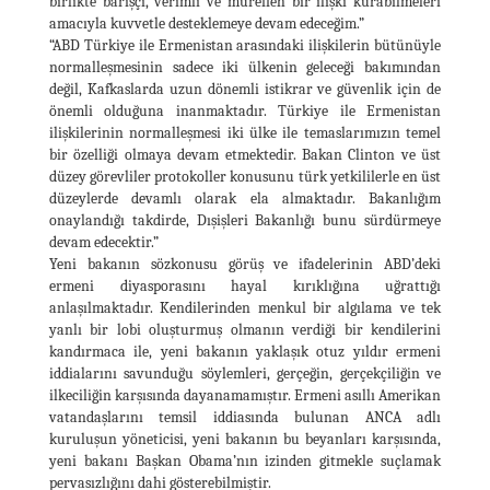
birlikte barışçı, verimli ve müreffeh bir ilişki kurabilmeleri
amacıyla kuvvetle desteklemeye devam edeceğim.”
“ABD Türkiye ile Ermenistan arasındaki ilişkilerin bütünüyle
normalleşmesinin sadece iki ülkenin geleceği bakımından
değil, Kafkaslarda uzun dönemli istikrar ve güvenlik için de
önemli olduğuna inanmaktadır. Türkiye ile Ermenistan
ilişkilerinin normalleşmesi iki ülke ile temaslarımızın temel
bir özelliği olmaya devam etmektedir. Bakan Clinton ve üst
düzey görevliler protokoller konusunu türk yetkililerle en üst
düzeylerde devamlı olarak ela almaktadır. Bakanlığım
onaylandığı takdirde, Dışişleri Bakanlığı bunu sürdürmeye
devam edecektir.”
Yeni bakanın sözkonusu görüş ve ifadelerinin ABD’deki
ermeni diyasporasını hayal kırıklığına uğrattığı
anlaşılmaktadır. Kendilerinden menkul bir algılama ve tek
yanlı bir lobi oluşturmuş olmanın verdiği bir kendilerini
kandırmaca ile, yeni bakanın yaklaşık otuz yıldır ermeni
iddialarını savunduğu söylemleri, gerçeğin, gerçekçiliğin ve
ilkeciliğin karşısında dayanamamıştır. Ermeni asıllı Amerikan
vatandaşlarını temsil iddiasında bulunan ANCA adlı
kuruluşun yöneticisi, yeni bakanın bu beyanları karşısında,
yeni bakanı Başkan Obama’nın izinden gitmekle suçlamak
pervasızlığını dahi gösterebilmiştir.