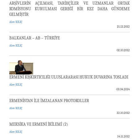
ARŞİVLERİN AÇILMASI, TARİHÇİLER VE UZMANLAR ORTAK
KOMİSYONU KURULMASI GEREĞİ BİR KEZ DAHA GÜNDEME
GELMİŞTİR
Alev KILIÇ
21.12.2012
BALKANLAR – AB – TÜRKİYE
Alev KILIÇ
02.10.2012
ERMENİ KIŞKIRTICILIĞI ULUSLARARASI HUKUK DUVARINA TOSLADI
Alev KILIÇ
03.04.2014
ERMENİSTAN İLE İMZALANAN PROTOKOLLER
Alev KILIÇ
22.10.2012
MEKSİKA VE ERMENİ İKİLEMİ (2)
Alev KILIÇ
14.11.2012