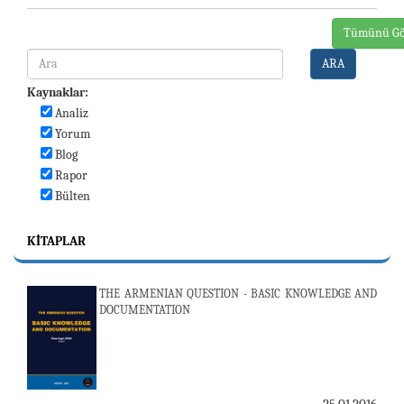
Tümünü Gö
ARA
Kaynaklar:
Analiz
Yorum
Blog
Rapor
Bülten
KITAPLAR
THE ARMENIAN QUESTION - BASIC KNOWLEDGE AND
DOCUMENTATION
25.01.2016