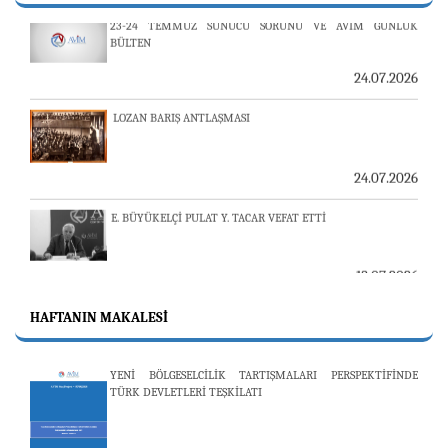
23-24 TEMMUZ SUNUCU SORUNU VE AVİM GÜNLÜK
BÜLTEN
24.07.2026
LOZAN BARIŞ ANTLAŞMASI
24.07.2026
E. BÜYÜKELÇİ PULAT Y. TACAR VEFAT ETTİ
13.07.2026
"REVIEW OF ARMENIAN STUDIES (RAS)" DERGİSİ'NİN
HAFTANIN MAKALESI
53’ÜNCÜ SAYISI YAYINLANDI
YENİ BÖLGESELCİLİK TARTIŞMALARI PERSPEKTİFİNDE
TÜRK DEVLETLERİ TEŞKİLATI
25.06.2026