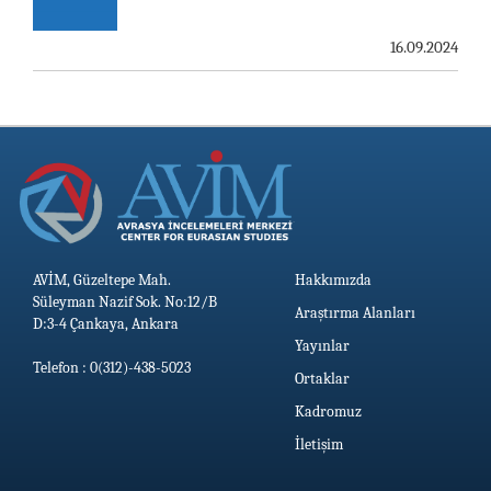
AVİM, ÖZBEKİSTAN’DAN İKİ ÖNEMLİ DÜŞÜNCE
KURULUŞUNU KONUK ETTİ
16.09.2024
19.06.2026
AVİM, Güzeltepe Mah.
Hakkımızda
Süleyman Nazif Sok. No:12/B
Araştırma Alanları
D:3-4 Çankaya, Ankara
Yayınlar
Telefon : 0(312)-438-5023
Ortaklar
Kadromuz
İletişim