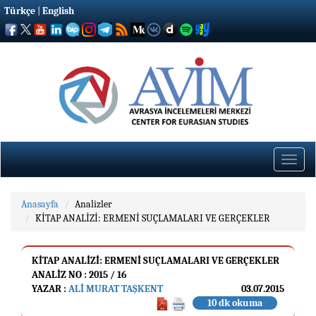
Türkçe
|
English
Toggle
naviga
Anasayfa
Analizler
KİTAP ANALİZİ: ERMENİ SUÇLAMALARI VE GERÇEKLER
KİTAP ANALİZİ: ERMENİ SUÇLAMALARI VE GERÇEKLER
ANALIZ NO : 2015 / 16
YAZAR :
ALI MURAT TAŞKENT
03.07.2015
10 dk okuma