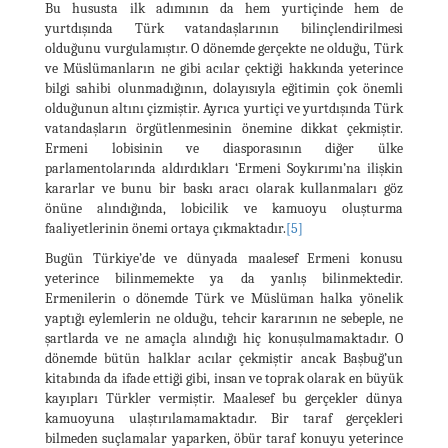
Bu hususta ilk adımının da hem yurtiçinde hem de
yurtdışında Türk vatandaşlarının bilinçlendirilmesi
olduğunu vurgulamıştır. O dönemde gerçekte ne olduğu, Türk
ve Müslümanların ne gibi acılar çektiği hakkında yeterince
bilgi sahibi olunmadığının, dolayısıyla eğitimin çok önemli
olduğunun altını çizmiştir. Ayrıca yurtiçi ve yurtdışında Türk
vatandaşların örgütlenmesinin önemine dikkat çekmiştir.
Ermeni lobisinin ve diasporasının diğer ülke
parlamentolarında aldırdıkları ‘Ermeni Soykırımı’na ilişkin
kararlar ve bunu bir baskı aracı olarak kullanmaları göz
önüne alındığında, lobicilik ve kamuoyu oluşturma
faaliyetlerinin önemi ortaya çıkmaktadır.
[5]
Bugün Türkiye’de ve dünyada maalesef Ermeni konusu
yeterince bilinmemekte ya da yanlış bilinmektedir.
Ermenilerin o dönemde Türk ve Müslüman halka yönelik
yaptığı eylemlerin ne olduğu, tehcir kararının ne sebeple, ne
şartlarda ve ne amaçla alındığı hiç konuşulmamaktadır. O
dönemde bütün halklar acılar çekmiştir ancak Başbuğ’un
kitabında da ifade ettiği gibi, insan ve toprak olarak en büyük
kayıpları Türkler vermiştir. Maalesef bu gerçekler dünya
kamuoyuna ulaştırılamamaktadır. Bir taraf gerçekleri
bilmeden suçlamalar yaparken, öbür taraf konuyu yeterince