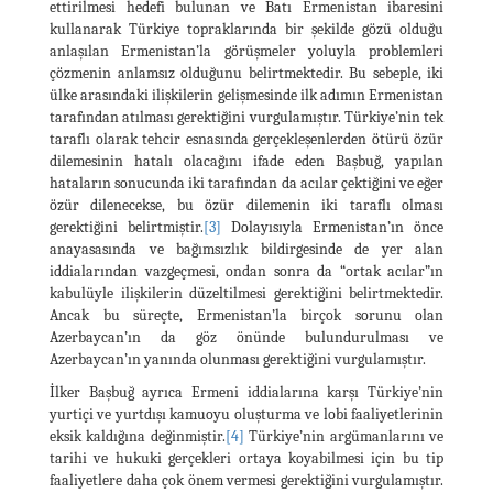
ettirilmesi hedefi bulunan ve Batı Ermenistan ibaresini
kullanarak Türkiye topraklarında bir şekilde gözü olduğu
anlaşılan Ermenistan’la görüşmeler yoluyla problemleri
çözmenin anlamsız olduğunu belirtmektedir. Bu sebeple, iki
ülke arasındaki ilişkilerin gelişmesinde ilk adımın Ermenistan
tarafından atılması gerektiğini vurgulamıştır. Türkiye’nin tek
taraflı olarak tehcir esnasında gerçekleşenlerden ötürü özür
dilemesinin hatalı olacağını ifade eden Başbuğ, yapılan
hataların sonucunda iki tarafından da acılar çektiğini ve eğer
özür dilenecekse, bu özür dilemenin iki taraflı olması
gerektiğini belirtmiştir.
[3]
Dolayısıyla Ermenistan’ın önce
anayasasında ve bağımsızlık bildirgesinde de yer alan
iddialarından vazgeçmesi, ondan sonra da “ortak acılar”ın
kabulüyle ilişkilerin düzeltilmesi gerektiğini belirtmektedir.
Ancak bu süreçte, Ermenistan’la birçok sorunu olan
Azerbaycan’ın da göz önünde bulundurulması ve
Azerbaycan’ın yanında olunması gerektiğini vurgulamıştır.
İlker Başbuğ ayrıca Ermeni iddialarına karşı Türkiye’nin
yurtiçi ve yurtdışı kamuoyu oluşturma ve lobi faaliyetlerinin
eksik kaldığına değinmiştir.
[4]
Türkiye’nin argümanlarını ve
tarihi ve hukuki gerçekleri ortaya koyabilmesi için bu tip
faaliyetlere daha çok önem vermesi gerektiğini vurgulamıştır.