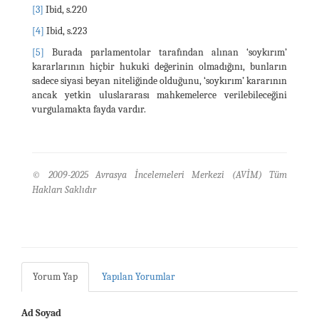
[3]
Ibid, s.220
[4]
Ibid, s.223
[5]
Burada parlamentolar tarafından alınan ‘soykırım’
kararlarının hiçbir hukuki değerinin olmadığını, bunların
sadece siyasi beyan niteliğinde olduğunu, ‘soykırım’ kararının
ancak yetkin uluslararası mahkemelerce verilebileceğini
vurgulamakta fayda vardır.
© 2009-2025 Avrasya İncelemeleri Merkezi (AVİM) Tüm
Hakları Saklıdır
Yorum Yap
Yapılan Yorumlar
Ad Soyad