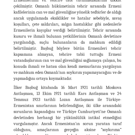
Ermenilerinin vs. tehcire tabi tutulmadıklarına dikkat
çekilmiştir. Osmanlı hükümetinin tehcir sırasında Ermeni
kafilelerinin can ve mal güvenliğine yönelik tedbirler de aldığı
ancak uygulamada eksiklikler ve hatalar sebebiyle, savaş
koşulları, çete saldırıları, salgın hastalıklar gibi nedenlerle
Ermenilerin kayıplar verdiği belirtilmiştir. Tehcir sırasında
kusuru ve ihmali bulunan yetkililerinin Osmanlı devletince
yargılandığı, suçlu bulunanların da mahkum edildiği
belirtilmiştir. Başbuğ böylece bütün Ermenileri tehcir
kapsamına almayan, tehcire tabii tuttuğu Ermeni
vatandaşlarının can ve mal güvenliğini sağlamaya çalışan, bu
konuda ihmali ve hatası olan kendi memurlarını yargılayan
ve mahkum eden Osmanlı’nın soykırım yapamayacağını ve de
yapmadığını ortaya koymaktadır.
İlker Başbuğ kitabında 16 Mart 1921 tarihli Moskova
Antlaşması, 13 Ekim 1921 tarihli Kars Antlaşması ve 24
Temmuz 1923 tarihli Lozan Antlaşması ile Türkiye-
Ermenistan sınırlarının belirlendiğine, iki ülke arasındaki
sorunların kapandığını ve Türkiye Cumhuriyeti’ne Osmanlı
devletinden herhangi bir yükümlülük intikal etmediğini
vurgulamıştır. Ancak Ermenistan’ın sorun yaratan taraf
olduğunu, amaçlarının gerçeğin aksine “soykırıma”