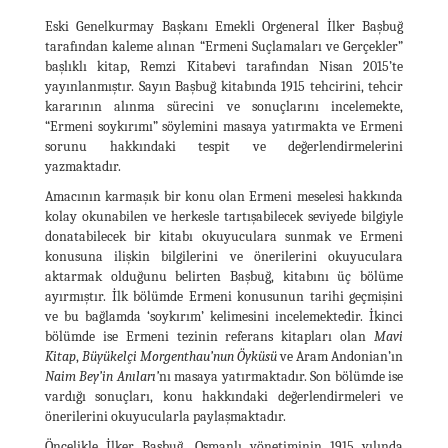
Eski Genelkurmay Başkanı Emekli Orgeneral İlker Başbuğ
tarafından kaleme alınan “Ermeni Suçlamaları ve Gerçekler”
başlıklı kitap, Remzi Kitabevi tarafından Nisan 2015’te
yayınlanmıştır. Sayın Başbuğ kitabında 1915 tehcirini, tehcir
kararının alınma sürecini ve sonuçlarını incelemekte,
“Ermeni soykırımı” söylemini masaya yatırmakta ve Ermeni
sorunu hakkındaki tespit ve değerlendirmelerini
yazmaktadır.
Amacının karmaşık bir konu olan Ermeni meselesi hakkında
kolay okunabilen ve herkesle tartışabilecek seviyede bilgiyle
donatabilecek bir kitabı okuyuculara sunmak ve Ermeni
konusuna ilişkin bilgilerini ve önerilerini okuyuculara
aktarmak olduğunu belirten Başbuğ, kitabını üç bölüme
ayırmıştır. İlk bölümde Ermeni konusunun tarihi geçmişini
ve bu bağlamda ‘soykırım’ kelimesini incelemektedir. İkinci
bölümde ise Ermeni tezinin referans kitapları olan
Mavi
Kitap
,
Büyükelçi Morgenthau’nun Öyküsü
ve Aram Andonian’ın
Naim Bey’in Anıları’
nı masaya yatırmaktadır. Son bölümde ise
vardığı sonuçları, konu hakkındaki değerlendirmeleri ve
önerilerini okuyucularla paylaşmaktadır.
Öncelikle İlker Başbuğ, Osmanlı yönetiminin 1915 yılında