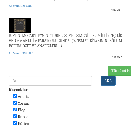
Ali Murat TAŞKENT
03.07.2015
JUSTIN MCCARTHY’NİN “TÜRKLER VE ERMENİLER: MİLLİYETÇİLİK
VE OSMANLI İMPARATORLUĞUNDA ÇATIŞMA” KİTABININ BÖLÜM
BÖLÜM ÖZET VE ANALİZLERİ - 4
Ali Murat TAŞKENT
10.11.2015
Tümünü Gö
ARA
Kaynaklar:
Analiz
Yorum
Blog
Rapor
Bülten