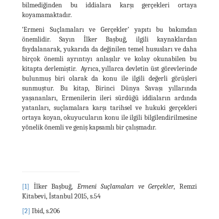
bilmediğinden bu iddialara karşı gerçekleri ortaya
koyamamaktadır.
‘Ermeni Suçlamaları ve Gerçekler’ yapıtı bu bakımdan
önemlidir. Sayın İlker Başbuğ, ilgili kaynaklardan
faydalanarak, yukarıda da değinilen temel hususları ve daha
birçok önemli ayrıntıyı anlaşılır ve kolay okunabilen bu
kitapta derlemiştir. Ayrıca, yıllarca devletin üst görevlerinde
bulunmuş biri olarak da konu ile ilgili değerli görüşleri
sunmuştur. Bu kitap, Birinci Dünya Savaşı yıllarında
yaşananları, Ermenilerin ileri sürdüğü iddiaların ardında
yatanları, suçlamalara karşı tarihsel ve hukuki gerçekleri
ortaya koyan, okuyucuların konu ile ilgili bilgilendirilmesine
yönelik önemli ve geniş kapsamlı bir çalışmadır.
[1]
İlker Başbuğ,
Ermeni Suçlamaları ve Gerçekler
, Remzi
Kitabevi, İstanbul 2015, s.54
[2]
Ibid, s.206