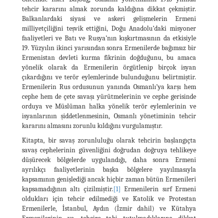
tehcir kararını almak zorunda kaldığına dikkat çekmiştir.
Balkanlardaki siyasi ve askeri gelişmelerin Ermeni
milliyetçiliğini teşvik ettiğini, Doğu Anadolu’daki misyoner
faaliyetleri ve Batı ve Rusya’nın kışkırtmasının da etkisiyle
19. Yüzyılın ikinci yarısından sonra Ermenilerde bağımsız bir
Ermenistan devleti kurma fikrinin doğduğunu, bu amaca
yönelik olarak da Ermenilerin örgütlenip birçok isyan
çıkardığını ve terör eylemlerinde bulunduğunu belirtmiştir.
Ermenilerin Rus ordusunun yanında Osmanlı’ya karşı hem
cephe hem de çete savaşı yürütmelerinin ve cephe gerisinde
orduya ve Müslüman halka yönelik terör eylemlerinin ve
isyanlarının şiddetlenmesinin, Osmanlı yönetiminin tehcir
kararını almasını zorunlu kıldığını vurgulamıştır.
Kitapta, bir savaş zorunluluğu olarak tehcirin başlangıçta
savaş cephelerinin güvenliğini doğrudan doğruya tehlikeye
düşürecek bölgelerde uygulandığı, daha sonra Ermeni
ayrılıkçı faaliyetlerinin başka bölgelere yayılmasıyla
kapsamının genişlediği ancak hiçbir zaman bütün Ermenileri
kapsamadığının altı çizilmiştir.
[1]
Ermenilerin sırf Ermeni
oldukları için tehcir edilmediği ve Katolik ve Protestan
Ermenilerle, İstanbul, Aydın (İzmir dahil) ve Kütahya