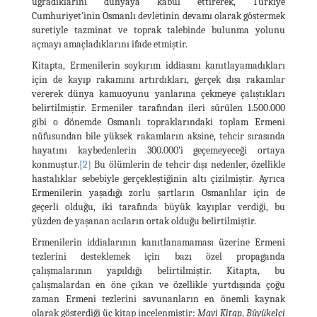
uğradıklarını dünyaya kabul ettirerek, Türkiye
Cumhuriyet’inin Osmanlı devletinin devamı olarak göstermek
suretiyle tazminat ve toprak talebinde bulunma yolunu
açmayı amaçladıklarını ifade etmiştir.
Kitapta, Ermenilerin soykırım iddiasını kanıtlayamadıkları
için de kayıp rakamını artırdıkları, gerçek dışı rakamlar
vererek dünya kamuoyunu yanlarına çekmeye çalıştıkları
belirtilmiştir. Ermeniler tarafından ileri sürülen 1.500.000
gibi o dönemde Osmanlı topraklarındaki toplam Ermeni
nüfusundan bile yüksek rakamların aksine, tehcir sırasında
hayatını kaybedenlerin 300.000’i geçemeyeceği ortaya
konmuştur.
[2]
Bu ölümlerin de tehcir dışı nedenler, özellikle
hastalıklar sebebiyle gerçekleştiğinin altı çizilmiştir. Ayrıca
Ermenilerin yaşadığı zorlu şartların Osmanlılar için de
geçerli olduğu, iki tarafında büyük kayıplar verdiği, bu
yüzden de yaşanan acıların ortak olduğu belirtilmiştir.
Ermenilerin iddialarının kanıtlanamaması üzerine Ermeni
tezlerini desteklemek için bazı özel propaganda
çalışmalarının yapıldığı belirtilmiştir. Kitapta, bu
çalışmalardan en öne çıkan ve özellikle yurtdışında çoğu
zaman Ermeni tezlerini savunanların en önemli kaynak
olarak gösterdiği üç kitap incelenmiştir:
Mavi Kitap
,
Büyükelçi