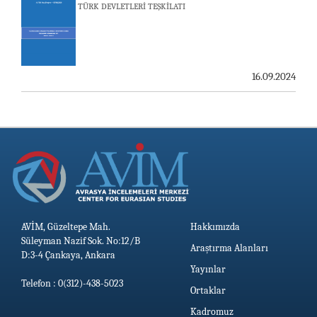
TÜRK DEVLETLERİ TEŞKİLATI
19.06.2026
16.09.2024
AVİM, Güzeltepe Mah.
Hakkımızda
Süleyman Nazif Sok. No:12/B
Araştırma Alanları
D:3-4 Çankaya, Ankara
Yayınlar
Telefon : 0(312)-438-5023
Ortaklar
Kadromuz