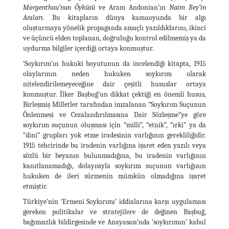
Morgenthau’nun Öyküsü
ve Aram Andonian’ın
Naim Bey’in
Anıları.
Bu kitapların dünya kamuoyunda bir algı
oluşturmaya yönelik propaganda amaçlı yazıldıklarını, ikinci
ve üçüncü elden toplanan, doğruluğu kontrol edilmemiş ya da
uydurma bilgiler içerdiği ortaya konmuştur.
‘Soykırım’ın hukuki boyutunun da incelendiği kitapta, 1915
olaylarının neden hukuken soykırım olarak
nitelendirilemeyeceğine dair çeşitli hususlar ortaya
konmuştur. İlker Başbuğ’un dikkat çektiği en önemli husus,
Birleşmiş Milletler tarafından imzalanan “Soykırım Suçunun
Önlenmesi ve Cezalandırılmasına Dair Sözleşme”ye göre
soykırım suçunun oluşması için “milli”, “etnik”, “ırki” ya da
“dini” grupları yok etme iradesinin varlığının gerekliliğidir.
1915 tehcirinde bu iradenin varlığına işaret eden yazılı veya
sözlü bir beyanın bulunmadığına, bu iradenin varlığının
kanıtlanamadığı, dolayısıyla soykırım suçunun varlığının
hukuken de ileri sürmenin mümkün olmadığına işaret
etmiştir.
Türkiye’nin ‘Ermeni Soykırımı’ iddialarına karşı uygulaması
gereken politikalar ve stratejilere de değinen Başbuğ,
bağımsızlık bildirgesinde ve Anayasası’nda ‘soykırımın’ kabul