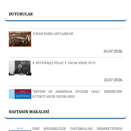
24.07.2026
DUYURULAR
LOZAN BARIŞ ANTLAŞMASI
24.07.2026
E. BÜYÜKELÇİ PULAT Y. TACAR VEFAT ETTİ
13.07.2026
"REVIEW OF ARMENIAN STUDIES (RAS)" DERGİSİ'NİN
53’ÜNCÜ SAYISI YAYINLANDI
HAFTANIN MAKALESI
25.06.2026
AVİM, ÖZBEKİSTAN’DAN İKİ ÖNEMLİ DÜŞÜNCE
YENİ BÖLGESELCİLİK TARTIŞMALARI PERSPEKTİFİNDE
KURULUŞUNU KONUK ETTİ