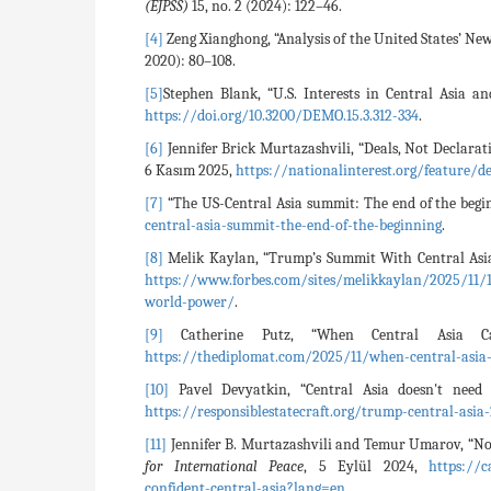
(EJPSS)
15, no. 2 (2024): 122–46.
[4]
Zeng Xianghong, “Analysis of the United States’ New
2020): 80–108.
[5]
Stephen Blank, “U.S. Interests in Central Asia a
https://doi.org/10.3200/DEMO.15.3.312-334
.
[6]
Jennifer Brick Murtazashvili, “Deals, Not Declarat
6 Kasım 2025,
https://nationalinterest.org/feature/d
[7]
“The US-Central Asia summit: The end of the begi
central-asia-summit-the-end-of-the-beginning
.
[8]
Melik Kaylan, “Trump’s Summit With Central Asi
https://www.forbes.com/sites/melikkaylan/2025/11/1
world-power/
.
[9]
Catherine Putz, “When Central Asia 
https://thediplomat.com/2025/11/when-central-asia
[10]
Pavel Devyatkin, “Central Asia doesn't need
https://responsiblestatecraft.org/trump-central-asi
[11]
Jennifer B. Murtazashvili and Temur Umarov, “Nob
for International Peace
, 5 Eylül 2024,
https://
confident-central-asia?lang=en
.