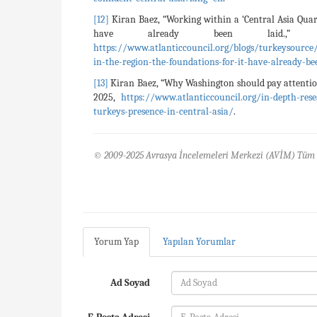
[12]
Kiran Baez, “Working within a ‘Central Asia Quart
have already been laid.,
https://www.atlanticcouncil.org/blogs/turkeysource/
in-the-region-the-foundations-for-it-have-already-be
[13]
Kiran Baez, “Why Washington should pay attention
2025,
https://www.atlanticcouncil.org/in-depth-res
turkeys-presence-in-central-asia/
.
© 2009-2025 Avrasya İncelemeleri Merkezi (AVİM) Tüm 
Yorum Yap
Yapılan Yorumlar
Ad Soyad