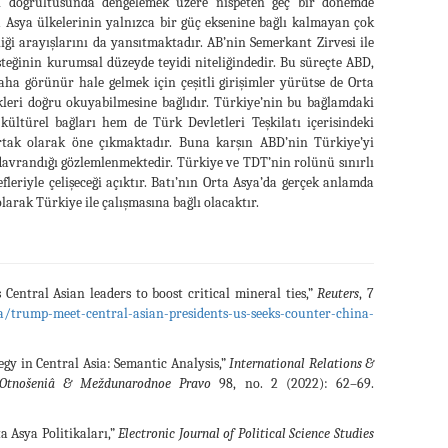
rı doğrultusunda dengelemek üzere nispeten geç bir dönemde
a Asya ülkelerinin yalnızca bir güç eksenine bağlı kalmayan çok
rliği arayışlarını da yansıtmaktadır. AB’nin Semerkant Zirvesi ile
steğinin kurumsal düzeyde teyidi niteliğindedir. Bu süreçte ABD,
daha görünür hale gelmek için çeşitli girişimler yürütse de Orta
ikleri doğru okuyabilmesine bağlıdır. Türkiye’nin bu bağlamdaki
ültürel bağları hem de Türk Devletleri Teşkilatı içerisindeki
tak olarak öne çıkmaktadır. Buna karşın ABD’nin Türkiye’yi
z davrandığı gözlemlenmektedir. Türkiye ve TDT’nin rolünü sınırlı
leriyle çelişeceği açıktır. Batı’nın Orta Asya’da gerçek anlamda
olarak Türkiye ile çalışmasına bağlı olacaktır.
ntral Asian leaders to boost critical mineral ties,”
Reuters
, 7
/trump-meet-central-asian-presidents-us-seeks-counter-china-
gy in Central Asia: Semantic Analysis,”
International Relations &
 Otnošeniâ & Meždunarodnoe Pravo
98, no. 2 (2022): 62–69.
a Asya Politikaları,”
Electronic Journal of Political Science Studies