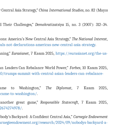
 Central Asia Strategy,”
China International Studies
, no. 82 (Mayıs
nd Their Challenges,”
Demokratizatsiya
15, no. 3 (2007): 312–34.
ions: America’s New Central Asia Strategy,”
The National Interest
,
eals-not-declarations-americas-new-central-asia-strategy
.
nning,”
Eurasianet
, 7 Kasım 2025,
https://eurasianet.org/the-us-
an Leaders Can Rebalance World Power,”
Forbes
, 10 Kasım 2025,
0/trumps-summit-with-central-asian-leaders-can-rebalance-
Came to Washington,”
The Diplomat
, 7 Kasım 2025,
-came-to-washington/
.
 another great game,”
Responsible Statecraft
, 7 Kasım 2025,
a-2674274978/
.
ody’s Backyard: A Confident Central Asia,”
Carnegie Endowment
carnegieendowment.org/research/2024/09/nobodys-backyard-a-