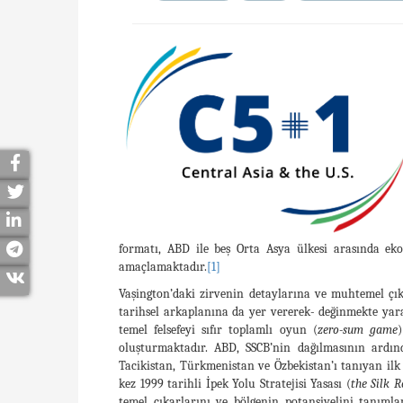
formatı, ABD ile beş Orta Asya ülkesi arasında ekon
amaçlamaktadır.
[1]
Vaşington’daki zirvenin detaylarına ve muhtemel çık
tarihsel arkaplanına da yer vererek- değinmekte yara
temel felsefeyi sıfır toplamlı oyun (
zero-sum game
oluşturmaktadır. ABD, SSCB’nin dağılmasının ardın
Tacikistan, Türkmenistan ve Özbekistan’ı tanıyan ilk 
kez 1999 tarihli İpek Yolu Stratejisi Yasası (
the Silk 
temel çıkarlarını ve bölgenin potansiyelini tanım