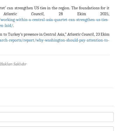
et’ can strengthen US ties in the region. The foundations for it
”
Atlantic Council
, 28 Ekim 2025,
working-within-a-central-asia-quartet-can-strengthen-us-ties-
en-laid/
.
 to Turkey’s presence in Central Asia,”
Atlantic Council
, 23 Ekim
earch-reports/report/why-washington-should-pay-attention-to-
Hakları Saklıdır