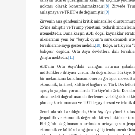
atlayan ticaret güzergahını kesin bir biçimde şekillen
noktası olarak konumlanmaktadır.
[8]
Zirvede Trum
anlaşmaya ve TRIPP’e de değinmiştir.
[9]
Zirvenin ana gündemini kritik mineraller oluşturmuştu
25’ine sahiptir ve Trump yönetimi, tedarik zincirlerin
istemektedir. Buna karşın ABD, doğal kaynaklar etrafı
ülkelerinin yeni bir “büyük oyun”a sürüklenmek istem
tercihlerine saygı göstermelidir.
[10]
Bölge, artık yeni 
bahçesi” değildir. Orta Asya devletleri, ikili tercih
geliştirmektedir.
[11]
ABD’nin Orta Asya’daki varlığını artırma çabalar
müttefiklere ihtiyacı vardır. Bu doğrultuda Türkiye,
bir mekanizma kurulmasını öneren görüşler mevcuttur.
ekonomik, tarihsel, kültürel bağları ve Türk Devletle
açısıyla yapılan yorumlarda Türkiye’nin Orta Koridor
olma hedefi doğrultusunda ilerlemesi ve bölgedeki et
plana çıkartılmaması ve TDT ile gayriresmi ve teknik 
Genel olarak bakıldığında, Orta Asya’ya yönelik ulusl
jeopolitik ve ekonomik değerinin küresel aktörler tara
Birliği’nin dağılmasının ardından ortaya çıkan jeopo
ekonomik ve kültürel angajman geliştirmiş ancak Orta 