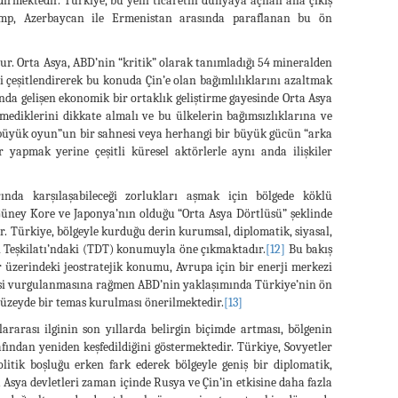
dirmektedir. Türkiye, bu yeni ticaretin dünyaya açılan ana çıkış
p, Azerbaycan ile Ermenistan arasında paraflanan bu ön
r. Orta Asya, ABD’nin “kritik” olarak tanımladığı 54 mineralden
i çeşitlendirerek bu konuda Çin’e olan bağımlılıklarını azaltmak
nda gelişen ekonomik bir ortaklık geliştirme gayesinde Orta Asya
ediklerini dikkate almalı ve bu ülkelerin bağımsızlıklarına ve
“büyük oyun”un bir sahnesi veya herhangi bir büyük gücün “arka
ler yapmak yerine çeşitli küresel aktörlerle aynı anda ilişkiler
ında karşılaşabileceği zorlukları aşmak için bölgede köklü
 Güney Kore ve Japonya’nın olduğu “Orta Asya Dörtlüsü” şeklinde
 Türkiye, bölgeyle kurduğu derin kurumsal, diplomatik, siyasal,
ri Teşkilatı’ndaki (TDT) konumuyla öne çıkmaktadır.
[12]
Bu bakış
 üzerindeki jeostratejik konumu, Avrupa için bir enerji merkezi
kisi vurgulanmasına rağmen ABD’nin yaklaşımında Türkiye’nin ön
düzeyde bir temas kurulması önerilmektedir.
[13]
ararası ilginin son yıllarda belirgin biçimde artması, bölgenin
fından yeniden keşfedildiğini göstermektedir. Türkiye, Sovyetler
litik boşluğu erken fark ederek bölgeyle geniş bir diplomatik,
Asya devletleri zaman içinde Rusya ve Çin’in etkisine daha fazla