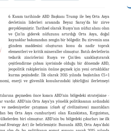
6 Kasım tarihinde ABD Başkanı Trump ile beş Orta Asya
devletinin liderleri arasında Beyaz Saray’da bir zirve
gerçekleşmiştir. Tarihsel olarak Rusya’nın nüfuz alanı olan
ve Çin’in giderek nüfuzunu artırdığı Orta Asya, doğal
kaynaklar bakımından zengin bir bölgedir. Bu zirvenin ana
gündem maddesini oluşturan konu da nadir toprak
elementleri ve kritik mineraller olmuştur. Batılı devletlerin
tedarik zincirlerini Rusya ve Çin’den uzaklaştırarak
çeşitlendirme çabası içerisinde olduğu bir dönemde ABD,
jeopolitik rakiplerinin önüne geçmek için yeni ortaklıklar
kurma peşindedir. İlk olarak 2015 yılında başlatılan C5+1
omi, enerji ve güvenlik konularındaki işbirliğini ilerletmeyi
tılarına geçmeden önce kısaca ABD’nin bölgedeki stratejisine -
r vardır. ABD’nin Orta Asya’ya yönelik politikasının ardındaki
) ve medeniyetler çatışması (
clash of civilizaitons
) mantıkları
dan beş Orta Asya cumhuriyeti olan Kazakistan, Kırgızistan,
ülkelerden biri olmuştur. ABD’nin bu bölgedeki çıkarları ise ilk
Road Strategy Act
) ile belirlemiştir. Bununla ABD, Orta Asya’daki
lamış olsa da bu politikanın somut sonucu ancak 2015 yılında