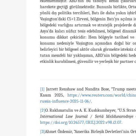
eklemlenmiştir. ABD’nin bu tabloyu kendi çıkarla
harekete geçtiği görülmektedir. Bununla birlikte, Ort
yönlü dış politika tercihleri, Batı ile daha yakın işbi
Vaşington’daki C5+1 Zirvesi, bölgenin Batı’ya açılma i
bölgedeki varlığını artırmak ve stratejik projelerde 
Asya’da kalıcı nüfuz tesis edebilmesi, bölgesel dinam
konumu dikkat çekicidir: Hem bölgeyle tarihsel ve k
konumu nedeniyle Vaşington açısından doğal bir or
belirleyici bir bölgesel aktör olarak görmekte isteksi
tutan mesafeli bir yaklaşımın, ABD’nin bölgedeki hedef
etkinlik kurabilmesi, güvenilir ve yerleşik bir partner 
[1]
Jarrett Renshaw and Nandita Bose, “Trump meets Ce
Kasım 2025,
https://www.reuters.com/world/china
russia-influence-2025-11-06/
.
[2]
O. Rakhmatulin ve A. K. Kushkumbayev, “U.S. Strate
International Law Journal / Seriâ Meždunarodnye
https://doi.org/10.26577/IRILJ.2022.v98.i2.07
.
[3]
Ahmet Özdemi̇r, “Amerika Birleşik Devletleri’nin Ort