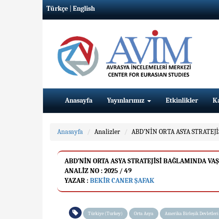
Türkçe
|
English
Anasayfa
Yayınlarımız
Etkinlikler
K
Anasayfa
Analizler
ABD’NİN ORTA ASYA STRATEJ
ABD’NİN ORTA ASYA STRATEJİSİ BAĞLAMINDA VAŞ
ANALIZ NO : 2025 / 49
YAZAR :
BEKIR CANER ŞAFAK
Türkiye (Turkey)
Orta Asya
Amerika Birleşik Devletler