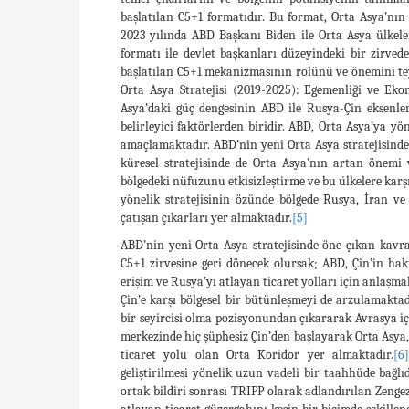
başlatılan C5+1 formatıdır. Bu format, Orta Asya’nın
2023 yılında ABD Başkanı Biden ile Orta Asya ülkele
formatı ile devlet başkanları düzeyindeki bir zirv
başlatılan C5+1 mekanizmasının rolünü ve önemini tey
Orta Asya Stratejisi (2019-2025): Egemenliği ve Ekon
Asya’daki güç dengesinin ABD ile Rusya-Çin eksenler
belirleyici faktörlerden biridir. ABD, Orta Asya’ya yö
amaçlamaktadır. ABD’nin yeni Orta Asya stratejisinde 
küresel stratejisinde de Orta Asya’nın artan önemi
bölgedeki nüfuzunu etkisizleştirme ve bu ülkelere kar
yönelik stratejisinin özünde bölgede Rusya, İran 
çatışan çıkarları yer almaktadır.
[5]
ABD’nin yeni Orta Asya stratejisinde öne çıkan kavram
C5+1 zirvesine geri dönecek olursak; ABD, Çin’in hak
erişim ve Rusya’yı atlayan ticaret yolları için anlaşm
Çin’e karşı bölgesel bir bütünleşmeyi de arzulamaktadı
bir seyircisi olma pozisyonundan çıkararak Avrasya iç
merkezinde hiç şüphesiz Çin’den başlayarak Orta Asy
ticaret yolu olan Orta Koridor yer almaktadır.
[6]
geliştirilmesi yönelik uzun vadeli bir taahhüde bağlıd
ortak bildiri sonrası TRIPP olarak adlandırılan Zenge