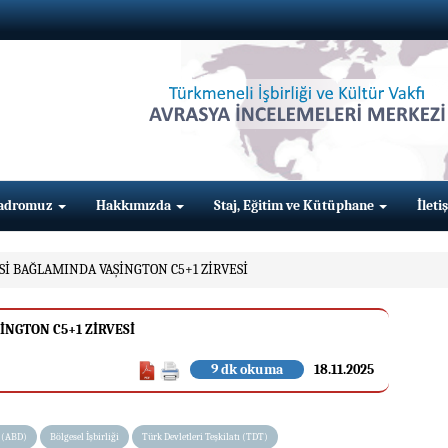
adromuz
Hakkımızda
Staj, Eğitim ve Kütüphane
İleti
İSİ BAĞLAMINDA VAŞİNGTON C5+1 ZİRVESİ
İNGTON C5+1 ZİRVESİ
9 dk okuma
18.11.2025
i (ABD)
Bölgesel İşbirliği
Türk Devletleri Teşkilatı (TDT)