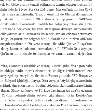
 tek bir bölge olarak temsil edilmesine zemin oluşturmuştur.
[2]
rinin liderleri New York’ta BM Genel Merkezi’nde ilk kez C5+1
ede bir araya gelmişlerdir. Trump yönetimi de Obama döneminde
it etmiştir.
[3]
5 Şubat 2020 tarihinde Trump yönetimi “ABD’nin
omik Refahı İlerletmek” başlıklı bir belge yayımlamıştır. Orta
i arasında değişmesi, bu yeni stratejinin devreye girmesindeki
nelik yatırımlarını artırarak bölgedeki azalan etkisini artırmayı
bölge, bağımsız bir bölgesel bütün olarak ele alınırken ABD’nin
 vurgulanmaktadır. Bu yeni strateji ile ABD; Çin ve Rusya’nın
şı denge kurma çabalarını artırmaktadır.
[4]
ABD’nin Orta Asya’ya
ve Çin’in artan etkisiyle örtüşmeyen ve zaman zaman doğrudan
lar, ekonomik ortaklık ve stratejik işbirliğidir. Vaşington’daki
im olduğu nadir toprak elementleri ile diğer kritik minerallere
alar gerçekleştirmeyi hedeflemiştir. Bunun yanında ABD, Rusya ve
r. Bölgesel işbirliği anlayışı, Orta Asya’yı büyük güç siyasetinin
erisinde öne çıkarmıştır. Bugün, bölgenin ekonomik stratejisinin
a, Hazar, Güney Kafkasya ve Türkiye üzerinden Avrupa’ya uzanan
C5+1’in potansiyelinin ortaya çıkarılması, Orta Koridor’un
ır.
[7]
Ağustos ayındaki üçlü zirvede paraflanan ön anlaşma ve
zur Koridoru’na dair taahhüt ve ardından C5+1 zirvesi, Rusya’yı