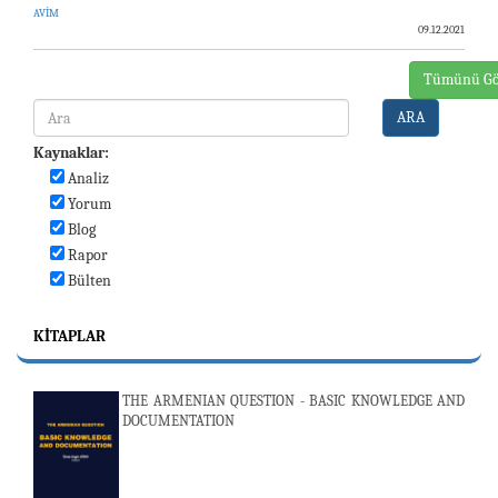
AVİM
09.12.2021
Tümünü Gö
ARA
Kaynaklar:
Analiz
Yorum
Blog
Rapor
Bülten
KITAPLAR
THE ARMENIAN QUESTION - BASIC KNOWLEDGE AND
DOCUMENTATION