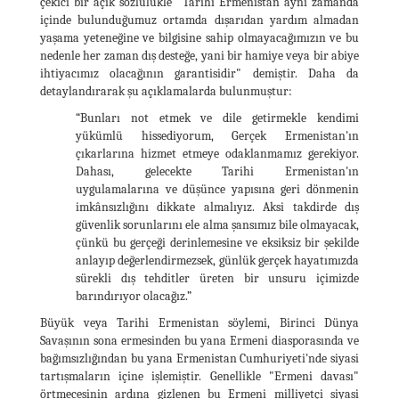
çekici bir açık sözlülükle "Tarihi Ermenistan aynı zamanda
içinde bulunduğumuz ortamda dışarıdan yardım almadan
yaşama yeteneğine ve bilgisine sahip olmayacağımızın ve bu
nedenle her zaman dış desteğe, yani bir hamiye veya bir abiye
ihtiyacımız olacağının garantisidir" demiştir. Daha da
detaylandırarak şu açıklamalarda bulunmuştur:
“Bunları not etmek ve dile getirmekle kendimi
yükümlü hissediyorum, Gerçek Ermenistan'ın
çıkarlarına hizmet etmeye odaklanmamız gerekiyor.
Dahası, gelecekte Tarihi Ermenistan'ın
uygulamalarına ve düşünce yapısına geri dönmenin
imkânsızlığını dikkate almalıyız. Aksi takdirde dış
güvenlik sorunlarını ele alma şansımız bile olmayacak,
çünkü bu gerçeği derinlemesine ve eksiksiz bir şekilde
anlayıp değerlendirmezsek, günlük gerçek hayatımızda
sürekli dış tehditler üreten bir unsuru içimizde
barındırıyor olacağız.”
Büyük veya Tarihi Ermenistan söylemi, Birinci Dünya
Savaşının sona ermesinden bu yana Ermeni diasporasında ve
bağımsızlığından bu yana Ermenistan Cumhuriyeti'nde siyasi
tartışmaların içine işlemiştir. Genellikle "Ermeni davası"
örtmecesinin ardına gizlenen bu Ermeni milliyetçi siyasi