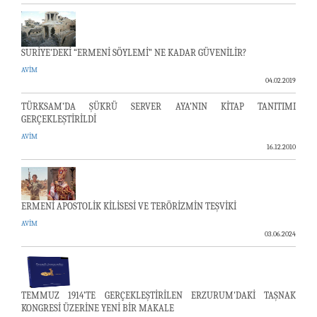
SURİYE’DEKİ “ERMENİ SÖYLEMİ” NE KADAR GÜVENİLİR?
AVİM
04.02.2019
TÜRKSAM’DA ŞÜKRÜ SERVER AYA’NIN KİTAP TANITIMI
GERÇEKLEŞTİRİLDİ
AVİM
16.12.2010
ERMENİ APOSTOLİK KİLİSESİ VE TERÖRİZMİN TEŞVİKİ
AVİM
03.06.2024
TEMMUZ 1914’TE GERÇEKLEŞTİRİLEN ERZURUM'DAKİ TAŞNAK
KONGRESİ ÜZERİNE YENİ BİR MAKALE