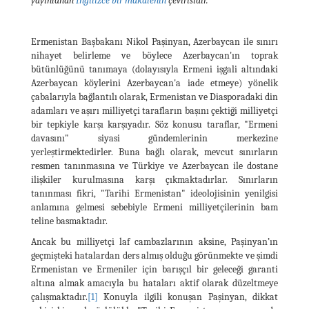
yayınlanan
İngilizce bir makalenin
çevirisidir.
Ermenistan Başbakanı Nikol Paşinyan, Azerbaycan ile sınırı
nihayet belirleme ve böylece Azerbaycan'ın toprak
bütünlüğünü tanımaya (dolayısıyla Ermeni işgali altındaki
Azerbaycan köylerini Azerbaycan'a iade etmeye) yönelik
çabalarıyla bağlantılı olarak, Ermenistan ve Diasporadaki din
adamları ve aşırı milliyetçi tarafların başını çektiği milliyetçi
bir tepkiyle karşı karşıyadır. Söz konusu taraflar, "Ermeni
davasını" siyasi gündemlerinin merkezine
yerleştirmektedirler. Buna bağlı olarak, mevcut sınırların
resmen tanınmasına ve Türkiye ve Azerbaycan ile dostane
ilişkiler kurulmasına karşı çıkmaktadırlar. Sınırların
tanınması fikri, "Tarihi Ermenistan" ideolojisinin yenilgisi
anlamına gelmesi sebebiyle Ermeni milliyetçilerinin bam
teline basmaktadır.
Ancak bu milliyetçi laf cambazlarının aksine, Paşinyan’ın
geçmişteki hatalardan ders almış olduğu görünmekte ve şimdi
Ermenistan ve Ermeniler için barışçıl bir geleceği garanti
altına almak amacıyla bu hataları aktif olarak düzeltmeye
çalışmaktadır.
[1]
Konuyla ilgili konuşan Paşinyan, dikkat