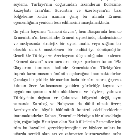
söylemi, Türkiye'nin doğusundan İskenderun Körfezine,
kuzeybatı İran'dan Gürcistan ve Azerbaycan'ın bazı
bölgelerine kadar uzanan geniş bir alanda Ermeni
egemenliğinin yeniden tesis edilmesini amaçlamaktadır.
On yıllar boyunca "Ermeni davası", hem Diasporada hem de
Ermenistan'ın kendisinde; Ermeni siyasetinde, akademisinde
ve medyasında stratejik bir siyasi analiz veya sağlam bir
olasılık olarak maskelenen bir endüstriye dönüşmüştür.
Genellikle Türkiye ve Azerbaycan düşmanlığından beslenen
"Ermeni davası" savunucuları, birçok parlamentonun 1915
Olaylarını tanıması halinde Ermenistan'ın Türkiye'den
toprak kazanmasının önünün açılacağına inanmaktadırlar.
Çocukça bir şekilde, bir asırdan fazla bir süre sonra, geçersiz
kılınan Sevr Antlaşmasını yeniden yürürlüğe koyma ve
uygulama şansına sahip olduklarına ve böylece, yalnızca
Türkiye’nin doğusu ve Çukurova bölgesini değil, aynı
zamanda Karabağ ve Nahçıvan da dâhil olmak üzere,
Azerbaycan'ın büyük bölümünü kontrol edebileceklerine
inanmaktadırlar. Dahası, Ermeniler Hristiyan bir ulus olduğu
için, çoğunluğu Hristiyan olan Batılı ülkelerin Ermeniler için
tüm bu hayalleri gerçekleştireceğine ve böylece onları bu
uğurda gerekli olan acı ve zahmetten kurtaracağına safça