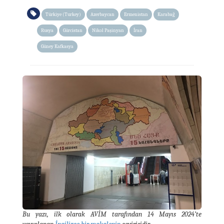
Türkiye (Turkey)
Azerbaycan
Ermenistan
Karabağ
Rusya
Gürcistan
Nikol Paşinyan
İran
Güney Kafkasya
Bu yazı, ilk olarak AVİM tarafından 14 Mayıs 2024’te