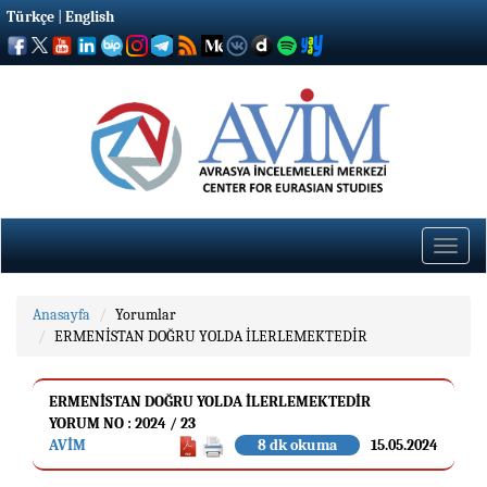
Türkçe
|
English
Toggle
naviga
Anasayfa
Yorumlar
ERMENİSTAN DOĞRU YOLDA İLERLEMEKTEDİR
ERMENİSTAN DOĞRU YOLDA İLERLEMEKTEDİR
YORUM NO : 2024 / 23
AVİM
8 dk okuma
15.05.2024