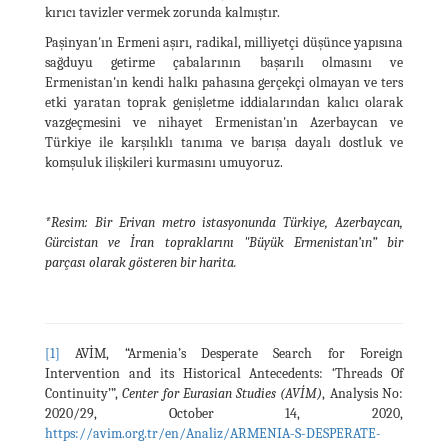
kırıcı tavizler vermek zorunda kalmıştır.
Paşinyan'ın Ermeni aşırı, radikal, milliyetçi düşünce yapısına
sağduyu getirme çabalarının başarılı olmasını ve
Ermenistan'ın kendi halkı pahasına gerçekçi olmayan ve ters
etki yaratan toprak genişletme iddialarından kalıcı olarak
vazgeçmesini ve nihayet Ermenistan'ın Azerbaycan ve
Türkiye ile karşılıklı tanıma ve barışa dayalı dostluk ve
komşuluk ilişkileri kurmasını umuyoruz.
*Resim: Bir Erivan metro istasyonunda Türkiye, Azerbaycan,
Gürcistan ve İran topraklarını "Büyük Ermenistan’ın” bir
parçası olarak gösteren bir harita.
[1]
AVİM, “Armenia’s Desperate Search for Foreign
Intervention and its Historical Antecedents: ‘Threads Of
Continuity’”,
Center for Eurasian Studies (AVİM)
, Analysis No:
2020/29, October 14, 2020,
https://avim.org.tr/en/Analiz/ARMENIA-S-DESPERATE-