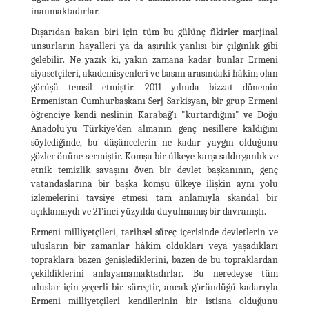
inanmaktadırlar.
Dışarıdan bakan biri için tüm bu gülünç fikirler marjinal
unsurların hayalleri ya da aşırılık yanlısı bir çılgınlık gibi
gelebilir. Ne yazık ki, yakın zamana kadar bunlar Ermeni
siyasetçileri, akademisyenleri ve basını arasındaki hâkim olan
görüşü temsil etmiştir. 2011 yılında bizzat dönemin
Ermenistan Cumhurbaşkanı Serj Sarkisyan, bir grup Ermeni
öğrenciye kendi neslinin Karabağ'ı "kurtardığını" ve Doğu
Anadolu'yu Türkiye'den almanın genç nesillere kaldığını
söylediğinde, bu düşüncelerin ne kadar yaygın olduğunu
gözler önüne sermiştir. Komşu bir ülkeye karşı saldırganlık ve
etnik temizlik savaşını öven bir devlet başkanının, genç
vatandaşlarına bir başka komşu ülkeye ilişkin aynı yolu
izlemelerini tavsiye etmesi tam anlamıyla skandal bir
açıklamaydı ve 21’inci yüzyılda duyulmamış bir davranıştı.
Ermeni milliyetçileri, tarihsel süreç içerisinde devletlerin ve
ulusların bir zamanlar hâkim oldukları veya yaşadıkları
topraklara bazen genişlediklerini, bazen de bu topraklardan
çekildiklerini anlayamamaktadırlar. Bu neredeyse tüm
uluslar için geçerli bir süreçtir, ancak göründüğü kadarıyla
Ermeni milliyetçileri kendilerinin bir istisna olduğunu