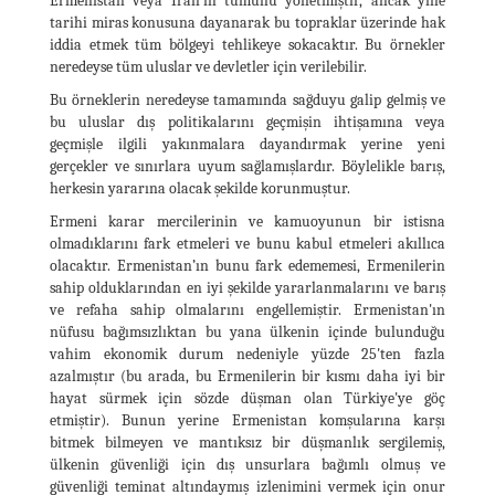
Ermenistan veya İran’ın tümünü yönetmiştir, ancak yine
tarihi miras konusuna dayanarak bu topraklar üzerinde hak
iddia etmek tüm bölgeyi tehlikeye sokacaktır. Bu örnekler
neredeyse tüm uluslar ve devletler için verilebilir.
Bu örneklerin neredeyse tamamında sağduyu galip gelmiş ve
bu uluslar dış politikalarını geçmişin ihtişamına veya
geçmişle ilgili yakınmalara dayandırmak yerine yeni
gerçekler ve sınırlara uyum sağlamışlardır. Böylelikle barış,
herkesin yararına olacak şekilde korunmuştur.
Ermeni karar mercilerinin ve kamuoyunun bir istisna
olmadıklarını fark etmeleri ve bunu kabul etmeleri akıllıca
olacaktır. Ermenistan’ın bunu fark edememesi, Ermenilerin
sahip olduklarından en iyi şekilde yararlanmalarını ve barış
ve refaha sahip olmalarını engellemiştir. Ermenistan'ın
nüfusu bağımsızlıktan bu yana ülkenin içinde bulunduğu
vahim ekonomik durum nedeniyle yüzde 25'ten fazla
azalmıştır (bu arada, bu Ermenilerin bir kısmı daha iyi bir
hayat sürmek için sözde düşman olan Türkiye'ye göç
etmiştir). Bunun yerine Ermenistan komşularına karşı
bitmek bilmeyen ve mantıksız bir düşmanlık sergilemiş,
ülkenin güvenliği için dış unsurlara bağımlı olmuş ve
güvenliği teminat altındaymış izlenimini vermek için onur