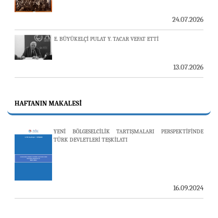
24.07.2026
E. BÜYÜKELÇİ PULAT Y. TACAR VEFAT ETTİ
13.07.2026
"REVIEW OF ARMENIAN STUDIES (RAS)" DERGİSİ'NİN
53’ÜNCÜ SAYISI YAYINLANDI
HAFTANIN MAKALESI
25.06.2026
YENİ BÖLGESELCİLİK TARTIŞMALARI PERSPEKTİFİNDE
TÜRK DEVLETLERİ TEŞKİLATI
AVİM, ÖZBEKİSTAN’DAN İKİ ÖNEMLİ DÜŞÜNCE
KURULUŞUNU KONUK ETTİ
19.06.2026
16.09.2024