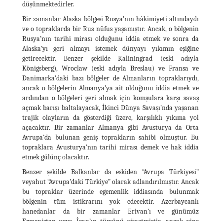
düşünmektedirler.
Bir zamanlar Alaska bölgesi Rusya’nın hâkimiyeti altındaydı
ve o topraklarda bir Rus nüfus yaşamıştır. Ancak, o bölgenin
Rusya’nın tarihi mirası olduğunu iddia etmek ve sonra da
Alaska’yı geri almayı istemek dünyayı yıkımın eşiğine
getirecektir. Benzer şekilde Kaliningrad (eski adıyla
Königsberg), Wroclaw (eski adıyla Breslau) ve Fransa ve
Danimarka’daki bazı bölgeler de Almanların topraklarıydı,
ancak o bölgelerin Almanya’ya ait olduğunu iddia etmek ve
ardından o bölgeleri geri almak için komşulara karşı savaş
açmak barışı baltalayacak, İkinci Dünya Savaşı’nda yaşanan
trajik olayların da gösterdiği üzere, karşılıklı yıkıma yol
açacaktır. Bir zamanlar Almanya gibi Avusturya da Orta
Avrupa’da bulunan geniş toprakların sahibi olmuştur. Bu
topraklara Avusturya’nın tarihi mirası demek ve hak iddia
etmek gülünç olacaktır.
Benzer şekilde Balkanlar da eskiden “Avrupa Türkiyesi”
veyahut “Avrupa’daki Türkiye” olarak adlandırılmıştır. Ancak
bu topraklar üzerinde egemenlik iddiasında bulunmak
bölgenin tüm istikrarını yok edecektir. Azerbaycanlı
hanedanlar da bir zamanlar Erivan’ı ve günümüz