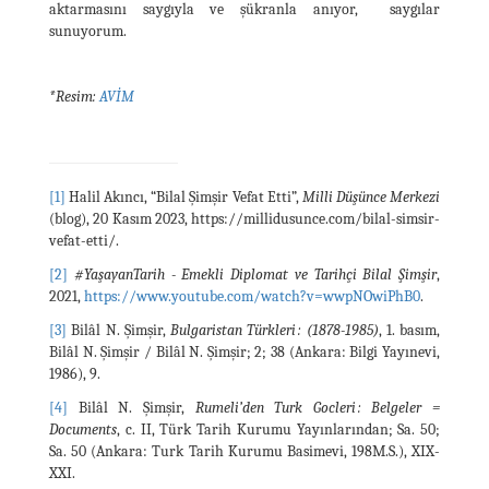
aktarmasını saygıyla ve şükranla anıyor, saygılar
sunuyorum.
*Resim:
AVİM
[1]
Halil Akıncı, “Bilal Şimşir Vefat Etti”,
Milli Düşünce Merkezi
(blog), 20 Kasım 2023, https://millidusunce.com/bilal-simsir-
vefat-etti/.
[2]
#YaşayanTarih - Emekli Diplomat ve Tarihçi Bilal Şimşir
,
2021,
https://www.youtube.com/watch?v=wwpNOwiPhB0
.
[3]
Bilâl N. Şimşir,
Bulgaristan Türkleri : (1878-1985)
, 1. basım,
Bilâl N. Şimşir / Bilâl N. Şimşir; 2; 38 (Ankara: Bilgi Yayınevi,
1986), 9.
[4]
Bilâl N. Şimşir,
Rumeli’den Turk Gocleri : Belgeler =
Documents
, c. II, Türk Tarih Kurumu Yayınlarından; Sa. 50;
Sa. 50 (Ankara: Turk Tarih Kurumu Basimevi, 198M.S.), XIX-
XXI.