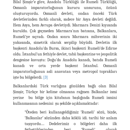
Bilal Şimşir’e göre, Anadolu Türklüğü ile Rumeli Türklüğü,
Osmanlı imparatorluğunun kurucu unsurunu, özünü
oluşturuyordu. Osmanli devleti, ondan önceki Türk
devletlerinden farklı olarak, sadece bir Asya devleti değildi.
Hem Asya, hem Avrupa devletiydi. Marmara Denizi kıyısında
kuruldu. Çok geçmeden Marmara'nın batısına, Balkanlara,
Rumeli'ye sıçradı. Ondan sonra Marmara mihverinin iki
yakasında, simetrik olarak serpilip büyüdü. Devletin ilk
başkenti Anadolu'da Bursa, ikinci başkenti Rumeli'de Edirne
oldu. İstanbul'un fethiyle devlet, tabii başkentine ve jeopolitik
dengesine kavuştu: Doğu'da Anadolu kanadı, batıda Rumeli
kanadı ve orta yerde başkent İstanbul. Osmanli
imparatorluğunun asli anavatan veya metropol toprakları
işte bu bölgelerdi.
[3]
Balkanlardaki Türk varlığına gönülden bağlı olan Bilal
Şimşir, Türkçe bir kelime olmasına rağmen Balkanlar ismi
yerine bu bölge için kitabının başlığında Rumeli ismini
kullanmasının nedenini şu şekilde açıklamaktadır:
“Öteden beri kullanageldiğimiz ‘Rumeli’ sözü, bizde,
‘Balkanlar’ sözünden daha köklü idi. tarihi bir anlam
taşıyordu.... Dedelerimiz o bölgeleri daha ilk
fethettiklerinden beri ‘Rumeli’ olarak