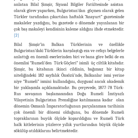
anlatan Bilal Şimşir, Siyasal Bilgiler Fatültesinde asistan
olarak görev yaparken, Bulgaristan’dan göçmen olarak gelen
Türkler tarafından çıkartılan haftalık “Anayurt” gazetesinde
makaleler yazdığını, bu gazetede o dönemde yayınlanan bir
çok baş makaleyi kendisinin kaleme aldığını ifade etmektedir.
[2]
Bilal Şimşir’in Balkan Türklerinin ve özellikle
Bulgaristan’daki Türklerin karşılaştığı eza ve cefayı belgelerle
anlattığı en önemli eserlerinden biri ve bana göre belki de en
önemlisi “Rumeli’den Türk Göçleri” isimli üç ciltlik kitabıdır.
Şimşir, bu kitabının ikinci cildinin, bağımsız bir kitap
niteliğindeki 182 sayfalık Önsözü’nde, Balkanlar ismi yerine
niye “Rumeli” ismini kullandığını, duygusal ancak akademik
bir yaklaşımla açıklamaktadır. Bu çerçevede, 1877-78 Türk-
Rus savaşının başlamasından Doğu Rumeli İmtiyazlı
Vilayetinin Bulgaristan Prensliğine katılmasına kadar olan
dönemin Osmanlı İmparatorluğunun parçalanması tarihinin
çok önemli bir dönemi olduğunu, bu dönemde Rumeli
topraklarının buyük ölçüde koparıldığını ve Rumeli Türk
halk kitlelerinin yüzlerce yıllık yurtlarından büyük ölçüde
sökülüp atıldıklarını belirtmektedir.