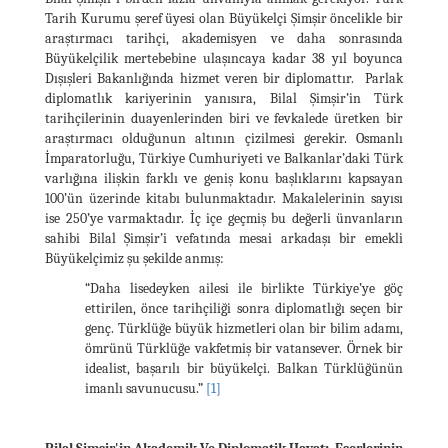
Tarih Kurumu şeref üyesi olan Büyükelçi Şimşir öncelikle bir
araştırmacı tarihçi, akademisyen ve daha sonrasında
Büyükelçilik mertebebine ulaşıncaya kadar 38 yıl boyunca
Dışışleri Bakanlığında hizmet veren bir diplomattır. Parlak
diplomatlık kariyerinin yanısıra, Bilal Şimşir’in Türk
tarihçilerinin duayenlerinden biri ve fevkalede üretken bir
araştırmacı olduğunun altının çizilmesi gerekir. Osmanlı
İmparatorluğu, Türkiye Cumhuriyeti ve Balkanlar’daki Türk
varlığına ilişkin farklı ve geniş konu başlıklarını kapsayan
100’ün üzerinde kitabı bulunmaktadır. Makalelerinin sayısı
ise 250’ye varmaktadır. İç içe geçmiş bu değerli ünvanların
sahibi Bilal Şimşir’i vefatında mesai arkadaşı bir emekli
Büyükelçimiz şu şekilde anmış:
“Daha lisedeyken ailesi ile birlikte Türkiye’ye göç
ettirilen, önce tarihçiliği sonra diplomatlığı seçen bir
genç. Türklüğe büyük hizmetleri olan bir bilim adamı,
ömrünü Türklüğe vakfetmiş bir vatansever. Örnek bir
idealist, başarılı bir büyükelçi. Balkan Türklüğünün
imanlı savunucusu.”
[1]