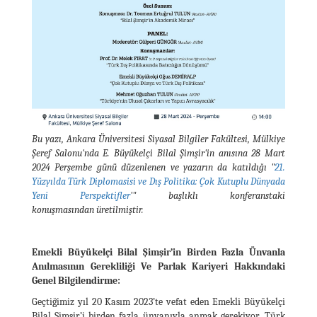
Bu yazı, Ankara Üniversitesi Siyasal Bilgiler Fakültesi, Mülkiye
Şeref Salonu'nda
E. Büyükelçi Bilal Şimşir'in anısına
28 Mart
2024 Perşembe günü düzenlenen ve yazarın da katıldığı "
21.
Yüzyılda Türk Diplomasisi ve Dış Politika: Çok Kutuplu Dünyada
Yeni Perspektifler
'" başlıklı konferanstaki
konuşmasından üretilmiştir.
Emekli Büyükelçi Bilal Şimşir’in Birden Fazla Ünvanla
Anılmasının Gerekliliği Ve Parlak Kariyeri Hakkındaki
Genel Bilgilendirme:
Geçtiğimiz yıl 20 Kasım 2023’te vefat eden Emekli Büyükelçi
Bilal Şimşir’i birden fazla ünvanıyla anmak gerekiyor. Türk