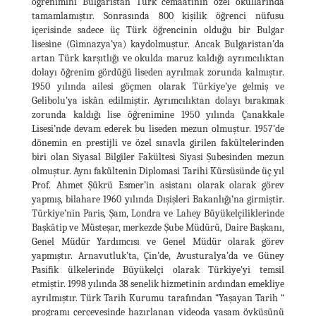
öğrenimini Bulgaristan Türk cemaatinin özel okullarında
tamamlamıştır. Sonrasında 800 kişilik öğrenci nüfusu
içerisinde sadece üç Türk öğrencinin olduğu bir Bulgar
lisesine (Gimnazya’ya) kaydolmuştur. Ancak Bulgaristan’da
artan Türk karşıtlığı ve okulda maruz kaldığı ayrımcılıktan
dolayı öğrenim gördüğü liseden ayrılmak zorunda kalmıştır.
1950 yılında ailesi göçmen olarak Türkiye’ye gelmiş ve
Gelibolu'ya iskân edilmiştir. Ayrımcılıktan dolayı bırakmak
zorunda kaldığı lise öğrenimine 1950 yılında Çanakkale
Lisesi’nde devam ederek bu liseden mezun olmuştur. 1957’de
dönemin en prestijli ve özel sınavla girilen fakültelerinden
biri olan Siyasal Bilgiler Fakültesi Siyasi Şubesinden mezun
olmuştur. Aynı fakültenin Diplomasi Tarihi Kürsüsünde üç yıl
Prof. Ahmet Şükrü Esmer’in asistanı olarak olarak görev
yapmış, bilahare 1960 yılında Dışişleri Bakanlığı’na girmiştir.
Türkiye’nin Paris, Şam, Londra ve Lahey Büyükelçiliklerinde
Başkâtip ve Müsteşar, merkezde Şube Müdürü, Daire Başkanı,
Genel Müdür Yardımcısı ve Genel Müdür olarak görev
yapmıştır. Arnavutluk’ta, Çin’de, Avusturalya’da ve Güney
Pasifik ülkelerinde Büyükelçi olarak Türkiye'yi temsil
etmiştir. 1998 yılında 38 senelik hizmetinin ardından emekliye
ayrılmıştır. Türk Tarih Kurumu tarafından “Yaşayan Tarih “
programı çerçevesinde hazırlanan videoda yaşam öyküsünü