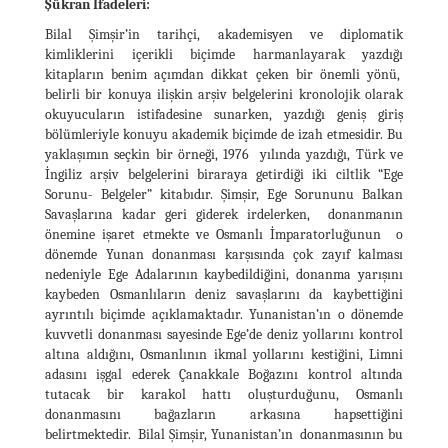
Şükran İfadeleri:
Bilal Şimşir’in tarihçi, akademisyen ve diplomatik
kimliklerini içerikli biçimde harmanlayarak yazdığı
kitapların benim açımdan dikkat çeken bir önemli yönü,
belirli bir konuya ilişkin arşiv belgelerini kronolojik olarak
okuyucuların istifadesine sunarken, yazdığı geniş giriş
bölümleriyle konuyu akademik biçimde de izah etmesidir. Bu
yaklaşımın seçkin bir örneği, 1976 yılında yazdığı, Türk ve
İngiliz arşiv belgelerini biraraya getirdiği iki ciltlik “Ege
Sorunu- Belgeler” kitabıdır. Şimşir, Ege Sorununu Balkan
Savaşlarına kadar geri giderek irdelerken, donanmanın
önemine işaret etmekte ve Osmanlı İmparatorluğunun o
dönemde Yunan donanması karşısında çok zayıf kalması
nedeniyle Ege Adalarının kaybedildiğini, donanma yarışını
kaybeden Osmanlıların deniz savaşlarını da kaybettiğini
ayrıntılı biçimde açıklamaktadır. Yunanistan’ın o dönemde
kuvvetli donanması sayesinde Ege’de deniz yollarını kontrol
altına aldığını, Osmanlının ikmal yollarını kestiğini, Limni
adasını işgal ederek Çanakkale Boğazını kontrol altında
tutacak bir karakol hattı oluşturduğunu, Osmanlı
donanmasını bağazların arkasına hapsettiğini
belirtmektedir. Bilal Şimşir, Yunanistan’ın donanmasının bu