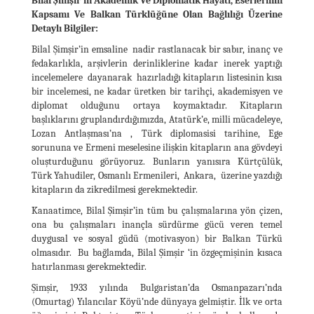
Bilal Şimşir'in Akademik Ve Diplomatik Hayatı, Eserlerinin
Kapsamı Ve Balkan Türklüğüne Olan Bağlılığı Üzerine
Detaylı Bilgiler:
Bilal Şimşir’in emsaline nadir rastlanacak bir sabır, inanç ve
fedakarlıkla, arşivlerin derinliklerine kadar inerek yaptığı
incelemelere dayanarak hazırladığı kitapların listesinin kısa
bir incelemesi, ne kadar üretken bir tarihçi, akademisyen ve
diplomat olduğunu ortaya koymaktadır. Kitapların
başlıklarını gruplandırdığımızda, Atatürk’e, milli mücadeleye,
Lozan Antlaşması’na , Türk diplomasisi tarihine, Ege
sorununa ve Ermeni meselesine ilişkin kitapların ana gövdeyi
oluşturduğunu görüyoruz. Bunların yanısıra Kürtçülük,
Türk Yahudiler, Osmanlı Ermenileri, Ankara, üzerine yazdığı
kitapların da zikredilmesi gerekmektedir.
Kanaatimce, Bilal Şimşir’in tüm bu çalışmalarına yön çizen,
ona bu çalışmaları inançla sürdürme gücü veren temel
duygusal ve sosyal güdü (motivasyon) bir Balkan Türkü
olmasıdır. Bu bağlamda, Bilal Şimşir ‘in özgeçmişinin kısaca
hatırlanması gerekmektedir.
Şimşir, 1933 yılında Bulgaristan’da Osmanpazarı’nda
(Omurtag) Yılancılar Köyü’nde dünyaya gelmiştir. İlk ve orta