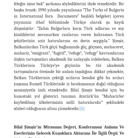
feleğin işine bak” şarkısını söylediklerini ifade etmektedir. Bir
başka örnek: 1990 yılında yayınlanan “The Turks of Bulgaria
in Internatonal Fora Documents” başlıklı belgeleri içeren
yayınının ithaf bölümünde Türkçe olarak şu kaydı
düşmüştür: “Zalim Bulgarlara karşı Türk adlarını ve soy
kimliklerini savunurken canlarını veren kahraman Türk
şehitlerinin aziz hatıralarına en derin saygıyla.” Şimşir,
Balkanlardan Türk göçü bağlamında göç, göçmen, muhaceret,
muhacir, “emigrant”, “fugitif”, “refuge”, “refugy” kavramlarına
ilişkin tartışmaları akademik bir anlayışla irdelerken, Balkan
Türklerinin Türkiye’ye göçünün bu tür akademik
tartışmaların ötesinde bir anlam taşıdığına dikkat çekmekte,
Balkan Türklerinin çektiği acıların kendisi gibi bu acıları
yaşamış Rumeli Türklerinde iz bırakmasının doğal olduğunu
samimiyetle izah etmektedir. Bilal Şimşir kendisi için bu
husustaki yol gösterici tanımın Atatürk’ün “Muhacirler
kaybedilmiş ülkelerimizin milli hatıralarıdır” şeklindeki
sözleri olduğunun altını çizmektedir.
[5]
Bilal Şimşir'in Mirasının Değeri, Konferansın Anlamı Ve
Eserlerinin Gelecek Kuşaklara Aktarımı İle İlgili Övgü Ve