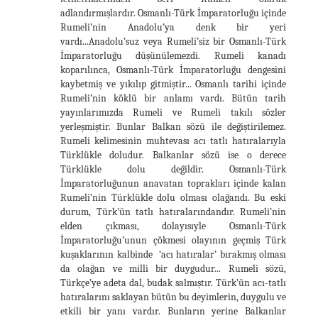
adlandırmışlardır. Osmanlı-Türk İmparatorluğu içinde
Rumeli’nin Anadolu’ya denk bir yeri
vardı...Anadolu’suz veya Rumeli’siz bir Osmanlı-Türk
İmparatorluğu düşünülemezdi. Rumeli kanadı
koparılınca, Osmanlı-Türk İmparatorluğu dengesini
kaybetmiş ve yıkılıp gitmiştir... Osmanlı tarihi içinde
Rumeli’nin köklü bir anlamı vardı. Bütün tarih
yayınlarımızda Rumeli ve Rumeli takılı sözler
yerleşmiştir. Bunlar Balkan sözü ile değiştirilemez.
Rumeli kelimesinin muhtevası acı tatlı hatıralarıyla
Türklükle doludur. Balkanlar sözü ise o derece
Türklükle dolu değildir. Osmanlı-Türk
İmparatorluğunun anavatan toprakları içinde kalan
Rumeli’nin Türklükle dolu olması olağandı. Bu eski
durum, Türk’ün tatlı hatıralarındandır. Rumeli’nin
elden çıkması, dolayısıyle Osmanlı-Türk
İmparatorluğu’unun çökmesi olayının geçmiş Türk
kuşaklarının kalbinde ‘acı hatıralar’ bırakmış olması
da olağan ve milli bir duygudur... Rumeli sözü,
Türkçe’ye adeta dal, budak salmıştır. Türk’ün acı-tatlı
hatıralarını saklayan bütün bu deyimlerin, duygulu ve
etkili bir yanı vardır. Bunların yerine Balkanlar