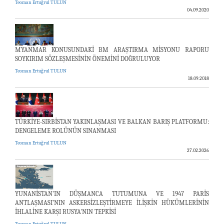
Teoman Ertuğrul TULUN
04.09.2020
MYANMAR KONUSUNDAKİ BM ARAŞTIRMA MİSYONU RAPORU
SOYKIRIM SÖZLEŞMESİNİN ÖNEMİNİ DOĞRULUYOR
Teoman Ertuğrul TULUN
18.09.2018
TÜRKİYE-SIRBİSTAN YAKINLAŞMASI VE BALKAN BARIŞ PLATFORMU:
DENGELEME ROLÜNÜN SINANMASI
Teoman Ertuğrul TULUN
27.02.2026
YUNANİSTAN'IN DÜŞMANCA TUTUMUNA VE 1947 PARİS
ANTLAŞMASI’NIN ASKERSİZLEŞTİRMEYE İLİŞKİN HÜKÜMLERİNİN
İHLALİNE KARŞI RUSYA'NIN TEPKİSİ