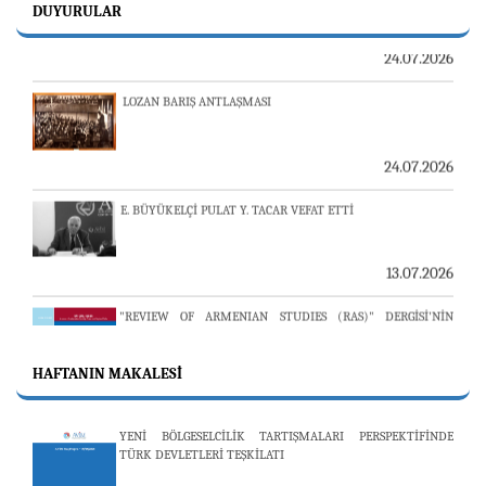
DUYURULAR
24.07.2026
LOZAN BARIŞ ANTLAŞMASI
24.07.2026
E. BÜYÜKELÇİ PULAT Y. TACAR VEFAT ETTİ
13.07.2026
"REVIEW OF ARMENIAN STUDIES (RAS)" DERGİSİ'NİN
53’ÜNCÜ SAYISI YAYINLANDI
HAFTANIN MAKALESI
25.06.2026
YENİ BÖLGESELCİLİK TARTIŞMALARI PERSPEKTİFİNDE
AVİM, ÖZBEKİSTAN’DAN İKİ ÖNEMLİ DÜŞÜNCE
TÜRK DEVLETLERİ TEŞKİLATI
KURULUŞUNU KONUK ETTİ