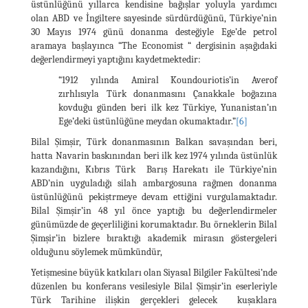
üstünlüğünü yıllarca kendisine bağışlar yoluyla yardımcı
olan ABD ve İngiltere sayesinde sürdürdüğünü, Türkiye’nin
30 Mayıs 1974 günü donanma desteğiyle Ege’de petrol
aramaya başlayınca “The Economist “ dergisinin aşağıdaki
değerlendirmeyi yaptığını kaydetmektedir:
“1912 yılında Amiral Koundouriotis’in Averof
zırhlısıyla Türk donanmasını Çanakkale boğazına
kovduğu günden beri ilk kez Türkiye, Yunanistan’ın
Ege’deki üstünlüğüne meydan okumaktadır.”
[6]
Bilal Şimşir, Türk donanmasının Balkan savaşından beri,
hatta Navarin baskınından beri ilk kez 1974 yılında üstünlük
kazandığını, Kıbrıs Türk Barış Harekatı ile Türkiye’nin
ABD’nin uyguladığı silah ambargosuna rağmen donanma
üstünlüğünü pekiştrmeye devam ettiğini vurgulamaktadır.
Bilal Şimşir’in 48 yıl önce yaptığı bu değerlendirmeler
günümüzde de geçerliliğini korumaktadır. Bu örneklerin Bilal
Şimşir’in bizlere bıraktığı akademik mirasın göstergeleri
olduğunu söylemek mümkündür,
Yetişmesine büyük katkıları olan Siyasal Bilgiler Fakültesi’nde
düzenlen bu konferans vesilesiyle Bilal Şimşir’in eserleriyle
Türk Tarihine ilişkin gerçekleri gelecek kuşaklara