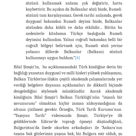
sözünü kullanmak anlamı çok değiştirir, hatta
kaybettirir. Bu açıdan da Balkanlar sözü bizde, Rumeli
sözünü tam karşılayamaz. Gerek tarihi anlamda, gerek
duygusal bakımdan Rumeli deyimi bizde, Balkanlar
sözünden daha köklü ve daha etkilidir... Bütün bu
nedenlerle kitabımın Türkçe başlığında Rumeli
deyimini kullandım. Yalnız coğrafi bakımdan belli bir
coğrafi bölgeyi belirtmek için, Rumeli sözü yerine
yabancı dillerde Balkanlar (Balkans) sözünü
kullanmayı uygun buldum.”
[4]
Bilal Şimşir’in, bu açıklamasındaki Türk kimliğine derin bir
bağlılığı yansıtan duygusal ve milli hisleri yüksek yaklaşımını,
Balkan Türklerine ilişkin çeşitli akademik çalışmalarında yer
verdiği belgelere dayanan açıklamaları ile dikkatli biçimde
dengelediğini söylemek mümkündür. Ancak akademik
kimliğinin Bilal Şimşir’i Balkan Türklüğü’nün “imanlı bir
savunucusu” olmaktan hiçbir zaman alıkoymadığının da
altının çizilmesi gerekir. Örneğin, Türk Tarih Kurumu’nun
“Yaşayan Tarih” videosunda Şimşir, Türkiye’ye ilk
geldiklerinde Edirne’de toprağı öpmeyi düşündüğünü,
Bulgaristan’da lisede okurken arkadaşları ile “Ankara’nın
taşına bak gözlerimin yaşına bak, biz Bulgara esir olduk, şu