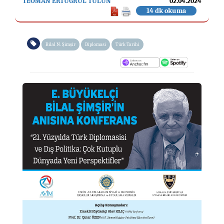
TEOMAN ERTUĞRUL TULUN
02.04.2024
14 dk okuma
Bilal N. Şimşir
Diplomasi
Türk Tarihi