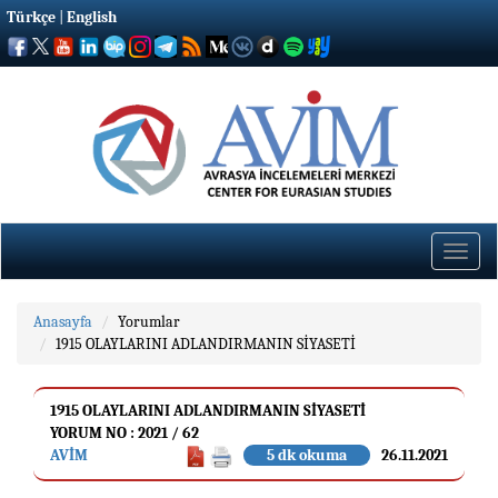
Türkçe
|
English
Toggle
naviga
Anasayfa
Yorumlar
1915 OLAYLARINI ADLANDIRMANIN SİYASETİ
1915 OLAYLARINI ADLANDIRMANIN SİYASETİ
YORUM NO : 2021 / 62
AVİM
5 dk okuma
26.11.2021