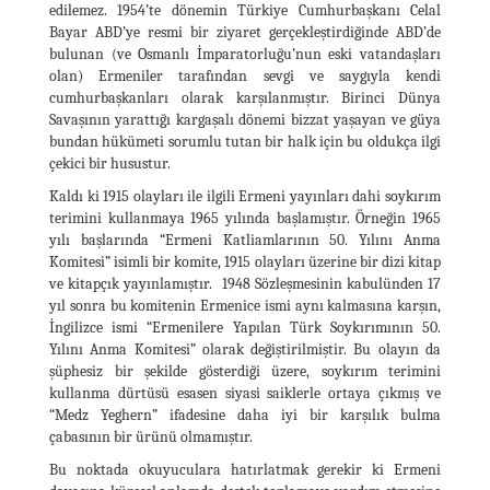
edilemez. 1954’te dönemin Türkiye Cumhurbaşkanı Celal
Bayar ABD’ye resmi bir ziyaret gerçekleştirdiğinde ABD’de
bulunan (ve Osmanlı İmparatorluğu’nun eski vatandaşları
olan) Ermeniler tarafından sevgi ve saygıyla kendi
cumhurbaşkanları olarak karşılanmıştır. Birinci Dünya
Savaşının yarattığı kargaşalı dönemi bizzat yaşayan ve güya
bundan hükümeti sorumlu tutan bir halk için bu oldukça ilgi
çekici bir husustur.
Kaldı ki 1915 olayları ile ilgili Ermeni yayınları dahi soykırım
terimini kullanmaya 1965 yılında başlamıştır. Örneğin 1965
yılı başlarında “Ermeni Katliamlarının 50. Yılını Anma
Komitesi” isimli bir komite, 1915 olayları üzerine bir dizi kitap
ve kitapçık yayınlamıştır. 1948 Sözleşmesinin kabulünden 17
yıl sonra bu komitenin Ermenice ismi aynı kalmasına karşın,
İngilizce ismi “Ermenilere Yapılan Türk Soykırımının 50.
Yılını Anma Komitesi” olarak değiştirilmiştir. Bu olayın da
şüphesiz bir şekilde gösterdiği üzere, soykırım terimini
kullanma dürtüsü esasen siyasi saiklerle ortaya çıkmış ve
“Medz Yeghern” ifadesine daha iyi bir karşılık bulma
çabasının bir ürünü olmamıştır.
Bu noktada okuyuculara hatırlatmak gerekir ki Ermeni