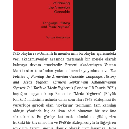
1915 olayları ve Osmanlı Ermenilerinin bu olaylar içerisindeki
yeri akademisyenler arasında tartışmalı bir mesele olarak
kalmaya devam etmektedir. Ermeni akademisyen Vartan
Martiossian tarafından yakın dönemde yayınlanan ve
The
Politics of Naming the Armenian Genocide: Language, History
and ‘Medz Yeghern’
(
Ermeni Soykırımını Adlandırmanın
Siyaseti: Dil, Tarih ve ‘Medz Yeghern’
) (Londra: I.B Tauris, 2021)
başlığını taşıyan kitap Ermenice “Medz Yeghern” (Büyük
Felaket) ifadesinin aslında daha sonraları 1948 sözleşmesi ile
yürürlüğe girecek olan “soykırım” teriminin tam karşılığı
olduğu yönünde hiç de ikna edici olmayan bir sav öne
sürmektedir. Bu görüşe katılmak mümkün değildir, zira
hukuki bir kavram olan ve 1948’de sözleşmesi yürürlüğe giren
soykırım terimi geriye dönük olarak uygulanamaz. Aynı