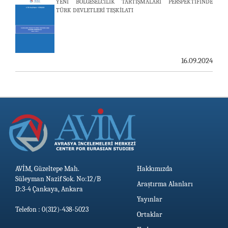
YENİ BÖLGESELCİLİK TARTIŞMALARI PERSPEKTİFİNDE
TÜRK DEVLETLERİ TEŞKİLATI
AVİM, ÖZBEKİSTAN’DAN İKİ ÖNEMLİ DÜŞÜNCE
KURULUŞUNU KONUK ETTİ
19.06.2026
16.09.2024
AVİM, Güzeltepe Mah.
Hakkımızda
Süleyman Nazif Sok. No:12/B
Araştırma Alanları
D:3-4 Çankaya, Ankara
Yayınlar
Telefon : 0(312)-438-5023
Ortaklar