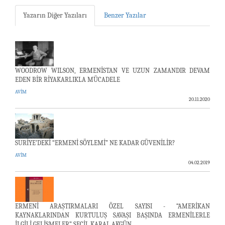
Yazarın Diğer Yazıları
Benzer Yazılar
WOODROW WILSON, ERMENİSTAN VE UZUN ZAMANDIR DEVAM
EDEN BİR RİYAKARLIKLA MÜCADELE
AVİM
20.11.2020
SURİYE’DEKİ “ERMENİ SÖYLEMİ” NE KADAR GÜVENİLİR?
AVİM
04.02.2019
ERMENİ ARAŞTIRMALARI ÖZEL SAYISI - “AMERİKAN
KAYNAKLARINDAN KURTULUŞ SAVAŞI BAŞINDA ERMENİLERLE
İLGİLİ GELİŞMELER” SEÇİL KARAL AKGÜN