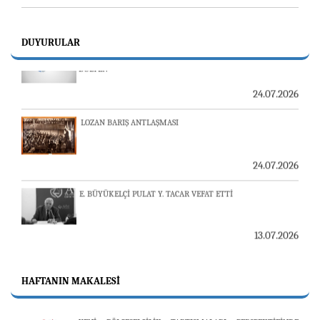
23-24 TEMMUZ SUNUCU SORUNU VE AVİM GÜNLÜK
BÜLTEN
DUYURULAR
24.07.2026
LOZAN BARIŞ ANTLAŞMASI
24.07.2026
E. BÜYÜKELÇİ PULAT Y. TACAR VEFAT ETTİ
13.07.2026
"REVIEW OF ARMENIAN STUDIES (RAS)" DERGİSİ'NİN
53’ÜNCÜ SAYISI YAYINLANDI
HAFTANIN MAKALESI
25.06.2026