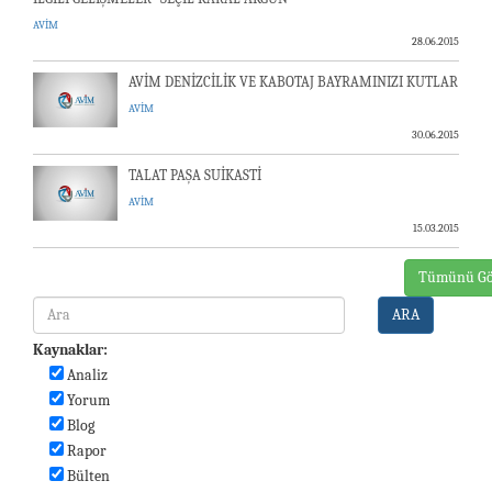
AVİM
28.06.2015
AVİM DENİZCİLİK VE KABOTAJ BAYRAMINIZI KUTLAR
AVİM
30.06.2015
TALAT PAŞA SUİKASTİ
AVİM
15.03.2015
Tümünü Gö
ARA
Kaynaklar:
Analiz
Yorum
Blog
Rapor
Bülten