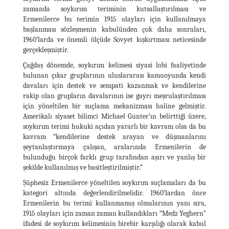
zamanda soykırım teriminin kutsallaştırılması ve
Ermenilerce bu terimin 1915 olayları için kullanılmaya
başlanması sözleşmenin kabulünden çok daha sonraları,
1960’larda ve önemli ölçüde Sovyet kışkırtması neticesinde
gerçekleşmiştir.
Çağdaş dönemde, soykırım kelimesi siyasi lobi faaliyetinde
bulunan çıkar gruplarının uluslararası kamuoyunda kendi
davaları için destek ve sempati kazanmak ve kendilerine
rakip olan grupların davalarının ise gayrı meşrulaştırılması
için yöneltilen bir suçlama mekanizması haline gelmiştir.
Amerikalı siyaset bilimci Michael Gunter’ın belirttiği üzere,
soykırım terimi hukuki açıdan yararlı bir kavram olsa da bu
kavram “kendilerine destek arayan ve düşmanlarını
şeytanlaştırmaya çalışan, aralarında Ermenilerin de
bulunduğu birçok farklı grup tarafından aşırı ve yanlış bir
şekilde kullanılmış ve basitleştirilmiştir.”
Şüphesiz Ermenilerce yöneltilen soykırım suçlamaları da bu
kategori altında değerlendirilmelidir. 1960’lardan önce
Ermenilerin bu terimi kullanmamış olmalarının yanı sıra,
1915 olayları için zaman zaman kullandıkları “Medz Yeghern”
ifadesi de soykırım kelimesinin birebir karşılığı olarak kabul