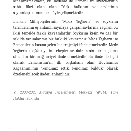
kınanmamaktadır, bu nedenle de Ermeni milliyetçilerinin
sabit fikri olan olan Türk halkının ve devletinin
şeytanlaştırılması hedefiyle çelişmektedir.
Ermeni Milliyetçilerinin “Medz Yeghern” ve soykırım
terimlerinin eş anlamlı saymaya çalışan savlarına rağmen bu
ikisi temelde farklı kavramlardır. Soykırım kesin ve dar bir
şekilde tanımlanmış bir hukuki kavramdır. Medz Yeghern ise
Ermenilerin başına gelen bir trajediyi ifade etmektedir. Medz
Yeghern mağduriyetin sebeplerine dair kesin bir suçlama
olmadan bir mağduriyet ifade etmektedir. Bu ifade ile ilgili
olarak Ermenistan’ın ilk başbakanı olan Hovhannes
Kaçaznuni’nin “kendimiz ettik, kendimiz bulduk” olarak
özetlenebilecek ifadesi anlamlıdır.
© 2009-2025 Avrasya İncelemeleri Merkezi (AVİM) Tüm
Hakları Saklıdır