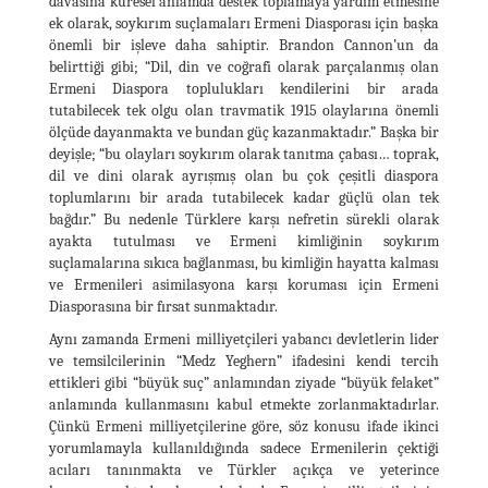
davasına küresel anlamda destek toplamaya yardım etmesine
ek olarak, soykırım suçlamaları Ermeni Diasporası için başka
önemli bir işleve daha sahiptir. Brandon Cannon’un da
belirttiği gibi; “Dil, din ve coğrafi olarak parçalanmış olan
Ermeni Diaspora toplulukları kendilerini bir arada
tutabilecek tek olgu olan travmatik 1915 olaylarına önemli
ölçüde dayanmakta ve bundan güç kazanmaktadır.” Başka bir
deyişle; “bu olayları soykırım olarak tanıtma çabası… toprak,
dil ve dini olarak ayrışmış olan bu çok çeşitli diaspora
toplumlarını bir arada tutabilecek kadar güçlü olan tek
bağdır.” Bu nedenle Türklere karşı nefretin sürekli olarak
ayakta tutulması ve Ermeni kimliğinin soykırım
suçlamalarına sıkıca bağlanması, bu kimliğin hayatta kalması
ve Ermenileri asimilasyona karşı koruması için Ermeni
Diasporasına bir fırsat sunmaktadır.
Aynı zamanda Ermeni milliyetçileri yabancı devletlerin lider
ve temsilcilerinin “Medz Yeghern” ifadesini kendi tercih
ettikleri gibi “büyük suç” anlamından ziyade “büyük felaket”
anlamında kullanmasını kabul etmekte zorlanmaktadırlar.
Çünkü Ermeni milliyetçilerine göre, söz konusu ifade ikinci
yorumlamayla kullanıldığında sadece Ermenilerin çektiği
acıları tanınmakta ve Türkler açıkça ve yeterince