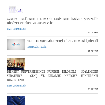
AVRUPA BİRLİĞİ’NDE DİPLOMATİK KARİYERDE CİNSİYET EŞİTSİZLİĞİ:
BİR ÖZET VE TÜRKİYE PERSPEKTİFİ
Hazel ÇAĞAN ELBİR
12.01.2026
TARİHTE AŞIRI MİLLİYETÇİ KÜRT – ERMENİ İŞBİRLİĞİ
Hazel ÇAĞAN ELBİR
27.02.2017
BİLKENT ÜNİVERSİTESİNDE KÜRESEL TERÖRİZM - SÖYLEMDEN
STRATEJİYE - GENÇ VE DİNAMİK HARİCİYE KONFERANSI
DÜZENLENDİ
Hazel ÇAĞAN ELBİR
09.12.2015