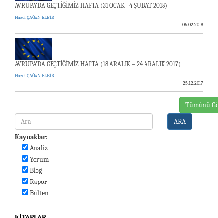
AVRUPA'DA GEÇTİĞİMİZ HAFTA (31 OCAK - 4 ŞUBAT 2018)
Hazel ÇAĞAN ELBİR
06.02.2018
AVRUPA’DA GEÇTİĞİMİZ HAFTA (18 ARALIK – 24 ARALIK 2017)
Hazel ÇAĞAN ELBİR
25.12.2017
Tümünü Gö
ARA
Kaynaklar:
Analiz
Yorum
Blog
Rapor
Bülten
KITAPLAR