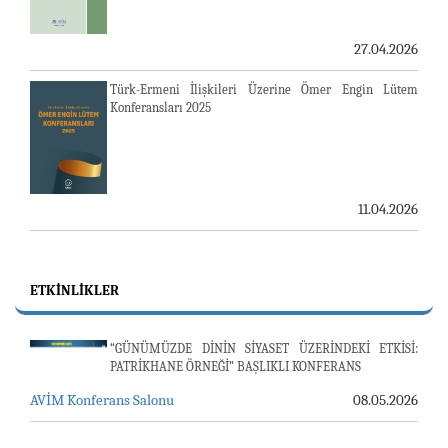
27.04.2026
23-24 TEMMUZ SUNUCU SORUNU VE AVİM GÜNLÜK
Türk-Ermeni İlişkileri Üzerine Ömer Engin Lütem
BÜLTEN
Konferansları 2025
24.07.2026
LOZAN BARIŞ ANTLAŞMASI
11.04.2026
24.07.2026
E. BÜYÜKELÇİ PULAT Y. TACAR VEFAT ETTİ
ETKINLIKLER
13.07.2026
“GÜNÜMÜZDE DİNİN SİYASET ÜZERİNDEKİ ETKİSİ:
"REVIEW OF ARMENIAN STUDIES (RAS)" DERGİSİ'NİN
PATRİKHANE ÖRNEĞİ” BAŞLIKLI KONFERANS
53’ÜNCÜ SAYISI YAYINLANDI
AVİM Konferans Salonu
08.05.2026