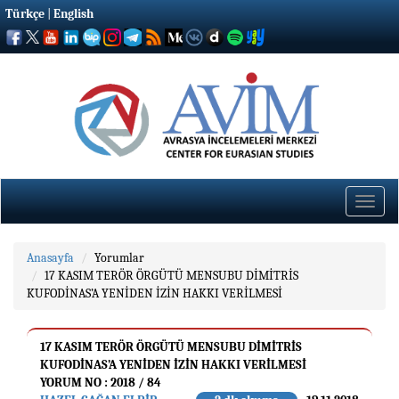
Türkçe
|
English
Toggle
naviga
Anasayfa
Yorumlar
17 KASIM TERÖR ÖRGÜTÜ MENSUBU DİMİTRİS
KUFODİNAS’A YENİDEN İZİN HAKKI VERİLMESİ
17 KASIM TERÖR ÖRGÜTÜ MENSUBU DİMİTRİS
KUFODİNAS’A YENİDEN İZİN HAKKI VERİLMESİ
YORUM NO : 2018 / 84