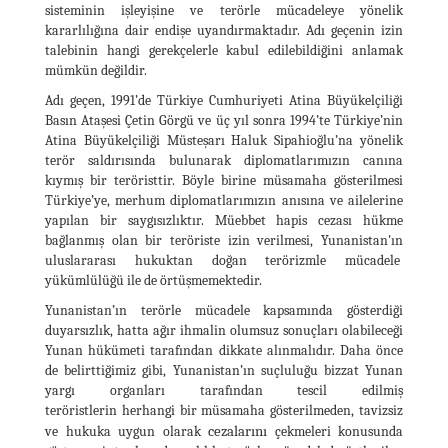
sisteminin işleyişine ve terörle mücadeleye yönelik
kararlılığına dair endişe uyandırmaktadır. Adı geçenin izin
talebinin hangi gerekçelerle kabul edilebildiğini anlamak
mümkün değildir.
Adı geçen, 1991’de Türkiye Cumhuriyeti Atina Büyükelçiliği
Basın Ataşesi Çetin Görgü ve üç yıl sonra 1994’te Türkiye’nin
Atina Büyükelçiliği Müsteşarı Haluk Sipahioğlu’na yönelik
terör saldırısında bulunarak diplomatlarımızın canına
kıymış bir teröristtir. Böyle birine müsamaha gösterilmesi
Türkiye’ye, merhum diplomatlarımızın anısına ve ailelerine
yapılan bir saygısızlıktır. Müebbet hapis cezası hükme
bağlanmış olan bir teröriste izin verilmesi, Yunanistan'ın
uluslararası hukuktan doğan terörizmle mücadele
yükümlülüğü ile de örtüşmemektedir.
Yunanistan’ın terörle mücadele kapsamında gösterdiği
duyarsızlık, hatta ağır ihmalin olumsuz sonuçları olabileceği
Yunan hükümeti tarafından dikkate alınmalıdır. Daha önce
de belirttiğimiz gibi, Yunanistan’ın suçluluğu bizzat Yunan
yargı organları tarafından tescil edilmiş
teröristlerin herhangi bir müsamaha gösterilmeden, tavizsiz
cezalarını
ve hukuka uygun olarak
çekmeleri konusunda