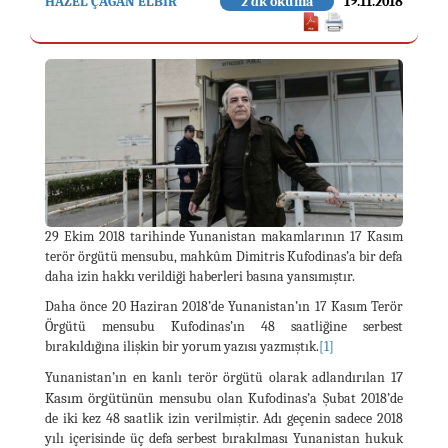
HAZEL ÇAĞAN ELBİR
2 dk okuma
19.11.2018
29 Ekim 2018 tarihinde Yunanistan makamlarının 17 Kasım
terör örgütü mensubu, mahkûm Dimitris Kufodinas’a bir defa
daha izin hakkı verildiği haberleri basına yansımıştır.
Daha önce 20 Haziran 2018’de Yunanistan’ın 17 Kasım Terör
Örgütü mensubu Kufodinas’ın 48 saatliğine serbest
bırakıldığına ilişkin bir yorum yazısı yazmıştık.
[1]
17
Yunanistan’ın en kanlı terör örgütü olarak adlandırılan
Kasım örgütünün
mensubu olan Kufodinas’a Şubat 2018’de
de iki kez 48 saatlik izin verilmiştir. Adı geçenin sadece 2018
yılı içerisinde üç defa serbest bırakılması Yunanistan hukuk