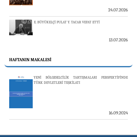
24.07.2026
E. BÜYÜKELÇİ PULAT Y. TACAR VEFAT ETTİ
13.07.2026
"REVIEW OF ARMENIAN STUDIES (RAS)" DERGİSİ'NİN
53’ÜNCÜ SAYISI YAYINLANDI
HAFTANIN MAKALESI
YENİ BÖLGESELCİLİK TARTIŞMALARI PERSPEKTİFİNDE
25.06.2026
TÜRK DEVLETLERİ TEŞKİLATI
AVİM, ÖZBEKİSTAN’DAN İKİ ÖNEMLİ DÜŞÜNCE
KURULUŞUNU KONUK ETTİ
16.09.2024
19.06.2026