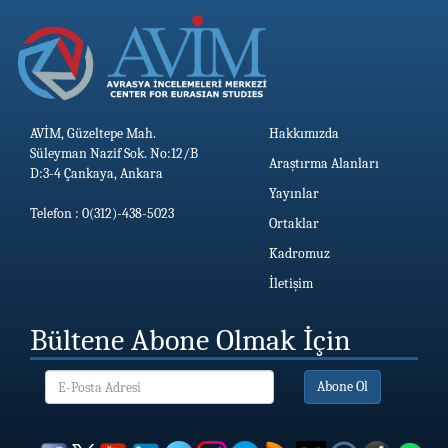
AVİM, Güzeltepe Mah.
Hakkımızda
Süleyman Nazif Sok. No:12/B
Araştırma Alanları
D:3-4 Çankaya, Ankara
Yayınlar
Telefon : 0(312)-438-5023
Ortaklar
Kadromuz
İletişim
Bültene Abone Olmak İçin
Abone Ol