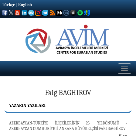
Türkçe
|
English
Toggle
naviga
Faig BAGHIROV
YAZARIN YAZILARI
AZERBAYCAN-TÜRKİYE İLİŞKİLERİNİN 25. YILDÖNÜMÜ -
AZERBAYCAN CUMHURİYETİ ANKARA BÜYÜKELÇİSİ FAİG BAGHİROV