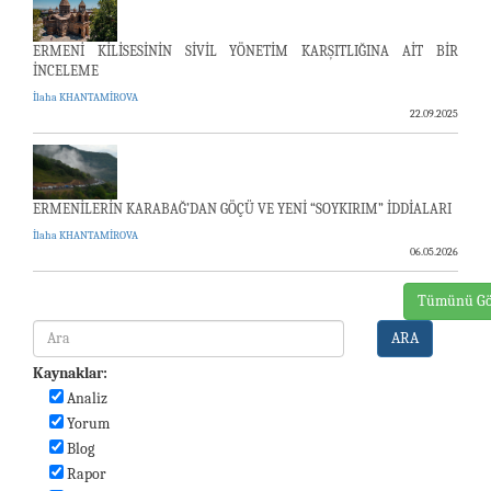
ERMENİ KİLİSESİNİN SİVİL YÖNETİM KARŞITLIĞINA AİT BİR
İNCELEME
İlaha KHANTAMİROVA
22.09.2025
ERMENİLERİN KARABAĞ’DAN GÖÇÜ VE YENİ “SOYKIRIM” İDDİALARI
İlaha KHANTAMİROVA
06.05.2026
Tümünü Gö
ARA
Kaynaklar:
Analiz
Yorum
Blog
Rapor