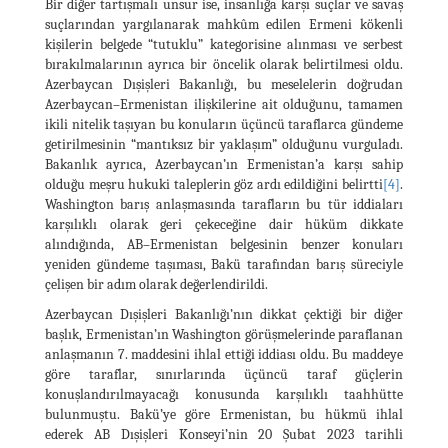
Bir diğer tartışmalı unsur ise, insanlığa karşı suçlar ve savaş
suçlarından yargılanarak mahkûm edilen Ermeni kökenli
kişilerin belgede “tutuklu” kategorisine alınması ve serbest
bırakılmalarının ayrıca bir öncelik olarak belirtilmesi oldu.
Azerbaycan Dışişleri Bakanlığı, bu meselelerin doğrudan
Azerbaycan–Ermenistan ilişkilerine ait olduğunu, tamamen
ikili nitelik taşıyan bu konuların üçüncü taraflarca gündeme
getirilmesinin “mantıksız bir yaklaşım” olduğunu vurguladı.
Bakanlık ayrıca, Azerbaycan’ın Ermenistan’a karşı sahip
olduğu meşru hukuki taleplerin göz ardı edildiğini belirtti
[4]
.
Washington barış anlaşmasında tarafların bu tür iddiaları
karşılıklı olarak geri çekeceğine dair hüküm dikkate
alındığında, AB–Ermenistan belgesinin benzer konuları
yeniden gündeme taşıması, Bakü tarafından barış süreciyle
çelişen bir adım olarak değerlendirildi.
Azerbaycan Dışişleri Bakanlığı’nın dikkat çektiği bir diğer
başlık, Ermenistan’ın Washington görüşmelerinde paraflanan
anlaşmanın 7. maddesini ihlal ettiği iddiası oldu. Bu maddeye
göre taraflar, sınırlarında üçüncü taraf güçlerin
konuşlandırılmayacağı konusunda karşılıklı taahhütte
bulunmuştu. Bakü’ye göre Ermenistan, bu hükmü ihlal
ederek AB Dışişleri Konseyi’nin 20 Şubat 2023 tarihli