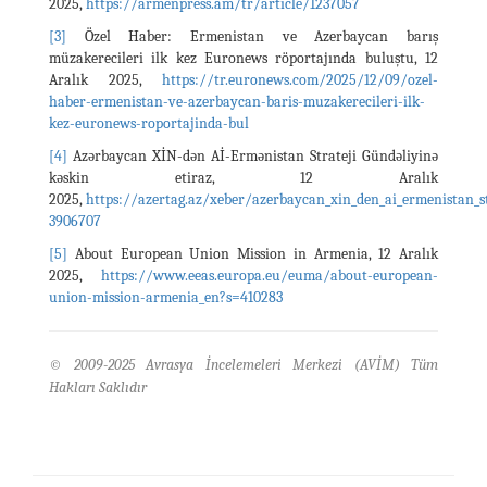
2025,
https://armenpress.am/tr/article/1237057
[3]
Özel Haber: Ermenistan ve Azerbaycan barış
müzakerecileri ilk kez Euronews röportajında buluştu, 12
Aralık 2025,
https://tr.euronews.com/2025/12/09/ozel-
haber-ermenistan-ve-azerbaycan-baris-muzakerecileri-ilk-
kez-euronews-roportajinda-bul
[4]
Azərbaycan XİN-dən Aİ-Ermənistan Strateji Gündəliyinə
kəskin etiraz, 12 Aralık
2025,
https://azertag.az/xeber/azerbaycan_xin_den_ai_ermenistan_st
3906707
[5]
About European Union Mission in Armenia, 12 Aralık
2025,
https://www.eeas.europa.eu/euma/about-european-
union-mission-armenia_en?s=410283
© 2009-2025 Avrasya İncelemeleri Merkezi (AVİM) Tüm
Hakları Saklıdır