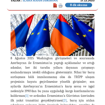
YAZAR :
İLAHA KHANTAMİROVA
17.12.2025
8 dk okuma
8 Ağustos 2025 Washington görüşmeleri ve sonrasında
Azerbaycan ile Ermenistan’ın yaptığı açıklamalar ve attığı
adımlar, her iki tarafın yıllara dayanan çatışmayı
sonlandırmaya istekli olduğunu göstermiştir. Nihai bir barış
antlaşması hâlâ imzalanmamış olsa da TRİPP ulaşım
projesinin hayata geçirilmesine yönelik girişimler; son
aylarda Azerbaycan’ın Ermenistan’a karşı savaş ve işgal
nedeniyle 1990’dan bu yana uyguladığı kargo kısıtlamalarını
kaldırması
[1]
ve ardından Ermenistan’a Gürcistan üzerinden
ilk yakıt transitini gerçekleştirmesi
[2]
, barış için atılan