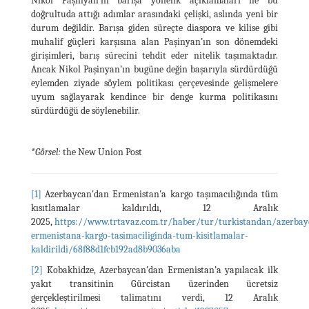
Nikol Paşinyan’ın barışa yönelik açıklamaları ile bu
doğrultuda attığı adımlar arasındaki çelişki, aslında yeni bir
durum değildir. Barışa giden süreçte diaspora ve kilise gibi
muhalif güçleri karşısına alan Paşinyan’ın son dönemdeki
girişimleri, barış sürecini tehdit eder nitelik taşımaktadır.
Ancak Nikol Paşinyan’ın bugüne değin başarıyla sürdürdüğü
eylemden ziyade söylem politikası çerçevesinde gelişmelere
uyum sağlayarak kendince bir denge kurma politikasını
sürdürdüğü de söylenebilir.
*Görsel:
the New Union Post
[1]
Azerbaycan'dan Ermenistan'a kargo taşımacılığında tüm
kısıtlamalar kaldırıldı, 12 Aralık
2025,
https://www.trtavaz.com.tr/haber/tur/turkistandan/azerba
ermenistana-kargo-tasimaciliginda-tum-kisitlamalar-
kaldirildi/68f88d1fcb192ad8b9036aba
[2]
Kobakhidze, Azerbaycan’dan Ermenistan’a yapılacak ilk
yakıt transitinin Gürcistan üzerinden ücretsiz
gerçekleştirilmesi talimatını verdi, 12 Aralık