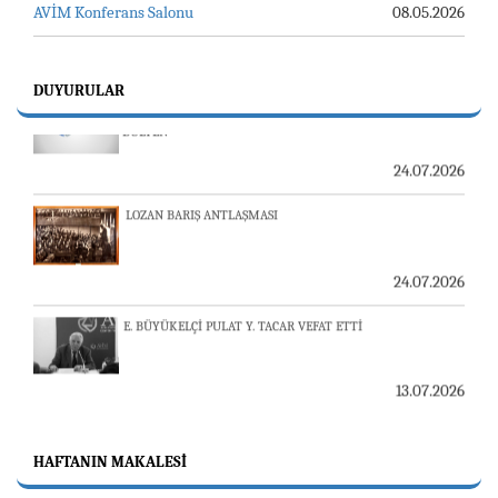
AVİM Konferans Salonu
08.05.2026
23-24 TEMMUZ SUNUCU SORUNU VE AVİM GÜNLÜK
DUYURULAR
BÜLTEN
24.07.2026
LOZAN BARIŞ ANTLAŞMASI
24.07.2026
E. BÜYÜKELÇİ PULAT Y. TACAR VEFAT ETTİ
13.07.2026
"REVIEW OF ARMENIAN STUDIES (RAS)" DERGİSİ'NİN
53’ÜNCÜ SAYISI YAYINLANDI
HAFTANIN MAKALESI