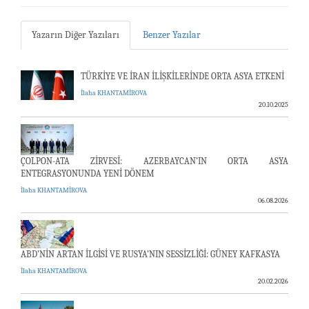
Yazarın Diğer Yazıları
Benzer Yazılar
TÜRKİYE VE İRAN İLİŞKİLERİNDE ORTA ASYA ETKENİ
İlaha KHANTAMİROVA
20.10.2025
ÇOLPON-ATA ZİRVESİ: AZERBAYCAN’IN ORTA ASYA
ENTEGRASYONUNDA YENİ DÖNEM
İlaha KHANTAMİROVA
06.08.2026
ABD’NİN ARTAN İLGİSİ VE RUSYA’NIN SESSİZLİĞİ: GÜNEY KAFKASYA
İlaha KHANTAMİROVA
20.02.2026