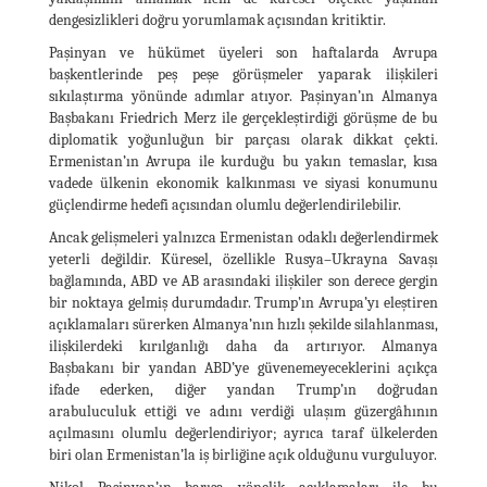
dengesizlikleri doğru yorumlamak açısından kritiktir.
Paşinyan ve hükümet üyeleri son haftalarda Avrupa
başkentlerinde peş peşe görüşmeler yaparak ilişkileri
sıkılaştırma yönünde adımlar atıyor. Paşinyan’ın Almanya
Başbakanı Friedrich Merz ile gerçekleştirdiği görüşme de bu
diplomatik yoğunluğun bir parçası olarak dikkat çekti.
Ermenistan’ın Avrupa ile kurduğu bu yakın temaslar, kısa
vadede ülkenin ekonomik kalkınması ve siyasi konumunu
güçlendirme hedefi açısından olumlu değerlendirilebilir.
Ancak gelişmeleri yalnızca Ermenistan odaklı değerlendirmek
yeterli değildir. Küresel, özellikle Rusya–Ukrayna Savaşı
bağlamında, ABD ve AB arasındaki ilişkiler son derece gergin
bir noktaya gelmiş durumdadır. Trump’ın Avrupa’yı eleştiren
açıklamaları sürerken Almanya’nın hızlı şekilde silahlanması,
ilişkilerdeki kırılganlığı daha da artırıyor. Almanya
Başbakanı bir yandan ABD’ye güvenemeyeceklerini açıkça
ifade ederken, diğer yandan Trump’ın doğrudan
arabuluculuk ettiği ve adını verdiği ulaşım güzergâhının
açılmasını olumlu değerlendiriyor; ayrıca taraf ülkelerden
biri olan Ermenistan’la iş birliğine açık olduğunu vurguluyor.