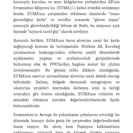
kararıyla kurulan ve sınır bölgelerine yerleştirilen AB’nin
Ermenistan Misyonu’nu (EUMA)
[5]
kabul etmekle anlaşmayı
bozdu. EUMA’nın çatışmadan etkilenen alanlarda “insan
güvenliğine katkı” ve taraflar arasında “güven inşası”
amacıyla görevlendirildiği bilinse de Bakü, bu misyonu açık
biçimde “üçüncü taraf güç” olarak niteliyor.
Bununla birlikte, EUMA’nın barış sürecine nasıl bir katkı
sağlayacağı konusu da tartışmalıdır. Nitekim AB, Karabağ
çatışmasının başlangıcından itibaren çeşitli dönemlerde
açıklamalar yapmış ve arabuluculuk girişimlerinde
bulunmuş olsa da 1990’lardan bugüne somut bir çözüm
üretilememiştir. Bu geçmiş tablo dikkate alındığında,
EUMA’nın mevcut normalleşme sürecine nasıl destek olacağı
belirsizdir. Dahası, bölgede ekonomik entegrasyon ve
ulaştırma projeleri üzerinden ilerleyen yeni iş birliği
arayışları göz önüne alındığında, EUMA’nın rolünün ve
sahadaki etkisinin yeniden değerlendirilmesinde fayda
bulunmaktadır.
Ermenistan’ın Avrupa ile yakınlaşma çabalarını artırdığı bu
dönemde, konuyu daha geniş bir çerçeveden değerlendirmek
önem taşıyor. Bu süreç hem Paşinyan hükümetinin
yaklaşımını anlamak hem de küresel ölçekte yaşanan