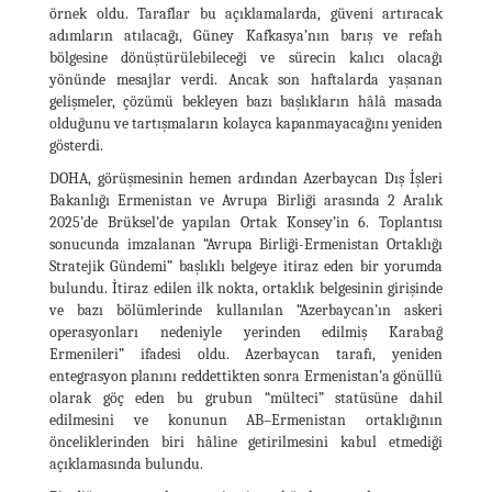
örnek oldu. Taraflar bu açıklamalarda, güveni artıracak
adımların atılacağı, Güney Kafkasya’nın barış ve refah
bölgesine dönüştürülebileceği ve sürecin kalıcı olacağı
yönünde mesajlar verdi. Ancak son haftalarda yaşanan
gelişmeler, çözümü bekleyen bazı başlıkların hâlâ masada
olduğunu ve tartışmaların kolayca kapanmayacağını yeniden
gösterdi.
DOHA, görüşmesinin hemen ardından Azerbaycan Dış İşleri
Bakanlığı Ermenistan ve Avrupa Birliği arasında 2 Aralık
2025’de Brüksel’de yapılan Ortak Konsey’in 6. Toplantısı
sonucunda imzalanan “Avrupa Birliği-Ermenistan Ortaklığı
Stratejik Gündemi” başlıklı belgeye itiraz eden bir yorumda
bulundu. İtiraz edilen ilk nokta, ortaklık belgesinin girişinde
ve bazı bölümlerinde kullanılan “Azerbaycan'ın askeri
operasyonları nedeniyle yerinden edilmiş Karabağ
Ermenileri” ifadesi oldu. Azerbaycan tarafı, yeniden
entegrasyon planını reddettikten sonra Ermenistan’a gönüllü
olarak göç eden bu grubun “mülteci” statüsüne dahil
edilmesini ve konunun AB–Ermenistan ortaklığının
önceliklerinden biri hâline getirilmesini kabul etmediği
açıklamasında bulundu.