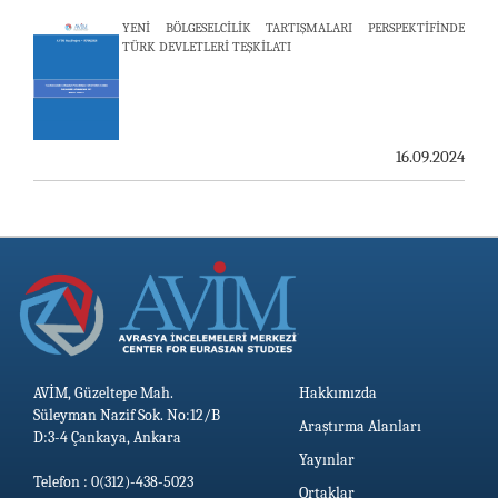
25.06.2026
YENİ BÖLGESELCİLİK TARTIŞMALARI PERSPEKTİFİNDE
TÜRK DEVLETLERİ TEŞKİLATI
AVİM, ÖZBEKİSTAN’DAN İKİ ÖNEMLİ DÜŞÜNCE
KURULUŞUNU KONUK ETTİ
19.06.2026
16.09.2024
AVİM, Güzeltepe Mah.
Hakkımızda
Süleyman Nazif Sok. No:12/B
Araştırma Alanları
D:3-4 Çankaya, Ankara
Yayınlar
Telefon : 0(312)-438-5023
Ortaklar