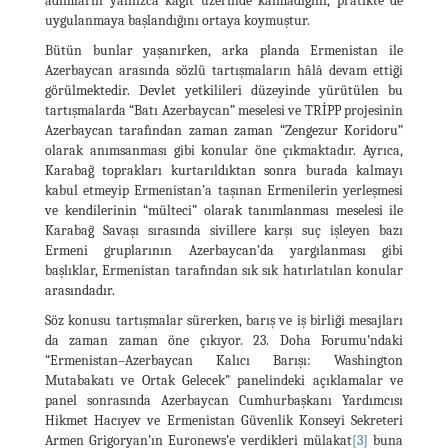
adımların yalnızca kâğıt üzerinde kalmadığını, pratikte de
uygulanmaya başlandığını ortaya koymuştur.
Bütün bunlar yaşanırken, arka planda Ermenistan ile
Azerbaycan arasında sözlü tartışmaların hâlâ devam ettiği
görülmektedir. Devlet yetkilileri düzeyinde yürütülen bu
tartışmalarda “Batı Azerbaycan” meselesi ve TRİPP projesinin
Azerbaycan tarafından zaman zaman “Zengezur Koridoru”
olarak anımsanması gibi konular öne çıkmaktadır. Ayrıca,
Karabağ toprakları kurtarıldıktan sonra burada kalmayı
kabul etmeyip Ermenistan’a taşınan Ermenilerin yerleşmesi
ve kendilerinin “mülteci” olarak tanımlanması meselesi ile
Karabağ Savaşı sırasında sivillere karşı suç işleyen bazı
Ermeni gruplarının Azerbaycan’da yargılanması gibi
başlıklar, Ermenistan tarafından sık sık hatırlatılan konular
arasındadır.
Söz konusu tartışmalar sürerken, barış ve iş birliği mesajları
da zaman zaman öne çıkıyor. 23. Doha Forumu’ndaki
“Ermenistan–Azerbaycan Kalıcı Barışı: Washington
Mutabakatı ve Ortak Gelecek” panelindeki açıklamalar ve
panel sonrasında Azerbaycan Cumhurbaşkanı Yardımcısı
Hikmet Hacıyev ve Ermenistan Güvenlik Konseyi Sekreteri
Armen Grigoryan’ın Euronews’e verdikleri mülakat
[3]
buna