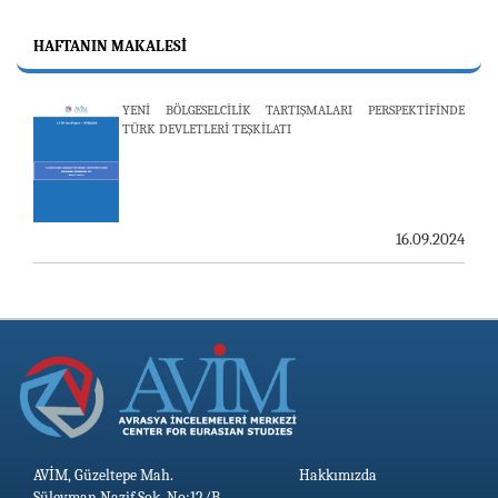
"REVIEW OF ARMENIAN STUDIES (RAS)" DERGİSİ'NİN
53’ÜNCÜ SAYISI YAYINLANDI
HAFTANIN MAKALESI
YENİ BÖLGESELCİLİK TARTIŞMALARI PERSPEKTİFİNDE
TÜRK DEVLETLERİ TEŞKİLATI
25.06.2026
AVİM, ÖZBEKİSTAN’DAN İKİ ÖNEMLİ DÜŞÜNCE
KURULUŞUNU KONUK ETTİ
16.09.2024
19.06.2026
AVİM, Güzeltepe Mah.
Hakkımızda
Süleyman Nazif Sok. No:12/B