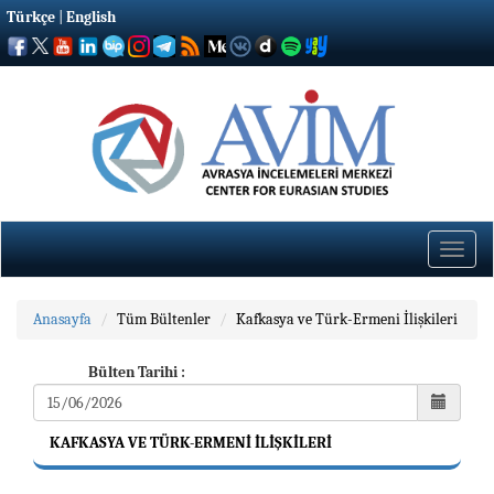
Türkçe
|
English
Toggle
naviga
Anasayfa
Tüm Bültenler
Kafkasya ve Türk-Ermeni İlişkileri
Bülten Tarihi :
KAFKASYA VE TÜRK-ERMENI İLIŞKILERI