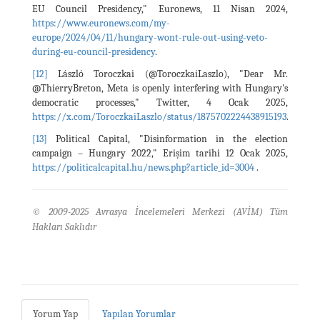
EU Council Presidency," Euronews, 11 Nisan 2024,
https://www.euronews.com/my-
europe/2024/04/11/hungary-wont-rule-out-using-veto-
during-eu-council-presidency
.
[12]
László Toroczkai (@ToroczkaiLaszlo), "Dear Mr.
@ThierryBreton, Meta is openly interfering with Hungary's
democratic processes," Twitter, 4 Ocak 2025,
https://x.com/ToroczkaiLaszlo/status/1875702224438915193
.
[13]
Political Capital, "Disinformation in the election
campaign – Hungary 2022," Erişim tarihi 12 Ocak 2025,
https://politicalcapital.hu/news.php?article_id=3004
.
© 2009-2025 Avrasya İncelemeleri Merkezi (AVİM) Tüm
Hakları Saklıdır
Yorum Yap
Yapılan Yorumlar