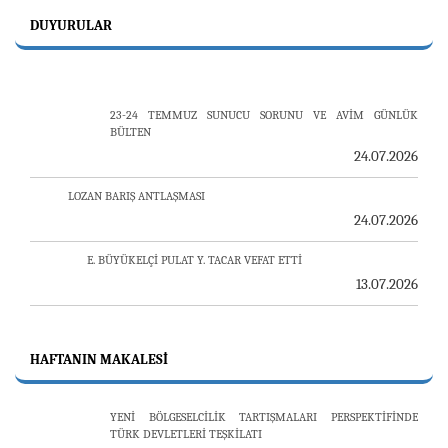
DUYURULAR
23-24 TEMMUZ SUNUCU SORUNU VE AVİM GÜNLÜK
BÜLTEN
24.07.2026
LOZAN BARIŞ ANTLAŞMASI
24.07.2026
E. BÜYÜKELÇİ PULAT Y. TACAR VEFAT ETTİ
13.07.2026
"REVIEW OF ARMENIAN STUDIES (RAS)" DERGİSİ'NİN
53’ÜNCÜ SAYISI YAYINLANDI
25.06.2026
HAFTANIN MAKALESI
AVİM, ÖZBEKİSTAN’DAN İKİ ÖNEMLİ DÜŞÜNCE
KURULUŞUNU KONUK ETTİ
19.06.2026
YENİ BÖLGESELCİLİK TARTIŞMALARI PERSPEKTİFİNDE
TÜRK DEVLETLERİ TEŞKİLATI