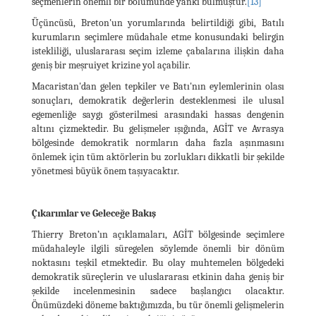
seçmenlerin önemli bir bölümünde yankı bulmuştur.
[13]
Üçüncüsü, Breton'un yorumlarında belirtildiği gibi, Batılı
kurumların seçimlere müdahale etme konusundaki belirgin
istekliliği, uluslararası seçim izleme çabalarına ilişkin daha
geniş bir meşruiyet krizine yol açabilir.
Macaristan'dan gelen tepkiler ve Batı'nın eylemlerinin olası
sonuçları, demokratik değerlerin desteklenmesi ile ulusal
egemenliğe saygı gösterilmesi arasındaki hassas dengenin
altını çizmektedir. Bu gelişmeler ışığında, AGİT ve Avrasya
bölgesinde demokratik normların daha fazla aşınmasını
önlemek için tüm aktörlerin bu zorlukları dikkatli bir şekilde
yönetmesi büyük önem taşıyacaktır.
Çıkarımlar ve Geleceğe Bakış
Thierry Breton’ın açıklamaları, AGİT bölgesinde seçimlere
müdahaleyle ilgili süregelen söylemde önemli bir dönüm
noktasını teşkil etmektedir. Bu olay muhtemelen bölgedeki
demokratik süreçlerin ve uluslararası etkinin daha geniş bir
şekilde incelenmesinin sadece başlangıcı olacaktır.
Önümüzdeki döneme baktığımızda, bu tür önemli gelişmelerin