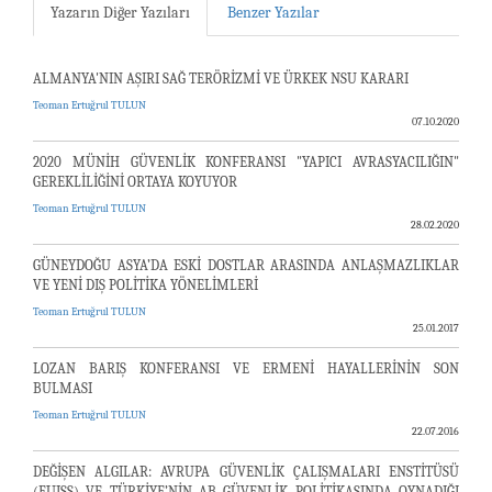
Yazarın Diğer Yazıları
Benzer Yazılar
ALMANYA'NIN AŞIRI SAĞ TERÖRİZMİ VE ÜRKEK NSU KARARI
Teoman Ertuğrul TULUN
07.10.2020
2020 MÜNİH GÜVENLİK KONFERANSI "YAPICI AVRASYACILIĞIN"
GEREKLİLİĞİNİ ORTAYA KOYUYOR
Teoman Ertuğrul TULUN
28.02.2020
GÜNEYDOĞU ASYA’DA ESKİ DOSTLAR ARASINDA ANLAŞMAZLIKLAR
VE YENİ DIŞ POLİTİKA YÖNELİMLERİ
Teoman Ertuğrul TULUN
25.01.2017
LOZAN BARIŞ KONFERANSI VE ERMENİ HAYALLERİNİN SON
BULMASI
Teoman Ertuğrul TULUN
22.07.2016
DEĞİŞEN ALGILAR: AVRUPA GÜVENLİK ÇALIŞMALARI ENSTİTÜSÜ
(EUISS) VE TÜRKİYE’NİN AB GÜVENLİK POLİTİKASINDA OYNADIĞI