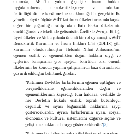
ortamda, AGİT'in yakın geçmişte insan hakları
uygulamalarına, demokratikleşmeye ve hukukun
üstünlüğünün tesis edilmesine odaklandığı bir gerçektir. Bu
yönelim büyük ölçüde AGİT katılımcı ülkeleri arasında kayda
değer bir çoğunluğa sahip olan Batı Bloku ülkelerinin
öncülüğünde ve tekelinde gelişmiştir. Özellikle Avrupa Birliği
üyesi ülkeler ve AB bu çabada önemli bir rol oynamıştır. AGİT
Demokratik Kurumlar ve İnsan Hakları Ofisi (ODIHR) gibi
kurumlar oluşturulmuştur. Helsinki Nihai Anlaşması’nın
egemen eşitlik ve egemenlikten doğan haklara saygı ve
içişlerine karışmama gibi aşağıda belirtilen bazı önemli
ilkelerinin bu konuda yapılan çalışmalarda bazı durumlarda
göz ardı edildiğini belirtmek gerekir:
“Katılımcı Devletler birbirlerinin egemen eşitliğine ve
bireyselliklerine, egemenliklerinden doğan ve
egemenliklerinin kapsadığı tüm haklara, özellikle de
her Devletin hukuki eşitlik, toprak bütünlüğü,
özgürlük ve siyasi bağımsızlık haklarına saygı
göstereceklerdir. Ayrıca birbirlerinin siyasi, sosyal,
ekonomik ve kültürel sistemlerini özgürce seçme ve
geliştirme hakkına da saygı göstereceklerdir.”
[3]
“Katılımcı Devletler, karşılıklı ilişkileri ne olursa olsun,