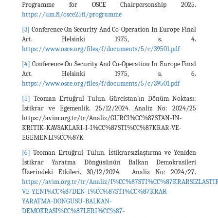
Programme for OSCE Chairpersonship 2025.
https://um.fi/osce25fi/programme
[3]
Conference On Security And Co-Operation In Europe Final
Act. Helsinki 1975, s. 4.
https://www.osce.org/files/f/documents/5/c/39501.pdf
[4]
Conference On Security And Co-Operation In Europe Final
Act. Helsinki 1975, s. 6.
https://www.osce.org/files/f/documents/5/c/39501.pdf
[5]
Teoman Ertuğrul Tulun. Gürcı̇stan'ın Dönüm Noktası:
İstikrar ve Egemenlı̇k. 25/12/2024. Analiz No: 2024/25
https://avim.org.tr/tr/Analiz/GURCI%CC%87STAN-IN-
KRITIK-KAVSAKLARI-I-I%CC%87STI%CC%87KRAR-VE-
EGEMENLI%CC%87K
[6]
Teoman Ertuğrul Tulun. İstikrarsızlaştırma ve Yeni̇den
İstikrar Yaratma Döngüsünün Balkan Demokrasi̇leri̇
Üzeri̇ndeki̇ Etki̇leri̇. 30/12/2024. Analiz No: 2024/27.
https://avim.org.tr/tr/Analiz/I%CC%87STI%CC%87KRARSIZLAST
VE-YENI%CC%87DEN-I%CC%87STI%CC%87KRAR-
YARATMA-DONGUSU-BALKAN-
DEMOKRASI%CC%87LERI%CC%87-