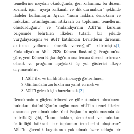
temellerine meydan okuduğunda, geri kalanımız bu düzeni
kormak için ayağa kalkmalı ve dik durmalıdır" şeklinde
ifadeler kullanmıştır. Ayrıca “insan hakları, demokrasi ve
hukukun üstünlüğünün istikrarlı bir toplumun temellerini
oluşturduğunu” ve “Finlandiya'nın AGİT'in kuruluş
belgesinde belirtilen ilkeleri tutarlı bir şekilde
vurgulayacağını ve AGİT katılımcısı Devletlerin direncini
arttırma yollarına öncelik vereceğini” belirtmiştir.
[1]
Finlandiya'nın AGİT 2025 Dönem Başkanlığı Programı'na
göre, yeni Dönem Başkanlığı'nın ana teması direnci artırmak
olacak ve programı aşağıdaki üç yol gösterici ilkeye
dayanacaktır:
AGİT ilke ve taahhütlerine saygı gösterilmesi,
Günümüzün zorluklarına yanıt vermek ve
AGİT'i gelecek için hazırlamak.
[2]
Demokrasinin güçlendirilmesi ve çifte standart olmaksızın
hukukun üstünlüğünün sağlanması AGİT'in temel ilkeleri
arasında yer almaktadır. Yeni Başkan'ın açıklamasında da
belirtildiği gibi, “İnsan hakları, demokrasi ve hukukun
üstünlüğü istikrarlı bir toplumun temellerini oluşturur.”
AGİT'in güvenlik boyutunun yok olmak üzere olduğu bir