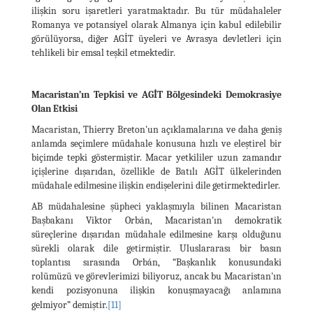
ilişkin soru işaretleri yaratmaktadır. Bu tür müdahaleler
Romanya ve potansiyel olarak Almanya için kabul edilebilir
görülüyorsa, diğer AGİT üyeleri ve Avrasya devletleri için
tehlikeli bir emsal teşkil etmektedir.
Macaristan’ın Tepkisi ve AGİT Bölgesindeki Demokrasiye
Olan Etkisi
Macaristan, Thierry Breton'un açıklamalarına ve daha geniş
anlamda seçimlere müdahale konusuna hızlı ve eleştirel bir
biçimde tepki göstermiştir. Macar yetkililer uzun zamandır
içişlerine dışarıdan, özellikle de Batılı AGİT ülkelerinden
müdahale edilmesine ilişkin endişelerini dile getirmektedirler.
AB müdahalesine şüpheci yaklaşmıyla bilinen Macaristan
Başbakanı Viktor Orbán, Macaristan'ın demokratik
süreçlerine dışarıdan müdahale edilmesine karşı olduğunu
sürekli olarak dile getirmiştir. Uluslararası bir basın
toplantısı sırasında Orbán, “Başkanlık konusundaki
rolümüzü ve görevlerimizi biliyoruz, ancak bu Macaristan'ın
kendi pozisyonuna ilişkin konuşmayacağı anlamına
gelmiyor” demiştir.
[11]