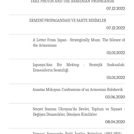
FAKE PHOTOS AND THE ARMENIAN PROPAGANDA
07.12.2022
ERMENİ PROPAGANDASI VE SAHTE RESİMLER
07.12.2022
A Letter From Japan - Strategically Mum: The Silence of
the Armenians
01.01.2022
Japonya'dan Bir Mektup - Stratejik Suskunluk:
Ermenilerin Sessizliği
01.01.2022
Anastas Mikoyan: Confessions of an Armenian Bolshevik
03.06.2020
Sovyet Sonrası Ukrayna’da Devlet, Toplum ve Siyaset -
Değişen Dinamikler, Dönüşen Kimlikler
08.04.2020
Ermeni Sorunuyla İlgili İngiliz Belgeleri (1912-1923) -