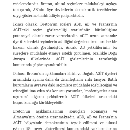
zedelemektedir. Breton, ulusal seçimlere müdahaleyi açıkça
tartışarak, AB'nin üye devletlerin demokratik tercihlerine
saygı gösterme taahhüdüyle çelişmektedir.
İkinci olarak, Breton'un sözleri ABD, AB ve Fransa'nın
AGİT'teki seçim gözlemciliği statüsünün bütünlüğüne
potansiyel olarak zarar vermektedir. AGİT uzun zamandır
üye ülkelerdeki seçimlerin adilliğini değerlendiren tarafsız bir
hakem olarak görülmüştür. Ancak, AB yetkililerinin bu
süreçlere müdahale etmeye istekli görülmesi, özellikle Doğu
Avrupa ülkelerinde AGİT gözlemlerinin tarafsızlığı
konusunda şüphe uyandırabilir.
Dahası, Breton'un açıklamaları Batılı ve Doğulu AGİT üyeleri
arasındaki ayrımı daha da derinleştirme riski taşıyor. Batılı
kurumların Avrasya'daki seçimlere müdahale edebileceğini ve
edeceğini ima eden söz konusu yorumlar, “medeniyetler arası
uçurum” algısını pekiştirerek AGİT ülkeleri arasındaki
hoşnutsuzluğu körükleyebilir.
Breton'un açıklamalarının sonuçları Romanya ve
Almanya'nın ötesine uzanmaktadır. ABD, AB ve Fransa'nın
AGİT bölgesinde demokrasinin teşvik edilmesi ve ulusal
egemenliğe saygı gösterilmesi konusundaki yaklaşımlarına