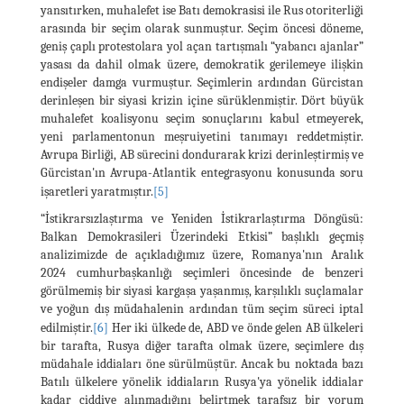
yansıtırken, muhalefet ise Batı demokrasisi ile Rus otoriterliği
arasında bir seçim olarak sunmuştur. Seçim öncesi döneme,
geniş çaplı protestolara yol açan tartışmalı “yabancı ajanlar”
yasası da dahil olmak üzere, demokratik gerilemeye ilişkin
endişeler damga vurmuştur. Seçimlerin ardından Gürcistan
derinleşen bir siyasi krizin içine sürüklenmiştir. Dört büyük
muhalefet koalisyonu seçim sonuçlarını kabul etmeyerek,
yeni parlamentonun meşruiyetini tanımayı reddetmiştir.
Avrupa Birliği, AB sürecini dondurarak krizi derinleştirmiş ve
Gürcistan'ın Avrupa-Atlantik entegrasyonu konusunda soru
işaretleri yaratmıştır.
[5]
“İstikrarsızlaştırma ve Yeniden İstikrarlaştırma Döngüsü:
Balkan Demokrasileri Üzerindeki Etkisi” başlıklı geçmiş
analizimizde de açıkladığımız üzere, Romanya'nın Aralık
2024 cumhurbaşkanlığı seçimleri öncesinde de benzeri
görülmemiş bir siyasi kargaşa yaşanmış, karşılıklı suçlamalar
ve yoğun dış müdahalenin ardından tüm seçim süreci iptal
edilmiştir.
[6]
Her iki ülkede de, ABD ve önde gelen AB ülkeleri
bir tarafta, Rusya diğer tarafta olmak üzere, seçimlere dış
müdahale iddiaları öne sürülmüştür. Ancak bu noktada bazı
Batılı ülkelere yönelik iddiaların Rusya'ya yönelik iddialar
kadar ciddiye alınmadığını belirtmek tarafsız bir yorum