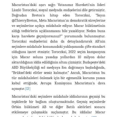
Macaristan'daki aşırı sağcı Vatanımız Hareketi'nin lideri
László Toroczkai, sosyal medyada endişelerini dile getirmiştir.
Doğrudan Breton'a hitap eden Toroczkai, “Sayın
@ThierryBreton, Meta Macaristan'ın demokratik süreçlerine
ve seçimlerine açıkça müdahale ediyor. Macar hükümetinin
aldığı tedbirlerin açıklanmasını bile yasaklıyor. Neden buna
karşı harekete geçmiyorsunuz?” yorumunda bulunmuştur.
Toroczkai endişelerini daha da detaylandırarak AB'nin
seçimlere müdahale konusundaki yaklaşımında çifte standart
olduğuna işaret etmiştir. Toroczkai, 2022 seçim kampanyası
için Macar soluna yasadışı yollardan 10 milyon dolar
aktarıldığının iddia edildiğinin altını çizmiştir. Budapeşte'deki
ABD Büyükelçiliği sol medyaya fon dağıtmaya başladığında,
“Brüksel'deki elitler sessiz kalmıştır.” Ancak, Macaristan bu
tür müdahaleleri önlemek için bir egemenlik koruma yasası
kabul ettiğinde, Avrupa Komisyonu Macaristan'a dava
açmıştır.
[12]
Macaristan'daki seçimlere müdahale iddialarının geçmişi bu
tepkilerde bir bağlam oluşturmaktadır. Geçmiş seçimlerde
Orbán hükümeti AB ve diğer Batılı aktörleri sonucu
etkilemeye çalışmakla suçlamıştır. Bu iddialar Macar