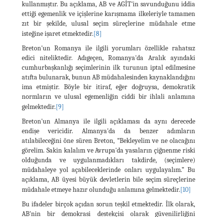
kullanmıştır. Bu açıklama, AB ve AGİT'in savunduğunu iddia
ettiği egemenlik ve içişlerine karışmama ilkeleriyle tamamen
zıt bir şekilde, ulusal seçim süreçlerine müdahale etme
isteğine işaret etmektedir.
[8]
Breton'un Romanya ile ilgili yorumları özellikle rahatsız
edici niteliktedir. Adıgeçen, Romanya'da Aralık ayındaki
cumhurbaşkanlığı seçimlerinin ilk turunun iptal edilmesine
atıfta bulunarak, bunun AB müdahalesinden kaynaklandığını
ima etmiştir. Böyle bir itiraf, eğer doğruysa, demokratik
normların ve ulusal egemenliğin ciddi bir ihlali anlamına
gelmektedir.
[9]
Breton'un Almanya ile ilgili açıklaması da aynı derecede
endişe vericidir. Almanya'da da benzer adımların
atılabileceğini öne süren Breton, “Bekleyelim ve ne olacağını
görelim. Sakin kalalım ve Avrupa'da yasaların çiğnenme riski
olduğunda ve uygulanmadıkları takdirde, (seçimlere)
müdahaleye yol açabileceklerinde onları uygulayalım.” Bu
açıklama, AB üyesi büyük devletlerin bile seçim süreçlerine
müdahale etmeye hazır olunduğu anlamına gelmektedir.
[10]
Bu ifadeler birçok açıdan sorun teşkil etmektedir. İlk olarak,
AB'nin bir demokrasi destekçisi olarak güvenilirliğini