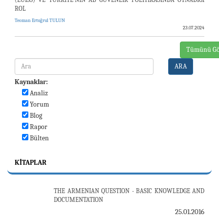
ROL
Teoman Ertuğrul TULUN
23.07.2024
Tümünü Gö
ARA
Kaynaklar:
Analiz
Yorum
Blog
Rapor
Bülten
KITAPLAR
THE ARMENIAN QUESTION - BASIC KNOWLEDGE AND
DOCUMENTATION
25.01.2016