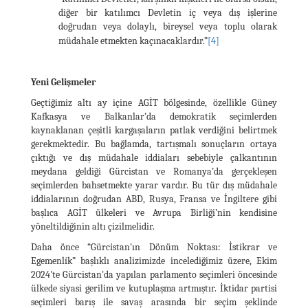
diğer bir katılımcı Devletin iç veya dış işlerine
doğrudan veya dolaylı, bireysel veya toplu olarak
müdahale etmekten kaçınacaklardır.”
[4]
Yeni Gelişmeler
Geçtiğimiz altı ay içine AGİT bölgesinde, özellikle Güney
Kafkasya ve Balkanlar’da demokratik seçimlerden
kaynaklanan çeşitli kargaşaların patlak verdiğini belirtmek
gerekmektedir. Bu bağlamda, tartışmalı sonuçların ortaya
çıktığı ve dış müdahale iddiaları sebebiyle çalkantının
meydana geldiği Gürcistan ve Romanya’da gerçekleşen
seçimlerden bahsetmekte yarar vardır. Bu tür dış müdahale
iddialarının doğrudan ABD, Rusya, Fransa ve İngiltere gibi
başlıca AGİT ülkeleri ve Avrupa Birliği’nin kendisine
yöneltildiğinin altı çizilmelidir.
Daha önce “Gürcı̇stan'ın Dönüm Noktası: İstı̇krar ve
Egemenlı̇k” başlıklı analizimizde incelediğimiz üzere, Ekim
2024'te Gürcistan'da yapılan parlamento seçimleri öncesinde
ülkede siyasi gerilim ve kutuplaşma artmıştır. İktidar partisi
seçimleri barış ile savaş arasında bir seçim şeklinde