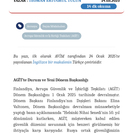
YAZAR :
TEOMAN ERTUĞRUL TULUN
14.03.2025
14 dk okuma
Avrasya
Seçim Müdahalesi
Avrupa Güvenlik ve İş Birliği Teşkilatı (AGİT)
Bu yazı, ilk olarak AVİM tarafından 24 Ocak 2025'te
yayınlanan
İngilizce bir makalenin
Türkçe çevirisidir.
AGİT’te Durum ve Yeni Dönem Başkanlığı
Finlandiya, Avrupa Güvenlik ve İşbirliği Teşkilatı (AGİT)
Dönem Başkanlığını 1 Ocak 2025 tarihinde devralmıştır.
Dönem Başkanı Finlandiya'nın Dışişleri Bakanı Elina
Valtonen, Dönem Başkanlığını devralması münasebetiyle
yaptığı basın açıklamasında “Helsinki Nihai Senedi'nin 50. yıl
dönümünü kutlarken, AGİT, müştereken kabul edilen
güvenlik düzenini savunmak için benzeri görülmemiş bir
ihtiyaçla karşı karşıyadır. Rusya ortak güvenliğimizin