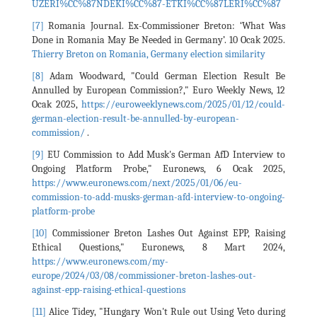
UZERI%CC%87NDEKI%CC%87-ETKI%CC%87LERI%CC%87
[7]
Romania Journal. Ex-Commissioner Breton: ‘What Was
Done in Romania May Be Needed in Germany’. 10 Ocak 2025.
Thierry Breton on Romania, Germany election similarity
[8]
Adam Woodward, "Could German Election Result Be
Annulled by European Commission?," Euro Weekly News, 12
Ocak 2025,
https://euroweeklynews.com/2025/01/12/could-
german-election-result-be-annulled-by-european-
commission/
.
[9]
EU Commission to Add Musk's German AfD Interview to
Ongoing Platform Probe," Euronews, 6 Ocak 2025,
https://www.euronews.com/next/2025/01/06/eu-
commission-to-add-musks-german-afd-interview-to-ongoing-
platform-probe
[10]
Commissioner Breton Lashes Out Against EPP, Raising
Ethical Questions," Euronews, 8 Mart 2024,
https://www.euronews.com/my-
europe/2024/03/08/commissioner-breton-lashes-out-
against-epp-raising-ethical-questions
[11]
Alice Tidey, "Hungary Won't Rule out Using Veto during