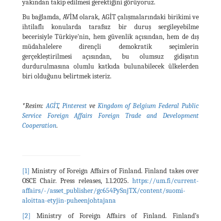
yakından takip edilmesi gerektiğini görüyoruz.
Bu bağlamda, AVİM olarak, AGİT çalışmalarındaki birikimi ve
ihtilaflı konularda tarafsız bir duruş sergileyebilme
becerisiyle Türkiye'nin, hem güvenlik açısından, hem de dış
müdahalelere dirençli demokratik seçimlerin
gerçekleştirilmesi açısından, bu olumsuz gidişatın
durdurulmasına olumlu katkıda bulunabilecek ülkelerden
biri olduğunu belirtmek isteriz.
*Resim:
AGİT
,
Pinterest
ve
Kingdom of Belgium Federal Public
Service Foreign Affairs Foreign Trade and Development
Cooperation
.
[1]
Ministry of Foreign Affairs of Finland. Finland takes over
OSCE Chair. Press releases, 1.1.2025.
https://um.fi/current-
affairs/-/asset_publisher/gc654PySnjTX/content/suomi-
aloittaa-etyjin-puheenjohtajana
[2]
Ministry of Foreign Affairs of Finland. Finland’s