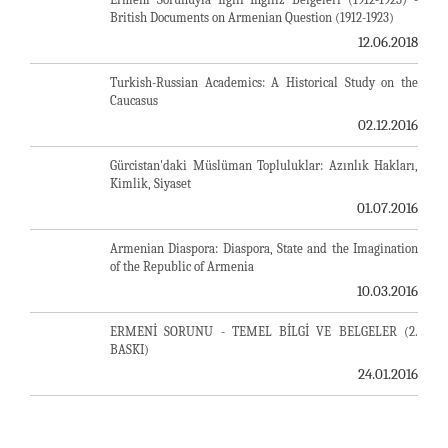
British Documents on Armenian Question (1912-1923)
12.06.2018
Turkish-Russian Academics: A Historical Study on the
Caucasus
02.12.2016
Gürcistan'daki Müslüman Topluluklar: Azınlık Hakları,
Kimlik, Siyaset
01.07.2016
Armenian Diaspora: Diaspora, State and the Imagination
of the Republic of Armenia
10.03.2016
ERMENİ SORUNU - TEMEL BİLGİ VE BELGELER (2.
BASKI)
24.01.2016