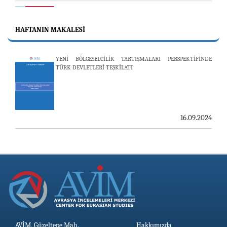
53’ÜNCÜ SAYISI YAYINLANDI
HAFTANIN MAKALESI
25.06.2026
YENİ BÖLGESELCİLİK TARTIŞMALARI PERSPEKTİFİNDE
TÜRK DEVLETLERİ TEŞKİLATI
AVİM, ÖZBEKİSTAN’DAN İKİ ÖNEMLİ DÜŞÜNCE
KURULUŞUNU KONUK ETTİ
19.06.2026
16.09.2024
AVİM, Güzeltepe Mah.
Hakkımızda