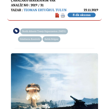
ÇABALARA GEREKSİNİM VAR
ANALIZ NO : 2019 / 31
YAZAR :
TEOMAN ERTUĞRUL TULUN
22.11.2019
8 dk okuma
North Atlantic Treaty Organization (NATO)
Silahların Kontrolü
Baltık Bölgesi