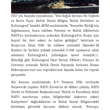
2017 yılı başında yayımlanan “Yeni Soğuk Savaşın Ön Cephesi
ve Barut Fıçısı: Baltık Denizi Bölgesi, Baltık Devletleri ve
Kaliningrad” başlıklı AVİM analizimizde, “Sovyetler Birliği'nin
dağılmasının, bunu takiben Polonya ve Baltık ülkelerinin
NATO'ya katılımlarının ardından Kaliningrad’ın Rusya için
hayati bir ileri askeri üs haline geldiğini” belirtmiş ve
Rusya'nın Ekim 2016 ‘da nükleer yetenekli İskender-M
füzeleri ile birlikte yüksek yetenekli S-400 uçaksavar silah
sistemini Kaliningrad’a yolladığına işaret etmiştik
[1]
.
Bilindiği gibi, Kaliningrad İdari Birimi (Oblast), Polonya ile
Litvanya arasında Baltık Denizi kıyısında bulunan Rusya
Federasyonu'nun ana topraklarının dışında kalan bir toprak
parçasıdır.
Söz konusu analizimizde, 8-9 Temmuz 2016 tarihinde
Varşova’da yapılan NATO Zirvesi’ne de dikkat çekmiş, NATO
Devlet ve Hükümet Başkanlarının “Baltık ve Karadeniz dahil
NATO sınırlarına yakın bölgelerdeki kışkırtıcı askeri
faaliyetlere” değindiklerini ve Baltık Denizi Bölgesi’ndeki
kötüleşen güvenlik durumu dikkate alarak, “Estonya,