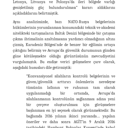
Letonya, Litvanya ve Polonya’da ileri bölgede varlığı
genişletilmiş güç bulundurulması” kararı aldıklarını
açıkladıklarını belirtmiştik.
Aynı analizimizde, bazı NATO-Rusya belgelerinin
hükümlerinin yorumlanması konusundaki teknik ve akademi
nitelikteki tartışmaların Baltık Denizi bölgesinde bir çatışma
çıkma ihtimalinin azaltılmasına yardımcı olmadığının altını
çizmiş, Karadeniz Bölgesi'nde de benzer bir eğilimin ortaya
çıktığını belirmiş ve Avrupa'da güvenlik durumunun günden
güne kötüleşmekte olduğu görüntüsünün mevcudiyetini
vurgulamıştık. Bu endişe verici gelişmelere çare olarak,
aşağıdaki hususları dile getirmiştik:
“Konvansiyonel silahların kontrolü belgelerinin ve
güven/güvenlik arttırıcı önlemlerin neredeyse
tümünün lafzının ve ruhunun tam olarak
uygulanmadığı bir ortamda, Avrupa’da
silahlanmanın kontrolünün sağlanması adına yeni
bir çerçeve oluşturulması için görüşmelere
başlanması en iyi seçenek olarak görünmektedir. Bu
bağlamda 2016 yılının ikinci yarısında… yapılan
öneriler ve daha sonra AGİT’in 9 Aralık 2016
tarihindeki Hamburg Bakanlar Konseyi’nde kabul