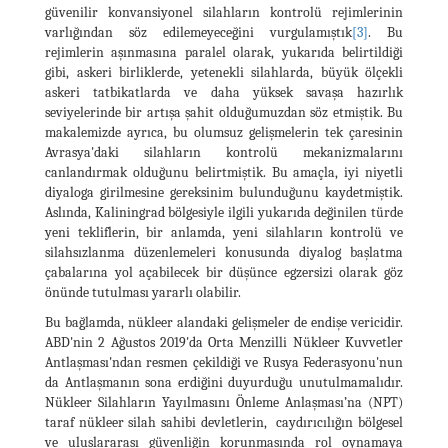
güvenilir konvansiyonel silahların kontrolü rejimlerinin
varlığından söz edilemeyeceğini vurgulamıştık
[3]
. Bu
rejimlerin aşınmasına paralel olarak, yukarıda belirtildiği
gibi, askeri birliklerde, yetenekli silahlarda, büyük ölçekli
askeri tatbikatlarda ve daha yüksek savaşa hazırlık
seviyelerinde bir artışa şahit olduğumuzdan söz etmiştik. Bu
makalemizde ayrıca, bu olumsuz gelişmelerin tek çaresinin
Avrasya'daki silahların kontrolü mekanizmalarını
canlandırmak olduğunu belirtmiştik. Bu amaçla, iyi niyetli
diyaloga girilmesine gereksinim bulunduğunu kaydetmiştik.
Aslında, Kaliningrad bölgesiyle ilgili yukarıda değinilen türde
yeni tekliflerin, bir anlamda, yeni silahların kontrolü ve
silahsızlanma düzenlemeleri konusunda diyalog başlatma
çabalarına yol açabilecek bir düşünce egzersizi olarak göz
önünde tutulması yararlı olabilir.
Bu bağlamda, nükleer alandaki gelişmeler de endişe vericidir.
ABD'nin 2 Ağustos 2019'da Orta Menzilli Nükleer Kuvvetler
Antlaşması'ndan resmen çekildiği ve Rusya Federasyonu'nun
da Antlaşmanın sona erdiğini duyurduğu unutulmamalıdır.
Nükleer Silahların Yayılmasını Önleme Anlaşması’na (NPT)
taraf nükleer silah sahibi devletlerin, caydırıcılığın bölgesel
ve uluslararası güvenliğin korunmasında rol oynamaya