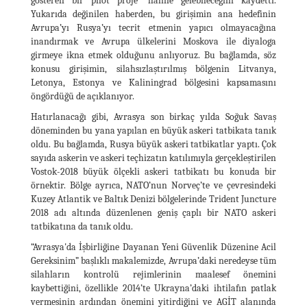
gösteren bir pilot proje” haline gelebileceğini kaydetti.
Yukarıda değinilen haberden, bu girişimin ana hedefinin
Avrupa’yı Rusya’yı tecrit etmenin yapıcı olmayacağına
inandırmak ve Avrupa ülkelerini Moskova ile diyaloga
girmeye ikna etmek olduğunu anlıyoruz. Bu bağlamda, söz
konusu girişimin, silahsızlaştırılmış bölgenin Litvanya,
Letonya, Estonya ve Kaliningrad bölgesini kapsamasını
öngördüğü de açıklanıyor.
Hatırlanacağı gibi, Avrasya son birkaç yılda Soğuk Savaş
döneminden bu yana yapılan en büyük askeri tatbikata tanık
oldu. Bu bağlamda, Rusya büyük askeri tatbikatlar yaptı. Çok
sayıda askerin ve askeri teçhizatın katılımıyla gerçekleştirilen
Vostok-2018 büyük ölçekli askeri tatbikatı bu konuda bir
örnektir. Bölge ayrıca, NATO’nun Norveç’te ve çevresindeki
Kuzey Atlantik ve Baltık Denizi bölgelerinde Trident Juncture
2018 adı altında düzenlenen geniş çaplı bir NATO askeri
tatbikatına da tanık oldu.
“Avrasya'da İşbirliğine Dayanan Yeni Güvenlik Düzenine Acil
Gereksinim” başlıklı makalemizde, Avrupa’daki neredeyse tüm
silahların kontrolü rejimlerinin maalesef önemini
kaybettiğini, özellikle 2014’te Ukrayna’daki ihtilafın patlak
vermesinin ardından önemini yitirdiğini ve AGİT alanında