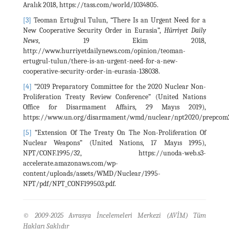
Aralık 2018, https://tass.com/world/1034805.
[3]
Teoman Ertuğrul Tulun, “There Is an Urgent Need for a
New Cooperative Security Order in Eurasia”,
Hürriyet Daily
News
, 19 Ekim 2018,
http://www.hurriyetdailynews.com/opinion/teoman-
ertugrul-tulun/there-is-an-urgent-need-for-a-new-
cooperative-security-order-in-eurasia-138038.
[4]
“2019 Preparatory Committee for the 2020 Nuclear Non-
Proliferation Treaty Review Conference” (United Nations
Office for Disarmament Affairs, 29 Mayıs 2019),
https://www.un.org/disarmament/wmd/nuclear/npt2020/prepcom2
[5]
“Extension Of The Treaty On The Non-Proliferation Of
Nuclear Weapons” (United Nations, 17 Mayıs 1995),
NPT/CONF.1995/32, https://unoda-web.s3-
accelerate.amazonaws.com/wp-
content/uploads/assets/WMD/Nuclear/1995-
NPT/pdf/NPT_CONF199503.pdf.
© 2009-2025 Avrasya İncelemeleri Merkezi (AVİM) Tüm
Hakları Saklıdır