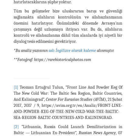
hatırlatacaklarına şüphe yoktur.
Tüm bu gelişmeler bize uluslararası barışı ve güvenliği
sağlamakta silahların kontrolünün ve silahsızlanmanın
önemini hatırlatıyor. Önümüzdeki dönemde Avrasya'nın
çatışmaya değil uzlaşmaya ihtiyacı var. Bu da, silahların
kontrolü ve silahsızlanma dâhil tüm alanlarda iyi niyetli bir
diyalog tesis edilmesini gerektiriyor.
*
Bu analiz yazısının
aslı İngilizce olarak kaleme
alınmıştır.
**Fotoğraf: https://rarehistoricalphotos.com
[1]
Teoman Ertuğrul Tulun, “Front Line And Powder Keg Of
The New Cold War: The Baltic Sea Region, Baltic Countries,
And Kaliningrad”,
Center For Eurasian Studies (AVİM)
, 21 Şubat
2017, 2017 / 9, https://avim.org.tr/en/Analiz/FRONT-LINE-
AND-POWDER-KEG-OF-THE-NEW-COLD-WAR-THE-BALTIC-
SEA-REGION-BALTIC-COUNTRIES-AND-KALININGRAD.
[2]
“Lithuania, Russia Could Launch Demilitarization in
Baltic — Lithuanian Ex-President”,
Russian News Agency
, 07