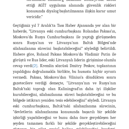
ettiği AGİT uygulama alanında güvenlik riskleri
konusunda diyalog başlatılmasına ilişkin karar umut
vericidir.”
Geçtiğimiz yıl 7 Aralık'ta Tass Haber Ajansında yer alan bir
haberde, “Litvanya eski cumhurbaşkanı Rolandas Paksas’ın,
Moskova'da Rusya Cumhurbaşkanı ile yaptığı görüşmeden
sonra Rusya’nın ve Litvanya’nın Baltık Bölgesi'nde
silahsızlanma sürecini başlatabileceğini” söylediği belirtildi.
Habere göre, Roland Paksas Moskova'da Vladimir Putin ile
görüştü ve Rus lider, eski Litvanyalı liderin girişimine olumlu
cevap verdi
[2]
. Kremlin sözcüsü Dmitry Peskov, toplantının
yapıldığını doğrulamakla birlikte, bu hususta hiçbir ayrıntı
vermedi. Paksas, Moskova’dan Vilnius’a döndükten sonra
gazetecilere verdiği demeçte, "Litvanya’nın ve Rusya’nın
Baltık’taki toprağı olan Kaliningrad’ın daha iyi ilişkiler
kurabileceğini, silahsızlanma süreci başlatabileceğini ve bu
bölgede istikrarı yeniden tesis edebileceğini” söyledi. Litvanya
eski cumhurbaşkanı, Baltık’taki silahsızlanma sürecinin,
“devletlerin silahsızlanma konusunda başarılı bir şekilde
işbirliği yapabileceğini ve bunu daha önce gerçekleşen her
şeyden tamamen farklı bir şekilde gerçekleştirebileceğini