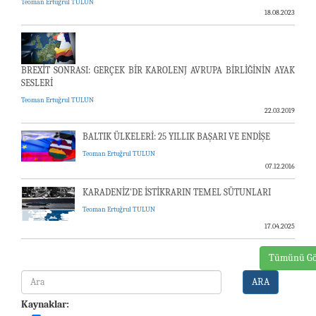
Teoman Ertuğrul TULUN
18.08.2023
BREXİT SONRASI: GERÇEK BİR KAROLENJ AVRUPA BİRLİĞİNİN AYAK
SESLERİ
Teoman Ertuğrul TULUN
22.03.2019
BALTIK ÜLKELERİ: 25 YILLIK BAŞARI VE ENDİŞE
Teoman Ertuğrul TULUN
07.12.2016
KARADENİZ'DE İSTİKRARIN TEMEL SÜTUNLARI
Teoman Ertuğrul TULUN
17.04.2025
Tümünü Gö
ARA
Kaynaklar: