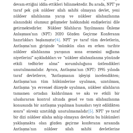
devam ettiğini iddia ettikleri bilinmektedir. Bu arada, NPT’ ye
taraf pek çok nükleer silah sahibi olmayan devlet, yeni
nükleer silahlanma yarışı ve nükleer silahsızlanma
alanındaki olumsuz gelişmeler hakkındaki endişelerini dile
getirmektedirler. Nükleer Silahların Yayılmasını Önleme
Anlaşması’nın (NPT) 2020 Gözden Geçirme Konferansı
hazırlıkları başlamıştır
[4]
. NPT’ ye taraf tüm devletlerin,
Antlaşma’nın girişinde “mümkün olan en erken tarihte
nükleer silahlanma yarışının sona ermesini sağlama
niyetlerini” açıkladıkları ve “nükleer silahsızlanma yönünde
etkili tedbirler alma” sorumluluğunu üstlendikleri
unutulmamalıdır. Ayrıca, Antlaşma'nın (NPT) 1995 yılında
taraf devletlerce, “Antlaşmanın işleyişi incelendikten;
Antlaşma’nın tüm hükümlerine uyulması, uzatılması,
Antlaşma ‘ya evrensel düzeyde uyulması, nükleer silahların
tamamen ortadan kaldırılması ve sıkı ve etkili bir
uluslararası kontrol altında genel ve tam silahsızlanma
konusunda bir antlaşma yapılması hususları teyit edildikten
sonra” süresiz uzatıldığı unutulmamalıdır
[5]
. NPT' ye taraf
bir dizi nükleer silaha sahip olmayan devletin bu hükümleri
yaklaşmakta olan gözden geçirme konferansı sırasında
Antlaşma'nın nükleer silah sahibi devletlerine