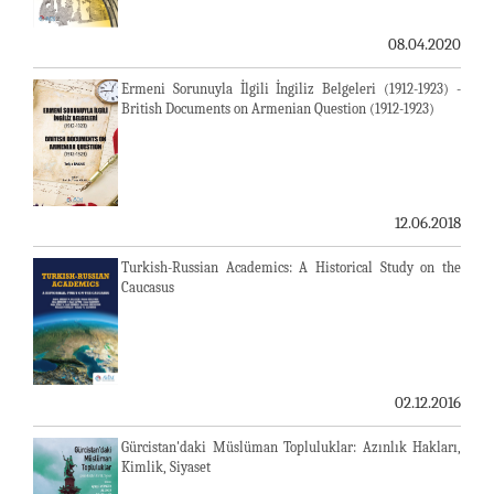
08.04.2020
Ermeni Sorunuyla İlgili İngiliz Belgeleri (1912-1923) -
British Documents on Armenian Question (1912-1923)
12.06.2018
Turkish-Russian Academics: A Historical Study on the
Caucasus
02.12.2016
Gürcistan'daki Müslüman Topluluklar: Azınlık Hakları,
Kimlik, Siyaset