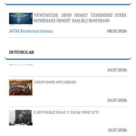
“GÜNÜMÜZDE DİNİN SİYASET ÜZERİNDEKİ ETKİSİ:
PATRİKHANE ÖRNEĞİ” BAŞLIKLI KONFERANS
AVİM Konferans Salonu
08.05.2026
23-24 TEMMUZ SUNUCU SORUNU VE AVİM GÜNLÜK
BÜLTEN
DUYURULAR
24.07.2026
LOZAN BARIŞ ANTLAŞMASI
24.07.2026
E. BÜYÜKELÇİ PULAT Y. TACAR VEFAT ETTİ
13.07.2026
"REVIEW OF ARMENIAN STUDIES (RAS)" DERGİSİ'NİN