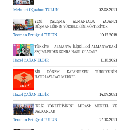
Mehmet Oğuzhan TULUN
02.08.2021
YENİ ÇALIŞMA ALMANYA’DA YABANCI
DÜŞMANLIĞININ YÜKSELDİĞİNİ GÖSTERİYOR
Teoman Ertuğrul TULUN
10.12.2018
TÜRKİYE – ALMANYA İLİŞKİLERİ ALMANYA’DAKİ
SEÇİMLERDEN SONRA NASIL OLACAK?
Hazel ÇAĞAN ELBİR
11.10.2021
BİR DÖNEM KAPANIRKEN TÜRKİYE’NİN
HATIRLAYACAĞI MERKEL
Hazel ÇAĞAN ELBİR
14.09.2021
“KRİZ YÖNETİCİSİNİN” MİRASI: MERKEL VE
BALKANLAR
Teoman Ertuğrul TULUN
24.10.2021