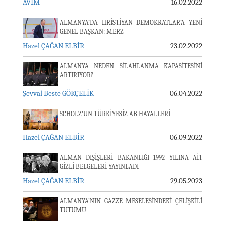
AVİM
16.02.2022
ALMANYA’DA HRİSTİYAN DEMOKRATLAR’A YENİ
GENEL BAŞKAN: MERZ
Hazel ÇAĞAN ELBİR
23.02.2022
ALMANYA NEDEN SİLAHLANMA KAPASİTESİNİ
ARTIRIYOR?
Şevval Beste GÖKÇELİK
06.04.2022
SCHOLZ’UN TÜRKİYESİZ AB HAYALLERİ
Hazel ÇAĞAN ELBİR
06.09.2022
ALMAN DIŞİŞLERİ BAKANLIĞI 1992 YILINA AİT
GİZLİ BELGELERİ YAYINLADI
Hazel ÇAĞAN ELBİR
29.05.2023
ALMANYA’NIN GAZZE MESELESİNDEKİ ÇELİŞKİLİ
TUTUMU