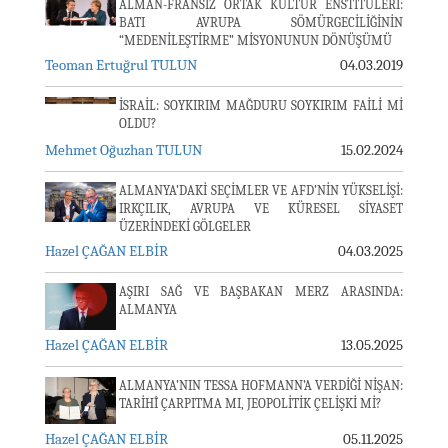
ALMAN-FRANSIZ ORTAK KÜLTÜR ENSTİTÜLERİ:
BATI AVRUPA SÖMÜRGECİLİĞİNİN
“MEDENİLEŞTİRME” MİSYONUNUN DÖNÜŞÜMÜ
Teoman Ertuğrul TULUN
04.03.2019
İSRAİL: SOYKIRIM MAĞDURU SOYKIRIM FAİLİ Mİ
OLDU?
Mehmet Oğuzhan TULUN
15.02.2024
ALMANYA’DAKİ SEÇİMLER VE AFD’NİN YÜKSELİŞİ:
IRKÇILIK, AVRUPA VE KÜRESEL SİYASET
ÜZERİNDEKİ GÖLGELER
Hazel ÇAĞAN ELBİR
04.03.2025
AŞIRI SAĞ VE BAŞBAKAN MERZ ARASINDA:
ALMANYA
Hazel ÇAĞAN ELBİR
13.05.2025
ALMANYA’NIN TESSA HOFMANN’A VERDİĞİ NİŞAN:
TARİHÎ ÇARPITMA MI, JEOPOLİTİK ÇELİŞKİ Mİ?
Hazel ÇAĞAN ELBİR
05.11.2025