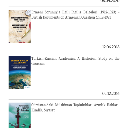
08.04.2020
Ermeni Sorunuyla İlgili İngiliz Belgeleri (1912-1923) -
British Documents on Armenian Question (1912-1923)
12.06.2018
Turkish-Russian Academics: A Historical Study on the
Caucasus
02.12.2016
Gürcistan'daki Müslüman Topluluklar: Azınlık Hakları,
Kimlik, Siyaset