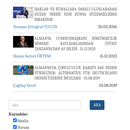
HAKLAR VE KURALLARA DAYALI ULUSLARARASI
DÜZEN YERİNİ YENİ DÜNYA DÜZENSİZLİĞİNE
BIRAKIYOR
Teoman Ertuğrul TULUN
20.02.2026
ALMANYA CUMHURBAŞKANI SÖMÜRGECİLİK
DÖNEMİ KATLİAMLARINDAN ÖTÜRÜ
TANZANYA'DAN AF DİLEDİ - 15.12.2023
Hasan Servet ÖKTEM
15.12.2023
ALMANYA’DA ÇOĞULCULUK KARŞITI SAĞ NEDEN
YÜKSELİYOR: ALTERNATIVE FÜR DEUTSCHLAND
ÖRNEĞİ ÜZERİNE İNCELEME - 01.08.2019
Çağdaş Varol
01.08.2019
ARA
Kaynaklar:
Analiz
Yorum