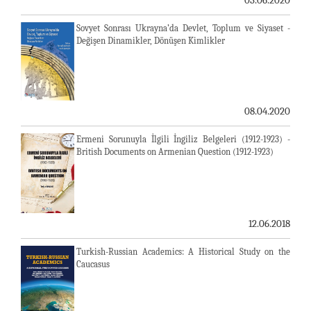
03.06.2020
Sovyet Sonrası Ukrayna’da Devlet, Toplum ve Siyaset -
Değişen Dinamikler, Dönüşen Kimlikler
08.04.2020
Ermeni Sorunuyla İlgili İngiliz Belgeleri (1912-1923) -
British Documents on Armenian Question (1912-1923)
12.06.2018
Turkish-Russian Academics: A Historical Study on the
Caucasus