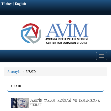
Türkçe
|
English
Toggle
naviga
Anasayfa
USAID
USAID
USAID’İN YARDIM KESİNTİSİ VE ERMENİSTAN’A
ETKİLERİ