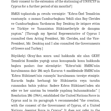
their consent to the extension of the stationing of UNFICYP in
Cyprus for a further period of six months?]
BMGS toplantıda şu cevabı vermiştir: “Kıbrıs Özel Temsilcim
vasıtasıyla o zaman Cumhurbaşkanı Vekili olan Bay Clerides
ve Cumhurbaşkanı Yardımcısı Bay Denktaş ile istişare ettim
ve Türkiye ve Yunanistan Hükûmetleriyle de danışma
yaptım.” [Through my Special Representative of Cyprus I
consulted then Acting President, Mr. Clerides, and the Vice-
President, Mr. Denktaş and I also consulted the Governments
of Greece and Turkey.]
Büyükelçi Olcay’dan sonra usul hakkında söz alan GKRY
Temsilcisi Rossides yaptığı uzun konuşmada konu hakkında
başlıca şunları öne sürmüştür: “Kıbrıs’taki BMBG’nün
kurulmasına dair 186 saylı Kararın 4 maddesinde BMBG’nün
‘Kıbrıs Hükûmeti’nin rızasıyla’ kurulmasını tavsiye etmiştir.
Kararda başka herhangi bir Hükûmetin veya tarafın
rızasından bahis yoktur. Sadece Kıbrıs Hükûmeti’nden söz
eder ve her uzatma bu temelde yapılmış bulunmaktadır.” [
Resolution 186 (1964), established the United Nations Force in
Cyprus and in its paragraph 4 recommended “the creation,
with the consent of the Government of Cyprus, of a United
Nations -keeping Force in Cyprus”. It does not refer to the