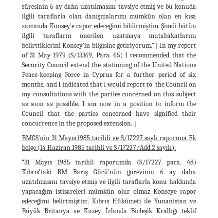
süresinin 6 ay daha uzatılmasını tavsiye etmiş ve bu konuda
ilgili taraflarla olan danışmalarımı mümkün olan en kısa
zamanda Konsey’e rapor edeceğimi bildirmiştim. Şimdi bütün
ilgili tarafların önerilen uzatmaya mutabakatlarını
belirttiklerini Konsey’in bilgisine getiriyorum.” [ In my report
of 31 May 1979 (S/13369, Para. 65) I recommended that the
Security Council extend the stationing of the United Nations
Peace-keeping Force in Cyprus for a further period of six
months, and I indicated that I would report to the Council on
my consultations with the parties concerned on this subject
as soon as possible. I am now in a position to inform the
Council that the parties concerned have signified their
concurrence in the proposed extension. ]
BMGS’nin 31 Mayıs 1985 tarihli ve S/17227 saylı raporuna Ek
belge (14 Haziran 1985 tarihli ve S/17227/Add.2 sayılı):
“31 Mayıs 1985 tarihli raporumda (S/17227 para. 48)
Kıbrıs’taki BM Barış Gücü’nün görevinin 6 ay daha
uzatılmasını tavsiye etmiş ve ilgili taraflarla konu hakkında
yapacağım istişareleri mümkün olur olmaz Konseye rapor
edeceğimi belirtmiştim. Kıbrıs Hükûmeti ile Yunanistan ve
Büyük Britanya ve Kuzey İrlanda Birleşik Krallığı teklif