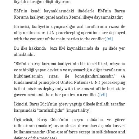
faydalı olacağını düşünüyorum.
BM’nin kendi kaynaklarındaki ifadelerle BM’nin Barışı
Koruma faaliyeti genel açıdan 3 temel ilkeye dayanmaktadır:
Birincisi, faaliyetin uyuşmazlığın asıl taraflarının rızası ile
oluşturulmasıdır. (UN peacekeeping operations are deployed
with the consent of the main parties to the conflict)
[vi]
Bu ilke hakkında bazı BM kaynaklarında da şu ifade yer
almaktadır:
“BM’nin barışı koruma faaliyetinin bir temel ilkesi, misyona
ev sahipliği yapan devletin ve uyuşmazlığın diğer taraflarının
hükûmetlerinin rızası ile konuşlandırılmasıdır.” (A
fundamental principle of United Nations (U.N.) peacekeeping
is that missions deploy only with the consent of the host-state
government and the other parties to a conflict.)
[vii]
İkincisi, Barış Gücü’nün görev yaptığı ülkede ihtilaflı taraflar
karşısındaki “tarafsızlığıdır” (impartiality).
Üçüncüsü, Barış Gücü’nün meşru müdafaa ve görev
talimatının (madate) savunulması durumları dışında kuvvet
kullanmamasıdır (Non-use of force except in self-defence and
defence of the mandate).