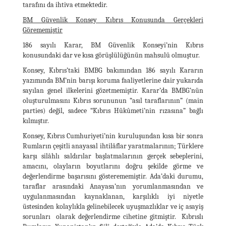
tarafını da ihtiva etmektedir.
BM Güvenlik Konsey Kıbrıs Konusunda Gerçekleri
Görememiştir
186 sayılı Karar, BM Güvenlik Konseyi’nin Kıbrıs
konusundaki dar ve kısa görüşlülüğünün mahsulü olmuştur.
Konsey, Kıbrıs’taki BMBG bakımından 186 sayılı Kararın
yazımında BM’nin barışı koruma faaliyetlerine dair yukarıda
sayılan genel ilkelerini gözetmemiştir. Karar’da BMBG’nün
oluşturulmasını Kıbrıs sorununun “asıl taraflarının” (main
parties) değil, sadece “Kıbrıs Hükûmeti’nin rızasına” bağlı
kılmıştır.
Konsey, Kıbrıs Cumhuriyeti’nin kuruluşundan kısa bir sonra
Rumların çeşitli anayasal ihtilâflar yaratmalarının; Türklere
karşı silâhlı saldırılar başlatmalarının gerçek sebeplerini,
amacını, olayların boyutlarını doğru şekilde görme ve
değerlendirme başarısını gösterememiştir. Ada’daki durumu,
taraflar arasındaki Anayasa’nın yorumlanmasından ve
uygulanmasından kaynaklanan, karşılıklı iyi niyetle
üstesinden kolaylıkla gelinebilecek uyuşmazlıklar ve iç asayiş
sorunları olarak değerlendirme cihetine gitmiştir. Kıbrıslı