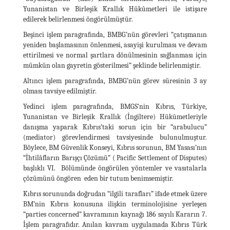
Yunanistan ve Birleşik Krallık Hükûmetleri ile istişare
edilerek belirlenmesi öngörülmüştür.
Beşinci işlem paragrafında, BMBG’nün görevleri “çatışmanın
yeniden başlamasının önlenmesi, asayişi kurulması ve devam
ettirilmesi ve normal şartlara dönülmesinin sağlanması için
mümkün olan gayretin gösterilmesi” şeklinde belirlenmiştir.
Altıncı işlem paragrafında, BMBG’nün görev süresinin 3 ay
olması tavsiye edilmiştir.
Yedinci işlem paragrafında, BMGS’nin Kıbrıs, Türkiye,
Yunanistan ve Birleşik Krallık (İngiltere) Hükûmetleriyle
danışma yaparak Kıbrıs’taki sorun için bir “arabulucu”
(mediator) görevlendirmesi tavsiyesinde bulunulmuştur.
Böylece, BM Güvenlik Konseyi, Kıbrıs sorunun, BM Yasası’nın
“İhtilâfların Barışçı Çözümü” ( Pacific Settlement of Disputes)
başlıklı VI. Bölümünde öngörülen yöntemler ve vasıtalarla
çözümünü öngören eden bir tutum benimsemiştir.
Kıbrıs sorununda doğrudan “ilgili tarafları” ifade etmek üzere
BM’nin Kıbrıs konusuna ilişkin terminolojisine yerleşen
“parties concerned” kavramının kaynağı 186 sayılı Kararın 7.
İşlem paragrafıdır. Anılan kavram uygulamada Kıbrıs Türk