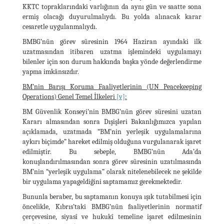
KKTC topraklarındaki varlığının da aynı gün ve saatte sona
ermiş olacağı duyurulmalıydı. Bu yolda alınacak karar
cesaretle uygulanmalıydı.
BMBG’nün görev süresinin 1964 Haziran ayındaki ilk
uzatmasından itibaren uzatma işlemindeki uygulamayı
bilenler için son durum hakkında başka yönde değerlendirme
yapma imkânsızdır.
BM’nin Barışı Koruma Faaliyetlerinin (UN Peacekeeping
Operations) Genel Temel İlkeleri
[v]
:
BM Güvenlik Konseyi’nin BMBG’nün görev süresini uzatan
Kararı almasından sonra Dışişleri Bakanlığımızca yapılan
açıklamada, uzatmada “BM’nin yerleşik uygulamalarına
aykırı biçimde” hareket edilmiş olduğuna vurgulanarak işaret
edilmiştir. Bu sebeple, BMBG’nün Ada’da
konuşlandırılmasından sonra görev süresinin uzatılmasında
BM’nin “yerleşik uygulama” olarak nitelenebilecek ne şekilde
bir uygulama yapageldiğini saptamamız gerekmektedir.
Bununla beraber, bu saptamanın konuya ışık tutabilmesi için
öncelikle, Kıbrıs’taki BMBG’nün faaliyetlerinin normatif
çerçevesine, siyasî ve hukukî temeline işaret edilmesinin