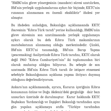
“BMBG’nün görev yönergesinin (mandate) süresi uzatılırken,
BM’nin yerleşik uygulamalarına aykırı bir biçimde, KKTC’nin
rızasının alınmaması en önemli eksikliktir” ifadesi yer
almıştır.
Bu ifadeden anladığım, Bakanlığın açıklamasında KKTC
ibaresinin “Kıbrıs Türk tarafı” yerine kullanıldığı; BMBG’nün
görev süresinin son uzatılmasında yerleşik uygulamaya
aykırı olarak bu defa Kıbrıs Türk makamlarının
mutabakatının alınmamış olduğu merkezindedir. Çünkü,
BM’nin KKTC’ni tanımadığı, BM’nin Barışı Yapma
(peacemaking) faaliyetinde Kıbrıs Türk tarafını, KKTC olarak
değil 1960 “Kıbrıs Cumhuriyeti’nin” iki toplumundan biri
olarak muhatap aldığını biliyoruz. Bu sebeple de son
uzatmada BM’nin Kıbrıs Türk tarafı ile istişare etmemesi
sebebiyle Bakanlığımızın açıklama yapma ihtiyacı duymuş
olduğunu değerlendiriyorum.
Ankara’nın açıklamasında, ayrıca, Kararın içeriğinin Kıbrıs
konusunun özüne ve Doğu Akdeniz’deki gerginliğe dair bazı
unsurları üzerinde de durulmuştur. Karar hakkında KKTC
Başbakan Yardımcılığı ve Dışişleri Bakanlığı tarafından aynı
gün yapılan açıklamaya atıfla “Türkiye tarafından