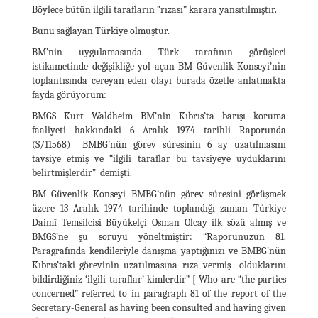
Böylece bütün ilgili tarafların “rızası” karara yansıtılmıştır.
Bunu sağlayan Türkiye olmuştur.
BM’nin uygulamasında Türk tarafının görüşleri
istikametinde değişikliğe yol açan BM Güvenlik Konseyi’nin
toplantısında cereyan eden olayı burada özetle anlatmakta
fayda görüyorum:
BMGS Kurt Waldheim BM’nin Kıbrıs’ta barışı koruma
faaliyeti hakkındaki 6 Aralık 1974 tarihli Raporunda
(S/11568) BMBG’nün görev süresinin 6 ay uzatılmasını
tavsiye etmiş ve “ilgili taraflar bu tavsiyeye uyduklarını
belirtmişlerdir” demişti.
BM Güvenlik Konseyi BMBG’nün görev süresini görüşmek
üzere 13 Aralık 1974 tarihinde toplandığı zaman Türkiye
Daimî Temsilcisi Büyükelçi Osman Olcay ilk sözü almış ve
BMGS’ne şu soruyu yöneltmiştir: “Raporunuzun 81.
Paragrafında kendileriyle danışma yaptığınızı ve BMBG’nün
Kıbrıs’taki görevinin uzatılmasına rıza vermiş olduklarını
bildirdiğiniz ‘ilgili taraflar’ kimlerdir” [ Who are “the parties
concerned” referred to in paragraph 81 of the report of the
Secretary-General as having been consulted and having given