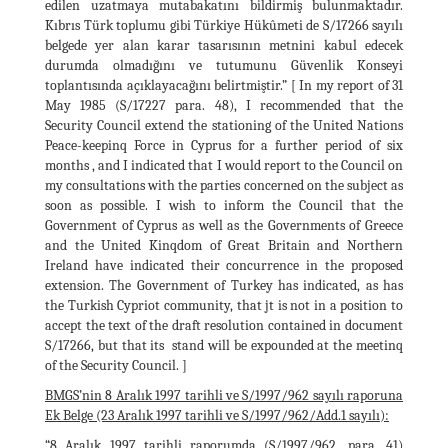
edilen uzatmaya mutabakatını bildirmiş bulunmaktadır.
Kıbrıs Türk toplumu gibi Türkiye Hükûmeti de S/17266 sayılı
belgede yer alan karar tasarısının metnini kabul edecek
durumda olmadığını ve tutumunu Güvenlik Konseyi
toplantısında açıklayacağını belirtmiştir.” [ In my report of 31
May 1985 (S/17227 para. 48), I recommended that the
Security Council extend the stationing of the United Nations
Peace-keepinq Force in Cyprus for a further period of six
months , and I indicated that I would report to the Council on
my consultations with the parties concerned on the subject as
soon as possible. I wish to inform the Council that the
Government of Cyprus as well as the Governments of Greece
and the United Kinqdom of Great Britain and Northern
Ireland have indicated their concurrence in the proposed
extension. The Government of Turkey has indicated, as has
the Turkish Cypriot community, that jt is not in a position to
accept the text of the draft resolution contained in document
S/17266, but that its stand will be expounded at the meetinq
of the Security Council. ]
BMGS’nin 8 Aralık 1997 tarihli ve S/1997/962 sayılı raporuna
Ek Belge (23 Aralık 1997 tarihli ve S/1997/962/Add.1 sayılı):
“8 Aralık 1997 tarihli raporumda (S/1997/962, para. 41)