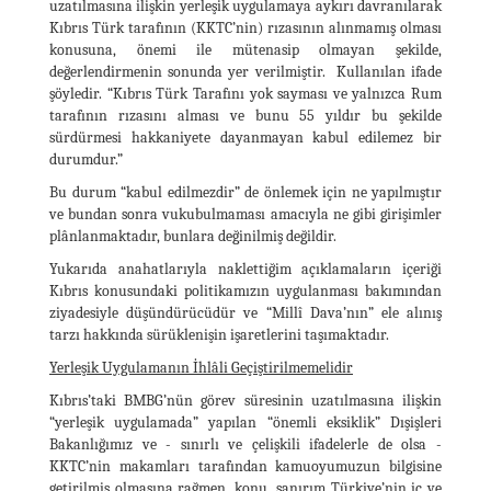
uzatılmasına ilişkin yerleşik uygulamaya aykırı davranılarak
Kıbrıs Türk tarafının (KKTC’nin) rızasının alınmamış olması
konusuna, önemi ile mütenasip olmayan şekilde,
değerlendirmenin sonunda yer verilmiştir. Kullanılan ifade
şöyledir. “Kıbrıs Türk Tarafını yok sayması ve yalnızca Rum
tarafının rızasını alması ve bunu 55 yıldır bu şekilde
sürdürmesi hakkaniyete dayanmayan kabul edilemez bir
durumdur.”
Bu durum “kabul edilmezdir” de önlemek için ne yapılmıştır
ve bundan sonra vukubulmaması amacıyla ne gibi girişimler
plânlanmaktadır, bunlara değinilmiş değildir.
Yukarıda anahatlarıyla naklettiğim açıklamaların içeriği
Kıbrıs konusundaki politikamızın uygulanması bakımından
ziyadesiyle düşündürücüdür ve “Millî Dava’nın” ele alınış
tarzı hakkında sürüklenişin işaretlerini taşımaktadır.
Yerleşik Uygulamanın İhlâli Geçiştirilmemelidir
Kıbrıs’taki BMBG’nün görev süresinin uzatılmasına ilişkin
“yerleşik uygulamada” yapılan “önemli eksiklik” Dışişleri
Bakanlığımız ve - sınırlı ve çelişkili ifadelerle de olsa -
KKTC’nin makamları tarafından kamuoyumuzun bilgisine
getirilmiş olmasına rağmen, konu, sanırım Türkiye’nin iç ve