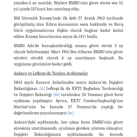
yeniden 6 ay uzatıldı. Böylece BMBG’nün görev süresi son 55
yıl içinde 113’üncü kez uzatılmış oldu.
BM Güvenlik Konsey’inde ilk defa 27 Aralık 1963 tarihinde
görüşülmüş olan Kıbrıs konusunun esası hakkında ve Barış
Gücü uygulamalarına ilişkin olarak bugüne kadar kabul
edilen Konsey kararlarının sayısı da 141’i buldu.
BMBG Ada’da konuşlandırıldığı zaman görev süresi 3 ay
olarak belirlenmişti. Mart 1965’den itibaren BMBG’nün görev
süreleri sürekli olarak 6 ay uzatılmaya başlandı. Bu
uygulama günümüze kadar geldi.
Ankara ve Lefkoşa’da Yapılan Açıklamalar
2843 sayılı Kararın kabulünden sonra Ankara’da Dışişleri
Bakanlığımız,
[ii]
Lefkoşa’da da KKTC Başbakan Yardımcılığı
ve Dışişleri Bakanlığı
[iii]
tarafından 26 Temmuz günü birer
açıklama yapılmıştır. Ayrıca, KKTC Cumhurbaşkanlığı’nın
Sözcüsü’nün bu konuda 27 Temmuz’da yaptığı bir
değerlendirme yayınlanmıştır.
[iv]
Ankara’daki açıklamada, öne çıkan konu BMBG’nün görev
süresinin uzatılmasında uyulması gereken yöntem olmuştur.
Dışişleri Bakanlığımızın açıklamasında bu konuda