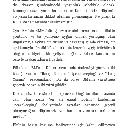
dış siyaset gündemindeki yoğunluk sebebiyle olacak,
kamuoyumuzda yankı bulmamıştır. Kanaat önderi düşünür
ve yazarlarımızın dikkat alanına girememiştir. Ne yazık ki
KKTC’de de üzerinde durulmamıştır.
Oysa BM’nin BMBG’nün görev süresinin uzatılmasına ilişkin
yönteme ve bu yönteme uygun olarak yerleşmiş olan
uygulamaya aykırı bir tutum ve davranış içinde olması, bir
açıklamayla “eksiklik” olarak nitelenerek geçiştirilebilecek
olağan mahiyette bir gelişme değildir. Kıbrıs konusunun
özüyle de doğrudan irtibatlıdır.
Filhakika, BM’nin Kıbrıs sorununda üstlendiği görevin iki
bacağı vardır: “Barışı Koruma” (peacekeeping) ve “Barış
Yapma” (peacemaking). Bu iki görev BM’nin yürüttüğü
görevde paranın iki yüzü gibidir.
Kıbrıs müzakere sürecinde (peacemaking) taraflar arasında
cari olan sözde “on an equal footing” kaidesinin
“peacekeeping” faaliyetinde taraflar arasında geçerli
olmayacağını düşünmek ve bunu savunmak mümkün
müdür?
BM’nin barışı koruma faaliyetinde eşit kabul edilmeyen