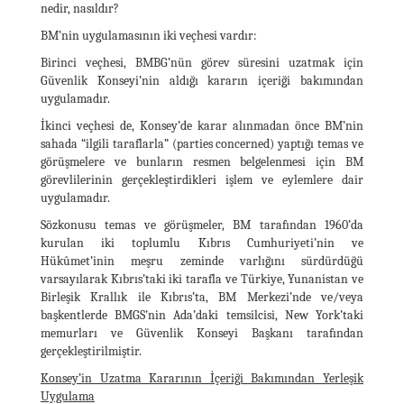
nedir, nasıldır?
BM’nin uygulamasının iki veçhesi vardır:
Birinci veçhesi, BMBG’nün görev süresini uzatmak için
Güvenlik Konseyi’nin aldığı kararın içeriği bakımından
uygulamadır.
İkinci veçhesi de, Konsey’de karar alınmadan önce BM’nin
sahada “ilgili taraflarla” (parties concerned) yaptığı temas ve
görüşmelere ve bunların resmen belgelenmesi için BM
görevlilerinin gerçekleştirdikleri işlem ve eylemlere dair
uygulamadır.
Sözkonusu temas ve görüşmeler, BM tarafından 1960’da
kurulan iki toplumlu Kıbrıs Cumhuriyeti’nin ve
Hükûmet’inin meşru zeminde varlığını sürdürdüğü
varsayılarak Kıbrıs’taki iki tarafla ve Türkiye, Yunanistan ve
Birleşik Krallık ile Kıbrıs’ta, BM Merkezi’nde ve/veya
başkentlerde BMGS’nin Ada’daki temsilcisi, New York’taki
memurları ve Güvenlik Konseyi Başkanı tarafından
gerçekleştirilmiştir.
Konsey’in Uzatma Kararının İçeriği Bakımından Yerleşik
Uygulama