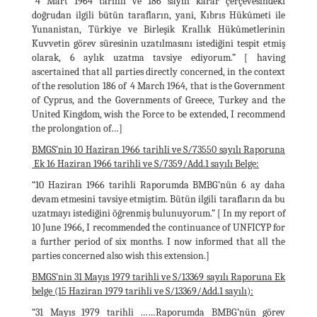
“4 Mart 1964 tarihli ve 186 sayılı karar çerçevesindeki
doğrudan ilgili bütün tarafların, yani, Kıbrıs Hükûmeti ile
Yunanistan, Türkiye ve Birleşik Krallık Hükûmetlerinin
Kuvvetin görev süresinin uzatılmasını istediğini tespit etmiş
olarak, 6 aylık uzatma tavsiye ediyorum.” [ having
ascertained that all parties directly concerned, in the context
of the resolution 186 of 4 March 1964, that is the Government
of Cyprus, and the Governments of Greece, Turkey and the
United Kingdom, wish the Force to be extended, I recommend
the prolongation of…]
BMGS’nin 10 Haziran 1966 tarihli ve S/73550 sayılı Raporuna
Ek 16 Haziran 1966 tarihli ve S/7359/Add.1 sayılı Belge:
“10 Haziran 1966 tarihli Raporumda BMBG’nün 6 ay daha
devam etmesini tavsiye etmiştim. Bütün ilgili tarafların da bu
uzatmayı istediğini öğrenmiş bulunuyorum.” [ In my report of
10 June 1966, I recommended the continuance of UNFICYP for
a further period of six months. I now informed that all the
parties concerned also wish this extension.]
BMGS’nin 31 Mayıs 1979 tarihli ve S/13369 sayılı Raporuna Ek
belge (15 Haziran 1979 tarihli ve S/13369/Add.1 sayılı):
“31 Mayıs 1979 tarihli ……Raporumda BMBG’nün görev