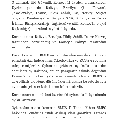
O dönemde BM Güvenlik Konseyi 11 üyeden oluşmaktaydı.
Üyeler şunlardı: Bolivya, Brezilya, Çin (Taiwan),
Çekoslovakya, Fransa, Fildişi Sahili, Fas, Norveç, Sovyet
Sosyalist Cumhuriyetler Birliği (SSCB), Britanya ve Kuzey
İrlanda Birleşik Krallığı (İngiltere) ve ABD. Konsey’in o ayki
Başkanlığı Çin tarafından yürütülüyordu.
Karar tasarısı Bolivya, Brezilya, Fildişi Sahili, Fas ve Norveç
tarafından hazırlanmış ve Konsey’e Bolivya tarafından
sunulmuştur.
Karar tasarısının BMBG’nün oluşturulmasına ilişkin 4. işlem
paragrafı üzerinde Fransa, Çekoslovakya ve SSCB ayrı oylama
talep etmişlerdir. Oylamada çekinser oy kullanmışlardır.
Yaptıkları oy izahında, anılan paragrafta aslında doğrudan
Konsey’e ait olan yetkilerin önemli ölçüde BMGS’ne
devredilmiş olduğunu düşündüklerini, başlıca bu sebeple ayrı
oylamada çekinser kaldıklarını belirtmişlerdir.
Karar tasarısının bütünü üzerindeki oylamada 11 üye olumlu
oy kullanmıştır.
Oylamadan sonra konuşan BMGS U Thant Kıbrıs BMBG
hakkında kendisine tevdi edilmiş olan görevleri Kararda