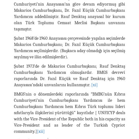
Cumhuriyeti’nin Anayasası’na göre devam ediyormuş gibi
Makarios Cumhurbaşkanı, Dr. Fazıl Küçük Cumhurbaşkanı
Yardımcısı addedilmiştir. Rauf Denktaş anayasal bir kurum
olan Türk Toplumu Cemaat Meclisi Başkanı unvanını
taşımıştır.
Şubat 1968’de 1960 Anayasası çerçevesinde yapılan seçimlerde
Makarios Cumhurbaşkanı; Dr. Fazıl Küçük Cumhurbaşkanı
Yardımcısı seçilmişlerdir. (Başkaca aday olmadığı için seçilmiş
sayılmış ve ilân edilmişlerdir).
Şubat 1973’de de Makarios Cumhurbaşkanı; Rauf Denktaş
Cumhurbaşkanı Yardımcısı olmuşlardır. BMGS devrevî
raporlarında Dr. Fazıl Küçük ve Rauf Denktaş için 1960
Anayasası’ndaki unvanlarını kullanmıştır.
[xi]
BMGS’nin o dönemlerdeki raporlarında “BMBG’nün Kıbrıs
Cumhuriyeti’nin Cumhurbaşkanı Yardımcısı ile hem
Cumhurbaşkanı Yardımcısı hem Kıbrıs Türk toplumu lideri
sıfatlarıyla ilişkilerini yürüttüğü” kayıtlıdır [ UNFICYP deals
with the Vice-President of the Republic both in his capacity as
Vice-President and as leader of the Turkish Cypriot
community.]
[xii]