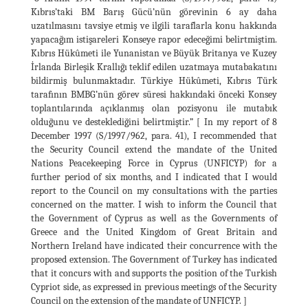
Kıbrıs’taki BM Barış Gücü’nün görevinin 6 ay daha
uzatılmasını tavsiye etmiş ve ilgili taraflarla konu hakkında
yapacağım istişareleri Konseye rapor edeceğimi belirtmiştim.
Kıbrıs Hükûmeti ile Yunanistan ve Büyük Britanya ve Kuzey
İrlanda Birleşik Krallığı teklif edilen uzatmaya mutabakatını
bildirmiş bulunmaktadır. Türkiye Hükûmeti, Kıbrıs Türk
tarafının BMBG’nün görev süresi hakkındaki önceki Konsey
toplantılarında açıklanmış olan pozisyonu ile mutabık
olduğunu ve desteklediğini belirtmiştir.” [ In my report of 8
December 1997 (S/1997/962, para. 41), I recommended that
the Security Council extend the mandate of the United
Nations Peacekeeping Force in Cyprus (UNFICYP) for a
further period of six months, and I indicated that I would
report to the Council on my consultations with the parties
concerned on the matter. I wish to inform the Council that
the Government of Cyprus as well as the Governments of
Greece and the United Kingdom of Great Britain and
Northern Ireland have indicated their concurrence with the
proposed extension. The Government of Turkey has indicated
that it concurs with and supports the position of the Turkish
Cypriot side, as expressed in previous meetings of the Security
Council on the extension of the mandate of UNFICYP. ]