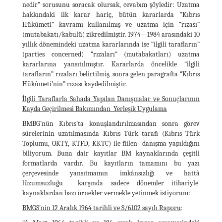
nedir” sorusunu soracak olursak, cevabım şöyledir: Uzatma
hakkındaki ilk karar hariç, bütün kararlarda “Kıbrıs
Hükûmeti” kavramı kullanılmış ve uzatma için “rızası”
(mutabakatı/kabulü) zikredilmiştir. 1974 – 1984 arasındaki 10
yıllık dönemindeki uzatma kararlarında ise “ilgili tarafların”
(parties concerned) “rızaları” (mutabakatları) uzatma
kararlarına yansıtılmıştır. Kararlarda öncelikle “ilgili
tarafların” rızaları belirtilmiş, sonra gelen paragrafta “Kıbrıs
Hükûmeti’nin” rızası kaydedilmiştir.
İlgili Taraflarla Sahada Yapılan Danışmalar ve Sonuçlarının
Kayda Geçirilmesi Bakımından Yerleşik Uygulama
BMBG’nün Kıbrıs’ta konuşlandırılmasından sonra görev
sürelerinin uzatılmasında Kıbrıs Türk tarafı (Kıbrıs Türk
Toplumu, OKTY, KTFD, KKTC) ile fiilen danışma yapıldığını
biliyorum. Buna dair kayıtlar BM kaynaklarında çeşitli
formatlarda vardır. Bu kayıtların tamamını bu yazı
çerçevesinde yansıtmamın imkânsızlığı ve hattâ
lüzumsuzluğu karşında sadece dönemler itibariyle
kaynaklardan bazı örnekler vermekle yetinmek istiyorum:
BMGS’nin 12 Aralık 1964 tarihli ve S/6102 sayılı Raporu
: