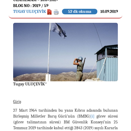
BLOG NO : 2019 / 59
TUGAY ULUÇEVİK
52 dk okuma
10.09.2019
Tugay ULUÇEVİK*
Giriş
27 Mart 1964 tarihinden bu yana Kıbrıs adasında bulunan
Birleşmiş Milletler Barış Gücü’nün (BMBG)
[i]
görev süresi
(görev talimatının süresi) BM Güvenlik Konseyi’nin 25
Temmuz 2019 tarihinde kabul ettiği 2843 (2019) sayılı Kararla