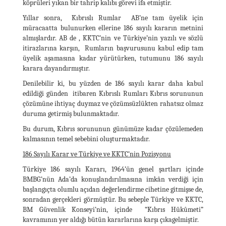
köprüleri yıkan bir tahrip kalıbı görevi ifa etmiştir.
Yıllar sonra, Kıbrıslı Rumlar AB’ne tam üyelik için
müracaatta bulunurken ellerine 186 sayılı kararın metnini
almışlardır. AB de , KKTC’nin ve Türkiye’nin yazılı ve sözlü
itirazlarına karşın, Rumların başvurusunu kabul edip tam
üyelik aşamasına kadar yürütürken, tutumunu 186 sayılı
karara dayandırmıştır.
Denilebilir ki, bu yüzden de 186 sayılı karar daha kabul
edildiği günden itibaren Kıbrıslı Rumları Kıbrıs sorununun
çözümüne ihtiyaç duymaz ve çözümsüzlükten rahatsız olmaz
duruma getirmiş bulunmaktadır.
Bu durum, Kıbrıs sorununun günümüze kadar çözülemeden
kalmasının temel sebebini oluşturmaktadır.
186 Sayılı Karar ve Türkiye ve KKTC’nin Pozisyonu
Türkiye 186 sayılı Kararı, 1964’ün genel şartları içinde
BMBG’nün Ada’da konuşlandırılmasına imkân verdiği için
başlangıçta olumlu açıdan değerlendirme cihetine gitmişse de,
sonradan gerçekleri görmüştür. Bu sebeple Türkiye ve KKTC,
BM Güvenlik Konseyi’nin, içinde “Kıbrıs Hükûmeti”
kavramının yer aldığı bütün kararlarına karşı çıkagelmiştir.