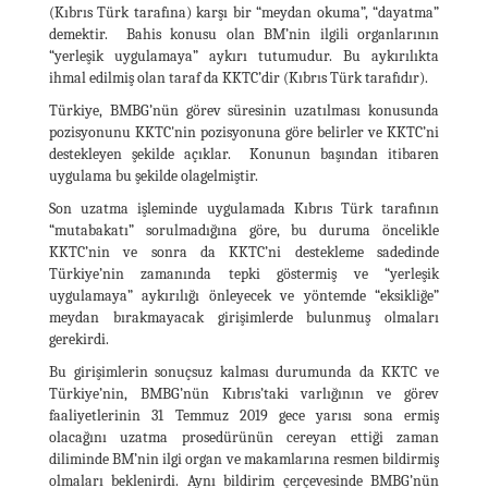
(Kıbrıs Türk tarafına) karşı bir “meydan okuma”, “dayatma”
demektir. Bahis konusu olan BM’nin ilgili organlarının
“yerleşik uygulamaya” aykırı tutumudur. Bu aykırılıkta
ihmal edilmiş olan taraf da KKTC’dir (Kıbrıs Türk tarafıdır).
Türkiye, BMBG’nün görev süresinin uzatılması konusunda
pozisyonunu KKTC'nin pozisyonuna göre belirler ve KKTC’ni
destekleyen şekilde açıklar. Konunun başından itibaren
uygulama bu şekilde olagelmiştir.
Son uzatma işleminde uygulamada Kıbrıs Türk tarafının
“mutabakatı” sorulmadığına göre, bu duruma öncelikle
KKTC’nin ve sonra da KKTC’ni destekleme sadedinde
Türkiye’nin zamanında tepki göstermiş ve “yerleşik
uygulamaya” aykırılığı önleyecek ve yöntemde “eksikliğe”
meydan bırakmayacak girişimlerde bulunmuş olmaları
gerekirdi.
Bu girişimlerin sonuçsuz kalması durumunda da KKTC ve
Türkiye’nin, BMBG’nün Kıbrıs’taki varlığının ve görev
faaliyetlerinin 31 Temmuz 2019 gece yarısı sona ermiş
olacağını uzatma prosedürünün cereyan ettiği zaman
diliminde BM’nin ilgi organ ve makamlarına resmen bildirmiş
olmaları beklenirdi. Aynı bildirim çerçevesinde BMBG’nün