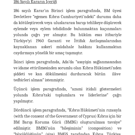
186 Sayılı Kararın İçeriği
186 sayılı Karar’ın Birinci işlem paragrafında, BM üyesi
Devletlere “egemen Kıbrıs Cumhuriyeti’ndeki” durumu daha
da kötüleştirecek veya uluslararası barışı tehlikeye düşürecek
eylemde veya eylem tehdidinde bulunmaktan kaçınmaları
yolunda çağrı yer almıştır. Bu hüküm esas itibariyle
Türkiye’yi 1960 Garanti ve İttifak Antlaşmalarından
kaynaklanan askerî müdahale hakkını kullanmaktan
caydırmaya yönelik bir amaç taşımıştır.
İkinci işlem paragrafında, Ada’da “asayişin sağlanmasından
ve idame ettirilmesinden sorumlu olan Kıbrıs Hükûmeti’nden
şiddeti ve kan dökülmesini durduracak bütün ilâve
tedbirleri alması” istenmiştir.
Üçüncü işlem paragrafında, “azami itidali göstermeleri
yolunda Kıbrıs’taki toplumlara ve liderlerine” çağrı
yapılmıştır.
Dördüncü işlem paragrafında, “Kıbrıs Hükûmeti’nin rızasıyla
(with the consent of the Government of Cyprus) Kıbrıs için bir
BM Barışı Koruma Gücü (BMBG) oluşturulması tavsiye”
edilmiştir. BMBG’nün “bileşiminin” (composition) ve
“büyüklüğünün” (size) BMGS tarafından Kıbrıs, Türkiye,