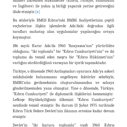
isimleri zikredilen Hükûmetler (Kıbrıs, Türkiye, Yunanistan
ve İngiltere) ile yakın iş birliği yaparak yerine getireceğini
ifade etmiştir.
[x]
Bu sözleriyle BMGS Kıbrıs’taki BMBG faaliyetlerinin çeşitli
veçhelerine ilişkin işlemlerde Ada’daki doğrudan ilgili
tarafları muhatap alan uygulamalar yapılacağını ortaya
koymuştur.
186 sayılı Karar Ada’da 1960 “Anayasası’nın” yürürlükte
olduğunu; “iki toplumlu” bir “Kıbrıs Cumhuriyeti’nin” ve iki
toplumu da temsil eden meşru bir “Kıbrıs Hükûmeti’nin”
varlığını sürdürdüğünü varsayan bir içerik taşımaktadır.
Türkiye, o dönemde 1960 Antlaşmaları uyarınca Ada’ya askerî
müdahalede bulunmasını engelleyen faktörler sebebiyle,
BMBG’nün gecikmeksizin oluşturulmasından ve sahaya
gönderilmesinden yana olmuştur. Yine o dönemde, Türkiye,
“Kıbrıs Cumhuriyeti” ile diplomatik ilişkilerini kesmemiştir.
Lefkoşe Büyükelçiliğimiz ülkemizi “Kıbrıs Cumhuriyeti”
nezdinde temsil etmiştir. Bu durum 13 Şubat 1975 tarihinde
Kıbrıs Türk Federe Devleti’nin ilânının ertesine kadar devam
etmiştir.
Devlet’in “iki kurucu toplumlu” vasfı 1960 Kıbrıs