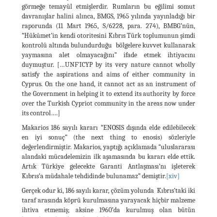
görmeğe temayül etmişlerdir. Rumların bu eğilimi somut
davranışlar halini alınca, BMGS, 1965 yılında yayınladığı bir
raporunda (11 Mart 1965, S/6228, para. 274), BMBG’nün,
“Hükûmet’in kendi otoritesini Kıbrıs Türk toplumunun şimdi
kontrolü altında bulundurduğu bölgelere kuvvet kullanarak
yaymasına alet olmayacağını” ifade etmek ihtiyacını
duymuştur. […UNF'ICYP by its very nature cannot wholly
satisfy the aspirations and aims of either community in
Cyprus. On the one hand, it cannot act as an instrument of
the Government in helping it to extend its authority by force
over the Turkish Cypriot community in the areas now under
its control….]
Makarios 186 sayılı kararı “ENOSIS dışında elde edilebilecek
en iyi sonuç” (the next thing to enosis) sözleriyle
değerlendirmiştir. Makarios, yaptığı açıklamada “uluslararası
alandaki mücadelemizin ilk aşamasında bu kararı elde ettik.
Artık Türkiye gelecekte Garanti Antlaşması’nı işleterek
Kıbrıs’a müdahale tehdidinde bulunamaz” demiştir.
[xiv]
Gerçek odur ki, 186 sayılı karar, çözüm yolunda Kıbrıs’taki iki
taraf arasında köprü kurulmasına yarayacak hiçbir malzeme
ihtiva etmemiş; aksine 1960’da kurulmuş olan bütün