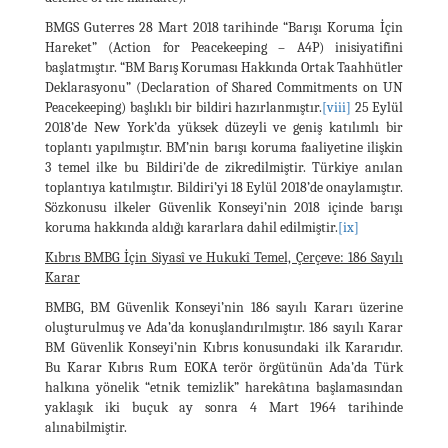
BMGS Guterres 28 Mart 2018 tarihinde “Barışı Koruma İçin
Hareket” (Action for Peacekeeping – A4P) inisiyatifini
başlatmıştır. “BM Barış Koruması Hakkında Ortak Taahhütler
Deklarasyonu” (Declaration of Shared Commitments on UN
Peacekeeping) başlıklı bir bildiri hazırlanmıştır.
[viii]
25 Eylül
2018’de New York’da yüksek düzeyli ve geniş katılımlı bir
toplantı yapılmıştır. BM’nin barışı koruma faaliyetine ilişkin
3 temel ilke bu Bildiri’de de zikredilmiştir. Türkiye anılan
toplantıya katılmıştır. Bildiri’yi 18 Eylül 2018’de onaylamıştır.
Sözkonusu ilkeler Güvenlik Konseyi’nin 2018 içinde barışı
koruma hakkında aldığı kararlara dahil edilmiştir.
[ix]
Kıbrıs BMBG İçin Siyasî ve Hukukî Temel, Çerçeve: 186 Sayılı
Karar
BMBG, BM Güvenlik Konseyi’nin 186 sayılı Kararı üzerine
oluşturulmuş ve Ada’da konuşlandırılmıştır. 186 sayılı Karar
BM Güvenlik Konseyi’nin Kıbrıs konusundaki ilk Kararıdır.
Bu Karar Kıbrıs Rum EOKA terör örgütünün Ada’da Türk
halkına yönelik “etnik temizlik” harekâtına başlamasından
yaklaşık iki buçuk ay sonra 4 Mart 1964 tarihinde
alınabilmiştir.