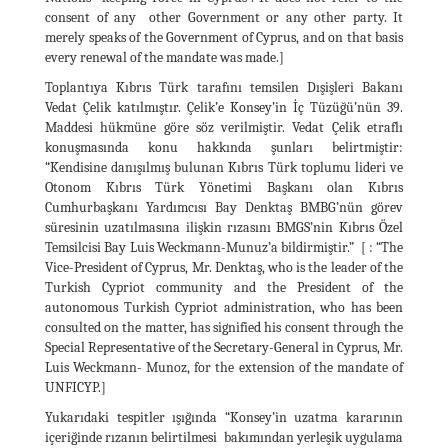
consent of any other Government or any other party. It
merely speaks of the Government of Cyprus, and on that basis
every renewal of the mandate was made.]
Toplantıya Kıbrıs Türk tarafını temsilen Dışişleri Bakanı
Vedat Çelik katılmıştır. Çelik’e Konsey’in İç Tüzüğü’nün 39.
Maddesi hükmüne göre söz verilmiştir. Vedat Çelik etraflı
konuşmasında konu hakkında şunları belirtmiştir:
“Kendisine danışılmış bulunan Kıbrıs Türk toplumu lideri ve
Otonom Kıbrıs Türk Yönetimi Başkanı olan Kıbrıs
Cumhurbaşkanı Yardımcısı Bay Denktaş BMBG’nün görev
süresinin uzatılmasına ilişkin rızasını BMGS’nin Kıbrıs Özel
Temsilcisi Bay Luis Weckmann-Munuz’a bildirmiştir.” [ : “The
Vice-President of Cyprus, Mr. Denktaş, who is the leader of the
Turkish Cypriot community and the President of the
autonomous Turkish Cypriot administration, who has been
consulted on the matter, has signified his consent through the
Special Representative of the Secretary-General in Cyprus, Mr.
Luis Weckmann- Munoz, for the extension of the mandate of
UNFICYP.]
Yukarıdaki tespitler ışığında “Konsey’in uzatma kararının
içeriğinde rızanın belirtilmesi bakımından yerleşik uygulama