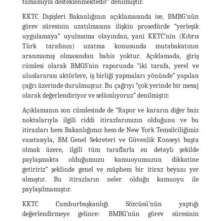
tamamıyla desteklenmektedir” denilmiştir.
KKTC Dışişleri Bakanlığının açıklamasında ise, BMBG’nün
görev süresinin uzatılmasına ilişkin prosedürde “yerleşik
uygulamaya” uyulmama olayından, yani KKTC’nin (Kıbrıs
Türk tarafının) uzatma konusunda mutabakatının
aranmamış olmasından bahis yoktur. Açıklamada, giriş
cümlesi olarak BMGS’nin raporunda “iki tarafa, yerel ve
uluslararası aktörlere, iş birliği yapmaları yönünde” yapılan
çağrı üzerinde durulmuştur. Bu çağrıyı “çok yerinde bir mesaj
olarak değerlendiriyor ve selâmlıyoruz” denilmiştir.
Açıklamanın son cümlesinde de “Rapor ve kararın diğer bazı
noktalarıyla ilgili ciddi itirazlarımızın olduğunu ve bu
itirazları hem Bakanlığımız hem de New York Temsilciliğimiz
vasıtasıyla, BM Genel Sekreteri ve Güvenlik Konseyi başta
olmak üzere, ilgili tüm taraflarla en detaylı şekilde
paylaşmakta olduğumuzu kamuoyumuzun dikkatine
getiririz” şeklinde genel ve müphem bir itiraz beyanı yer
almıştır. Bu itirazların neler olduğu kamuoyu ile
paylaşılmamıştır.
KKTC Cumhurbaşkanlığı Sözcüsü’nün yaptığı
değerlendirmeye gelince: BMBG’nün görev süresinin