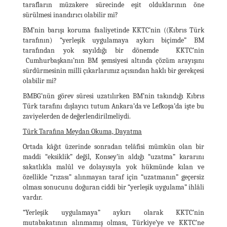
tarafların müzakere sürecinde eşit olduklarının öne
sürülmesi inandırıcı olabilir mi?
BM’nin barışı koruma faaliyetinde KKTC’nin ((Kıbrıs Türk
tarafının) “yerleşik uygulamaya aykırı biçimde” BM
tarafından yok sayıldığı bir dönemde KKTC’nin
Cumhurbaşkanı’nın BM şemsiyesi altında çözüm arayışını
sürdürmesinin millî çıkarlarımız açısından haklı bir gerekçesi
olabilir mi?
BMBG’nün görev süresi uzatılırken BM’nin takındığı Kıbrıs
Türk tarafını dışlayıcı tutum Ankara’da ve Lefkoşa’da işte bu
zaviyelerden de değerlendirilmeliydi.
Türk Tarafına Meydan Okuma, Dayatma
Ortada kâğıt üzerinde sonradan telâfisi mümkün olan bir
maddi “eksiklik” değil, Konsey’in aldığı “uzatma” kararını
sakatlıkla malûl ve dolayısıyla yok hükmünde kılan ve
özellikle “rızası” alınmayan taraf için “uzatmanın” geçersiz
olması sonucunu doğuran ciddi bir “yerleşik uygulama” ihlâli
vardır.
“Yerleşik uygulamaya” aykırı olarak KKTC’nin
mutabakatının alınmamış olması, Türkiye’ye ve KKTC’ne