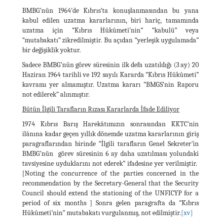
BMBG’nün 1964’de Kıbrıs’ta konuşlanmasından bu yana
kabul edilen uzatma kararlarının, biri hariç, tamamında
uzatma için “Kıbrıs Hükûmeti’nin” “kabulü” veya
“mutabakatı” zikredilmiştir. Bu açıdan “yerleşik uygulamada”
bir değişiklik yoktur.
Sadece BMBG’nün görev süresinin ilk defa uzatıldığı (3 ay) 20
Haziran 1964 tarihli ve 192 sayılı Kararda “Kıbrıs Hükûmeti”
kavramı yer almamıştır. Uzatma kararı “BMGS’nin Raporu
not edilerek” alınmıştır.
Bütün İlgili Tarafların Rızası Kararlarda İfade Ediliyor
1974 Kıbrıs Barış Harekâtımızın sonrasından KKTC’nin
ilânına kadar geçen yıllık dönemde uzatma kararlarının giriş
paragraflarından birinde “İlgili tarafların Genel Sekreter’in
BMBG’nün görev süresinin 6 ay daha uzatılması yolundaki
tavsiyesine uyduklarını not ederek” ifadesine yer verilmiştir.
[Noting the concurrence of the parties concerned in the
recommendation by the Secretary-General that the Security
Council should extend the stationing of the UNFICYP for a
period of six months ] Sonra gelen paragrafta da “Kıbrıs
Hükûmeti’nin” mutabakatı vurgulanmış, not edilmiştir.
[xv]