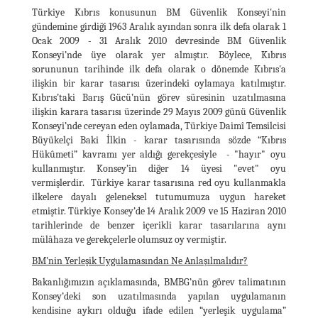
Türkiye Kıbrıs konusunun BM Güvenlik Konseyi'nin
gündemine girdiği 1963 Aralık ayından sonra ilk defa olarak 1
Ocak 2009 - 31 Aralık 2010 devresinde BM Güvenlik
Konseyi’nde üye olarak yer almıştır. Böylece, Kıbrıs
sorununun tarihinde ilk defa olarak o dönemde Kıbrıs'a
ilişkin bir karar tasarısı üzerindeki oylamaya katılmıştır.
Kıbrıs’taki Barış Gücü’nün görev süresinin uzatılmasına
ilişkin karara tasarısı üzerinde 29 Mayıs 2009 günü Güvenlik
Konseyi’nde cereyan eden oylamada, Türkiye Daimî Temsilcisi
Büyükelçi Baki İlkin - karar tasarısında sözde “Kıbrıs
Hükûmeti” kavramı yer aldığı gerekçesiyle - "hayır" oyu
kullanmıştır. Konsey’in diğer 14 üyesi "evet" oyu
vermişlerdir. Türkiye karar tasarısına red oyu kullanmakla
ilkelere dayalı geleneksel tutumumuza uygun hareket
etmiştir. Türkiye Konsey’de 14 Aralık 2009 ve 15 Haziran 2010
tarihlerinde de benzer içerikli karar tasarılarına aynı
mülâhaza ve gerekçelerle olumsuz oy vermiştir.
BM’nin Yerleşik Uygulamasından Ne Anlaşılmalıdır?
Bakanlığımızın açıklamasında, BMBG’nün görev talimatının
Konsey’deki son uzatılmasında yapılan uygulamanın
kendisine aykırı olduğu ifade edilen “yerleşik uygulama”