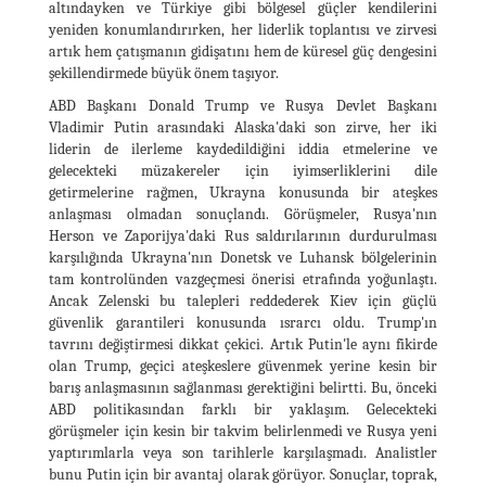
altındayken ve Türkiye gibi bölgesel güçler kendilerini
yeniden konumlandırırken, her liderlik toplantısı ve zirvesi
artık hem çatışmanın gidişatını hem de küresel güç dengesini
şekillendirmede büyük önem taşıyor.
ABD Başkanı Donald Trump ve Rusya Devlet Başkanı
Vladimir Putin arasındaki Alaska'daki son zirve, her iki
liderin de ilerleme kaydedildiğini iddia etmelerine ve
gelecekteki müzakereler için iyimserliklerini dile
getirmelerine rağmen, Ukrayna konusunda bir ateşkes
anlaşması olmadan sonuçlandı. Görüşmeler, Rusya'nın
Herson ve Zaporijya'daki Rus saldırılarının durdurulması
karşılığında Ukrayna'nın Donetsk ve Luhansk bölgelerinin
tam kontrolünden vazgeçmesi önerisi etrafında yoğunlaştı.
Ancak Zelenski bu talepleri reddederek Kiev için güçlü
güvenlik garantileri konusunda ısrarcı oldu. Trump'ın
tavrını değiştirmesi dikkat çekici. Artık Putin'le aynı fikirde
olan Trump, geçici ateşkeslere güvenmek yerine kesin bir
barış anlaşmasının sağlanması gerektiğini belirtti. Bu, önceki
ABD politikasından farklı bir yaklaşım. Gelecekteki
görüşmeler için kesin bir takvim belirlenmedi ve Rusya yeni
yaptırımlarla veya son tarihlerle karşılaşmadı. Analistler
bunu Putin için bir avantaj olarak görüyor. Sonuçlar, toprak,