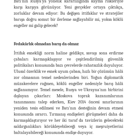
Batı'nın Rusya'ya yönelik kararlılığında kayma riskleriyle
karşı karşıya görünüyor. Yeni gerçekler ortaya çıktıkça,
zorluklar devam ediyor: Bu değişen ittifaklar ve stratejiler
barışa doğru somut bir ilerleme sağlayabilir mi, yoksa köklü
engeller mi galip gelecek?
Fedakârlık olmadan barış da olmaz
İttifak esnekliği norm haline geldikçe, savaşı sona erdirme
çabaları karmaşıklaşıyor ve çeşitlendirilmiş güvenlik
politikaları konusunda bazı çevrelerde rahatsızlık duyuluyor.
Ulusal özerklik ve esnek uyum çabası, hızlı bir çözümün hâlâ
zor olmasının temel nedenlerinden biri. Yoğun diplomatik
müzakerelere rağmen, köklü engeller nedeniyle barış hâlâ
sağlanamıyor. Temel mesele, Rusya ve Ukrayna'nın birbirini
dışlayan çıkarları: Moskova toprak kazanımlarının
tanınmasını talep ederken, Kiev 2014 öncesi sınırlarının
yeniden tesis edilmesi ve Batı'nın desteğinin devam etmesi
konusunda ısrarcı. Tırmanış endişeleri görüşmeleri daha da
karmaşıklaştırıyor ve her iki taraf da tavizlerin gelecekteki
saldırganlıkları körükleyebileceği veya iç meşruiyetlerini
baltalayabileceği konusunda endişe duyuyor.