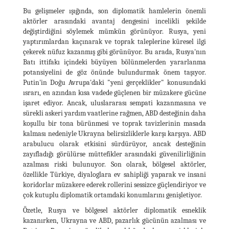
Bu gelişmeler ışığında, son diplomatik hamlelerin önemli
aktörler arasındaki avantaj dengesini incelikli şekilde
değiştirdiğini söylemek mümkün görünüyor. Rusya, yeni
yaptırımlardan kaçınarak ve toprak taleplerine küresel ilgi
çekerek nüfuz kazanmış gibi görünüyor. Bu arada, Rusya'nın
Batı ittifakı içindeki büyüyen bölünmelerden yararlanma
potansiyelini de göz önünde bulundurmak önem taşıyor.
Putin'in Doğu Avrupa'daki "yeni gerçeklikler" konusundaki
ısrarı, en azından kısa vadede güçlenen bir müzakere gücüne
işaret ediyor. Ancak, uluslararası sempati kazanmasına ve
sürekli askeri yardım vaatlerine rağmen, ABD desteğinin daha
koşullu bir tona bürünmesi ve toprak tavizlerinin masada
kalması nedeniyle Ukrayna belirsizliklerle karşı karşıya. ABD
arabulucu olarak etkisini sürdürüyor, ancak desteğinin
zayıfladığı görülürse müttefikler arasındaki güvenilirliğinin
azalması riski bulunuyor. Son olarak, bölgesel aktörler,
özellikle Türkiye, diyaloglara ev sahipliği yaparak ve insani
koridorlar müzakere ederek rollerini sessizce güçlendiriyor ve
çok kutuplu diplomatik ortamdaki konumlarını genişletiyor.
Özetle, Rusya ve bölgesel aktörler diplomatik esneklik
kazanırken, Ukrayna ve ABD, pazarlık gücünün azalması ve