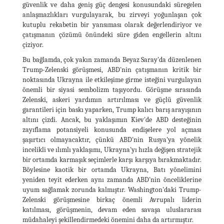
güvenlik ve daha geniş güç dengesi konusundaki süregelen
anlaşmazlıkları vurgulayarak, bu zirveyi yoğunlaşan çok
kutuplu rekabetin bir yansıması olarak değerlendiriyor ve
çatışmanın çözümü önündeki süre giden engellerin altını
çiziyor.
Bu bağlamda, çok yakın zamanda Beyaz Saray'da düzenlenen
Trump-Zelenski görüşmesi, ABD'nin çatışmanın kritik bir
noktasında Ukrayna ile etkileşime girme isteğini vurgulayan
önemli bir siyasi sembolizm taşıyordu. Görüşme sırasında
Zelenski, askeri yardımın artırılması ve güçlü güvenlik
garantileri için baskı yaparken, Trump kalıcı barış arayışının
altını çizdi. Ancak, bu yaklaşımın Kiev'de ABD desteğinin
zayıflama potansiyeli konusunda endişelere yol açması
şaşırtıcı olmayacaktır, çünkü ABD'nin Rusya'ya yönelik
incelikli ve ılımlı yaklaşımı, Ukrayna'yı hızla değişen stratejik
bir ortamda karmaşık seçimlerle karşı karşıya bırakmaktadır.
Böylesine kaotik bir ortamda Ukrayna, Batı yönelimini
yeniden teyit ederken aynı zamanda ABD'nin önceliklerine
uyum sağlamak zorunda kalmıştır. Washington'daki Trump-
Zelenski görüşmesine birkaç önemli Avrupalı ​​liderin
katılması, görüşmenin, devam eden savaşa uluslararası
müdahaleyi şekillendirmedeki önemini daha da artırmıştır.