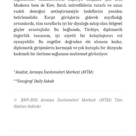
Moskova hem de Kiev, Batılı müttefiklerin tutarlı ve uzun
vadeli desteğini netleştirmesiyle hedeflerini yeniden
belirlemelidir. Karşıt görüşlerin giderek zayıfladığı
ortamlarda, tüm taraflarla iyi bir diyaloğa sahip olan bölgesel
güçler avantajlıdır. Bu bağlamda, Türkiye, diplomatik
özgürlük tanınırsa, iyi niyetli bir kolaylaştırıcı rol
oynayabilir. Bu engeller doğrudan ele alınana kadar,
diplomatik girişimlerin karmaşık ve çok kutuplu bir dünyada
kademeli bir ilerleme sağlaması muhtemel görünüyor.
*Analist, Avrasya İncelemeleri Merkezi (AVİM)
**Fotoğraf: Daily Sabah
© 2009-2025 Avrasya İncelemeleri Merkezi (AVİM) Tüm
Hakları Saklıdır