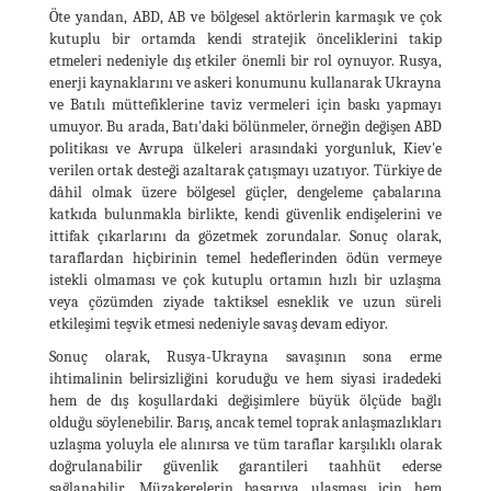
Öte yandan, ABD, AB ve bölgesel aktörlerin karmaşık ve çok
kutuplu bir ortamda kendi stratejik önceliklerini takip
etmeleri nedeniyle dış etkiler önemli bir rol oynuyor. Rusya,
enerji kaynaklarını ve askeri konumunu kullanarak Ukrayna
ve Batılı müttefiklerine taviz vermeleri için baskı yapmayı
umuyor. Bu arada, Batı'daki bölünmeler, örneğin değişen ABD
politikası ve Avrupa ülkeleri arasındaki yorgunluk, Kiev'e
verilen ortak desteği azaltarak çatışmayı uzatıyor. Türkiye de
dâhil olmak üzere bölgesel güçler, dengeleme çabalarına
katkıda bulunmakla birlikte, kendi güvenlik endişelerini ve
ittifak çıkarlarını da gözetmek zorundalar. Sonuç olarak,
taraflardan hiçbirinin temel hedeflerinden ödün vermeye
istekli olmaması ve çok kutuplu ortamın hızlı bir uzlaşma
veya çözümden ziyade taktiksel esneklik ve uzun süreli
etkileşimi teşvik etmesi nedeniyle savaş devam ediyor.
Sonuç olarak, Rusya-Ukrayna savaşının sona erme
ihtimalinin belirsizliğini koruduğu ve hem siyasi iradedeki
hem de dış koşullardaki değişimlere büyük ölçüde bağlı
olduğu söylenebilir. Barış, ancak temel toprak anlaşmazlıkları
uzlaşma yoluyla ele alınırsa ve tüm taraflar karşılıklı olarak
doğrulanabilir güvenlik garantileri taahhüt ederse
sağlanabilir. Müzakerelerin başarıya ulaşması için hem