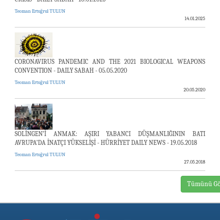
Teoman Ertuğrul TULUN
14.01.2025
CORONAVIRUS PANDEMIC AND THE 2021 BIOLOGICAL WEAPONS
CONVENTION - DAILY SABAH - 05.05.2020
Teoman Ertuğrul TULUN
20.05.2020
SOLİNGEN’İ ANMAK: AŞIRI YABANCI DÜŞMANLIĞININ BATI
AVRUPA’DA İNATÇI YÜKSELİŞİ - HÜRRİYET DAILY NEWS - 19.05.2018
Teoman Ertuğrul TULUN
27.05.2018
Tümünü Gö