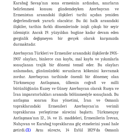
Karabağ Savaşı’nın sona ermesinin ardından, sınırların
belirlenmesi konusu gündemdeyken Azerbaycan ve
Ermenistan arasındaki ilişkileri tarihi açıdan yeniden
değerlendirmek yararlı olacaktır. Bu iki halk arasındaki
ilişkiler, tarihin farklı dönemlerinde inişli çıkışlı bir seyir
izlemiştir. Ancak 19. yüzyıldan bugüne kadar devam eden
gerginlik değişmeyen bir gerçek olarak karşımızda
durmaktadır.
Azerbaycan Türkleri ve Ermeniler arasındaki ilişkilerde 1905-
1907 olayları, binlerce can kaybı, mal kaybı ve yıkımlarla
sonuçlanan trajik bir dönemi temsil eder. Bu olayları
anlamadan, günümüzdeki sorunların kökenini kavramak
zordur. Azerbaycan tarihinde önemli bir dönemeç olan
Türkmençay Antlaşması, ülkenin coğrafi ve milli
bütünlüğünün Kuzey ve Güney Azerbaycan olarak Rusya ve
İran imparatorlukları arasında bölünmesiyle sonuçlandı. Bu
antlaşma sonrası Rus yönetimi, İran ve Osmanlı
topraklarındaki Ermenileri Azerbaycan'ın verimli
topraklarına yerleştirme sürecini başlattı. Türkmençay
Antlaşması'nın 12., 14. ve 15. maddeleri, Ermenilerin İrevan,
Nahçıvan ve Karabağ topraklarına göç etmelerini yasal hale
(1)
getirdi.
Aynı süreçte, 14 Eylül 1829'da Osmanlı