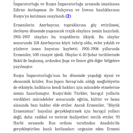
İmparatorluğu ve Rusya İmparatorluğu arasında imzalanan
Edirne Antlaşması ile Nahçıvan ve İrevan hanlıklarının
(2)
Rusya'ya katılması onaylandı.
Ermenilerin Azerbaycan topraklarına göç ettirilmesi,
ilerleyen dönemde yaşanacak trajik olaylara zemin hazırladı.
1905-1907 olayları bu trajedilerin ilkiydi. Bu olaylar
sonucunda 158 Azerbaycan köyü tahrip oldu, evler yıkıldı ve
yüzlerce insan hayatını kaybetti. 1905-1906 yıllarında
Ermeniler, 500 cinayet işledi. Olaylar 6-10 Şubat tarihlerinde
Bakü’de başlamış, ardından Şuşa ve Gence gibi diğer bölgelere
yayılmıştır.
Rusya İmparatorluğu’nun bu dönemde yaşadığı siyasi ve
ekonomik krizler, Rus-Japon Savaşı’nda aldığı mağlubiyetin
de etkisiyle, halkların kendi hakları için mücadele etmelerine
zemin hazırlamıştır. Rusya’daki Türkler, barışçıl yollarla
verdikleri mücadeleler sonucunda eğitim, kültür ve basın
alanında bazı haklar elde ettiler. Ancak Ermeniler, "Büyük
Ermenistan" hayalini gerçekleştirmek için barışçıl yolları
değil, daha radikal ve terörist faaliyetleri tercih ettiler. 93
Harbi sırasında Rus ordusu tarafından Anadolu’da
gerçekleştirilen kanlı katliamları organize eden Ermeni