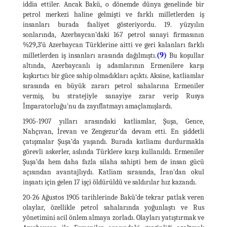
iddia ettiler. Ancak Bakü, o dönemde dünya genelinde bir
petrol merkezi haline gelmişti ve farklı milletlerden iş
insanları burada faaliyet gösteriyordu. 19. yüzyılın
sonlarında, Azerbaycan’daki 167 petrol sanayi firmasının
%29,3’ü Azerbaycan Türklerine aitti ve geri kalanları farklı
(9)
milletlerden iş insanları arasında dağılmıştı.
Bu koşullar
altında, Azerbaycanlı iş adamlarının Ermenilere karşı
kışkırtıcı bir güce sahip olmadıkları açıktı. Aksine, katliamlar
sırasında en büyük zararı petrol sahalarına Ermeniler
vermiş, bu stratejiyle sanayiye zarar verip Rusya
İmparatorluğu'nu da zayıflatmayı amaçlamışlardı.
1905-1907 yılları arasındaki katliamlar, Şuşa, Gence,
Nahçıvan, İrevan ve Zengezur’da devam etti. En şiddetli
çatışmalar Şuşa’da yaşandı. Burada katliamı durdurmakla
görevli askerler, aslında Türklere karşı kullanıldı. Ermeniler
Şuşa’da hem daha fazla silaha sahipti hem de insan gücü
açısından avantajlıydı. Katliam sırasında, İran'dan okul
inşaatı için gelen 17 işçi öldürüldü ve saldırılar hız kazandı.
20-26 Ağustos 1905 tarihlerinde Bakü’de tekrar patlak veren
olaylar, özellikle petrol sahalarında yoğunlaştı ve Rus
yönetimini acil önlem almaya zorladı. Olayları yatıştırmak ve