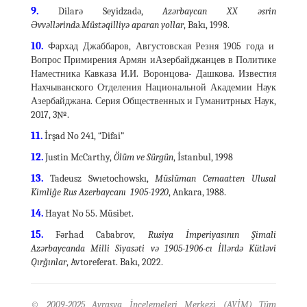
9.
Dilarə Seyidzadə,
Azərbaycan XX əsrin
Əvvəllərində.Müstəqilliyə aparan yollar
, Bakı, 1998.
10.
Фархад Джаббаров, Августовская Резня 1905 года и
Вопрос Примирения Армян иАзербайджанцев в Политике
Наместника Кавказа И.И. Воронцова- Дашкова. Известия
Нахчыванского Отделения Национальной Академии Наук
Азербайджана. Серия Общественных и Гуманитрных Наук,
2017, 3№.
11.
İrşad No 241, “Difai”
12.
Justin McCarthy,
Ölüm ve Sürgün
, İstanbul, 1998
13.
Tadeusz Swıetochowskı,
Müslüman Cemaatten Ulusal
Kimliğe Rus Azerbaycanı 1905-1920
, Ankara, 1988.
14.
Hayat No 55. Müsibet.
15.
Fərhad Cababrov,
Rusiya İmperiyasının Şimali
Azərbaycanda Milli Siyasəti və 1905-1906-cı İllərdə Kütləvi
Qırğınlar
, Avtoreferat. Bakı, 2022.
© 2009-2025 Avrasya İncelemeleri Merkezi (AVİM) Tüm