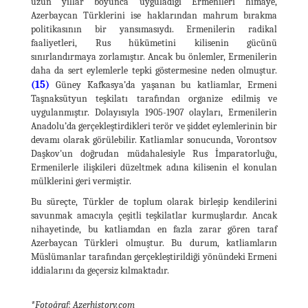
uzun yıllar boyunca uyguladığı Ermenileri himaye,
Azerbaycan Türklerini ise haklarından mahrum bırakma
politikasının bir yansımasıydı. Ermenilerin radikal
faaliyetleri, Rus hükümetini kilisenin gücünü
sınırlandırmaya zorlamıştır. Ancak bu önlemler, Ermenilerin
daha da sert eylemlerle tepki göstermesine neden olmuştur.
(15)
Güney Kafkasya’da yaşanan bu katliamlar, Ermeni
Taşnaksütyun teşkilatı tarafından organize edilmiş ve
uygulanmıştır. Dolayısıyla 1905-1907 olayları, Ermenilerin
Anadolu’da gerçekleştirdikleri terör ve şiddet eylemlerinin bir
devamı olarak görülebilir. Katliamlar sonucunda, Vorontsov
Daşkov'un doğrudan müdahalesiyle Rus İmparatorluğu,
Ermenilerle ilişkileri düzeltmek adına kilisenin el konulan
mülklerini geri vermiştir.
Bu süreçte, Türkler de toplum olarak birleşip kendilerini
savunmak amacıyla çeşitli teşkilatlar kurmuşlardır. Ancak
nihayetinde, bu katliamdan en fazla zarar gören taraf
Azerbaycan Türkleri olmuştur. Bu durum, katliamların
Müslümanlar tarafından gerçekleştirildiği yönündeki Ermeni
iddialarını da geçersiz kılmaktadır.
*Fotoğraf: Azerhistory.com