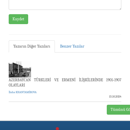
Kaydet
Yazarın Diğer Yazıları
Benzer Yazılar
AZERBAYCAN TÜRKLERİ VE ERMENİ İLİŞKİLERİNDE 1905-1907
OLAYLARI
İlaha KHANTAMİROVA
15.10.2024
Tümünü Gö