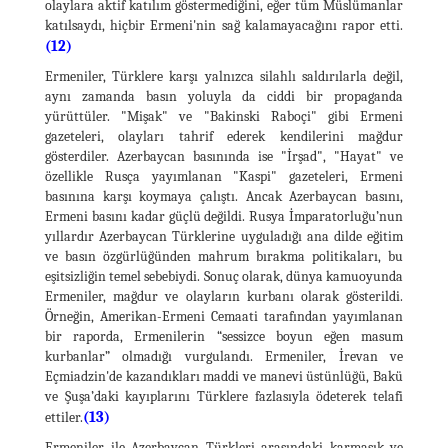
olaylara aktif katılım göstermediğini, eğer tüm Müslümanlar
katılsaydı, hiçbir Ermeni'nin sağ kalamayacağını rapor etti.
(12)
Ermeniler, Türklere karşı yalnızca silahlı saldırılarla değil,
aynı zamanda basın yoluyla da ciddi bir propaganda
yürüttüler. "Mişak" ve "Bakinski Raboçi" gibi Ermeni
gazeteleri, olayları tahrif ederek kendilerini mağdur
gösterdiler. Azerbaycan basınında ise "İrşad", "Hayat" ve
özellikle Rusça yayımlanan "Kaspi" gazeteleri, Ermeni
basınına karşı koymaya çalıştı. Ancak Azerbaycan basını,
Ermeni basını kadar güçlü değildi. Rusya İmparatorluğu’nun
yıllardır Azerbaycan Türklerine uyguladığı ana dilde eğitim
ve basın özgürlüğünden mahrum bırakma politikaları, bu
eşitsizliğin temel sebebiydi. Sonuç olarak, dünya kamuoyunda
Ermeniler, mağdur ve olayların kurbanı olarak gösterildi.
Örneğin, Amerikan-Ermeni Cemaati tarafından yayımlanan
bir raporda, Ermenilerin “sessizce boyun eğen masum
kurbanlar” olmadığı vurgulandı. Ermeniler, İrevan ve
Eçmiadzin'de kazandıkları maddi ve manevi üstünlüğü, Bakü
ve Şuşa’daki kayıplarını Türklere fazlasıyla ödeterek telafi
(13)
ettiler.
Ermeniler ile Azerbaycan Türkleri arasındaki karmaşık ve