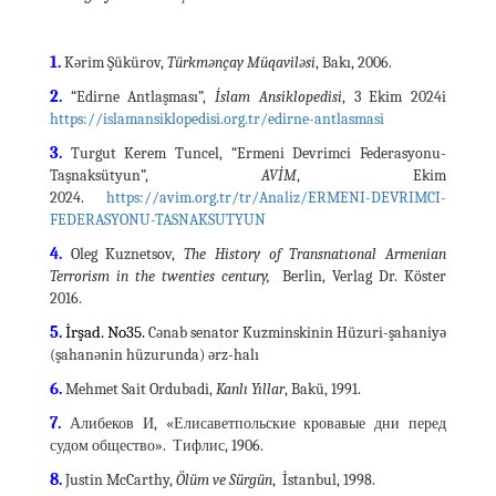
1.
Kərim Şükürov,
Türkmənçay Müqaviləsi
, Bakı, 2006.
2.
“Edirne Antlaşması”,
İslam Ansiklopedisi
, 3 Ekim 2024i
https://islamansiklopedisi.org.tr/edirne-antlasmasi
3.
Turgut Kerem Tuncel, “Ermeni Devrimci Federasyonu-
Taşnaksütyun”,
AVİM
, Ekim
2024.
https://avim.org.tr/tr/Analiz/ERMENI-DEVRIMCI-
FEDERASYONU-TASNAKSUTYUN
4.
Oleg Kuznetsov,
The History of Transnatıonal Armenian
Terrorism in the twenties century,
Berlin, Verlag Dr. Köster
2016.
5.
İrşad. No35.
Cənab senator Kuzminskinin Hüzuri-şahaniyə
(şahanənin hüzurunda) ərz-halı
6.
Mehmet Sait Ordubadi,
Kanlı Yıllar
, Bakü, 1991.
7.
Алибеков И, «Елисаветпольские кровавые дни перед
судом общество». Тифлис, 1906.
8.
Justin McCarthy,
Ölüm ve Sürgün
, İstanbul, 1998.