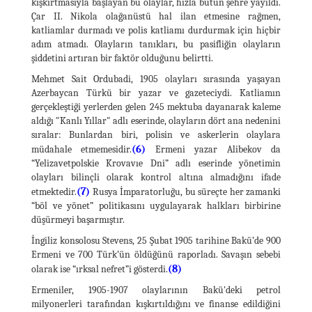
kışkırtmasıyla başlayan bu olaylar, hızla bütün şehre yayıldı.
Çar II. Nikola olağanüstü hal ilan etmesine rağmen,
katliamlar durmadı ve polis katliamı durdurmak için hiçbir
adım atmadı. Olayların tanıkları, bu pasifliğin olayların
şiddetini artıran bir faktör olduğunu belirtti.
Mehmet Sait Ordubadi, 1905 olayları sırasında yaşayan
Azerbaycan Türkü bir yazar ve gazeteciydi. Katliamın
gerçekleştiği yerlerden gelen 245 mektuba dayanarak kaleme
aldığı "Kanlı Yıllar" adlı eserinde, olayların dört ana nedenini
sıralar: Bunlardan biri, polisin ve askerlerin olaylara
(6)
müdahale etmemesidir.
Ermeni yazar Alibekov da
“Yelizavetpolskie Krovavıe Dni” adlı eserinde yönetimin
olayları bilinçli olarak kontrol altına almadığını ifade
(7)
etmektedir.
Rusya İmparatorluğu, bu süreçte her zamanki
“böl ve yönet” politikasını uygulayarak halkları birbirine
düşürmeyi başarmıştır.
İngiliz konsolosu Stevens, 25 Şubat 1905 tarihine Bakü’de 900
Ermeni ve 700 Türk’ün öldüğünü raporladı. Savaşın sebebi
(8)
olarak ise “ırksal nefret”i gösterdi.
Ermeniler, 1905-1907 olaylarının Bakü'deki petrol
milyonerleri tarafından kışkırtıldığını ve finanse edildiğini