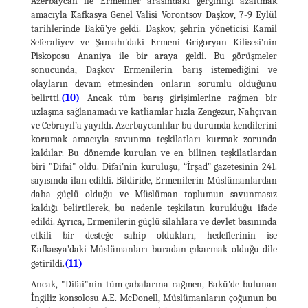
Azerbaycan ile Ermeniler arasındaki gerginliği azaltmak
amacıyla Kafkasya Genel Valisi Vorontsov Daşkov, 7-9 Eylül
tarihlerinde Bakü’ye geldi. Daşkov, şehrin yöneticisi Kamil
Seferaliyev ve Şamahı'daki Ermeni Grigoryan Kilisesi’nin
Piskoposu Ananiya ile bir araya geldi. Bu görüşmeler
sonucunda, Daşkov Ermenilerin barış istemediğini ve
olayların devam etmesinden onların sorumlu olduğunu
(10)
belirtti.
Ancak tüm barış girişimlerine rağmen bir
uzlaşma sağlanamadı ve katliamlar hızla Zengezur, Nahçıvan
ve Cebrayıl’a yayıldı. Azerbaycanlılar bu durumda kendilerini
korumak amacıyla savunma teşkilatları kurmak zorunda
kaldılar. Bu dönemde kurulan ve en bilinen teşkilatlardan
biri "Difai" oldu. Difai’nin kuruluşu, “İrşad” gazetesinin 241.
sayısında ilan edildi. Bildiride, Ermenilerin Müslümanlardan
daha güçlü olduğu ve Müslüman toplumun savunmasız
kaldığı belirtilerek, bu nedenle teşkilatın kurulduğu ifade
edildi. Ayrıca, Ermenilerin güçlü silahlara ve devlet basınında
etkili bir desteğe sahip oldukları, hedeflerinin ise
Kafkasya’daki Müslümanları buradan çıkarmak olduğu dile
(11)
getirildi.
Ancak, "Difai"nin tüm çabalarına rağmen, Bakü'de bulunan
İngiliz konsolosu A.E. McDonell, Müslümanların çoğunun bu