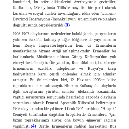
komiteleri, bu sefer dikkatlerini Azerbaycan’a çevirdiler.
Katliamlar, 1890 yılında Tiflis’te sosyalist bir parti olarak
kurulan ve sosyal adaleti savunduğunu iddia eden “Ermeni-
Devrimci Federasyonu -Taşnaksütyun” un emirleri ve planları
(3)
doğrultusunda gerçekleştirildi.
1905-1907 olaylarının nedenlerine bakıldığında, çatışmaların
yalnızca Bakü’de kalmayıp diğer bölgelere de yayılmasının
hem Rusya İmparatorluğu’nun hem de Ermenilerin
menfaatlerine hizmet ettiği anlaşılmaktadır. Ermeniler bu
katliamlarla Müslüman nüfusu Güney Kafkasya'dan yok
etmeyi hedeflemiştir. Öte yandan, Rus hükümeti, bu süreçte
Ermenilerin özerklik taleplerine ve Rusya'ya karşı
faaliyetlerine karşı çeşitli önlemler almak için adımlar
atmıştır. Bu önlemlerden biri, 12 Haziran 1903’te kilise
topraklarına el konulmasıydı. Nitekim, Kafkasya’da olaylarla
ilgili soruşturma yürüten senatör Aleksandr Kuzminski,
yaptığı soruşturma sonucunda hazırladığı raporda olayların
sorumlusu olarak Ermeni Apostolik Kilisesi’ni belirtmiştir.
1905 olaylarından bir yıl önce, 1 Ocak 1904 tarihinde “Hınçak”
Cemiyeti tarafından dağıtılan broşürlerde Ermenilere, “Çar
bizim topraklarımızı alıyor, ona boyun eğmeyin” çağırısı
(4)
yapılmıştı.
Özetle, Ermenilerin radikal hareketleri Rus