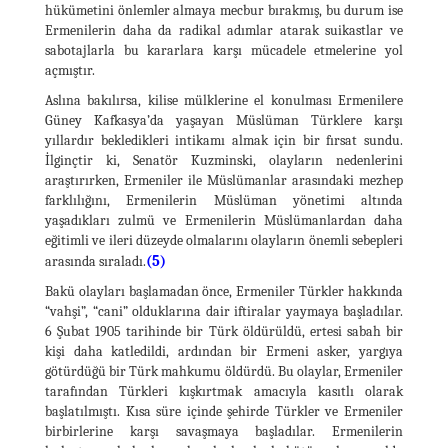
hükümetini önlemler almaya mecbur bırakmış, bu durum ise
Ermenilerin daha da radikal adımlar atarak suikastlar ve
sabotajlarla bu kararlara karşı mücadele etmelerine yol
açmıştır.
Aslına bakılırsa, kilise mülklerine el konulması Ermenilere
Güney Kafkasya’da yaşayan Müslüman Türklere karşı
yıllardır bekledikleri intikamı almak için bir fırsat sundu.
İlginçtir ki, Senatör Kuzminski, olayların nedenlerini
araştırırken, Ermeniler ile Müslümanlar arasındaki mezhep
farklılığını, Ermenilerin Müslüman yönetimi altında
yaşadıkları zulmü ve Ermenilerin Müslümanlardan daha
eğitimli ve ileri düzeyde olmalarını olayların önemli sebepleri
(5)
arasında sıraladı.
Bakü olayları başlamadan önce, Ermeniler Türkler hakkında
“vahşi”, “cani” olduklarına dair iftiralar yaymaya başladılar.
6 Şubat 1905 tarihinde bir Türk öldürüldü, ertesi sabah bir
kişi daha katledildi, ardından bir Ermeni asker, yargıya
götürdüğü bir Türk mahkumu öldürdü. Bu olaylar, Ermeniler
tarafından Türkleri kışkırtmak amacıyla kasıtlı olarak
başlatılmıştı. Kısa süre içinde şehirde Türkler ve Ermeniler
birbirlerine karşı savaşmaya başladılar. Ermenilerin