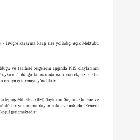
 - İsviçre kararına karşı size yolladığı Açık Mektubu
ğu ve tarihsel belgelerin ışığında 1915 olaylarının
soykırım” olduğu konusunda ısrar ederek, sizi de bu
u ortaya çıkarmaya yöneliktir.
 Birleşmiş Milletler (BM) Soykırım Suçunu Önleme ve
k yönlü bir yorumuna dayanmakta ve aslında “Ermeni
koşul getirmektedir: