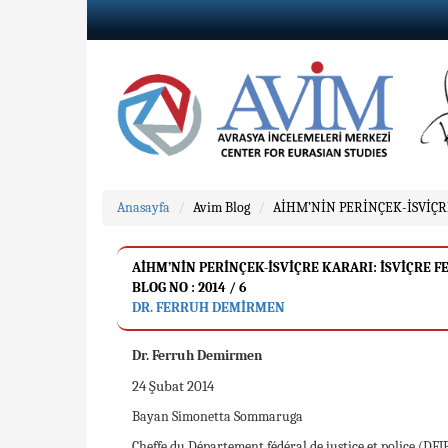
Anasayfa
Avim Blog
AİHM’NİN PERİNÇEK-İSVİÇR
AİHM’NİN PERİNÇEK-İSVİÇRE KARARI: İSVİÇRE
BLOG NO : 2014 / 6
DR. FERRUH DEMİRMEN
Dr. Ferruh Demirmen
24 Şubat 2014
Bayan Simonetta Sommaruga
Cheffe du Département fédéral de justice et police (DFJ