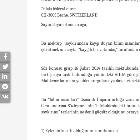
Palais fédéral ouest
CH-3003 Berne, SWITZERLAND
Sayın Bayan Sommaruga,
Bu mektup, “soykırımdan kaygı duyan bilim insanları”
çürütmek amacıyla, “kaygılı bir vatandaş” tarafından
Söz konusu grup 16 Şubat 2014 tarihli mektubunda, 
tartışmaya açık bulunduğu yönündeki AİHM görüşüne 
Mahkeme kararını yeniden sorgulamaya davet etmektedi
Bu “bilim insanları” Osmanlı İmparatorluğu zamanın
Cezalandırma Sözleşmesi'nin 2. Maddesindeki tanım
soykırımı” tezlerinin ne denli güçsüz olduğunu ortaya
1) Eylemin kasıtlı olduğunun kanıtlanması,