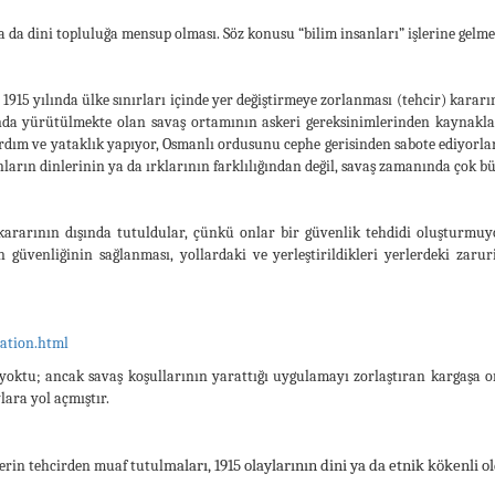
k ya da dini topluluğa mensup olması. Söz konusu “bilim insanları” işlerine gelm
1915 yılında ülke sınırları içinde yer değiştirmeye zorlanması (tehcir) kararının
da yürütülmekte olan savaş ortamının askeri gereksinimlerinden kaynakland
ardım ve yataklık yapıyor, Osmanlı ordusunu cephe gerisinden sabote ediyor
ların dinlerinin ya da ırklarının farklılığından değil, savaş zamanında çok 
rarının dışında tutuldular, çünkü onlar bir güvenlik tehdidi oluşturmuyor
güvenliğinin sağlanması, yollardaki ve yerleştirildikleri yerlerdeki zaru
ation.html
oktu; ancak savaş koşullarının yarattığı uygulamayı zorlaştıran kargaşa ort
ara yol açmıştır.
maları, 1915 olaylarının dini ya da etnik kökenli 
erin tehcirden muaf tutul