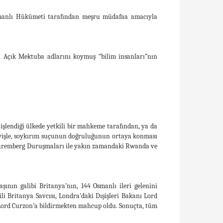
n Osmanlı Hükümeti tarafından meşru müdafaa amacıyla
i, Açık Mektuba adlarını koymuş “bilim insanları”nın
işlendiği ülkede yetkili bir mahkeme tarafından, ya da
deyişle, soykırım suçunun doğruluğunun ortaya konması
 Nüremberg Duruşmaları ile yakın zamandaki Rwanda ve
nın galibi Britanya’nın, 144 Osmanlı ileri gelenini
 Britanya Savcısı, Londra’daki Dışişleri Bakanı Lord
 Lord Curzon’a bildirmekten mahcup oldu. Sonuçta, tüm