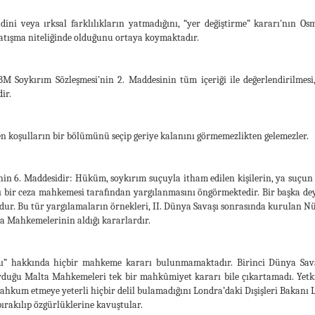
 dini veya ırksal farklılıkların yatmadığını, “yer değiştirme” kararı'nı
 çatışma niteliğinde olduğunu ortaya koymaktadır.
BM Soykırım Sözleşmesi'nin 2. Maddesinin tüm içeriği ile değerlendirilmes
ir.
n koşulların bir bölümünü seçip geriye kalanını görmemezlikten gelemezler.
in 6. Maddesidir: Hüküm, soykırım suçuyla itham edilen kişilerin, ya suçun 
ası bir ceza mahkemesi tarafından yargılanmasını öngörmektedir. Bir başka 
ldur. Bu tür yargılamaların örnekleri, II. Dünya Savaşı sonrasında kurulan
za Mahkemelerinin aldığı kararlardır.
ımı” hakkında hiçbir mahkeme kararı bulunmamaktadır. Birinci Dünya Savaşı
duğu Malta Mahkemeleri tek bir mahkûmiyet kararı bile çıkartamadı. Yetkili
hkum etmeye yeterli hiçbir delil bulamadığını Londra’daki Dışişleri Bakanı
bırakılıp özgürlüklerine kavuştular.