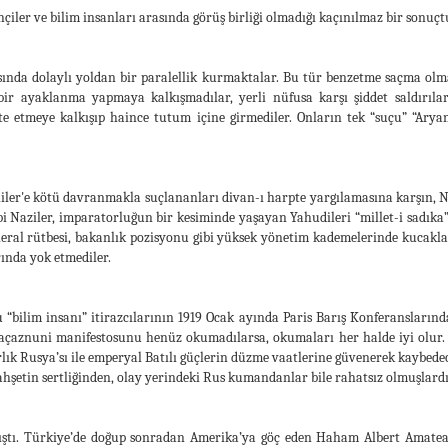
ihçiler ve bilim insanları arasında görüş birliği olmadığı kaçınılmaz bir sonuçt
asında dolaylı yoldan bir paralellik kurmaktalar. Bu tür benzetme saçma olma
 bir ayaklanma yapmaya kalkışmadılar, yerli nüfusa karşı şiddet saldırıları
e etmeye kalkışıp haince tutum içine girmediler. Onların tek “suçu” “Ary
iler'e kötü davranmakla suçlananları divan-ı harpte yargılamasına karşın, Na
bi Naziler, imparatorluğun bir kesiminde yaşayan Yahudileri “millet-i sadıka
general rütbesi, bakanlık pozisyonu gibi yüksek yönetim kademelerinde kucakl
ında yok etmediler.
u “bilim insanı” itirazcılarının 1919 Ocak ayında Paris Barış Konferansların
çaznuni manifestosunu henüz okumadılarsa, okumaları her halde iyi olur. O
ık Rusya’sı ile emperyal Batılı güçlerin düzme vaatlerine güvenerek kaybedece
hşetin sertliğinden, olay yerindeki Rus kumandanlar bile rahatsız olmuşlardı
tı. Türkiye’de doğup sonradan Amerika’ya göç eden Haham Albert Amateau