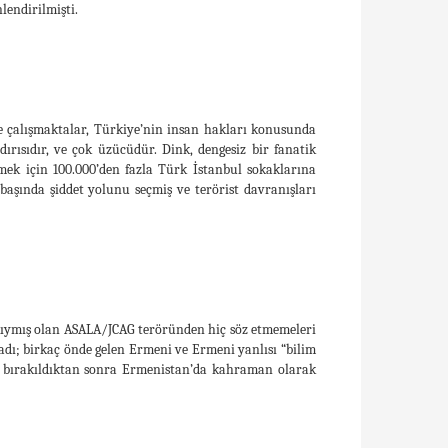
nlendirilmişti.
ye çalışmaktalar, Türkiye’nin insan hakları konusunda
ırısıdır, ve çok üzücüdür. Dink, dengesiz bir fanatik
ek için 100.000’den fazla Türk İstanbul sokaklarına
başında şiddet yolunu seçmiş ve terörist davranışları
 kıymış olan ASALA/JCAG teröründen hiç söz etmemeleri
dı; birkaç önde gelen Ermeni ve Ermeni yanlısı “bilim
st bırakıldıktan sonra Ermenistan’da kahraman olarak