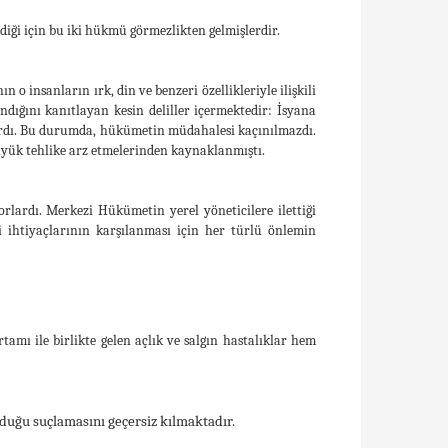
ediği için bu iki hükmü görmezlikten gelmişlerdir.
 o insanların ırk, din ve benzeri özellikleriyle ilişkili
ığını kanıtlayan kesin deliller içermektedir: İsyana
lardı. Bu durumda, hükümetin müdahalesi kaçınılmazdı.
büyük tehlike arz etmelerinden kaynaklanmıştı.
lardı. Merkezi Hükümetin yerel yöneticilere ilettiği
ri ihtiyaçlarının karşılanması için her türlü önlemin
amı ile birlikte gelen açlık ve salgın hastalıklar hem
olduğu suçlamasını geçersiz kılmaktadır.