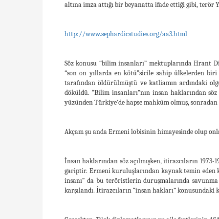
altına imza attığı bir beyanatta ifade ettiği gibi, terör 
http://www.sephardicstudies.org/aa3.html
Söz konusu “bilim insanları” mektuplarında Hrant Din
“son on yıllarda en kötü”sicile sahip ülkelerden bir
tarafından öldürülmüştü ve katliamın ardındaki olg
döküldü. “Bilim insanları”nın insan haklarından söz 
yüzünden Türkiye’de hapse mahkûm olmuş, sonradan h
Akçam şu anda Ermeni lobisinin himayesinde olup onl
İnsan haklarından söz açılmışken, itirazcıların 1973
gariptir. Ermeni kuruluşlarından kaynak temin eden k
insanı” da bu teröristlerin duruşmalarında savunma 
karşılandı. İtirazcıların “insan hakları” konusundaki k