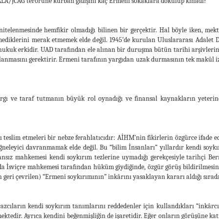
SALA/JCAG terörüne kurban gidişini kaç Ermeni sokaklara dökülüp kınadı?
itelenmesinde hemfikir olmadığı bilinen bir gerçektir. Hal böyle iken, mek
klerini merak etmemek elde değil. 1945’de kurulan Uluslararası Adalet Di
hukuk erkidir. UAD tarafından ele alınan bir duruşma bütün tarihi arşivleri
tlanmasını gerektirir. Ermeni tarafının yargıdan uzak durmasının tek makû
argı ve taraf tutmanın büyük rol oynadığı ve finansal kaynakların yeteri
teslim etmeleri bir nebze ferahlatıcıdır: AİHM’nin fikirlerin özgürce ifade e
iğneleyici davranmamak elde değil. Bu “bilim İnsanları” yıllardır kendi soykı
ransız mahkemesi kendi soykırım tezlerine uymadığı gerekçesiyle tarihçi B
a İsviçre mahkemesi tarafından hüküm giydiğinde, özgür görüş bildirilmesine k
n geri çevrilen) “Ermeni soykırımının” inkârını yasaklayan kararı aldığı sırad
azcıların kendi soykırım tanımlarını reddedenler için kullandıkları “inkârcı
dir. Ayrıca kendini beğenmişliğin de işaretidir. Eğer onların görüşüne katı