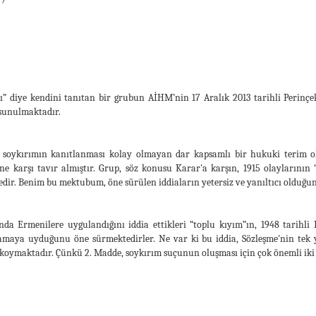
 diye kendini tanıtan bir grubun AİHM’nin 17 Aralık 2013 tarihli Perinçek
 sunulmaktadır.
soykırımın kanıtlanması kolay olmayan dar kapsamlı bir hukuki terim oldu
karşı tavır almıştır. Grup, söz konusu Karar'a karşın, 1915 olaylarının “
r. Benim bu mektubum, öne sürülen iddiaların yetersiz ve yanıltıcı olduğun
da Ermenilere uygulandığını iddia ettikleri “toplu kıyım”ın, 1948 tarihli
lamaya uyduğunu öne sürmektedirler. Ne var ki bu iddia, Sözleşme'nin te
 koymaktadır. Çünkü 2. Madde, soykırım suçunun oluşması için çok önemli iki 