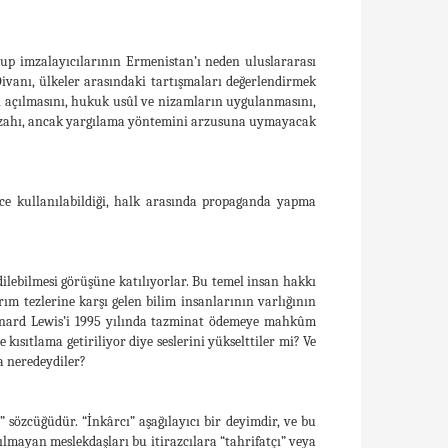
tup imzalayıcılarının Ermenistan’ı neden uluslararası
vanı, ülkeler arasındaki tartışmaları değerlendirmek
n açılmasını, hukuk usûl ve nizamların uygulanmasını,
l izahı, ancak yargılama yöntemini arzusuna uymayacak
nce kullanılabildiği, halk arasında propaganda yapma
dilebilmesi görüşüne katılıyorlar. Bu temel insan hakkı
rım tezlerine karşı gelen bilim insanlarının varlığının
ernard Lewis’i 1995 yılında tazminat ödemeye mahkûm
ısıtlama getiriliyor diye seslerini yükselttiler mi? Ve
a neredeydiler?
” sözcüğüdür. “İnkârcı” aşağılayıcı bir deyimdir, ve bu
lmayan meslekdaşları bu itirazcılara “tahrifatçı” veya