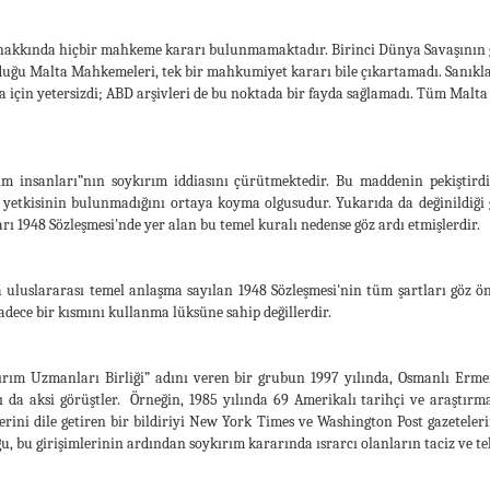
” hakkında hiçbir mahkeme kararı bulunmamaktadır. Birinci Dünya Savaşının ga
duğu Malta Mahkemeleri, tek bir mahkumiyet kararı bile çıkartamadı. Sanıkl
için yetersizdi; ABD arşivleri de bu noktada bir fayda sağlamadı. Tüm Malta t
im insanları”nın soykırım iddiasını çürütmektedir. Bu maddenin pekiştirdi
yetkisinin bulunmadığını ortaya koyma olgusudur. Yukarıda da değinildiği gi
ı 1948 Sözleşmesi'nde yer alan bu temel kuralı nedense göz ardı etmişlerdir.
 uluslararası temel anlaşma sayılan 1948 Sözleşmesi'nin tüm şartları göz 
adece bir kısmını kullanma lüksüne sahip değillerdir.
ırım Uzmanları Birliği” adını veren bir grubun 1997 yılında, Osmanlı Erme
nı da aksi görüştler. Örneğin, 1985 yılında 69 Amerikalı tarihçi ve araştırm
erini dile getiren bir bildiriyi New York Times ve Washington Post gazeteler
u, bu girişimlerinin ardından soykırım kararında ısrarcı olanların taciz ve te