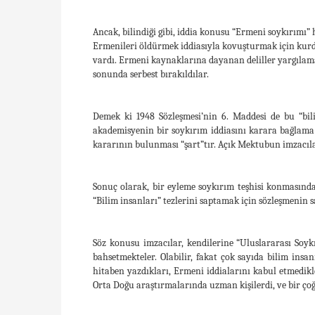
Ancak, bilindiği gibi, iddia konusu “Ermeni soykırımı
Ermenileri öldürmek iddiasıyla kovuşturmak için kur
vardı. Ermeni kaynaklarına dayanan deliller yargılama 
sonunda serbest bırakıldılar.
Demek ki 1948 Sözleşmesi’nin 6. Maddesi de bu “bil
akademisyenin bir soykırım iddiasını karara bağlama 
kararının bulunması “şart”tır. Açık Mektubun imzacılar
Sonuç olarak, bir eyleme soykırım teşhisi konmasında
“Bilim insanları” tezlerini saptamak için sözleşmenin s
Söz konusu imzacılar, kendilerine “Uluslararası Soyk
bahsetmekteler. Olabilir, fakat çok sayıda bilim insa
hitaben yazdıkları, Ermeni iddialarını kabul etmedikl
Orta Doğu araştırmalarında uzman kişilerdi, ve bir çoğ