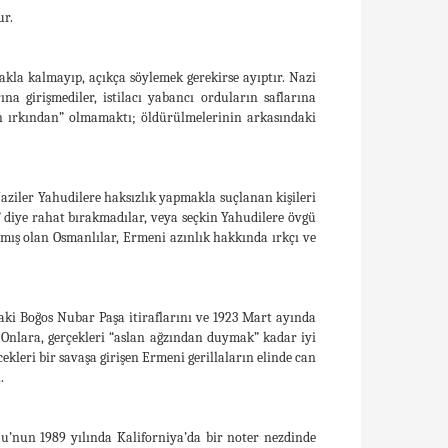
ur.
kla kalmayıp, açıkça söylemek gerekirse ayıptır. Nazi
na girişmediler, istilacı yabancı orduların saflarına
an ırkından” olmamaktı; öldürülmelerinin arkasındaki
ziler Yahudilere haksızlık yapmakla suçlanan kişileri
” diye rahat bırakmadılar, veya seçkin Yahudilere övgü
amış olan Osmanlılar, Ermeni azınlık hakkında ırkçı ve
daki Boğos Nubar Paşa itiraflarını ve 1923 Mart ayında
nlara, gerçekleri “aslan ağzından duymak” kadar iyi
kleri bir savaşa girişen Ermeni gerillaların elinde can
.
’nun 1989 yılında Kaliforniya’da bir noter nezdinde