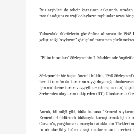
Rus arşivleri de tehcir kararının arkasında sıradan
tasarlandığını ve trajik olayların toplumlar arası bir
Yukarıdaki faktörlerin göz önüne alınması ile 1948 
geliştirdiği “soykırım” görüşünü tamamen çürütmekted
“Bilim insanları” Sözleşme'nin 2. Maddesinde öngörüle
Sözleşme'de bir başka önemli hüküm, 1948 Sözleşmesi'n
her iki tarafın da kararına saygı duyacağı uluslarar
için mahkeme kararı vazgeçilmez (sine qua non) koşu
Srebrenica olaylarını takip eden (ICC) Uluslararası Ce
Ancak, bilindiği gibi, iddia konusu “Ermeni soykır
Ermenileri öldürmek iddiasıyla kovuşturmak için kur
Curzon’a, yargılamak amacıyla tutuklanan Türkleri ma
tutuklular iki yıl süren araştırmalar sonunda serbest 