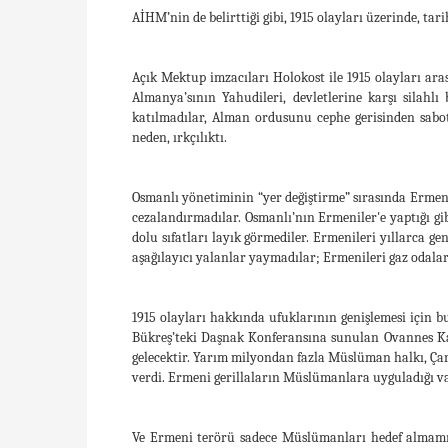
AİHM’nin de belirttiği gibi, 1915 olayları üzerinde, tar
Açık Mektup imzacıları Holokost ile 1915 olayları ar
Almanya’sının Yahudileri, devletlerine karşı silahlı
katılmadılar, Alman ordusunu cephe gerisinden sabot
neden, ırkçılıktı.
Osmanlı yönetiminin “yer değiştirme” sırasında Ermen
cezalandırmadılar. Osmanlı’nın Ermeniler'e yaptığı gi
dolu sıfatları layık görmediler. Ermenileri yıllarca 
aşağılayıcı yalanlar yaymadılar; Ermenileri gaz odalar
1915 olayları hakkında ufuklarının genişlemesi için b
Bükreş’teki Daşnak Konferansına sunulan Ovannes Ka
gelecektir. Yarım milyondan fazla Müslüman halkı, Çarl
verdi. Ermeni gerillaların Müslümanlara uyguladığı va
Ve Ermeni terörü sadece Müslümanları hedef almamış