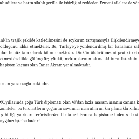
Yahudilere ve hatta silahlı gerilla ile işbirliğini reddeden Ermeni ailelere de yö
k’in trajik şekilde katledilmesini de soykırım tartışmasıyla ilişkilendirme
i olduğunu iddia etmekteler. Bu, Türkiye’ye yönlendirilmiş bir karalama sald
ular henüz tam olarak bilinmemektedir. Dink’in öldürülmesini protesto etm
etmesi özellikle gülünçtür; çünkü, mektuplarının altındaki imza listesinin 
apisten kaçmış olan Taner Akçam yer almaktadır.
ardan yarar sağlamaktadır.
-1991 yıllarında çoğu Türk diplomatı olan 40’dan fazla masum insanın canına
omiteler bu teröristlerin çoğunun savunma masraflarını karşılamakla kalma
şahitliği yaptılar. Teröristlerden bir tanesi Fransa hapishanesinden serbe
aygıları işte bu kadar!