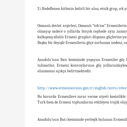
2) Hedeflenen kitlenin belirli bir ulus, etnik grup, ır
Osmanlı devlet arşivleri, Osmanlı “teb'ası” Ermenilerin 
olmayıp sadece o yıllarda birçok cephede aynı zaman
kalkışmış silahlı Ermeni grupları düşman güçlerine y
Başka bir deyişle Ermenilerin göçe zorlanma nedeni, on
Anadolu’nun Batı kesiminde yaşayan Ermeniler göç ka
talimatlar, Ermeni konvoylarının göç yollarındayken 
alınmasını açıkça belirtmektedir.
http://www.ermenisorunu.gen.tr/english/intro/reloc
Bu kararda Ermenilere zarar verme niyeti kesinlikle y
Turk hem de Ermeni toplumlarını etkileyen trajik olayl
Anadolu’nun Batı kesiminde yerleşik bulunan Ermenil