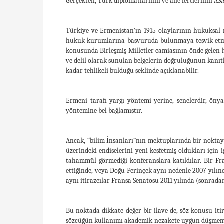
Gerçekten, Türk diplomatlarının ve aile fertlerinin A
Türkiye ve Ermenistan’ın 1915 olaylarının hukuksal n
hukuk kurumlarına başvuruda bulunmaya teşvik etmedi
konusunda Birleşmiş Milletler camiasının önde gelen 
ve delil olarak sunulan belgelerin doğruluğunun kanı
kadar tehlikeli bulduğu şeklinde açıklanabilir.
Ermeni tarafı yargı yöntemi yerine, senelerdir, öny
yöntemine bel bağlamıştır.
Ancak, “bilim İnsanları”nın mektuplarında bir noktayı 
üzerindeki endişelerini yeni keşfetmiş oldukları için 
tahammül görmediği konferanslara katıldılar. Bir F
ettiğinde, veya Doğu Perinçek aynı nedenle 2007 yılınd
aynı itirazcılar Fransa Senatosu 2011 yılında (sonrada
Bu noktada dikkate değer bir ilave de, söz konusu itir
sözcüğün kullanımı akademik nezakete uygun düşmemekte