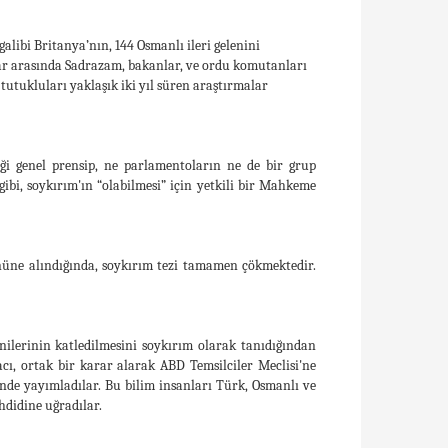
libi Britanya’nın, 144 Osmanlı ileri gelenini
ar arasında Sadrazam, bakanlar, ve ordu komutanları
utukluları yaklaşık iki yıl süren araştırmalar
ği genel prensip, ne parlamentoların ne de bir grup
bi, soykırım'ın “olabilmesi” için yetkili bir Mahkeme
önüne alındığında, soykırım tezi tamamen çökmektedir.
nilerinin katledilmesini soykırım olarak tanıdığından
acı, ortak bir karar alarak ABD Temsilciler Meclisi'ne
inde yayımladılar. Bu bilim insanları Türk, Osmanlı ve
hdidine uğradılar.